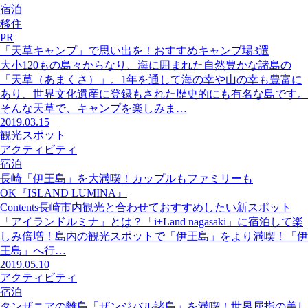
宿泊
移住
PR
「天草キャンプ」で思い出を！おすすめキャンプ場3選
大小120もの島々からなり、海に囲まれた自然豊かな諸島の
「天草（あまくさ）」。1年を通して海の幸や山の幸も豊富に
あり、世界文化遺産に登録もされた歴史的にも有名な島です。
そんな天草で、キャンプを楽しみま…
2019.03.15
観光スポット
アクティビティ
宿泊
長崎「伊王島」を大満喫！カップルもファミリーも
OK『ISLAND LUMINA』
Contents長崎市内観光と合わせておすすめしたい新スポット
「アイランドルミナ」とは？「i+Land nagasaki」に宿泊して楽
しみ倍増！島内の観光スポットで「伊王島」をより満喫！「伊
王島」へ行…
2019.05.10
アクティビティ
宿泊
タンザニアの離島「ザンジバル諸島」を満喫！世界屈指の美し