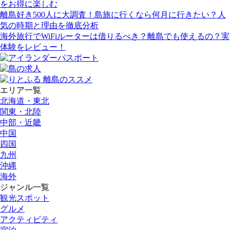
をお得に楽しむ
離島好き500人に大調査！島旅に行くなら何月に行きたい？人
気の時期と理由を徹底分析
海外旅行でWiFiルーターは借りるべき？離島でも使えるの？実
体験をレビュー！
エリア一覧
北海道・東北
関東・北陸
中部・近畿
中国
四国
九州
沖縄
海外
ジャンル一覧
観光スポット
グルメ
アクティビティ