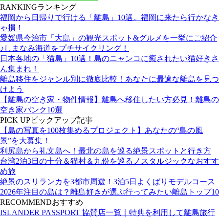
RANKING
ランキング
福岡から日帰りで行ける「離島」10選。福岡に来たら行かなき
ゃ損！
愛媛県今治市「大島」の観光スポット&グルメを一挙にご紹介
♪しまなみ海道をプチサイクリング！
日本各地の「猫島」10選！島のニャンコに癒されたい猫好きさ
ん集まれ！
離島移住をジャンル別に徹底比較！あなたに最適な離島を見つ
けよう
【離島の空き家・物件情報】離島へ移住したい方必見！離島の
空き家バンク10選
PICK UP
ピックアップ記事
【島の写真を100枚集めるプロジェクト】あなたの“島の風
景”を大募集！
利尻島から礼文島へ！最北の島を巡る絶景スポットと行き方
台湾2泊3日の十分＆猫村＆九份を巡るノスタルジックなおすす
め旅
絶景のスリランカを3都市周遊！3泊5日よくばりモデルコース
2026年注目の島は？離島好きが選ぶ行ってみたい離島トップ10
RECOMMEND
おすすめ
ISLANDER PASSPORT 協賛店一覧｜特典を利用して離島旅行