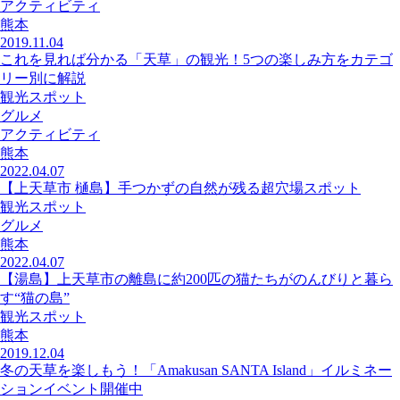
アクティビティ
熊本
2019.11.04
これを見れば分かる「天草」の観光！5つの楽しみ方をカテゴ
リー別に解説
観光スポット
グルメ
アクティビティ
熊本
2022.04.07
【上天草市 樋島】手つかずの自然が残る超穴場スポット
観光スポット
グルメ
熊本
2022.04.07
【湯島】上天草市の離島に約200匹の猫たちがのんびりと暮ら
す“猫の島”
観光スポット
熊本
2019.12.04
冬の天草を楽しもう！「Amakusan SANTA Island」イルミネー
ションイベント開催中