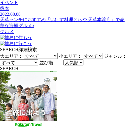
イベント
熊本
2022.08.08
天草ランチにおすすめ「いけす料理とらや 天草本渡店」で豪
華な海鮮グルメ♪
グルメ
SEARCH
詳細検索
大エリア：
小エリア：
ジャンル：
並び順 ：
SEARCH