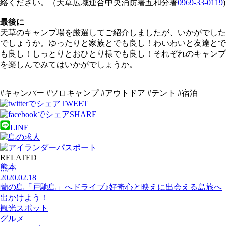
絡ください。
（天草広域連合中央消防署五和分署
0969-33-0119
)
最後に
天草のキャンプ場を厳選してご紹介しましたが、いかがでした
でしょうか。ゆったりと家族とでも良し！わいわいと友達とで
も良し！しっとりとおひとり様でも良し！それぞれのキャンプ
を楽しんでみてはいかがでしょうか。
#キャンパー #ソロキャンプ #アウトドア #テント #宿泊
TWEET
SHARE
LINE
RELATED
熊本
2020.02.18
蘭の島「戸馳島」へドライブ♪好奇心と映えに出会える島旅へ
出かけよう！
観光スポット
グルメ