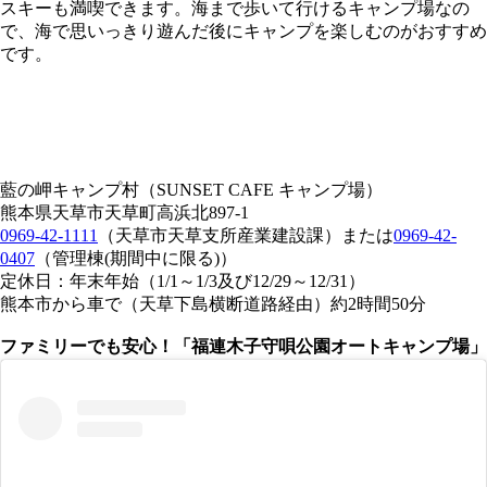
スキーも満喫できます。海まで歩いて行けるキャンプ場なの
で、海で思いっきり遊んだ後にキャンプを楽しむのがおすすめ
です。
藍の岬キャンプ村（SUNSET CAFE キャンプ場）
熊本県天草市天草町高浜北897-1
0969-42-1111
（天草市天草支所産業建設課）
または
0969-42-
0407
（管理棟(期間中に限る)）
定休日：年末年始（1/1～1/3及び12/29～12/31）
熊本市から車で
（天草下島横断道路経由）
約2時間50分
ファミリーでも安心！「福連木子守唄公園オートキャンプ場」