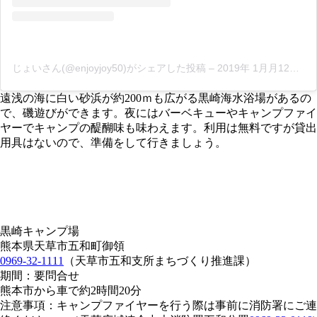
じょいさん(@enjoyjoy50)がシェアした投稿
–
2019年 1月月12日午後2時40分PST
遠浅の海に白い砂浜が約200ｍも広がる黒崎海水浴場があるの
で、磯遊びができます。夜にはバーベキューやキャンプファイ
ヤーでキャンプの醍醐味も味わえます。利用は無料ですが貸出
用具はないので、準備をして行きましょう。
黒崎キャンプ場
熊本県天草市五和町御領
0969-32-1111
（天草市五和支所まちづくり推進課）
期間：要問合せ
熊本市から車で約2時間20分
注意事項：キャンプファイヤーを行う際は事前に消防署にご連