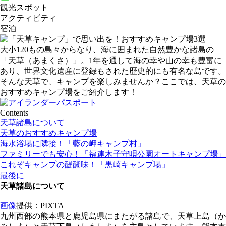
観光スポット
アクティビティ
宿泊
大小120もの島々からなり、海に囲まれた自然豊かな諸島の
「天草（あまくさ）」。1年を通して海の幸や山の幸も豊富に
あり、世界文化遺産に登録もされた歴史的にも有名な島です。
そんな天草で、キャンプを楽しみませんか？ここでは、天草の
おすすめキャンプ場をご紹介します！
Contents
天草諸島について
天草のおすすめキャンプ場
海水浴場に隣接！「藍の岬キャンプ村」
ファミリーでも安心！「福連木子守唄公園オートキャンプ場」
これぞキャンプの醍醐味！「黒崎キャンプ場」
最後に
天草諸島
について
画像
提供：PIXTA
九州
西部の熊本県と鹿児島県にまたがる諸島で、天草上島（か