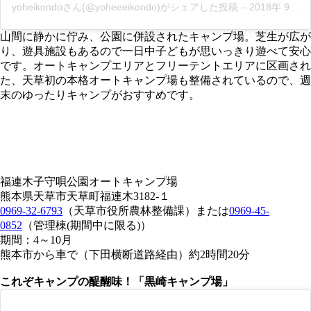
yoheikondoさん(@yoheeeikondo)がシェアした投稿
–
2018年 9月月22日午前8時07分PDT
山間に静かに佇み、公園に併設されたキャンプ場。芝生が広が
り、遊具施設もあるので一日中子どもが思いっきり遊べて安心
です。オートキャンプエリアとフリーテントエリアに区画され
た、天草初の本格オートキャンプ場も整備されているので、週
末のゆったりキャンプがおすすめです。
福連木子守唄公園オートキャンプ場
熊本県天草市天草町福連木3182-１
0969-32-6793
（天草市役所農林整備課）
または
0969-45-
0852
（管理棟(期間中に限る)）
期間：4～10月
熊本市から車で
（下田横断道路経由）
約2時間20分
これぞキャンプの醍醐味！「黒崎キャンプ場」