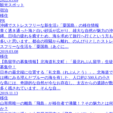
2022.05.09
観光スポット
宿泊
移住
PR
沖縄でストレスフリーな新生活♪「粟国島」の移住情報
青く透き通った海と白い砂浜が広がり、雄大な自然が魅力の沖
縄。日頃の疲れを癒すため、海を求めて旅行へ行くという方も
多いと思います。都会の喧騒から離れ、のんびりとしたストレ
スフリーな生活を「粟国島（あぐに…
2019.03.08
移住
【島留学の募集情報】北海道礼文町：「最北れぶん留学」生徒
募集中！
日本の最北端に位置する「礼文島（れぶんとう）」。北海道で
は稀にみる澄んだブルーの海を有した、人口約2,500人の小さ
な島には、奇跡的な自然が今なお存在し、太古からの遺跡が数
多く残されています。そんな自…
2019.11.13
移住
山形県唯一の離島「飛島」が移住者で沸騰！？その魅力とは何
か？