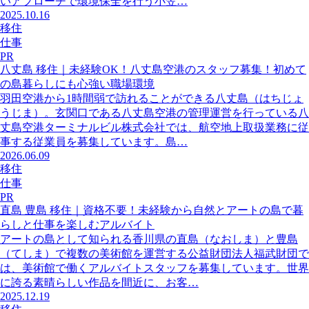
いアプローチで環境保全を行う小笠…
2025.10.16
移住
仕事
PR
八丈島 移住｜未経験OK！八丈島空港のスタッフ募集！初めて
の島暮らしにも心強い職場環境
羽田空港から1時間弱で訪れることができる八丈島（はちじょ
うじま）。玄関口である八丈島空港の管理運営を行っている八
丈島空港ターミナルビル株式会社では、航空地上取扱業務に従
事する従業員を募集しています。島…
2026.06.09
移住
仕事
PR
直島 豊島 移住｜資格不要！未経験から自然とアートの島で暮
らしと仕事を楽しむアルバイト
アートの島として知られる香川県の直島（なおしま）と豊島
（てしま）で複数の美術館を運営する公益財団法人福武財団で
は、美術館で働くアルバイトスタッフを募集しています。世界
に誇る素晴らしい作品を間近に、お客…
2025.12.19