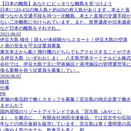
【日本の離島】あなたにピッタリな離島を見つけよう
日本には6,432の無人島と約420の有人島があります。本土と直
接つながる交通手段を持つ一次離島、本土と直接の交通手段が
ない二次離島に分けられています。また、世界遺産や日本遺産
など日本の離島をそれぞれ…
2021.08.02
伊豆大島 移住｜誰もが未経験からスタート！伊豆大島の空港
と港の安全を守る従業員募集
東京本土から船と飛行機のどちらでもアクセスすることができ
る伊豆大島（いずおおしま）。八丈島空港ターミナルビル株式
会社では、伊豆大島で主に空港施設と港湾施設の管理運営等に
係る業務を担う従業員を募集してい…
2026.06.02
移住
仕事
PR
老舗の食品卸で働くスタッフを募集！宮古島の地元企業で働き
ませんか？
国内屈指のリゾートアイランドである「宮古島（みやこじ
ま）」を拠点に、「有限会社池田冷凍食品」では宮古牛や石垣
牛などの地元食材を販売しています。宮古島は青く透明度の高
い海や人気のホテル、飲食店も多く、初…