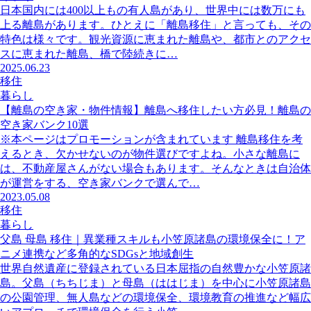
日本国内には400以上もの有人島があり、世界中には数万にも
上る離島があります。ひとえに「離島移住」と言っても、その
特色は様々です。観光資源に恵まれた離島や、都市とのアクセ
スに恵まれた離島、橋で陸続きに…
2025.06.23
移住
暮らし
【離島の空き家・物件情報】離島へ移住したい方必見！離島の
空き家バンク10選
※本ページはプロモーションが含まれています 離島移住を考
えるとき、欠かせないのが物件選びですよね。小さな離島に
は、不動産屋さんがない場合もあります。そんなときは自治体
が運営をする、空き家バンクで選んで…
2023.05.08
移住
暮らし
父島 母島 移住｜異業種スキルも小笠原諸島の環境保全に！ア
ニメ連携など多角的なSDGsと地域創生
世界自然遺産に登録されている日本屈指の自然豊かな小笠原諸
島。父島（ちちじま）と母島（ははじま）を中心に小笠原諸島
の公園管理、無人島などの環境保全、環境教育の推進など幅広