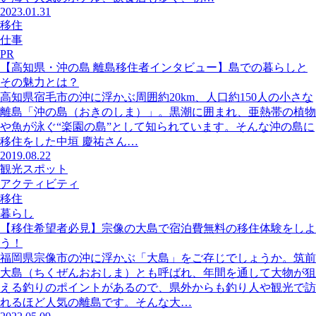
2023.01.31
移住
仕事
PR
【高知県・沖の島 離島移住者インタビュー】島での暮らしと
その魅力とは？
高知県宿毛市の沖に浮かぶ周囲約20km、人口約150人の小さな
離島「沖の島（おきのしま）」。黒潮に囲まれ、亜熱帯の植物
や魚が泳ぐ“楽園の島”として知られています。そんな沖の島に
移住をした中垣 慶祐さん…
2019.08.22
観光スポット
アクティビティ
移住
暮らし
【移住希望者必見】宗像の大島で宿泊費無料の移住体験をしよ
う！
福岡県宗像市の沖に浮かぶ「大島」をご存じでしょうか。筑前
大島（ちくぜんおおしま）とも呼ばれ、年間を通して大物が狙
える釣りのポイントがあるので、県外からも釣り人や観光で訪
れるほど人気の離島です。そんな大…