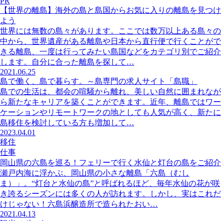
PR
【世界の離島】海外の島と島国からお気に入りの離島を見つけ
よう
世界には無数の島々があります。ここでは数万以上ある島々の
中から、世界遺産がある離島や日本から直行便で行くことがで
きる離島、一度は行ってみたい島国などをカテゴリ別でご紹介
します。自分に合った離島を探して…
2021.06.25
島で働く、島で暮らす。～島専門の求人サイト「島職」
島での生活は、都会の喧騒から離れ、美しい自然に囲まれなが
ら新たなキャリアを築くことができます。近年、離島ではワー
ケーションやリモートワークの地としても人気が高く、新たに
島移住を検討している方も増加して…
2023.04.01
移住
仕事
岡山県の六島を巡る！フェリーで行く水仙と灯台の島をご紹介
瀬戸内海に浮かぶ、岡山県の小さな離島「六島（むし
ま）」。“灯台と水仙の島”と呼ばれるほど、毎年水仙の花が咲
き誇るシーズンには多くの人が訪れます。しかし、実はこれだ
けじゃない！六島浜醸造所で造られたおい…
2021.04.13