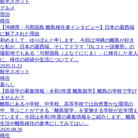
観光スポット
グルメ
宿泊
移住
【沖縄県・与那国島 離島移住者インタビュー】日本の最西端
に魅了された理由
初めまして、ゆりぽんと申します。 今回は沖縄の離島が好き
な私が、日本の最西端、そしてドラマ『Dr.コトー診療所』の
撮影地でもある「与那国島（よなぐにじま）」に移住した友人
に、移住の経緯や生活についてイ…
2020.11.13
観光スポット
移住
暮らし
【島留学の募集情報・令和3年度 離島留学】離島の学校で学び
ませんか？
離島にある小学校、中学校、高等学校では自然豊かな環境の
中、学ぶことができる「離島留学」を実施する学校が近年増え
ています。今回は令和3年度の募集情報をご紹介します。離島
生活や離島移住の参考にしてみてはい…
2020.08.26
移住