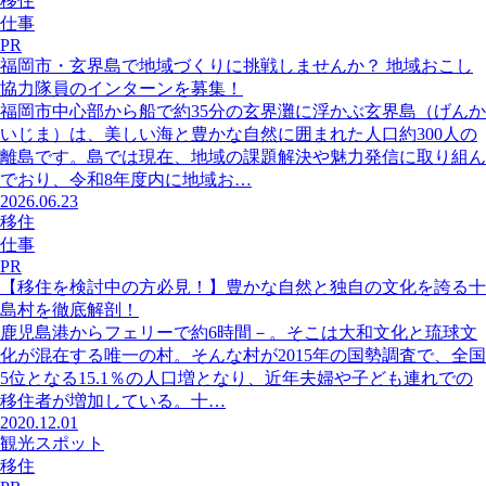
移住
仕事
PR
福岡市・玄界島で地域づくりに挑戦しませんか？ 地域おこし
協力隊員のインターンを募集！
福岡市中心部から船で約35分の玄界灘に浮かぶ玄界島（げんか
いじま）は、美しい海と豊かな自然に囲まれた人口約300人の
離島です。島では現在、地域の課題解決や魅力発信に取り組ん
でおり、令和8年度内に地域お…
2026.06.23
移住
仕事
PR
【移住を検討中の方必見！】豊かな自然と独自の文化を誇る十
島村を徹底解剖！
鹿児島港からフェリーで約6時間－。そこは大和文化と琉球文
化が混在する唯一の村。そんな村が2015年の国勢調査で、全国
5位となる15.1％の人口増となり、近年夫婦や子ども連れでの
移住者が増加している。十…
2020.12.01
観光スポット
移住