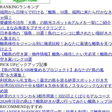
RANKING
ランキング
福岡から日帰りで行ける「離島」10選。福岡に来たら行かなき
ゃ損！
愛媛県今治市「大島」の観光スポット&グルメを一挙にご紹介
♪しまなみ海道をプチサイクリング！
日本各地の「猫島」10選！島のニャンコに癒されたい猫好きさ
ん集まれ！
離島移住をジャンル別に徹底比較！あなたに最適な離島を見つ
けよう
【離島の空き家・物件情報】離島へ移住したい方必見！離島の
空き家バンク10選
PICK UP
ピックアップ記事
【島の写真を100枚集めるプロジェクト】あなたの“島の風
景”を大募集！
利尻島から礼文島へ！最北の島を巡る絶景スポットと行き方
台湾2泊3日の十分＆猫村＆九份を巡るノスタルジックなおすす
め旅
絶景のスリランカを3都市周遊！3泊5日よくばりモデルコース
2026年注目の島は？離島好きが選ぶ行ってみたい離島トップ10
RECOMMEND
おすすめ
ISLANDER PASSPORT 協賛店一覧｜特典を利用して離島旅行