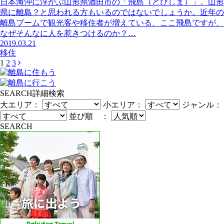
日本海沖に浮かぶ山形県酒田市の「飛島（とびしま）」。山形
県に離島？と思われる方もいるのではないでしょうか。近年の
離島ブームで観光客や移住者が増えている、ここ飛島ですが、
なぜそんなに人を惹きつけるのか？…
2019.03.21
移住
1
2
3
SEARCH
詳細検索
大エリア：
小エリア：
ジャンル：
並び順 ：
SEARCH