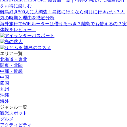
をお得に楽しむ
離島好き500人に大調査！島旅に行くなら何月に行きたい？人
気の時期と理由を徹底分析
海外旅行でWiFiルーターは借りるべき？離島でも使えるの？実
体験をレビュー！
エリア一覧
北海道・東北
関東・北陸
中部・近畿
中国
四国
九州
沖縄
海外
ジャンル一覧
観光スポット
グルメ
アクティビティ