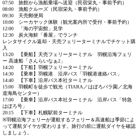
07:50 旅館から漁船乗場へ送迎（民宿栄丸・事前予約）
08:00 漁船クルーズ（民宿栄丸・事前予約）
09:30 天売郵便局
10:00 シーカヤック体験（観光案内所で受付・事前予約）
12:00 「海の宇宙館」見学
12:30 炭火海鮮「番屋」でランチ
レンタサイクル返却・天売フェリーターミナルでチケット購
入
13:20 【乗船】天売フェリーターミナル 羽幌沿海フェリ
ー 高速船「さんらいなぁ2」
14:20 【下船】羽幌フェリーターミナル
14:30 【乗車】羽幌港 沿岸バス「羽幌港連絡バス」
14:40 【下車】沿岸バス本社ターミナル
15:00 羽幌町を徒歩で観光（TIARA／はぼろバラ園／北海
道海鳥センター）
17:00 【乗車】沿岸バス本社ターミナル 沿岸バス「特急
はぼろ号」
20:15 【下車】札幌駅前ターミナル
※羽幌沿海フェリーが運航するフェリー＆高速船は季節によ
って運航ダイヤが変わります。旅行の前に運航ダイヤを確認
しましょう。