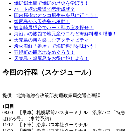
焼尻郷土館で焼尻の歴史を学ぼう！
ハート柄の坂道で恋愛成就？
国内屈指のオンコ原生林を見に行こう！
焼尻島から天売島へ移動！
観音崎展望台でハート型の崖を探せ！
海沿いの旅館で地元産ウニなど海鮮料理を堪能！
天売島の海を楽しむアクティビティ
炭火海鮮「番屋」で海鮮料理を味わう！
羽幌町の観光地をめぐろう！
天売島・焼尻島をお得に旅しよう！
今回の行程（スケジュール）
提供：北海道総合政策部交通政策局交通企画課
1日目
08:00 【乗車】札幌駅前バスターミナル 沿岸バス「特急
はぼろ号」（事前予約）
11:12 【下車】沿岸バス本社ターミナル
11:20 【乗車】沿岸バス本社ターミナル 沿岸バス「羽幌