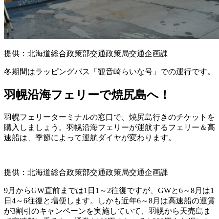
提供：北海道総合政策部交通政策局交通企画課
冬期間はラッピングバス「観音崎らいな号」での運行です。
羽幌沿海フェリーで焼尻島へ！
羽幌フェリーターミナルの窓口で、焼尻島行きのチケットを
購入しましょう。羽幌沿海フェリーが運航するフェリー＆高
速船は、季節によって運航ダイヤが変わります。
提供：北海道総合政策部交通政策局交通企画課
9月からGW直前までは1日1～2往復ですが、GWと6～8月は1
日4～6往復と増便します。しかも近年6～8月は高速船の運賃
が3割引のキャンペーンを実施していて、羽幌から天売島ま