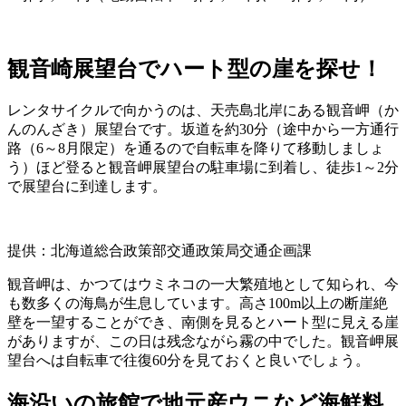
観音崎展望台でハート型の崖を探せ！
レンタサイクルで向かうのは、天売島北岸にある観音岬（か
んのんざき）展望台です。坂道を約30分（途中から一方通行
路（6～8月限定）を通るので自転車を降りて移動しましょ
う）ほど登ると観音岬展望台の駐車場に到着し、徒歩1～2分
で展望台に到達します。
提供：北海道総合政策部交通政策局交通企画課
観音岬は、かつてはウミネコの一大繁殖地として知られ、今
も数多くの海鳥が生息しています。高さ100m以上の断崖絶
壁を一望することができ、南側を見るとハート型に見える崖
がありますが、この日は残念ながら霧の中でした。観音岬展
望台へは自転車で往復60分を見ておくと良いでしょう。
海沿いの旅館で地元産ウニなど海鮮料