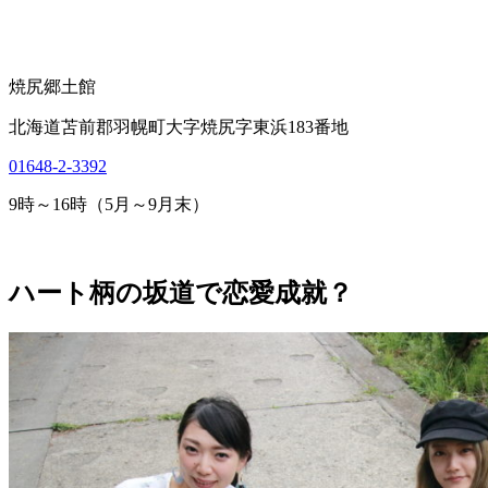
焼尻郷土館
北海道苫前郡羽幌町大字焼尻字東浜183番地
01648-2-3392
9時～16時（5月～9月末）
ハート柄の坂道で恋愛成就？