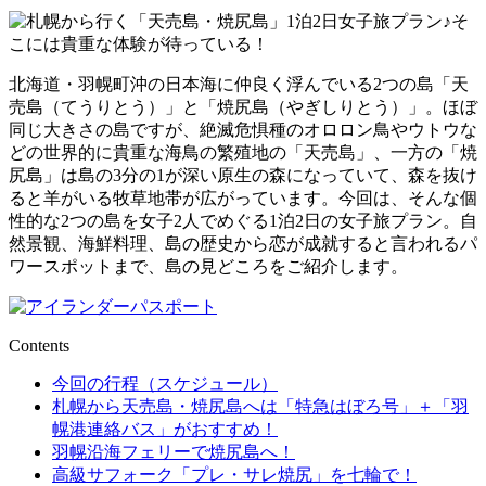
北海道・羽幌町沖の日本海に仲良く浮んでいる2つの島「天
売島（てうりとう）」と「焼尻島（やぎしりとう）」。ほぼ
同じ大きさの島ですが、絶滅危惧種のオロロン鳥やウトウな
どの世界的に貴重な海鳥の繁殖地の「天売島」、一方の「焼
尻島」は島の3分の1が深い原生の森になっていて、森を抜け
ると羊がいる牧草地帯が広がっています。今回は、そんな個
性的な2つの島を女子2人でめぐる1泊2日の女子旅プラン。自
然景観、海鮮料理、島の歴史から恋が成就すると言われるパ
ワースポットまで、島の見どころをご紹介します。
Contents
今回の行程（スケジュール）
札幌から天売島・焼尻島へは「特急はぼろ号」＋「羽
幌港連絡バス」がおすすめ！
羽幌沿海フェリーで焼尻島へ！
高級サフォーク「プレ・サレ焼尻」を七輪で！