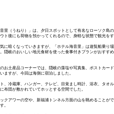
音里（うねり）」は、夕日スポットとして有名なローソク島の
アウト後にも荷物を預かってくれるので、身軽な状態で観光を
気に暗くなっていきますが、「ホテル海音里」は遊覧船乗り場か
。隠岐のおいしい地元食材を使った食事付きプランがおすすめ
のお土産品コーナーでは、隠岐の藻塩や写真集、ポストカード
いますが、今回は海側に宿泊しました。
ト、冷蔵庫、ハンガー、テレビ、目覚まし時計、浴衣、タオル類
でに布団が敷かれていてホッとする空間でした。
クアワーの空や、新福浦トンネル方面の山を眺めることができま
す。