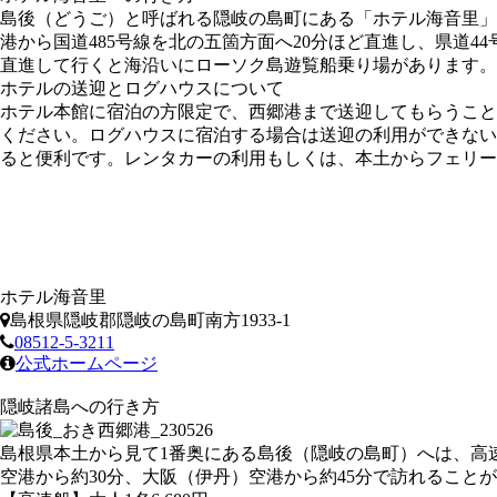
島後（どうご）と呼ばれる隠岐の島町にある「ホテル海音里」
港から国道485号線を北の五箇方面へ20分ほど直進し、県道
直進して行くと海沿いにローソク島遊覧船乗り場があります。
ホテルの送迎とログハウスについて
ホテル本館に宿泊の方限定で、西郷港まで送迎してもらうこと
ください。ログハウスに宿泊する場合は送迎の利用ができない
ると便利です。レンタカーの利用もしくは、本土からフェリー
ホテル海音里
島根県隠岐郡隠岐の島町南方1933-1
08512-5-3211
公式ホームページ
隠岐諸島への行き方
島根県本土から見て1番奥にある島後（隠岐の島町）へは、高
空港から約30分、大阪（伊丹）空港から約45分で訪れること