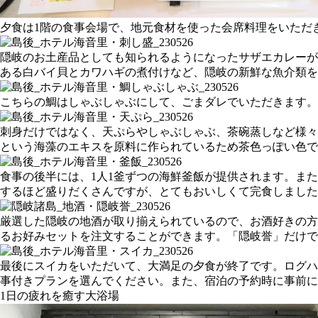
夕食は1階の食事会場で、地元食材を使った会席料理をいただ
隠岐のお土産品としても知られるようになったサザエカレーが
ある白バイ貝とカワハギの煮付けなど、隠岐の新鮮な魚介類を
こちらの鯛はしゃぶしゃぶにして、ごまダレでいただきます。
刺身だけではなく、天ぷらやしゃぶしゃぶ、茶碗蒸しなど様々
という海藻のエキスを原料に作られているため茶色っぽい色で
食事の後半には、1人1釜ずつの海鮮釜飯が提供されます。ま
するほど盛りだくさんですが、とてもおいしくて完食しました
厳選した隠岐の地酒が取り揃えられているので、お酒好きの方
るお好みセットを注文することができます。「隠岐誉」だけで
最後にスイカをいただいて、大満足の夕食が終了です。ログハ
事付きプランを選んでください。また、宿泊の予約時に事前に
1日の疲れを癒す大浴場