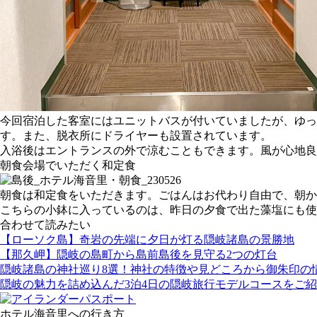
今回宿泊した客室にはユニットバスが付いていましたが、ゆっ
す。また、脱衣所にドライヤーも設置されています。
入浴後はエントランスの外で涼むこともできます。風が心地良
朝食会場でいただく和定食
朝食は和定食をいただきます。ごはんはお代わり自由で、朝か
こちらの小鉢に入っているのは、昨日の夕食で出た藻塩にも使
合わせて読みたい
【ローソク島】奇岩の先端に夕日が灯る隠岐諸島の景勝地
【那久岬】隠岐の島町から島前島後を見守る2つの灯台
隠岐諸島の神社巡り8選！神社の特徴や見どころから御朱印の
隠岐の魅力を詰め込んだ3泊4日の隠岐旅行モデルコースをご
ホテル海音里への行き方