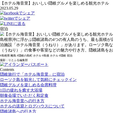
【ホテル海音里】おいしい隠岐グルメを楽しめる観光ホテル
2023.05.29
宿泊
島根県沖に浮かぶ隠岐諸島の4つの有人島のうち、最も面積が
泊施設「ホテル海音里（うねり）」があります。ローソク島な
（うねり）」の食事や客室などの魅力や行き方、隠岐諸島をお
#島根県 離島 #隠岐の島町 ホテル #島後 ホテル #隠岐 宿泊
撮影：りとふる編集部
Contents
隠岐旅行で「ホテル海音里」に宿泊
ローソク島を観光して気軽にチェックイン
隠岐グルメを楽しめる会席料理
1日の疲れを癒す大浴場
朝食会場でいただく和定食
ホテル海音里への行き方
ホテルの送迎とログハウスについて
隠岐諸島への行き方