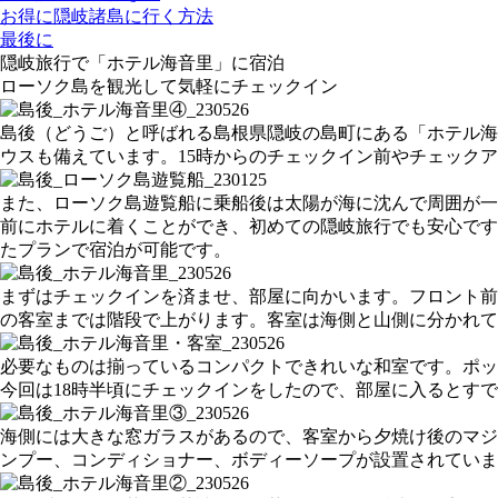
お得に隠岐諸島に行く方法
最後に
隠岐旅行で「ホテル海音里」に宿泊
ローソク島を観光して気軽にチェックイン
島後（どうご）と呼ばれる島根県隠岐の島町にある「ホテル海
ウスも備えています。15時からのチェックイン前やチェック
また、ローソク島遊覧船に乗船後は太陽が海に沈んで周囲が一
前にホテルに着くことができ、初めての隠岐旅行でも安心です
たプランで宿泊が可能です。
まずはチェックインを済ませ、部屋に向かいます。フロント前
の客室までは階段で上がります。客室は海側と山側に分かれて
必要なものは揃っているコンパクトできれいな和室です。ポッ
今回は18時半頃にチェックインをしたので、部屋に入るとす
海側には大きな窓ガラスがあるので、客室から夕焼け後のマジッ
ンプー、コンディショナー、ボディーソープが設置されていま