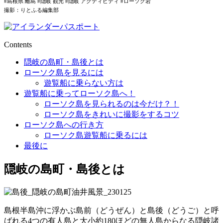
#島根県 離島 #隠岐 観光 #隠岐 アクティビティ #ローソク岩
撮影：りとふる編集部
Contents
隠岐の島町・島後とは
ローソク島を見るには
遊覧船に乗らない方は
遊覧船に乗ってローソク島へ！
ローソク島を見られるのは今だけ？！
ローソク島をきれいに撮影をするコツ
ローソク島への行き方
ローソク島遊覧船に乗るには
最後に
隠岐の島町・島後とは
島根半島沖に浮かぶ島前（どうぜん）と島後（どうご）と呼
ばれる4つの有人島と大小約180ほどの無人島からなる隠岐諸