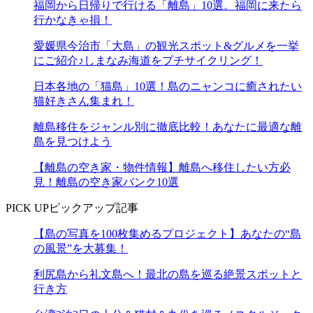
福岡から日帰りで行ける「離島」10選。福岡に来たら
行かなきゃ損！
愛媛県今治市「大島」の観光スポット&グルメを一挙
にご紹介♪しまなみ海道をプチサイクリング！
日本各地の「猫島」10選！島のニャンコに癒されたい
猫好きさん集まれ！
離島移住をジャンル別に徹底比較！あなたに最適な離
島を見つけよう
【離島の空き家・物件情報】離島へ移住したい方必
見！離島の空き家バンク10選
PICK UP
ピックアップ記事
【島の写真を100枚集めるプロジェクト】あなたの“島
の風景”を大募集！
利尻島から礼文島へ！最北の島を巡る絶景スポットと
行き方