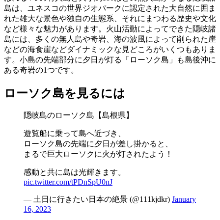
島は、ユネスコの世界ジオパークに認定された大自然に囲ま
れた雄大な景色や独自の生態系、それにまつわる歴史や文化
など様々な魅力があります。火山活動によってできた隠岐諸
島には、多くの無人島や奇岩、海の波風によって削られた崖
などの海食崖などダイナミックな見どころがいくつもありま
す。小島の先端部分に夕日が灯る「ローソク島」も島後沖に
ある奇岩の1つです。
ローソク島を見るには
隠岐島のローソク島【島根県】
遊覧船に乗って島へ近づき、
ローソク島の先端に夕日が差し掛かると、
まるで巨大ローソクに火が灯されたよう！
感動と共に島は光輝きます。
pic.twitter.com/tPDnSpU0nJ
— 土日に行きたい日本の絶景 (@111kjdkr)
January
16, 2023