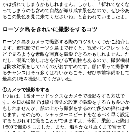
かは折れてしまうかもしれません。しかし、「折れてなくな
ってしまうのも含めて自然が織り成す景色なので、ぜひ今あ
るこの景色を見に来てくださいね」と言われていましたよ。
ローソク島をきれいに撮影をするコツ
ローソク島をカメラで撮影する際のコツをいくつかご紹介し
ます。遊覧船でローソク島まで行くと、観光パンフレットな
どで見るような素敵な写真を撮影できるかもしれません。た
だし、潮風で波しぶきを浴びる可能性もあるので、撮影機材
は防水対策をしていくのがおすすめです。船に乗って撮影す
るチャンスはそう多くはないからこそ、ぜひ事前準備をして
最高の1枚を撮影してくださいね。
①カメラで撮影をする
1つ目は、1番オーソドックスなカメラで撮影をする方法で
す。夕日の撮影では絞り優先の設定で撮影をする方も多いか
もしれませんが、船の上から撮影をするので多少の揺れは生
じます。そのため、シャッタースピードをなるべく早く設定
するとぶれずに撮ることができますよ。今回、乗船した際は
1/500で撮影をしました。また、船をかなり近くまで寄せて