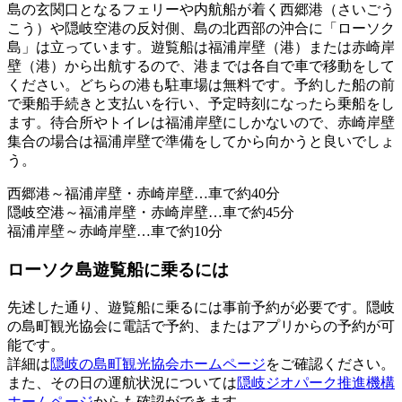
島の玄関口となるフェリーや内航船が着く西郷港（さいごう
こう）や隠岐空港の反対側、島の北西部の沖合に「ローソク
島」は立っています。遊覧船は福浦岸壁（港）または赤崎岸
壁（港）から出航するので、港までは各自で車で移動をして
ください。どちらの港も駐車場は無料です。予約した船の前
で乗船手続きと支払いを行い、予定時刻になったら乗船をし
ます。待合所やトイレは福浦岸壁にしかないので、赤崎岸壁
集合の場合は福浦岸壁で準備をしてから向かうと良いでしょ
う。
西郷港～福浦岸壁・赤崎岸壁…車で約40分
隠岐空港～福浦岸壁・赤崎岸壁…車で約45分
福浦岸壁～赤崎岸壁…車で約10分
ローソク島遊覧船に乗るには
先述した通り、遊覧船に乗るには事前予約が必要です。隠岐
の島町観光協会に電話で予約、またはアプリからの予約が可
能です。
詳細は
隠岐の島町観光協会ホームページ
をご確認ください。
また、その日の運航状況については
隠岐ジオパーク推進機構
ホームページ
からも確認ができます。