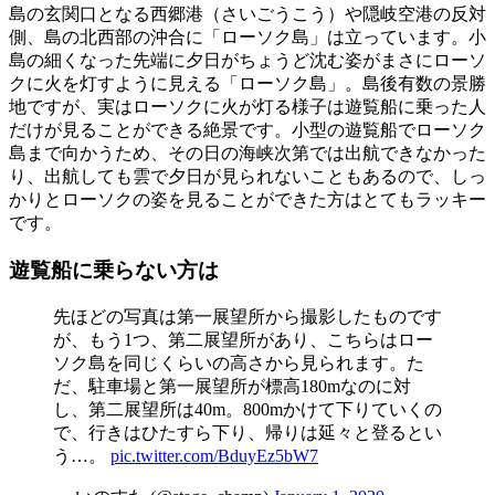
島の玄関口となる西郷港（さいごうこう）や隠岐空港の反対
側、島の北西部の沖合に「ローソク島」は立っています。小
島の細くなった先端に夕日がちょうど沈む姿がまさにローソ
クに火を灯すように見える「ローソク島」。島後有数の景勝
地ですが、実はローソクに火が灯る様子は遊覧船に乗った人
だけが見ることができる絶景です。小型の遊覧船でローソク
島まで向かうため、その日の海峡次第では出航できなかった
り、出航しても雲で夕日が見られないこともあるので、しっ
かりとローソクの姿を見ることができた方はとてもラッキー
です。
遊覧船に乗らない方は
先ほどの写真は第一展望所から撮影したものです
が、もう1つ、第二展望所があり、こちらはロー
ソク島を同じくらいの高さから見られます。た
だ、駐車場と第一展望所が標高180mなのに対
し、第二展望所は40m。800mかけて下りていくの
で、行きはひたすら下り、帰りは延々と登るとい
う…。
pic.twitter.com/BduyEz5bW7