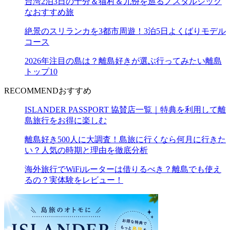
台湾2泊3日の十分＆猫村＆九份を巡るノスタルジック
なおすすめ旅
絶景のスリランカを3都市周遊！3泊5日よくばりモデル
コース
2026年注目の島は？離島好きが選ぶ行ってみたい離島
トップ10
RECOMMEND
おすすめ
ISLANDER PASSPORT 協賛店一覧｜特典を利用して離
島旅行をお得に楽しむ
離島好き500人に大調査！島旅に行くなら何月に行きた
い？人気の時期と理由を徹底分析
海外旅行でWiFiルーターは借りるべき？離島でも使え
るの？実体験をレビュー！