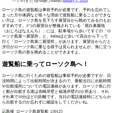
— いのすた (@stage_champ)
January 1, 2020
ローソク島の遊覧船は事前予約が必要です。予約を忘れてし
まった方や体調など様々な理由で遊覧船に乗ることができな
い方は、ローソク島を見下ろす展望台から眺めてみるのもお
すすめです。2つの展望台が整備されている「尾白鼻園地
（おじろばなえんち）」には、駐車場から歩いてすぐの「ロ
ーソク島第一展望所」と、840mほど歩いて高台から下って
行く「ローソク島第二展望所」があります。展望台からだと
夕日がローソク島に重なる様子は見られませんが、海に立つ
ローソク島の形を眺めることができますよ。
遊覧船に乗ってローソク島へ！
ローソク島に行くための遊覧船は事前予約が必要ですが、日
没時間によって出航時間が決まるので、乗船当日に出航時間
や出航場所についての電話連絡があります。ローソク島に行
く船が出航する港は赤崎岸壁と福浦岸壁の2か所あり、それ
ぞれ車で10分ほどの距離です。当日の電話連絡時にどちらか
ら出航するのか忘れずに確認をしてくださいね。