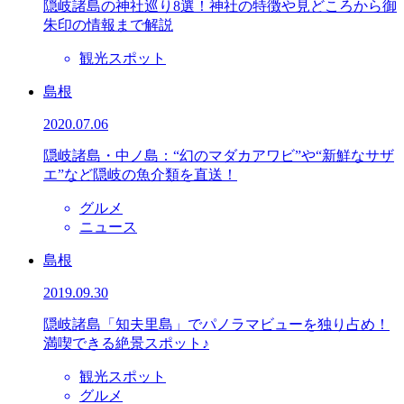
隠岐諸島の神社巡り8選！神社の特徴や見どころから御
朱印の情報まで解説
観光スポット
島根
2020.07.06
隠岐諸島・中ノ島：“幻のマダカアワビ”や“新鮮なサザ
エ”など隠岐の魚介類を直送！
グルメ
ニュース
島根
2019.09.30
隠岐諸島「知夫里島」でパノラマビューを独り占め！
満喫できる絶景スポット♪
観光スポット
グルメ