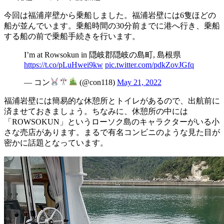
今回は福浦岸壁から乗船しました。福浦岩壁には6隻ほどの
船が並んでいます。乗船時間の30分前までに港へ行き、乗船
する船の前で乗船手続きを行います。
I’m at Rowsokun in 隠岐郡隠岐の島町, 島根県
https://t.co/pLuHwei9kw
pic.twitter.com/pdkZovJGfq
— コン
(@con118)
May 21, 2022
福浦岩壁には簡易的な休憩所とトイレがあるので、出航前に
済ませておきましょう。ちなみに、休憩所の中には
「ROWSOKUN」というローソク島のキャラクターがいる小
さな売店があります。まるで有名コンビニのような見た目が
密かに話題となっています。