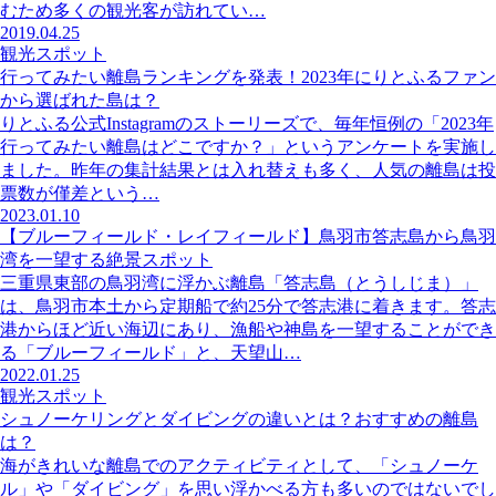
むため多くの観光客が訪れてい…
2019.04.25
観光スポット
行ってみたい離島ランキングを発表！2023年にりとふるファン
から選ばれた島は？
りとふる公式Instagramのストーリーズで、毎年恒例の「2023年
行ってみたい離島はどこですか？」というアンケートを実施し
ました。昨年の集計結果とは入れ替えも多く、人気の離島は投
票数が僅差という…
2023.01.10
【ブルーフィールド・レイフィールド】鳥羽市答志島から鳥羽
湾を一望する絶景スポット
三重県東部の鳥羽湾に浮かぶ離島「答志島（とうしじま）」
は、鳥羽市本土から定期船で約25分で答志港に着きます。答志
港からほど近い海辺にあり、漁船や神島を一望することができ
る「ブルーフィールド」と、天望山…
2022.01.25
観光スポット
シュノーケリングとダイビングの違いとは？おすすめの離島
は？
海がきれいな離島でのアクティビティとして、「シュノーケ
ル」や「ダイビング」を思い浮かべる方も多いのではないでし