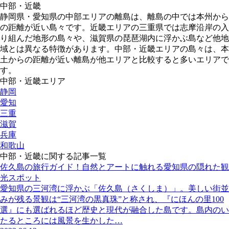
中部・近畿
静岡県・愛知県の中部エリアの離島は、離島の中では本州から
の距離が近い島々です。近畿エリアの三重県では志摩沿岸の入
り組んだ地形の島々や、滋賀県の琵琶湖内に浮かぶ島など他地
域とは異なる特徴があります。中部・近畿エリアの島々は、本
土からの距離が近い離島が他エリアと比較すると多いエリアで
す。
中部・近畿エリア
静岡
愛知
三重
滋賀
兵庫
和歌山
中部・近畿
に関する記事一覧
佐久島の旅行ガイド！自然とアートに触れる愛知県の隠れた観
光スポット
愛知県の三河湾に浮かぶ「佐久島（さくしま）」。美しい街並
みが残る景観は“三河湾の黒真珠”と称され、『にほんの里100
選』にも選ばれるほど歴史と現代が融合した島です。島内のい
たるところには風景を生かした…