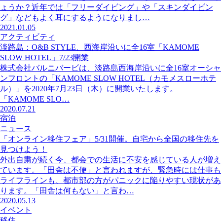
ょうか？近年では「フリーダイビング」や「スキンダイビン
グ」などもよく耳にするようになりまし…
2021.01.05
アクティビティ
淡路島：O&B STYLE、西海岸沿いに全16室「KAMOME
SLOW HOTEL」7/23開業
株式会社バルニバービは、淡路島西海岸沿いに全16室オーシャ
ンフロントの「KAMOME SLOW HOTEL（カモメスローホテ
ル）」を2020年7月23日（木）に開業いたします。
「KAMOME SLO…
2020.07.21
宿泊
ニュース
「オンライン移住フェア」5/31開催。自宅から全国の移住先を
見つけよう！
外出自粛が続く今、都会での生活に不安を感じている人が増え
ています。「田舎は不便」と言われますが、緊急時には仕事も
ライフラインも、都市部の方がパニックに陥りやすい現状があ
ります。「田舎は何もない」と言わ…
2020.05.13
イベント
移住