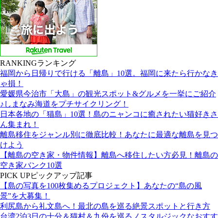
RANKING
ランキング
福岡から日帰りで行ける「離島」10選。福岡に来たら行かなき
ゃ損！
愛媛県今治市「大島」の観光スポット&グルメを一挙にご紹介
♪しまなみ海道をプチサイクリング！
日本各地の「猫島」10選！島のニャンコに癒されたい猫好きさ
ん集まれ！
離島移住をジャンル別に徹底比較！あなたに最適な離島を見つ
けよう
【離島の空き家・物件情報】離島へ移住したい方必見！離島の
空き家バンク10選
PICK UP
ピックアップ記事
【島の写真を100枚集めるプロジェクト】あなたの“島の風
景”を大募集！
利尻島から礼文島へ！最北の島を巡る絶景スポットと行き方
台湾2泊3日の十分＆猫村＆九份を巡るノスタルジックなおすす