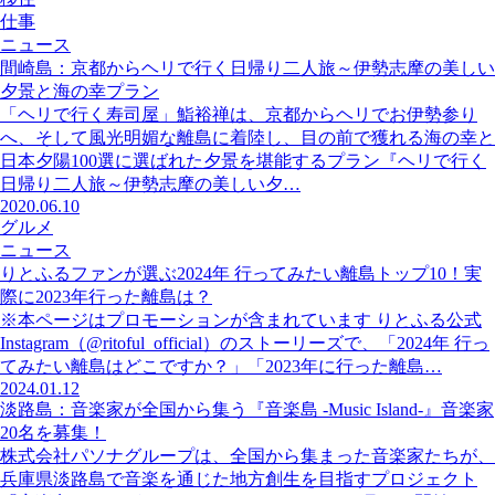
仕事
ニュース
間崎島：京都からヘリで行く日帰り二人旅～伊勢志摩の美しい
夕景と海の幸プラン
「ヘリで行く寿司屋」鮨裕禅は、京都からヘリでお伊勢参り
へ、そして風光明媚な離島に着陸し、目の前で獲れる海の幸と
日本夕陽100選に選ばれた夕景を堪能するプラン『ヘリで行く
日帰り二人旅～伊勢志摩の美しい夕…
2020.06.10
グルメ
ニュース
りとふるファンが選ぶ2024年 行ってみたい離島トップ10！実
際に2023年行った離島は？
※本ページはプロモーションが含まれています りとふる公式
Instagram（@ritoful_official）のストーリーズで、「2024年 行っ
てみたい離島はどこですか？」「2023年に行った離島…
2024.01.12
淡路島：音楽家が全国から集う『音楽島 -Music Island-』音楽家
20名を募集！
株式会社パソナグループは、全国から集まった音楽家たちが、
兵庫県淡路島で音楽を通じた地方創生を目指すプロジェクト