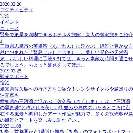
2020.02.20
アクティビティ
宿泊
イベント
ニュース
賢島で絶景を満喫できるホテル＆旅館！大人の贅沢旅をご紹介
♪
三重県志摩市の英虞湾（あごわん）に浮かぶ、絶景と豊かな自
然に包まれた「賢島（かしこじま）」。美しい景色や天然温
泉、おいしい料理に舌鼓を打てば、きっと素敵な時間を過ごせ
るでしょう。ちょっと奮発をして贅沢…
2019.03.25
観光スポット
宿泊
愛知県佐久島への行き方をご紹介！レンタサイクルや島巡りの
注意点も
愛知県の三河湾に浮かぶ「佐久島（さくしま）」は、“三河湾
の黒真珠”と称される美しい街並みや島内のいたるところに点
在する風景と調和したアート作品が魅力で、多くの観光客が島
の風景とアートを楽しみに訪れてい…
2023.11.08
初島：首都圏から1番近い離島「初島」のフォトスポットマッ