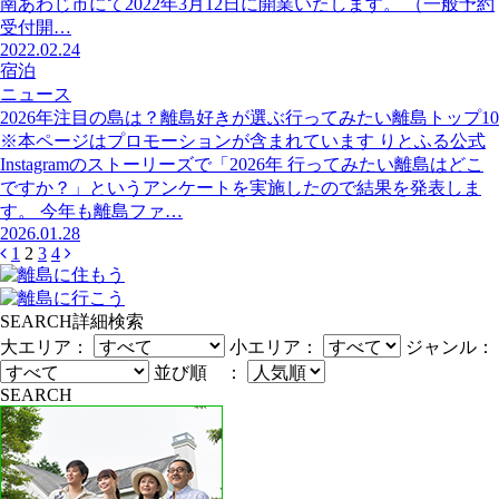
南あわじ市にて2022年3月12日に開業いたします。 （一般予約
受付開…
2022.02.24
宿泊
ニュース
2026年注目の島は？離島好きが選ぶ行ってみたい離島トップ10
※本ページはプロモーションが含まれています りとふる公式
Instagramのストーリーズで「2026年 行ってみたい離島はどこ
ですか？」というアンケートを実施したので結果を発表しま
す。 今年も離島ファ…
2026.01.28
1
2
3
4
SEARCH
詳細検索
大エリア：
小エリア：
ジャンル：
並び順 ：
SEARCH