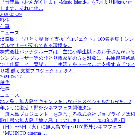
『音楽島（おんがくじま） -Music Island-』を7月より開始いた
します。それに伴…
2020.05.29
移住
仕事
ニュース
淡路島：『ひとり親 働く支援プロジェクト』100名募集！シン
グルマザーが安心できる環境を。
株式会社パソナグループは、主に小学生以下のお子さんがいる
シングルマザー等のひとり親家庭の方を対象に、兵庫県淡路島
で「仕事」と「育児」、「生活」をトータルに支援する『ひと
り親 働く支援プロジェクト』を2…
2021.06.17
移住
仕事
ニュース
地ノ島：無人島でキャンプをしながらスペシャルなGWを。2
年ぶりに復活！野外シネマフェス開催決定
「無人島プロジェクト」を運営する株式会社ジョブライブは和
歌山県の無人島「地ノ島（じのしま）」で、2020年5月3日
（日）〜5日（火）に無人島で行うDIY野外シネマフェス
『MUJINTO cinema …