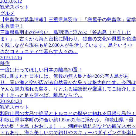
2023.06.12
観光スポット
グルメ
【島留学の募集情報】三重県鳥羽市：「寝屋子の島留学」留学
生募集中！
三重県鳥羽市の沖合い、鳥羽湾に浮かぶ「答志島（とうしじ
ま）」。古くから海と密接に関わり、独自の文化や風習を色濃
く残しながら現在も約2,000人が生活しています。島という小
さなコミュニティで暮らす人々の…
2019.12.16
移住
一度は行ってほしい日本の離島20選！
海に囲まれた日本には、無数の無人島と約420の有人島があ
り、青い海と空が広がる自然豊かな島々は魅力的です。今回は
そんな魅力溢れる島を、りとふる編集部が厳選してご紹介しま
す！きっと足を運べば、離島ならで…
2019.04.23
観光スポット
和歌山県の大島で絶景とトルコとの歴史に触れる日帰り島旅！
和歌山県串本町の沖合い約1.8kmの海に浮かぶ、和歌山県下最
大の島「大島（おおしま）」。潮岬や橋杭岩などの観光スポッ
トもあり、海も美しいので釣りやスキューバダイビングを楽し