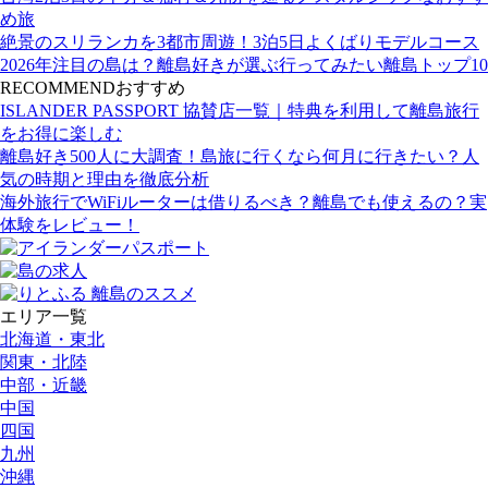
め旅
絶景のスリランカを3都市周遊！3泊5日よくばりモデルコース
2026年注目の島は？離島好きが選ぶ行ってみたい離島トップ10
RECOMMEND
おすすめ
ISLANDER PASSPORT 協賛店一覧｜特典を利用して離島旅行
をお得に楽しむ
離島好き500人に大調査！島旅に行くなら何月に行きたい？人
気の時期と理由を徹底分析
海外旅行でWiFiルーターは借りるべき？離島でも使えるの？実
体験をレビュー！
エリア一覧
北海道・東北
関東・北陸
中部・近畿
中国
四国
九州
沖縄