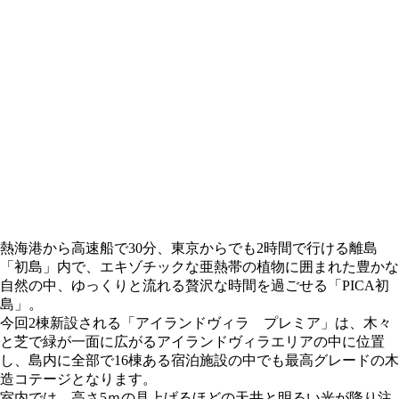
熱海港から高速船で30分、東京からでも2時間で行ける離島
「初島」内で、エキゾチックな亜熱帯の植物に囲まれた豊かな
自然の中、ゆっくりと流れる贅沢な時間を過ごせる「PICA初
島」。
今回2棟新設される「アイランドヴィラ プレミア」は、木々
と芝で緑が一面に広がるアイランドヴィラエリアの中に位置
し、島内に全部で16棟ある宿泊施設の中でも最高グレードの木
造コテージとなります。
室内では、高さ5ｍの見上げるほどの天井と明るい光が降り注