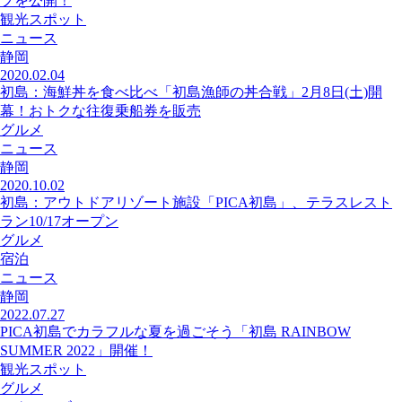
プを公開！
観光スポット
ニュース
静岡
2020.02.04
初島：海鮮丼を食べ比べ「初島漁師の丼合戦」2月8日(土)開
幕！おトクな往復乗船券を販売
グルメ
ニュース
静岡
2020.10.02
初島：アウトドアリゾート施設「PICA初島」、テラスレスト
ラン10/17オープン
グルメ
宿泊
ニュース
静岡
2022.07.27
PICA初島でカラフルな夏を過ごそう「初島 RAINBOW
SUMMER 2022」開催！
観光スポット
グルメ