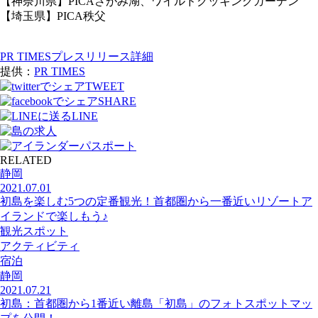
【神奈川県】PICAさがみ湖、ワイルドクッキングガーデン
【埼玉県】PICA秩父
PR TIMESプレスリリース詳細
提供：
PR TIMES
TWEET
SHARE
LINE
RELATED
静岡
2021.07.01
初島を楽しむ5つの定番観光！首都圏から一番近いリゾートア
イランドで楽しもう♪
観光スポット
アクティビティ
宿泊
静岡
2021.07.21
初島：首都圏から1番近い離島「初島」のフォトスポットマッ