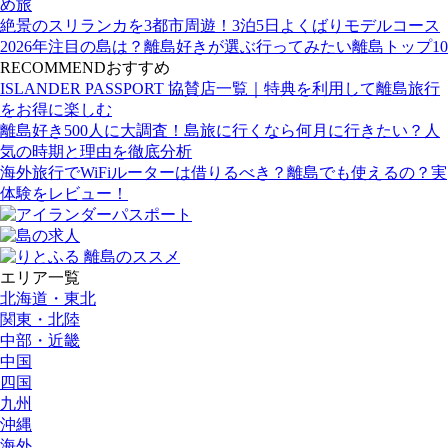
め旅
絶景のスリランカを3都市周遊！3泊5日よくばりモデルコース
2026年注目の島は？離島好きが選ぶ行ってみたい離島トップ10
RECOMMEND
おすすめ
ISLANDER PASSPORT 協賛店一覧｜特典を利用して離島旅行
をお得に楽しむ
離島好き500人に大調査！島旅に行くなら何月に行きたい？人
気の時期と理由を徹底分析
海外旅行でWiFiルーターは借りるべき？離島でも使えるの？実
体験をレビュー！
エリア一覧
北海道・東北
関東・北陸
中部・近畿
中国
四国
九州
沖縄
海外