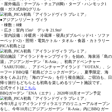
・屋外備品：テーブル・チェア(8脚)・タープ・ハンモック1
個・ガス式BBQグリル
●
アジアンリゾート ヴィラ
・棟数：8棟
・広さ：室内 15m² デッキ 21.9m²
・室内設備：冷暖房・冷蔵庫・寝具(ダブルベッド×1・ソファ
ーベッド×2)・照明・電気ケトル・タオル・食器・カトラリー
PICA初島とは
宿泊施設「アイランドキャンプヴィラ」を始め、海泉浴「島の
湯」,アジアンガーデン「R-Asia」、初島アドベンチャー
「SARUTOBI」、アドベンチャーアイランド「VOTAN」、シ
ーフードBBQ場「初島ピクニックガーデン」、夏季限定、海
水をくみ上げた「海のプール」を行う複合施設。ご宿泊も、日
帰り旅行もどちらとも初島を楽しめるリゾート施設です。
公式サイトは
こちら
BBQガーデン「ENA（エナ）」2020年10月オープン予定
今年3月よりアイランドヴィラエリアのリニューアルオープン
をし、今年10月にアジアンガーデン「R-Asia」内にBBQ ガー