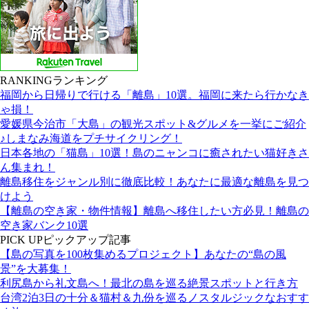
RANKING
ランキング
福岡から日帰りで行ける「離島」10選。福岡に来たら行かなき
ゃ損！
愛媛県今治市「大島」の観光スポット&グルメを一挙にご紹介
♪しまなみ海道をプチサイクリング！
日本各地の「猫島」10選！島のニャンコに癒されたい猫好きさ
ん集まれ！
離島移住をジャンル別に徹底比較！あなたに最適な離島を見つ
けよう
【離島の空き家・物件情報】離島へ移住したい方必見！離島の
空き家バンク10選
PICK UP
ピックアップ記事
【島の写真を100枚集めるプロジェクト】あなたの“島の風
景”を大募集！
利尻島から礼文島へ！最北の島を巡る絶景スポットと行き方
台湾2泊3日の十分＆猫村＆九份を巡るノスタルジックなおすす