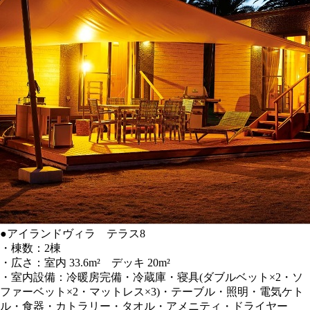
●
アイランドヴィラ テラス8
・棟数：2棟
・広さ：室内 33.6m² デッキ 20m²
・室内設備：冷暖房完備・冷蔵庫・寝具(ダブルベット×2・ソ
ファーベット×2・マットレス×3)・テーブル・照明・電気ケト
ル・食器・カトラリー・タオル・アメニティ・ドライヤー