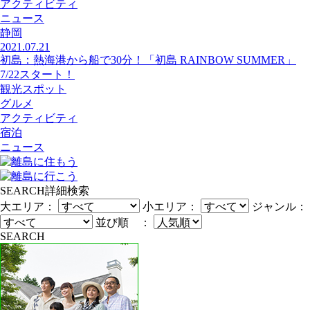
アクティビティ
ニュース
静岡
2021.07.21
初島：熱海港から船で30分！「初島 RAINBOW SUMMER」
7/22スタート！
観光スポット
グルメ
アクティビティ
宿泊
ニュース
SEARCH
詳細検索
大エリア：
小エリア：
ジャンル：
並び順 ：
SEARCH