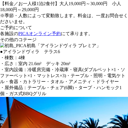
【料金／お一人様1泊2食付】大人19,000円～30,000円 小人
18,000円～29,000円
※季節・人数によって変動致します。料金は、一度お問合せく
ださいませ。
ご予約について
各施設の
PICAオンライン予約
にて承ります。
その他のコテージ
●
アイランドヴィラ テラス6
・棟数：4棟
・広さ：室内 21.6m² デッキ 20m²
・室内設備：冷暖房完備・冷蔵庫・寝具(ダブルベット×1・ソ
ファーベット×1・マットレス×3)・テーブル・照明・電気ケト
ル・食器・カトラリー・タオル・アメニティ・ドライヤー
・屋外備品：テーブル・チェア(6脚)・タープ・ハンモック1
個・ガス式BBQグリル