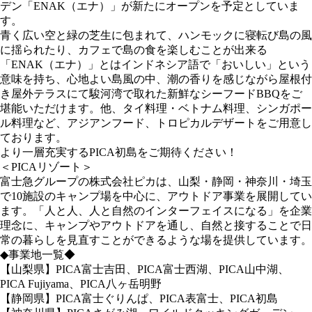
デン「ENAK（エナ）」が新たにオープンを予定としていま
す。
青く広い空と緑の芝生に包まれて、ハンモックに寝転び島の風
に揺られたり、カフェで島の食を楽しむことが出来る
「ENAK（エナ）」とはインドネシア語で「おいしい」という
意味を持ち、心地よい島風の中、潮の香りを感じながら屋根付
き屋外テラスにて駿河湾で取れた新鮮なシーフードBBQをご
堪能いただけます。他、タイ料理・ベトナム料理、シンガポー
ル料理など、アジアンフード、トロピカルデザートをご用意し
ております。
より一層充実するPICA初島をご期待ください！
＜PICAリゾート＞
富士急グループの株式会社ピカは、山梨・静岡・神奈川・埼玉
で10施設のキャンプ場を中心に、アウトドア事業を展開してい
ます。「人と人、人と自然のインターフェイスになる」を企業
理念に、キャンプやアウトドアを通し、自然と接することで日
常の暮らしを見直すことができるような場を提供しています。
◆事業地一覧◆
【山梨県】PICA富士吉田、PICA富士西湖、PICA山中湖、
PICA Fujiyama、PICA八ヶ岳明野
【静岡県】PICA富士ぐりんぱ、PICA表富士、PICA初島