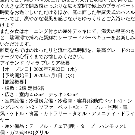
ぐ大きな窓で開放感たっぷりな広々空間で極上のプライベート
時間をお過ごしいただけるほか、庭に面した半露天式のバスル
ームでは、爽やかな潮風を感じながらゆっくりとご入浴いただ
けます。
また夕食はオーニング付きの屋外デッキにて、満天の星空のも
と、駿河湾で捕れた新鮮なシーフードバーベキューをお楽しみ
いただけます。
離島ならではのゆったりと流れる島時間を、最高グレードのコ
テージで心行くまでお愉しみください。
アイランド ヴィラ プレミア概要
【オープン日】2020年7月22日（水）
【予約開始日】2020年7月1日（水）
【施設概要】
・棟数：2棟 定員6名
・広さ：室内 45.8m² デッキ 28.2m²
・室内設備：冷暖房完備・冷蔵庫・寝具(移動式ベット×1・シ
ングルベット×2・ソファーベット×3)・テーブル・照明・電
気・ケトル・食器・カトラリー・タオル・アメニティ・ドライ
ヤー
・屋外備品：テーブル・チェア(脚)・タープ・ハンモック1
個・ガス式BBQグリル