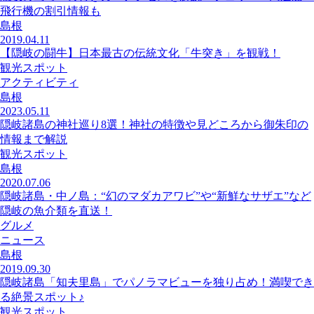
飛行機の割引情報も
島根
2019.04.11
【隠岐の闘牛】日本最古の伝統文化「牛突き」を観戦！
観光スポット
アクティビティ
島根
2023.05.11
隠岐諸島の神社巡り8選！神社の特徴や見どころから御朱印の
情報まで解説
観光スポット
島根
2020.07.06
隠岐諸島・中ノ島：“幻のマダカアワビ”や“新鮮なサザエ”など
隠岐の魚介類を直送！
グルメ
ニュース
島根
2019.09.30
隠岐諸島「知夫里島」でパノラマビューを独り占め！満喫でき
る絶景スポット♪
観光スポット