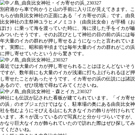
別府港から車で向かうと山の手前に入り江が見えてきます。こ
ちらが由良比女神社の正面にある「イカ寄せの浜」です。由良
比女神社の主祭神ユラヒメノミコト（由良比女命）が芋桶（お
ぼけ）に乗って海を渡っていた時に、海に浸した手をイカが嚙
みついたそうです。そのお詫びとして神社の目の前の浜には毎
年大量のイカの群れが押し寄せるようになったと言われていま
す。実際に、昭和前半頃までは毎年大量のイカの群れがこの浜
に押し寄せていたというから驚きです。
最近では大量のイカが押し寄せられることはほとんどないそう
ですが、数年前にも大量のイカが浅瀬に打ち上げられるほど押
し寄せたことがあったそうです。イカ寄せの浜の伝説には諸説
あるので、ぜひ現地で尋ねてみてくださいね。
神社にも伝説が記された看板が建てられています。「イカ寄せ
の浜」のオブジェだけではなく、駐車場の奥にある由良比女神
社を包むようにそびえる山にも大きなイカの飾りが付けられて
います。木々が茂っているので写真だと分かりづらいですが、
かなり巨大なイカが飾られていたので訪れた際はぜひ探してみ
てくださいね。