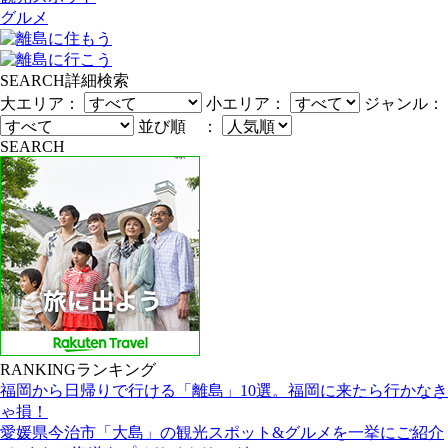
グルメ
SEARCH
詳細検索
大エリア：
小エリア：
ジャンル：
並び順 ：
SEARCH
RANKING
ランキング
福岡から日帰りで行ける「離島」10選。福岡に来たら行かなき
ゃ損！
愛媛県今治市「大島」の観光スポット&グルメを一挙にご紹介