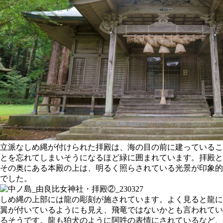
立派なしめ縄が付けられた拝殿は、海の目の前に建っているこ
とを忘れてしまいそうになるほど緑に囲まれています。拝殿と
その奥にある本殿の上は、明るく照らされている光景が印象的
でした。
しめ縄の上部には龍の彫刻が施されています。よく見ると龍に
翼が付いているようにも見え、飛竜ではないかとも言われてい
るそうです。龍も狛犬のように阿吽の表情にされているなど、