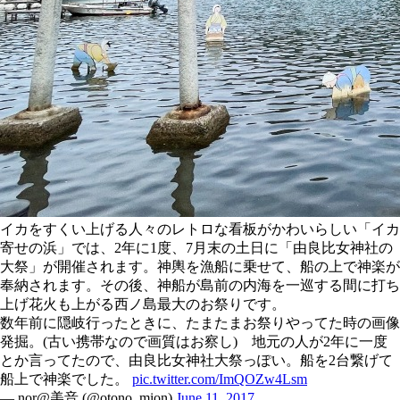
イカをすくい上げる人々のレトロな看板がかわいらしい「イカ
寄せの浜」では、2年に1度、7月末の土日に「由良比女神社の
大祭」が開催されます。神輿を漁船に乗せて、船の上で神楽が
奉納されます。その後、神船が島前の内海を一巡する間に打ち
上げ花火も上がる西ノ島最大のお祭りです。
数年前に隠岐行ったときに、たまたまお祭りやってた時の画像
発掘。(古い携帯なので画質はお察し) 地元の人が2年に一度
とか言ってたので、由良比女神社大祭っぽい。船を2台繋げて
船上で神楽でした。
pic.twitter.com/ImQOZw4Lsm
— nor@美音 (@otono_mion)
June 11, 2017