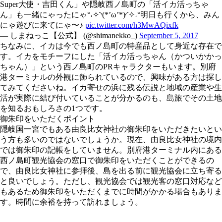
Super大使・吉田くん」や隠岐西ノ島町の「活イカ活っちゃ
ん」も一緒にゃったにゃ°˖✧◝(*’ω’*)◜✧˖°明日も行くから、みん
にゃ遊びに来てにゃ〜♪
pic.twitter.com/h3MwAQixfk
— しまねっこ【公式】 (@shimanekko_)
September 5, 2017
ちなみに、イカは今でも西ノ島町の特産品として身近な存在で
す。イカをモチーフにした「活イカ活っちゃん（かついかかっ
ちゃん）」という西ノ島町のPRキャラクターもいます。別府
港ターミナルの外観に飾られているので、興味がある方は探し
てみてくださいね。イカ寄せの浜に残る伝説と地域の産業や生
活が実際に結び付いていることが分かるのも、島旅でその土地
を知るおもしろさの1つです。
御朱印をいただくポイント
隠岐国一宮でもある由良比女神社の御朱印をいただきたいとい
う方も多いのではないでしょうか。現在、由良比女神社の境内
では御朱印の記帳をしていません。別府港ターミナル内にある
西ノ島町観光協会の窓口で御朱印をいただくことができるの
で、由良比女神社に参拝後、島を出る前に観光協会に立ち寄る
と良いでしょう。ただし、観光協会では観光客の窓口対応など
もあるため御朱印をいただくまでに時間がかかる場合もありま
す。時間に余裕を持って訪れましょう。