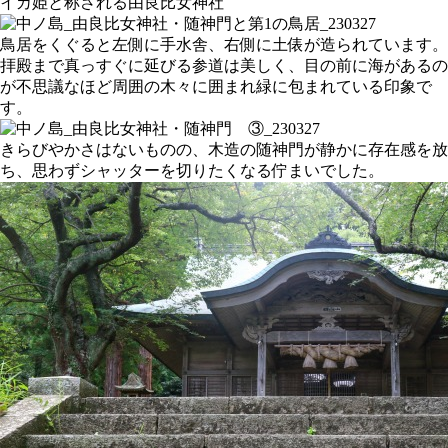
イカ姫と称される由良比女神社
鳥居をくぐると左側に手水舎、右側に土俵が造られています。
拝殿まで真っすぐに延びる参道は美しく、目の前に海があるの
が不思議なほど周囲の木々に囲まれ緑に包まれている印象で
す。
きらびやかさはないものの、木造の随神門が静かに存在感を放
ち、思わずシャッターを切りたくなる佇まいでした。