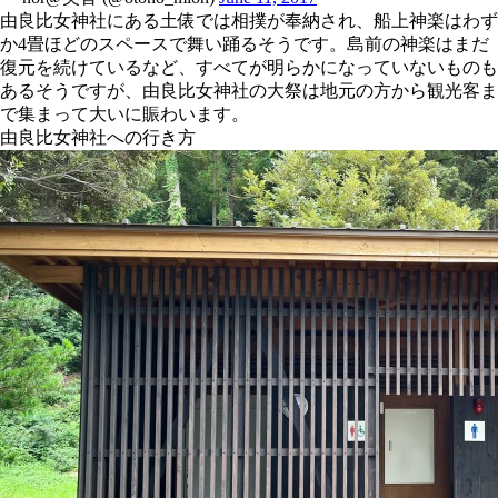
由良比女神社にある土俵では相撲が奉納され、船上神楽はわず
か4畳ほどのスペースで舞い踊るそうです。島前の神楽はまだ
復元を続けているなど、すべてが明らかになっていないものも
あるそうですが、由良比女神社の大祭は地元の方から観光客ま
で集まって大いに賑わいます。
由良比女神社への行き方