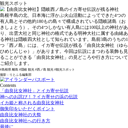
観光スポット
島根半島の北、日本海に浮かぶ火山活動によってできた4つの
有人島とその他約180もの島々で構成されている隠岐諸島（お
きしょとう）。その4つしかない有人島には100以上の神社があ
り、出雲大社と同じ神社の格式である明神大社に属する由緒あ
る神社は隠岐四大社として知られています。島前3島のうちの1
つ「西ノ島」には、イカ寄せ伝説が残る「由良比女神社（ゆら
ひめじんじゃ）」があります。今回は伝説にまつわる装飾も見
ることができる「由良比女神社」の見どころや行き方について
ご紹介します。
#島根県 離島 #隠岐 観光 #西ノ島 観光 #観光スポット
撮影：りとふる編集部
Contents
「由良比女神社」とイカ寄せ伝説
神へのお詫び！？イカ寄せの浜の伝説
イカ姫と称される由良比女神社
御朱印をいただくポイント
由良比女神社の大祭
由良比女神社への行き方
最後に