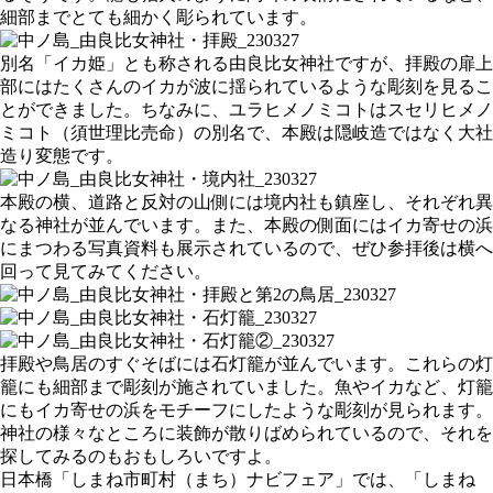
細部までとても細かく彫られています。
別名「イカ姫」とも称される由良比女神社ですが、拝殿の扉上
部にはたくさんのイカが波に揺られているような彫刻を見るこ
とができました。ちなみに、ユラヒメノミコトはスセリヒメノ
ミコト（須世理比売命）の別名で、本殿は隠岐造ではなく大社
造り変態です。
本殿の横、道路と反対の山側には境内社も鎮座し、それぞれ異
なる神社が並んでいます。また、本殿の側面にはイカ寄せの浜
にまつわる写真資料も展示されているので、ぜひ参拝後は横へ
回って見てみてください。
拝殿や鳥居のすぐそばには石灯籠が並んでいます。これらの灯
籠にも細部まで彫刻が施されていました。魚やイカなど、灯籠
にもイカ寄せの浜をモチーフにしたような彫刻が見られます。
神社の様々なところに装飾が散りばめられているので、それを
探してみるのもおもしろいですよ。
日本橋「しまね市町村（まち）ナビフェア」では、「しまね