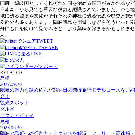
国府・隠岐国としてそれぞれの国を治める国司が置かれるなど
日本本土から見ても重要な役割と認識されていました。今も地
域に残る習慣や文化がそれぞれの神社に残る伝説や歴史と繋が
る部分も多くあります。隠岐諸島を周遊しながらそういった部
分にも目を向けて見てみると、より興味が深まるかもしれませ
ん。
TWEET
SHARE
LINE
RELATED
島根
2022.09.26
隠岐の魅力を詰め込んだ3泊4日の隠岐旅行モデルコースをご紹
介！
観光スポット
グルメ
アクティビティ
島根
2023.06.30
隠岐の島町への行き方・アクセスを解説！フェリー・高速船・