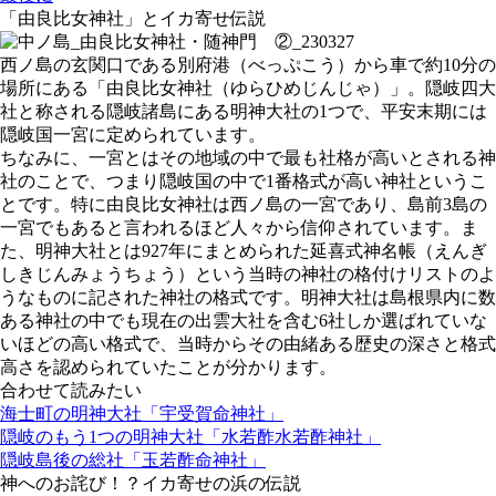
「由良比女神社」とイカ寄せ伝説
西ノ島の玄関口である別府港（べっぷこう）から車で約10分の
場所にある「由良比女神社（ゆらひめじんじゃ）」。隠岐四大
社と称される隠岐諸島にある明神大社の1つで、平安末期には
隠岐国一宮に定められています。
ちなみに、一宮とはその地域の中で最も社格が高いとされる神
社のことで、つまり隠岐国の中で1番格式が高い神社というこ
とです。特に由良比女神社は西ノ島の一宮であり、島前3島の
一宮でもあると言われるほど人々から信仰されています。ま
た、明神大社とは927年にまとめられた延喜式神名帳（えんぎ
しきじんみょうちょう）という当時の神社の格付けリストのよ
うなものに記された神社の格式です。明神大社は島根県内に数
ある神社の中でも現在の出雲大社を含む6社しか選ばれていな
いほどの高い格式で、当時からその由緒ある歴史の深さと格式
高さを認められていたことが分かります。
合わせて読みたい
海士町の明神大社「宇受賀命神社」
隠岐のもう1つの明神大社「水若酢水若酢神社」
隠岐島後の総社「玉若酢命神社」
神へのお詫び！？イカ寄せの浜の伝説