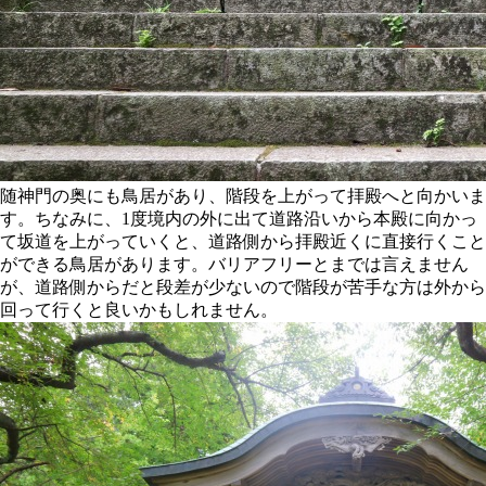
随神門の奥にも鳥居があり、階段を上がって拝殿へと向かいま
す。ちなみに、1度境内の外に出て道路沿いから本殿に向かっ
て坂道を上がっていくと、道路側から拝殿近くに直接行くこと
ができる鳥居があります。バリアフリーとまでは言えません
が、道路側からだと段差が少ないので階段が苦手な方は外から
回って行くと良いかもしれません。