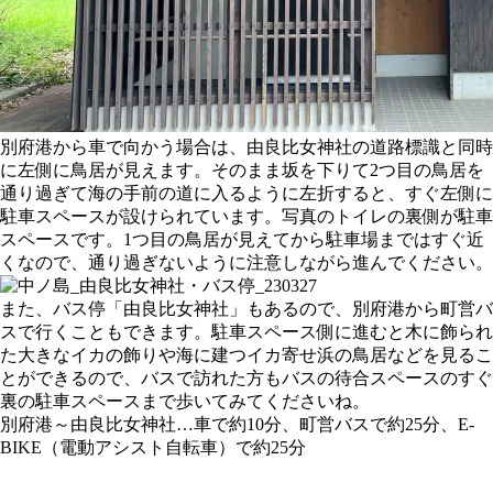
別府港から車で向かう場合は、由良比女神社の道路標識と同時
に左側に鳥居が見えます。そのまま坂を下りて2つ目の鳥居を
通り過ぎて海の手前の道に入るように左折すると、すぐ左側に
駐車スペースが設けられています。写真のトイレの裏側が駐車
スペースです。1つ目の鳥居が見えてから駐車場まではすぐ近
くなので、通り過ぎないように注意しながら進んでください。
また、バス停「由良比女神社」もあるので、別府港から町営バ
スで行くこともできます。駐車スペース側に進むと木に飾られ
た大きなイカの飾りや海に建つイカ寄せ浜の鳥居などを見るこ
とができるので、バスで訪れた方もバスの待合スペースのすぐ
裏の駐車スペースまで歩いてみてくださいね。
別府港～由良比女神社…車で約10分、町営バスで約25分、E-
BIKE（電動アシスト自転車）で約25分