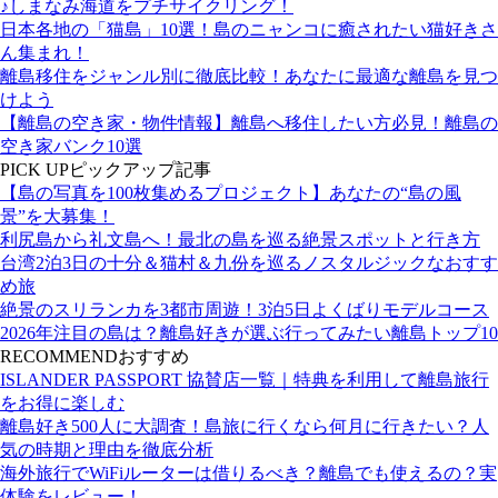
♪しまなみ海道をプチサイクリング！
日本各地の「猫島」10選！島のニャンコに癒されたい猫好きさ
ん集まれ！
離島移住をジャンル別に徹底比較！あなたに最適な離島を見つ
けよう
【離島の空き家・物件情報】離島へ移住したい方必見！離島の
空き家バンク10選
PICK UP
ピックアップ記事
【島の写真を100枚集めるプロジェクト】あなたの“島の風
景”を大募集！
利尻島から礼文島へ！最北の島を巡る絶景スポットと行き方
台湾2泊3日の十分＆猫村＆九份を巡るノスタルジックなおすす
め旅
絶景のスリランカを3都市周遊！3泊5日よくばりモデルコース
2026年注目の島は？離島好きが選ぶ行ってみたい離島トップ10
RECOMMEND
おすすめ
ISLANDER PASSPORT 協賛店一覧｜特典を利用して離島旅行
をお得に楽しむ
離島好き500人に大調査！島旅に行くなら何月に行きたい？人
気の時期と理由を徹底分析
海外旅行でWiFiルーターは借りるべき？離島でも使えるの？実
体験をレビュー！