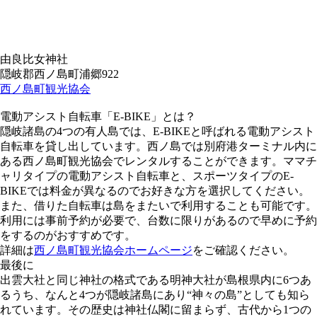
由良比女神社
隠岐郡西ノ島町浦郷922
西ノ島町観光協会
電動アシスト自転車「E-BIKE」とは？
隠岐諸島の4つの有人島では、E-BIKEと呼ばれる電動アシスト
自転車を貸し出しています。西ノ島では別府港ターミナル内に
ある西ノ島町観光協会でレンタルすることができます。ママチ
ャリタイプの電動アシスト自転車と、スポーツタイプのE-
BIKEでは料金が異なるのでお好きな方を選択してください。
また、借りた自転車は島をまたいで利用することも可能です。
利用には事前予約が必要で、台数に限りがあるので早めに予約
をするのがおすすめです。
詳細は
西ノ島町観光協会ホームページ
をご確認ください。
最後に
出雲大社と同じ神社の格式である明神大社が島根県内に6つあ
るうち、なんと4つが隠岐諸島にあり“神々の島”としても知ら
れています。その歴史は神社仏閣に留まらず、古代から1つの