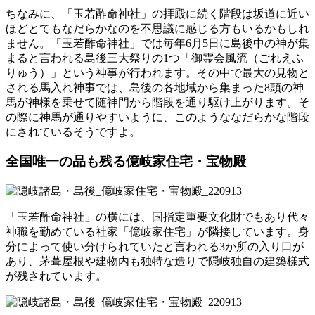
ちなみに、「玉若酢命神社」の拝殿に続く階段は坂道に近い
ほどとてもなだらかなのを不思議に感じる方もいるかもしれ
ません。「玉若酢命神社」では毎年6月5日に島後中の神が集
まると言われる島後三大祭りの1つ「御霊会風流（ごれえふ
りゅう）」という神事が行われます。その中で最大の見物と
される馬入れ神事では、島後の各地域から集まった8頭の神
馬が神様を乗せて随神門から階段を通り駆け上がります。そ
の際に神馬が通りやすいように、このようななだらかな階段
にされているそうですよ。
全国唯一の品も残る億岐家住宅・宝物殿
「玉若酢命神社」の横には、国指定重要文化財でもあり代々
神職を勤めている社家「億岐家住宅」が隣接しています。身
分によって使い分けられていたと言われる3か所の入り口が
あり、茅葺屋根や建物内も独特な造りで隠岐独自の建築様式
が残されています。