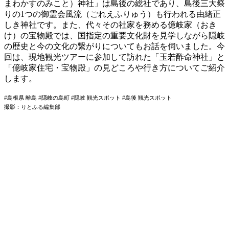
まわかすのみこと）神社」は島後の総社であり、島後三大祭
りの1つの御霊会風流（ごれえふりゅう）も行われる由緒正
しき神社です。また、代々その社家を務める億岐家（おき
け）の宝物殿では、国指定の重要文化財を見学しながら隠岐
の歴史と今の文化の繋がりについてもお話を伺いました。今
回は、現地観光ツアーに参加して訪れた「玉若酢命神社」と
「億岐家住宅・宝物殿」の見どころや行き方についてご紹介
します。
#島根県 離島 #隠岐の島町 #隠岐 観光スポット #島後 観光スポット
撮影：りとふる編集部