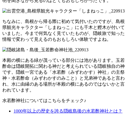
明を聞きながら見るのはとてもおもしろかったです。
ちなみに、島根から帰る際に初めて気付いたのですが、島根
県観光キャラクター「しまねっこ」にも千木と鰹木が付いて
いました。今まで何気なく見ていたものが、隠岐旅で知った
情報で変わって見えるのもおもしろい体験ですよね。
本殿の横にある緑が茂っている部分には池があります。玉若
酢命は隠岐開拓に関わる神だと考えられている隠岐独自の神
です。隠岐一宮である「水若酢（みずわかす）神社」の主祭
神・水若酢命（みずわかすのみこと）と兄弟神であると言わ
れ、水に由縁のある場所が本殿の横にあるのではないかと言
われています。
水若酢神社についてはこちらをチェック♪
1000年以上の歴史を誇る隠岐島後の水若酢神社とは？