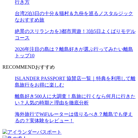
行き方
台湾2泊3日の十分＆猫村＆九份を巡るノスタルジック
なおすすめ旅
絶景のスリランカを3都市周遊！3泊5日よくばりモデル
コース
2026年注目の島は？離島好きが選ぶ行ってみたい離島
トップ10
RECOMMEND
おすすめ
ISLANDER PASSPORT 協賛店一覧｜特典を利用して離
島旅行をお得に楽しむ
離島好き500人に大調査！島旅に行くなら何月に行きた
い？人気の時期と理由を徹底分析
海外旅行でWiFiルーターは借りるべき？離島でも使え
るの？実体験をレビュー！