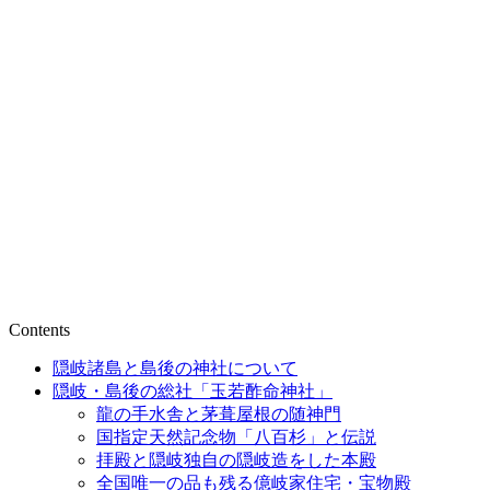
Contents
隠岐諸島と島後の神社について
隠岐・島後の総社「玉若酢命神社」
龍の手水舎と茅葺屋根の随神門
国指定天然記念物「八百杉」と伝説
拝殿と隠岐独自の隠岐造をした本殿
全国唯一の品も残る億岐家住宅・宝物殿