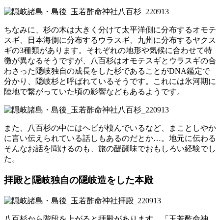
ちなみに、杉の木は大きく分けて太平洋側に分布するオモテ
スギ、日本海側に分布するウラスギ、九州に分布するヤクス
ギの3種類があります。それぞれの地形や気候に合わせて特
徴が異なるそうですが、八百杉はオモテスギとウラスギの合
わさった隠岐独自の成長をした杉であることがDNA鑑定で
分かり、隠岐杉と呼ばれているそうです。これには氷河期に
陸地で繋がっていた頃の影響などもあるようです。
また、八百杉の中にはヘビが棲んでいるなど、まことしやか
に言い伝えられている話しもあるのだとか…。地元に伝わる
そんなお話を聞けるのも、旅の醍醐味でおもしろい経験でし
た。
拝殿と隠岐独自の隠岐造をした本殿
八百杉から階段を上がると拝殿があります。「玉若酢命神