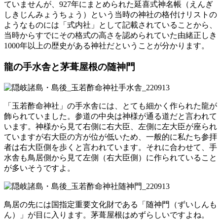
ていませんが、927年にまとめられた延喜式神名帳（えんぎ
しきじんみょうちょう）という当時の神社の格付けリストの
ようなものには「式内社」として記載されていることから、
当時からすでにその格式の高さを認められていた由緒正しき
1000年以上の歴史がある神社だということが分かります。
龍の手水舎と茅葺屋根の随神門
「玉若酢命神社」の手水舎には、とても細かく作られた龍が
飾られていました。参道の中央は神様が通る道だと言われて
います。神様から見て右側に右大臣、左側に左大臣が座られ
ていますが右大臣の方が位が低いため、一般的に私たち参拝
者は右大臣側を歩くと言われています。それに合わせて、手
水舎も鳥居側から見て左側（右大臣側）に作られていること
が多いそうですよ。
鳥居の先には国指定重要文化財である「随神門（ずいしんも
ん）」が目に入ります。茅葺屋根はめずらしいですよね。