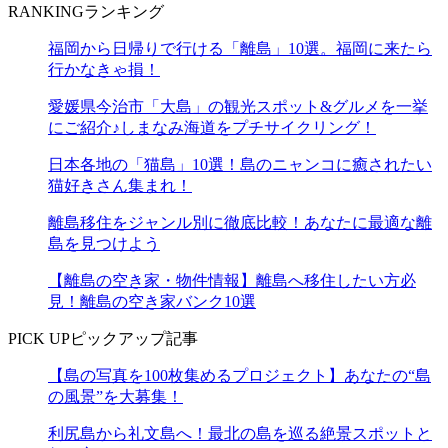
RANKING
ランキング
福岡から日帰りで行ける「離島」10選。福岡に来たら
行かなきゃ損！
愛媛県今治市「大島」の観光スポット&グルメを一挙
にご紹介♪しまなみ海道をプチサイクリング！
日本各地の「猫島」10選！島のニャンコに癒されたい
猫好きさん集まれ！
離島移住をジャンル別に徹底比較！あなたに最適な離
島を見つけよう
【離島の空き家・物件情報】離島へ移住したい方必
見！離島の空き家バンク10選
PICK UP
ピックアップ記事
【島の写真を100枚集めるプロジェクト】あなたの“島
の風景”を大募集！
利尻島から礼文島へ！最北の島を巡る絶景スポットと