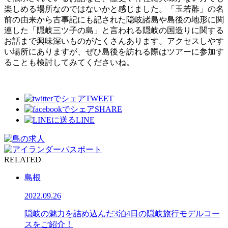
楽しめる場所なのではないかと感じました。「玉若酢」の名
前の由来から古事記にも記された隠岐諸島や島後の地形に関
連した「隠岐三ツ子の島」と言われる隠岐の国造りに関する
お話まで興味深いものがたくさんあります。アクセスしやす
い場所にありますが、ぜひ島後を訪れる際はツアーに参加す
ることも検討してみてくださいね。
TWEET
SHARE
LINE
RELATED
島根
2022.09.26
隠岐の魅力を詰め込んだ3泊4日の隠岐旅行モデルコー
スをご紹介！