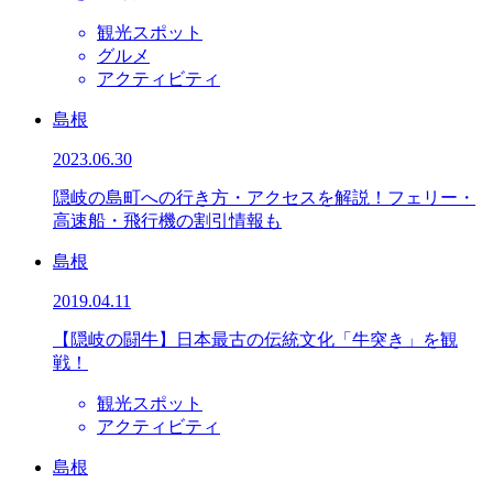
観光スポット
グルメ
アクティビティ
島根
2023.06.30
隠岐の島町への行き方・アクセスを解説！フェリー・
高速船・飛行機の割引情報も
島根
2019.04.11
【隠岐の闘牛】日本最古の伝統文化「牛突き」を観
戦！
観光スポット
アクティビティ
島根