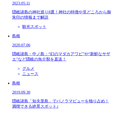
2023.05.11
隠岐諸島の神社巡り8選！神社の特徴や見どころから御
朱印の情報まで解説
観光スポット
島根
2020.07.06
隠岐諸島・中ノ島：“幻のマダカアワビ”や“新鮮なサザ
エ”など隠岐の魚介類を直送！
グルメ
ニュース
島根
2019.09.30
隠岐諸島「知夫里島」でパノラマビューを独り占め！
満喫できる絶景スポット♪