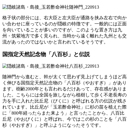
格子状の部分には、右大臣と左大臣が通路を挟み左右で向か
い合わせに座っているのが隠岐の特徴です。一般的には正面
を向いていることが多いのですが、このような置き方は九
州・筑紫地方で多く見られ、当時から遠く離れた九州とも交
流があったのではないかと言われているそうです。
国指定天然記念物「八百杉」と伝説
随神門から進むと、幹が太くて思わず見上げてしまうほど高
く伸びる国指定天然記念物の「八百杉（やおすぎ）」があり
ます。樹齢2000年とも言われるだけあって、存在感がありま
した。こちらには全国を旅しながら植樹して歩く不老長寿の
力を手に入れた比丘尼（びくに）と呼ばれる方の伝説が残さ
れています。比丘尼が「玉若酢命神社」に杉の苗を植えた際
に「800年経ったらまた来よう」と言ったことから、八百比
丘尼（やおびくに）と呼ばれ、今ではこの杉のことを「八百
杉（やおすぎ）」と呼ぶようになったそうです。