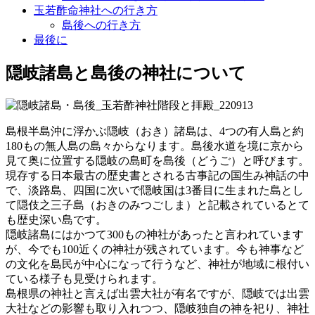
玉若酢命神社への行き方
島後への行き方
最後に
隠岐諸島と島後の神社について
島根半島沖に浮かぶ隠岐（おき）諸島は、4つの有人島と約
180もの無人島の島々からなります。島後水道を境に京から
見て奥に位置する隠岐の島町を島後（どうご）と呼びます。
現存する日本最古の歴史書とされる古事記の国生み神話の中
で、淡路島、四国に次いで隠岐国は3番目に生まれた島とし
て隠伎之三子島（おきのみつごしま）と記載されているとて
も歴史深い島です。
隠岐諸島にはかつて300もの神社があったと言われています
が、今でも100近くの神社が残されています。今も神事など
の文化を島民が中心になって行うなど、神社が地域に根付い
ている様子も見受けられます。
島根県の神社と言えば出雲大社が有名ですが、隠岐では出雲
大社などの影響も取り入れつつ、隠岐独自の神を祀り、神社