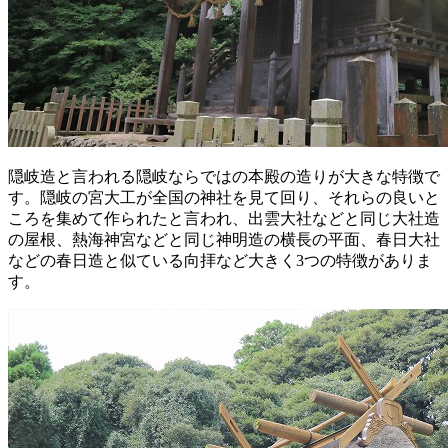
隠岐造と言われる隠岐ならではの本殿の造りが大きな特徴で
す。隠岐の宮大工が全国の神社を見て回り、それらの良いと
ころを集めて作られたと言われ、出雲大社などと同じ大社造
の屋根、熱海神宮などと同じ神明造の横長の平面、春日大社
などの春日造と似ている向拝など大きく3つの特徴がありま
す。