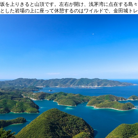
坂を上りきると山頂です。左右が開け、浅茅湾に点在する島々
とした岩場の上に座って休憩するのはワイルドで、金田城トレ