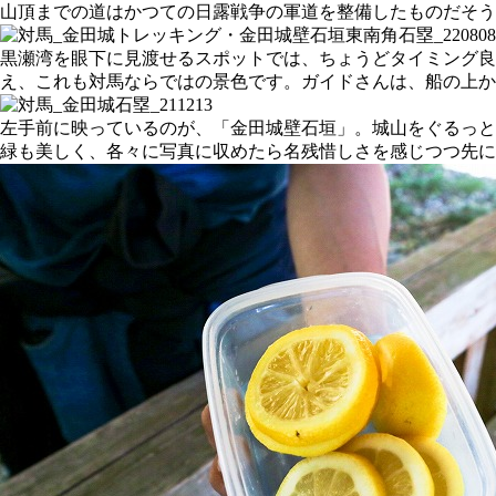
山頂までの道はかつての日露戦争の軍道を整備したものだそう
黒瀬湾を眼下に見渡せるスポットでは、ちょうどタイミング良
え、これも対馬ならではの景色です。ガイドさんは、船の上
左手前に映っているのが、「金田城壁石垣」。城山をぐるっと囲
緑も美しく、各々に写真に収めたら名残惜しさを感じつつ先に