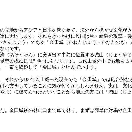
の立地からアジアと日本を繋ぐ要で、海外から様々な文化が入
軍に大敗します。それをきっかけに倭国は唐・新羅の攻撃・襲
だいさんじょう）である「金田城（かねだじょう・かなたのき）
なのです。
湾（あそうわん）に突き出す半島に位置する城山（じょうやま
壁の総延長は5.4kmにもなります。古代山城の中でも最も古
、一帯を総称して「金田城」と呼んでいます。
。それから100年以上経った現在でも「金田城」では砲台跡な
ばれ方をしていることに気が付くかもしれません。実は、文化
やま）に建てられたということから地元の方には「城山（じょ
た。金田城跡の登山口まで車で登り、まずは簡単に対馬や金田