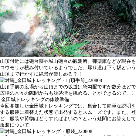
山頂付近には砲台跡や城山砲台の観測所、弾薬庫などが現在も
コウモリが棲み付いているようでした。帰り道は下り坂という
山頂まで行かずに絶景が楽しめる？！
山頂手前の広場から山頂までの坂道は急勾配ですが数分ほどで
広場の木々の隙間からも浅茅湾を眺めることができるので、こ
金田城トレッキングの体験準備
今回参加した金田城トレッキングでは、集合して簡単な説明を
する服装に着替えた状態で出発するとスムーズです。また、
ど、服装や荷物はどうすればよいの？という疑問にお答えし
服装について