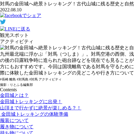
対馬の金田城へ絶景トレッキング！古代山城に残る歴史と自然
2022.08.10
観光スポット
アクティビティ
九州最北端に浮かぶ「対馬（つしま）」。対馬空港の西側、浅
の後の日露戦争時に造られた砲台跡などを現在でも見ることが
方にもおすすめです。今回は国境離島である対馬を守るために
際に体験した金田城トレッキングの見どころや行き方について
#長崎 離島 #対馬島 #対馬 アクティビティ
撮影：りとふる編集部
Contents
金田城とは？
金田城トレッキングに出発！
山頂まで行かずに絶景が楽しめる？！
金田城トレッキングの体験準備
服装について
履き物について
持ち物について