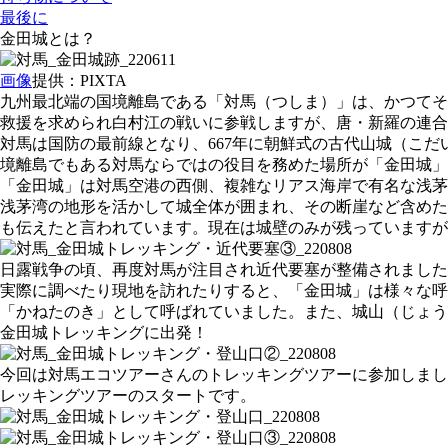
最後に
金田城とは？
画像
提供：PIXTA
九州最北端の国境離島である「対馬（つしま）」は、かつてそ
救援を求められ白村江の戦いに参戦しますが、唐・新羅の連合
対馬は国防の最前線となり、667年に朝鮮式の古代山城（こ
境離島でもある対馬ならではの役目を務めた場所が「金田城」
「金田城」は対馬空港の西側、複雑なリアス海岸で有名な浅茅
浅茅湾の地形を活かして城全体が囲まれ、その断崖など含めた城
も伝えたと言われています。現在は城壁のみが残っていますが
日露戦争の頃、再度対馬が注目され近代要塞が整備されました
実際に調べたり現地を訪れたりすると、「金田城」は様々な呼
「かねたのき」として呼ばれていました。また、城山（じょう
金田城トレッキングに出発！
今回は対馬エコツアーさんのトレッキングツアーに参加しまし
レッキングツアーのスタートです。