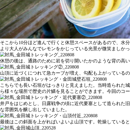
そこから10分ほど進んで行くと休憩スペースがあるので、水
より大人がみんなでレモンをかじっている光景が微笑ましかっ
休憩の後は、通路のために岩を切り開いたかのような背の高い
山頂に近づくにつれて急カーブが増え、勾配も上がっている
こちらでも長い石垣がはっきりと見えました。当時造られた城
ら様々な場所で歴史の片鱗を見ることができます。今回のコ
井戸をはじめとし、日露戦争の頃に近代要塞として造られた旧
な雰囲気を醸し出していました。
最後はこの斜面を上がればいよいよ山頂です。乾燥していると