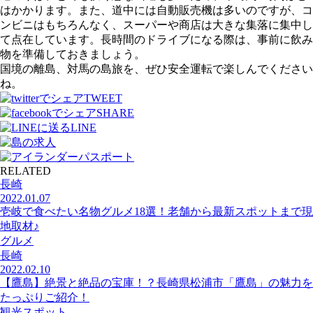
はかかります。また、道中には自動販売機は多いのですが、コ
ンビニはもちろんなく、スーパーや商店は大きな集落に集中し
て点在しています。長時間のドライブになる際は、事前に飲み
物を準備しておきましょう。
国境の離島、対馬の島旅を、ぜひ安全運転で楽しんでください
ね。
TWEET
SHARE
LINE
RELATED
長崎
2022.01.07
壱岐で食べたい名物グルメ18選！老舗から最新スポットまで現
地取材♪
グルメ
長崎
2022.02.10
【鷹島】絶景と絶品の宝庫！？長崎県松浦市「鷹島」の魅力を
たっぷりご紹介！
観光スポット