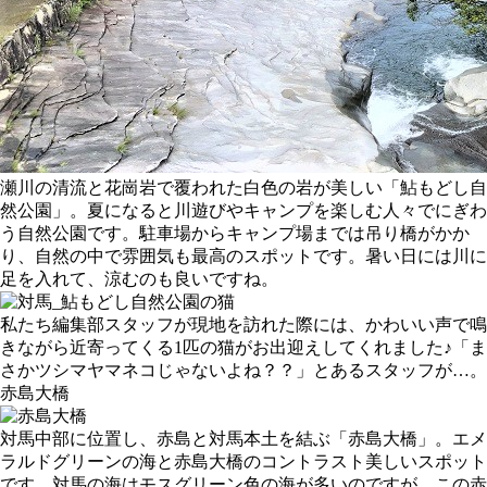
瀬川の清流と花崗岩で覆われた白色の岩が美しい「鮎もどし自
然公園」。夏になると川遊びやキャンプを楽しむ人々でにぎわ
う自然公園です。駐車場からキャンプ場までは吊り橋がかか
り、自然の中で雰囲気も最高のスポットです。暑い日には川に
足を入れて、涼むのも良いですね。
私たち編集部スタッフが現地を訪れた際には、かわいい声で鳴
きながら近寄ってくる1匹の猫がお出迎えしてくれました♪「ま
さかツシマヤマネコじゃないよね？？」とあるスタッフが…。
赤島大橋
対馬中部に位置し、赤島と対馬本土を結ぶ「赤島大橋」。エメ
ラルドグリーンの海と赤島大橋のコントラスト美しいスポット
です。対馬の海はモスグリーン色の海が多いのですが、この赤