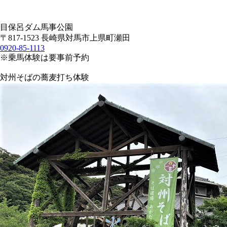
目保呂ダム馬事公園
〒817-1523 長崎県対馬市上県町瀬田
0920-85-1113
※乗馬体験は要事前予約
対州そばの蕎麦打ち体験