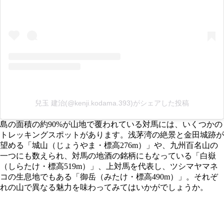
兒玉 建治(@kenji.kodama.393)がシェアした投稿
島の面積の約90%が山地で覆われている対馬には、いくつかの
トレッキングスポットがあります。浅茅湾の絶景と金田城跡が
望める「城山（じょうやま・標高276m）」や、九州百名山の
一つにも数えられ、対馬の地酒の銘柄にもなっている「白嶽
（しらたけ・標高519m）」、上対馬を代表し、ツシマヤマネ
コの生息地でもある「御岳（みたけ・標高490m）」。それぞ
れの山で異なる魅力を味わってみてはいかがでしょうか。