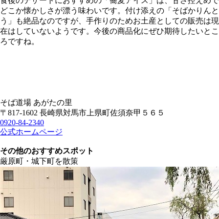
食後のデザートにおすすめの「蕎麦アイス」は、甘さ控えめで
どこか懐かしさが漂う味わいです。付け添えの「そばかりんと
う」も絶品なのですが、手作りのためお土産としての販売は現
在はしていないようです。今後の商品化にぜひ期待したいとこ
ろですね。
そば道場 あがたの里
〒817-1602 長崎県対馬市上県町佐須奈甲５６５
0920-84-2340
公式ホームページ
その他のおすすめスポット
厳原町・城下町を散策