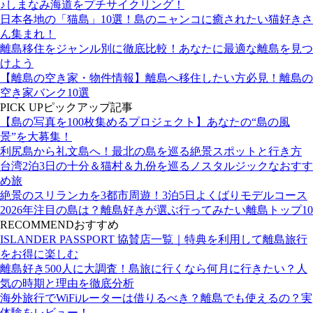
♪しまなみ海道をプチサイクリング！
日本各地の「猫島」10選！島のニャンコに癒されたい猫好きさ
ん集まれ！
離島移住をジャンル別に徹底比較！あなたに最適な離島を見つ
けよう
【離島の空き家・物件情報】離島へ移住したい方必見！離島の
空き家バンク10選
PICK UP
ピックアップ記事
【島の写真を100枚集めるプロジェクト】あなたの“島の風
景”を大募集！
利尻島から礼文島へ！最北の島を巡る絶景スポットと行き方
台湾2泊3日の十分＆猫村＆九份を巡るノスタルジックなおすす
め旅
絶景のスリランカを3都市周遊！3泊5日よくばりモデルコース
2026年注目の島は？離島好きが選ぶ行ってみたい離島トップ10
RECOMMEND
おすすめ
ISLANDER PASSPORT 協賛店一覧｜特典を利用して離島旅行
をお得に楽しむ
離島好き500人に大調査！島旅に行くなら何月に行きたい？人
気の時期と理由を徹底分析
海外旅行でWiFiルーターは借りるべき？離島でも使えるの？実
体験をレビュー！