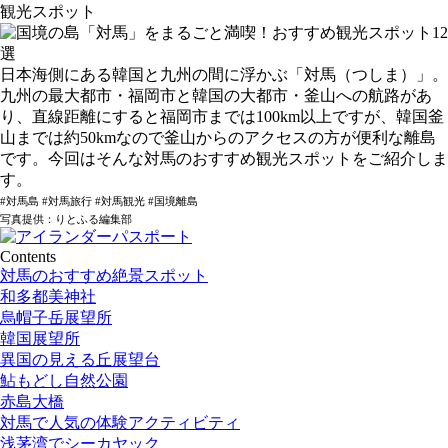
観光スポット
日本海側にある韓国と九州の間に浮かぶ「対馬（つしま）」。
九州の最大都市・福岡市と韓国の大都市・釜山への航路があ
り、直線距離にすると福岡市までは100km以上ですが、韓国釜
山までは約50kmなので釜山からのアクセスの方が便利な離島
です。今回はそんな対馬のおすすめ観光スポットをご紹介しま
す。
#対馬島 #対馬旅行 #対馬観光 #国境離島
写真提供：りとふる編集部
Contents
対馬のおすすめ絶景スポット
和多都美神社
烏帽子岳展望所
韓国展望所
異国の見える丘展望台
鮎もどし自然公園
赤島大橋
対馬で人気の体験アクティビティ
浅茅湾でシーカヤック