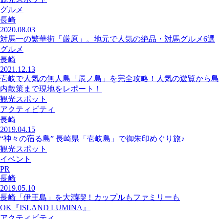
グルメ
長崎
2020.08.03
対馬一の繁華街「厳原」。地元で人気の絶品・対馬グルメ6選
グルメ
長崎
2021.12.13
壱岐で人気の無人島「辰ノ島」を完全攻略！人気の遊覧から島
内散策まで現地をレポート！
観光スポット
アクティビティ
長崎
2019.04.15
“神々の宿る島” 長崎県「壱岐島」で御朱印めぐり旅♪
観光スポット
イベント
PR
長崎
2019.05.10
長崎「伊王島」を大満喫！カップルもファミリーも
OK『ISLAND LUMINA』
アクティビティ