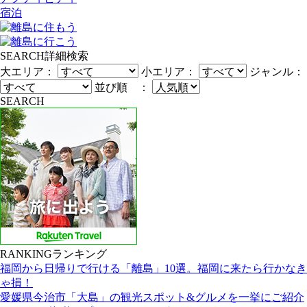
宿泊
SEARCH
詳細検索
大エリア：
小エリア：
ジャンル：
並び順 ：
SEARCH
RANKING
ランキング
福岡から日帰りで行ける「離島」10選。福岡に来たら行かなき
ゃ損！
愛媛県今治市「大島」の観光スポット&グルメを一挙にご紹介