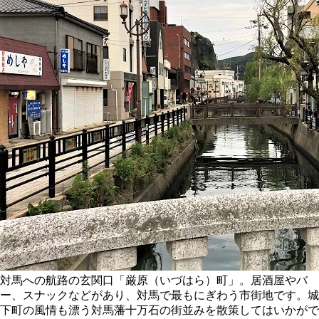
対馬への航路の玄関口「厳原（いづはら）町」。居酒屋やバ
ー、スナックなどがあり、対馬で最もにぎわう市街地です。城
下町の風情も漂う対馬藩十万石の街並みを散策してはいかがで