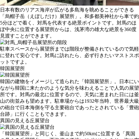
日本有数のリアス海岸が広がる多島海を眺めることができる
「烏帽子岳（えぼしだけ）展望所」。和多都美神社から車で約
5分ほどで着く、対馬を代表する絶景ポイントです。対馬のほ
ぼ中央に位置する展望所からは、浅茅湾の雄大な絶景を360度
見渡すことができます。
駐車スペースから展望所までは階段が整備されているので気軽
に登れて安心です。対馬に訪れたら、必ず行きたいマストスポ
ットですよ。
韓国展望所
韓国の建物をイメージして造られた「韓国展望所」。日本にい
ながら韓国に来たかのような気分を味わえることで人気の展望
所です。対馬の最北に位置するので、天気に恵まれた日には釜
山の街並みも望めます。駐車場からは1932年当時、世界最大級
の砲台で日本海側を守る主要砲台であったとされている「豊砲
台跡」に行くこともできます。
異国の見える丘展望台
「韓国展望所」と同じく、釜山まで約50kmに位置する「異国