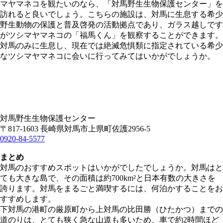
マヤマネコを観たいのなら、「対馬野生生物保護センター」を
訪れると良いでしょう。こちらの施設は、対馬に生息する希少
野生動物の保護と普及啓発の活動拠点であり、ガラス越しです
がツシマヤマネコの「福馬くん」を観察することができます。
対馬のみに生息し、現在では絶滅危惧類に指定されている希少
なツシマヤマネコに会いに行ってみてはいかがでしょうか。
対馬野生生物保護センター
〒817-1603 長崎県対馬市上県町佐護2956-5
0920-84-5577
まとめ
対馬のおすすめスポットはいかがでしたでしょうか。対馬はと
ても大きな島で、その面積は約700km²と日本有数の大きさを
誇ります。対馬をまるごと満喫するには、何泊かすることをお
すすめします。
下対馬の港町の厳原町から上対馬の比田勝（ひたかつ）までの
道のりは、とても狭く急な山道も多いため、車で約2時間ほど