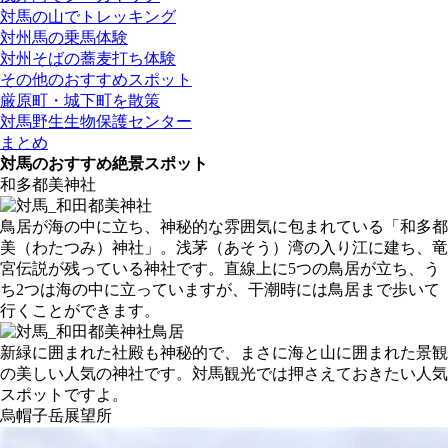
対馬の山でトレッキング
対州馬の乗馬体験
対州そばの蕎麦打ち体験
その他のおすすめスポット
厳原町・城下町を散策
対馬野生生物保護センター
まとめ
対馬のおすすめ絶景スポット
和多都美神社
鳥居が海の中に立ち、神秘的な雰囲気に包まれている「和多都
美（わたつみ）神社」。浅茅（あそう）湾の入り江に建ち、竜
宮伝説が残っている神社です。直線上に5つの鳥居が立ち、う
ち2つは海の中に立っていますが、干潮時には鳥居まで歩いて
行くことができます。
新緑に囲まれた社殿も神秘的で、まさに海と山に囲まれた景観
の美しい人気の神社です。対馬観光では押さえておきたい人気
スポットですよ。
烏帽子岳展望所