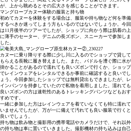
が、上から眺めるとその広大さを感じることができます。
マングローブカヌー体験の服装と持ち物
初めてカヌーを体験をする場合は、服装や持ち物など何を準備
するべきか迷ってしまう方もいるのではないでしょうか。今回
は11月後半のツアーでしたが、ショップに向かう際は肌着の上
に薄手のセーター、デニムの長ズボン、スニーカーで参加しま
した。
カヌーに乗り降りする際に少し川に入るのでショップで貸して
もらえる長靴に履き替えました。また、パドルを漕ぐ際に水が
掛かることがあるので濡れても良いズボンで行くか、ショップ
でレインウェアをレンタルできるか事前に確認すると良いでし
ょう。今回参加したショップでは無料貸出もできましたが、レ
インパンツを持参していたので私物を着用しました。濡れても
良いズボンの方は速乾性のあるトレッキングパンツなどもおす
すめです。
一緒に参加した方はレインウェアを着ていなくても特に濡れて
いませんでしたが、万が一に備えて汚れても良い服装で行くと
良いでしょう。
持ち物は飲み物と撮影用の携帯電話やカメラだけで、それ以外
の持ち物は車に置いていきました。撮影機材の持ち込みは自己