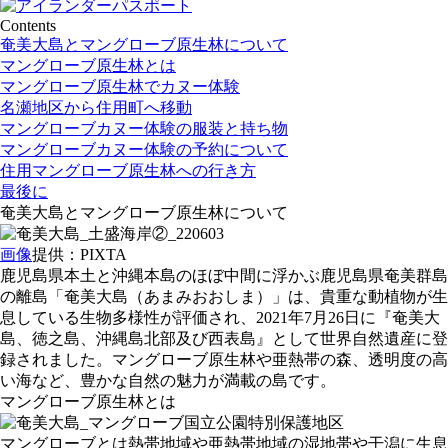
Contents
奄美大島とマングローブ原生林について
マングローブ原生林とは
マングローブ原生林でカヌー体験
名瀬地区から住用町へ移動
マングローブカヌー体験の服装と持ち物
マングローブカヌー体験の予約について
住用マングローブ原生林への行き方
最後に
奄美大島とマングローブ原生林について
画像
提供：PIXTA
鹿児島県本土と沖縄本島のほぼ中間に浮かぶ鹿児島県奄美群島
の離島「奄美大島（あまみおおしま）」は、貴重な動植物が生
息している生物多様性が評価され、2021年7月26日に『奄美大
島、徳之島、沖縄島北部及び西表島』として世界自然遺産に登
録されました。マングローブ原生林や亜熱帯の森、透明度の高
い海など、豊かな自然の魅力が満載の島です。
マングローブ原生林とは
マングローブとは熱帯地域や亜熱帯地域の湿地帯や干潟に生息