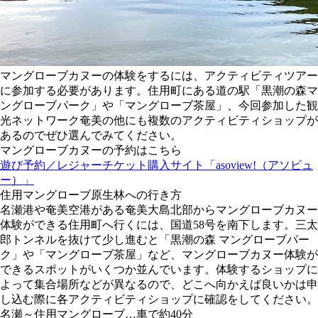
マングローブカヌーの体験をするには、アクティビティツアー
に参加する必要があります。住用町にある道の駅「黒潮の森マ
ングローブパーク」や「マングローブ茶屋」、今回参加した観
光ネットワーク奄美の他にも複数のアクティビティショップが
あるのでぜひ選んでみてください。
マングローブカヌーの予約はこちら
遊び予約／レジャーチケット購入サイト「asoview!（アソビュ
ー）」
住用マングローブ原生林への行き方
名瀬港や奄美空港がある奄美大島北部からマングローブカヌー
体験ができる住用町へ行くには、国道58号を南下します。三太
郎トンネルを抜けて少し進むと「黒潮の森 マングローブパー
ク」や「マングローブ茶屋」など、マングローブカヌー体験が
できるスポットがいくつか並んでいます。体験するショップに
よって集合場所などが異なるので、どこへ向かえば良いかは申
し込む際に各アクティビティショップに確認をしてください。
名瀬～住用マングローブ…車で約40分