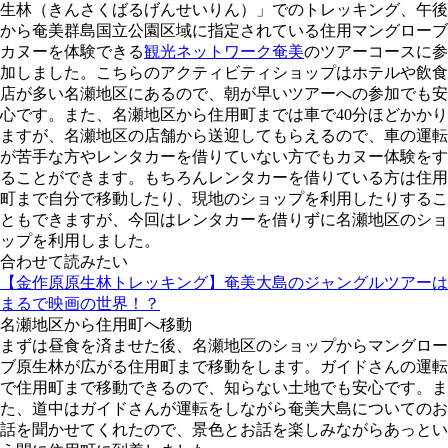
生林（きんさくばるげんせいりん）」でのトレッキング、午後
から奄美群島国立公園区域に指定されている住用マングローブ
カヌーを体験できる
観光ネットワーク奄美
のツアーコースに参
加しました。こちらのアクティビティショップはホテルや飲食
店が多い名瀬地区にあるので、朝が早いツアーへの参加でも安
心です。また、名瀬地区から住用町までは車で40分ほどかかり
ますが、名瀬地区の店舗から送迎してもらえるので、車の運転
が苦手な方やレンタカーを借りていない方でもカヌー体験をす
ることができます。もちろんレンタカーを借りている方は住用
町まで自分で移動したり、現地のショップを利用したりするこ
ともできますが、今回はレンタカーを借りずに名瀬地区のショ
ップを利用しました。
合わせて読みたい
【金作原原生林トレッキング】奄美大島のジャングルツアーは
まるで映画の世界！？
名瀬地区から住用町へ移動
まずは昼食を済ませた後、名瀬地区のショップからマングロー
ブ原生林が広がる住用町まで移動をします。ガイドさんの運転
で住用町まで移動できるので、知らない土地でも安心です。ま
た、道中はガイドさんが運転をしながら奄美大島についてのお
話を聞かせてくれたので、景色とお話を楽しみながらあっとい