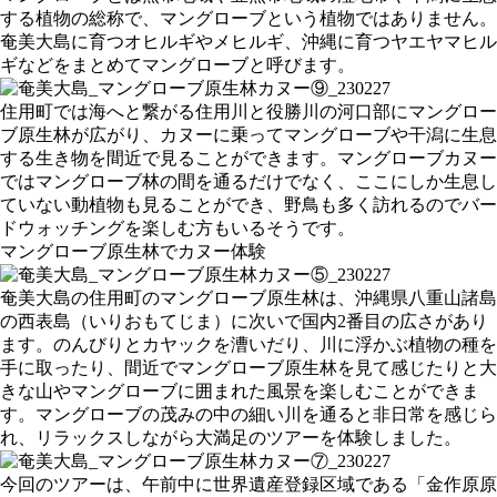
する植物の総称で、マングローブという植物ではありません。
奄美大島に育つオヒルギやメヒルギ、沖縄に育つヤエヤマヒル
ギなどをまとめてマングローブと呼びます。
住用町では海へと繋がる住用川と役勝川の河口部にマングロー
ブ原生林が広がり、カヌーに乗ってマングローブや干潟に生息
する生き物を間近で見ることができます。マングローブカヌー
ではマングローブ林の間を通るだけでなく、ここにしか生息し
ていない動植物も見ることができ、野鳥も多く訪れるのでバー
ドウォッチングを楽しむ方もいるそうです。
マングローブ原生林でカヌー体験
奄美大島の住用町のマングローブ原生林は、沖縄県八重山諸島
の西表島（いりおもてじま）に次いで国内2番目の広さがあり
ます。のんびりとカヤックを漕いだり、川に浮かぶ植物の種を
手に取ったり、間近でマングローブ原生林を見て感じたりと大
きな山やマングローブに囲まれた風景を楽しむことができま
す。マングローブの茂みの中の細い川を通ると非日常を感じら
れ、リラックスしながら大満足のツアーを体験しました。
今回のツアーは、午前中に世界遺産登録区域である「金作原原