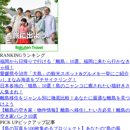
RANKING
ランキング
福岡から日帰りで行ける「離島」10選。福岡に来たら行かなき
ゃ損！
愛媛県今治市「大島」の観光スポット&グルメを一挙にご紹介
♪しまなみ海道をプチサイクリング！
日本各地の「猫島」10選！島のニャンコに癒されたい猫好きさ
ん集まれ！
離島移住をジャンル別に徹底比較！あなたに最適な離島を見つ
けよう
【離島の空き家・物件情報】離島へ移住したい方必見！離島の
空き家バンク10選
PICK UP
ピックアップ記事
【島の写真を100枚集めるプロジェクト】あなたの“島の風