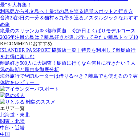
景”を大募集！
利尻島から礼文島へ！最北の島を巡る絶景スポットと行き方
台湾2泊3日の十分＆猫村＆九份を巡るノスタルジックなおすす
め旅
絶景のスリランカを3都市周遊！3泊5日よくばりモデルコース
2026年注目の島は？離島好きが選ぶ行ってみたい離島トップ10
RECOMMEND
おすすめ
ISLANDER PASSPORT 協賛店一覧｜特典を利用して離島旅行
をお得に楽しむ
離島好き500人に大調査！島旅に行くなら何月に行きたい？人
気の時期と理由を徹底分析
海外旅行でWiFiルーターは借りるべき？離島でも使えるの？実
体験をレビュー！
エリア一覧
北海道・東北
関東・北陸
中部・近畿
中国