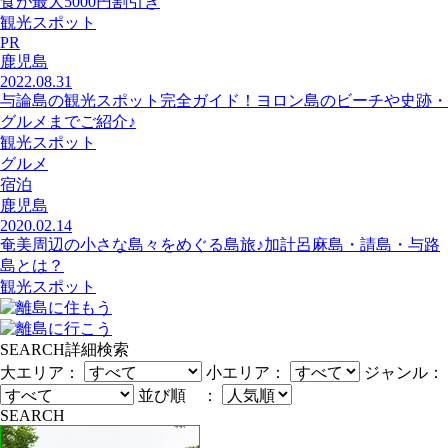
食が最大5000円割引き
観光スポット
PR
鹿児島
2022.08.31
与論島の観光スポット完全ガイド！ヨロン島のビーチや史跡・
グルメまでご紹介♪
観光スポット
グルメ
宿泊
鹿児島
2020.02.14
奄美周辺の小さな島々をめぐる島旅♪加計呂麻島・請島・与路
島とは？
観光スポット
SEARCH
詳細検索
大エリア：
小エリア：
ジャンル：
並び順 ：
SEARCH