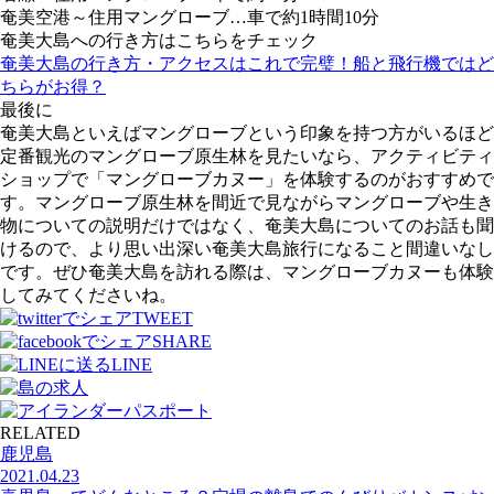
奄美空港～住用マングローブ…車で約1時間10分
奄美大島への行き方はこちらをチェック
奄美大島の行き方・アクセスはこれで完璧！船と飛行機ではど
ちらがお得？
最後に
奄美大島といえばマングローブという印象を持つ方がいるほど
定番観光のマングローブ原生林を見たいなら、アクティビティ
ショップで「マングローブカヌー」を体験するのがおすすめで
す。マングローブ原生林を間近で見ながらマングローブや生き
物についての説明だけではなく、奄美大島についてのお話も聞
けるので、より思い出深い奄美大島旅行になること間違いなし
です。ぜひ奄美大島を訪れる際は、マングローブカヌーも体験
してみてくださいね。
TWEET
SHARE
LINE
RELATED
鹿児島
2021.04.23