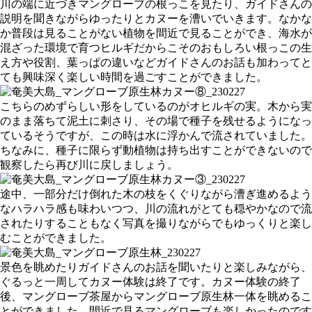
川の端に近づきマングローブの根っこを見たり、ガイドさんの
説明を聞きながらゆったりとカヌーを漕いでいきます。なかな
か普段は見ることがない植物を間近で見ることができ、海水が
混ざった環境で育つヒルギだからこそのおもしろい根っこの生
え方や役割、葉っぱの違いなどガイドさんのお話も加わってと
ても興味深く楽しい時間を過ごすことができました。
こちらのめずらしい形をしているのがオヒルギの実。木から実
のまま落ちて泥土に刺さり、その場で種子を残せるようになっ
ているそうですが、この時は水に浮かんで流されていました。
ちなみに、種子に限らず動植物は持ち出すことができないので
観察したら再び川に戻しましょう。
途中、一部分だけ倒れた木の枝をくぐりながら漕ぎ進めるよう
なハラハラ感も味わいつつ、川の流れがとても穏やかなので流
されたりすることもなく写真を撮りながらでもゆっくりと楽し
むことができました。
景色を眺めたりガイドさんのお話を聞いたりと楽しみながら、
ぐるっと一周してカヌー体験は終了です。カヌー体験の終了
後、マングローブ茶屋からマングローブ原生林一体を眺めるこ
とができました。間近で見るマングローブも楽しかったのです