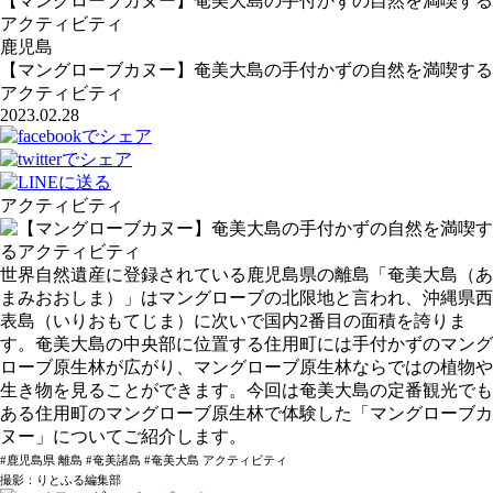
【マングローブカヌー】奄美大島の手付かずの自然を満喫する
アクティビティ
鹿児島
【マングローブカヌー】奄美大島の手付かずの自然を満喫する
アクティビティ
2023.02.28
アクティビティ
世界自然遺産に登録されている鹿児島県の離島「奄美大島（あ
まみおおしま）」はマングローブの北限地と言われ、沖縄県西
表島（いりおもてじま）に次いで国内2番目の面積を誇りま
す。奄美大島の中央部に位置する住用町には手付かずのマング
ローブ原生林が広がり、マングローブ原生林ならではの植物や
生き物を見ることができます。今回は奄美大島の定番観光でも
ある住用町のマングローブ原生林で体験した「マングローブカ
ヌー」についてご紹介します。
#鹿児島県 離島 #奄美諸島 #奄美大島 アクティビティ
撮影：りとふる編集部