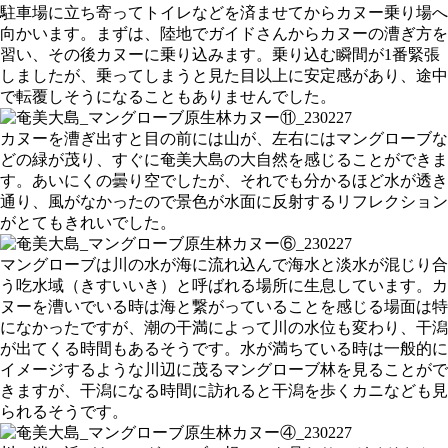
駐車場に立ち寄ってトイレなどを済ませてからカヌー乗り場へ
向かいます。まずは、陸地でガイドさんからカヌーの漕ぎ方を
習い、その後カヌーに乗り込みます。乗り込む瞬間が1番緊張
しましたが、乗ってしまうと見た目以上に安定感があり、途中
で転覆しそうになることもありませんでした。
カヌーを漕ぎ出すと目の前には山が、左右にはマングローブな
どの緑が茂り、すぐに奄美大島の大自然を感じることができま
す。あいにくの曇り空でしたが、それでも分かるほど水が透き
通り、風がなかったので景色が水面に反射するリフレクション
がとてもきれいでした。
マングローブは川の水が海に流れ込んで海水と淡水が混じり合
う吃水域（きすいいき）と呼ばれる場所に生息しています。カ
ヌーを漕いでいる時は海と繋がっていることを感じる場面は特
になかったですが、潮の干満によって川の水位も変わり、干潟
が出てくる時間もあるそうです。水が満ちている時は一般的に
イメージするような川辺に茂るマングローブ林を見ることがで
きますが、干潟になる時間に訪れると干潟を歩くカニなども見
られるそうです。