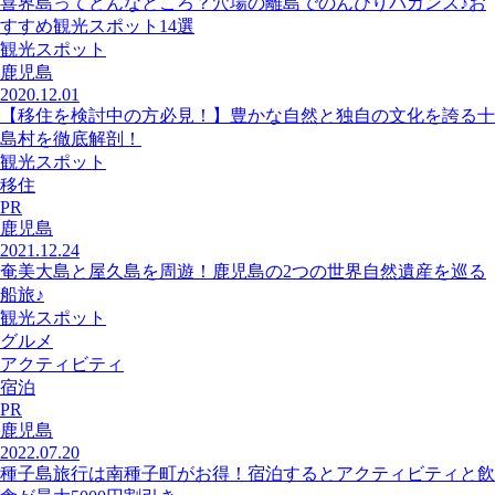
喜界島ってどんなところ？穴場の離島でのんびりバカンス♪お
すすめ観光スポット14選
観光スポット
鹿児島
2020.12.01
【移住を検討中の方必見！】豊かな自然と独自の文化を誇る十
島村を徹底解剖！
観光スポット
移住
PR
鹿児島
2021.12.24
奄美大島と屋久島を周遊！鹿児島の2つの世界自然遺産を巡る
船旅♪
観光スポット
グルメ
アクティビティ
宿泊
PR
鹿児島
2022.07.20
種子島旅行は南種子町がお得！宿泊するとアクティビティと飲