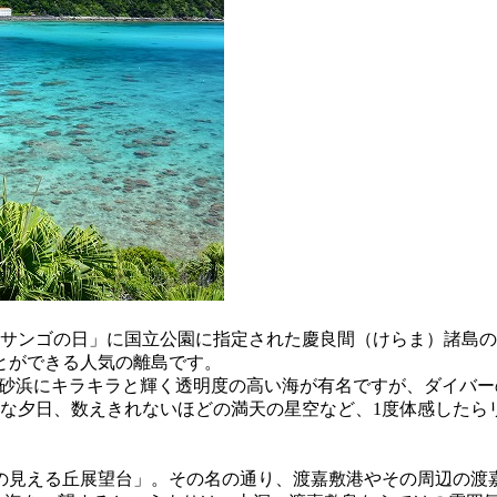
5日「サンゴの日」に国立公園に指定された慶良間（けらま）諸
とができる人気の離島です。
い砂浜にキラキラと輝く透明度の高い海が有名ですが、ダイバ
な夕日、数えきれないほどの満天の星空など、1度体感したら
の見える丘展望台」。その名の通り、渡嘉敷港やその周辺の渡