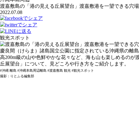
渡嘉敷島の「港の見える丘展望台」渡嘉敷港を一望できる穴場
2022.07.08
観光スポット
慶良間（けらま）諸島国立公園に指定されている沖縄県の離島
高200m級の山や色鮮やかな花々など、海も山も楽しめるの
丘展望台」について、見どころや行き方をご紹介します。
#沖縄 離島 #沖縄本島周辺離島 #渡嘉敷島 観光 #観光スポット
撮影：りとふる編集部