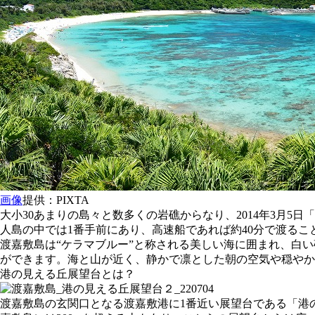
画像
提供：PIXTA
大小30あまりの島々と数多くの岩礁からなり、2014年3月
人島の中では1番手前にあり、高速船であれば約40分で渡るこ
渡嘉敷島は“ケラマブルー”と称される美しい海に囲まれ、白
ができます。海と山が近く、静かで凛とした朝の空気や穏やか
港の見える丘展望台とは？
渡嘉敷島の玄関口となる渡嘉敷港に1番近い展望台である「港