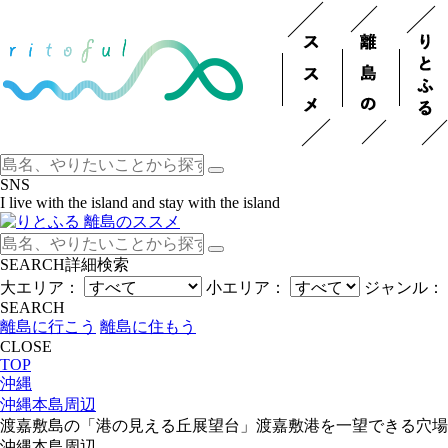
SNS
I live with the island and stay with the island
SEARCH
詳細検索
大エリア：
小エリア：
ジャンル：
SEARCH
離島に行こう
離島に住もう
CLOSE
TOP
沖縄
沖縄本島周辺
渡嘉敷島の「港の見える丘展望台」渡嘉敷港を一望できる穴場
沖縄本島周辺