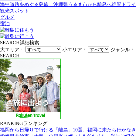
海中道路をめぐる島旅！沖縄県うるま市から離島へ絶景ドライ
観光スポット
グルメ
宿泊
SEARCH
詳細検索
大エリア：
小エリア：
ジャンル：
SEARCH
RANKING
ランキング
福岡から日帰りで行ける「離島」10選。福岡に来たら行かな