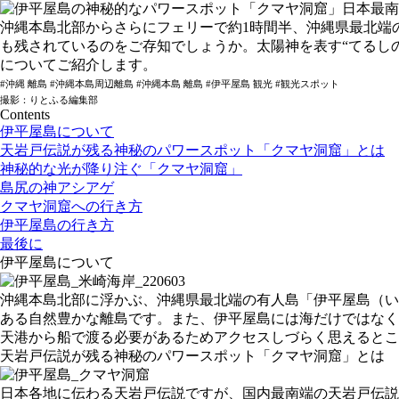
沖縄本島北部からさらにフェリーで約1時間半、沖縄県最北端
も残されているのをご存知でしょうか。太陽神を表す“てるし
についてご紹介します。
#沖縄 離島 #沖縄本島周辺離島 #沖縄本島 離島 #伊平屋島 観光 #観光スポット
撮影：りとふる編集部
Contents
伊平屋島について
天岩戸伝説が残る神秘のパワースポット「クマヤ洞窟」とは
神秘的な光が降り注ぐ「クマヤ洞窟」
島尻の神アシアゲ
クマヤ洞窟への行き方
伊平屋島の行き方
最後に
伊平屋島について
沖縄本島北部に浮かぶ、沖縄県最北端の有人島「伊平屋島（い
ある自然豊かな離島です。また、伊平屋島には海だけではなく
天港から船で渡る必要があるためアクセスしづらく思えるとこ
天岩戸伝説が残る神秘のパワースポット「クマヤ洞窟」とは
日本各地に伝わる天岩戸伝説ですが、国内最南端の天岩戸伝説