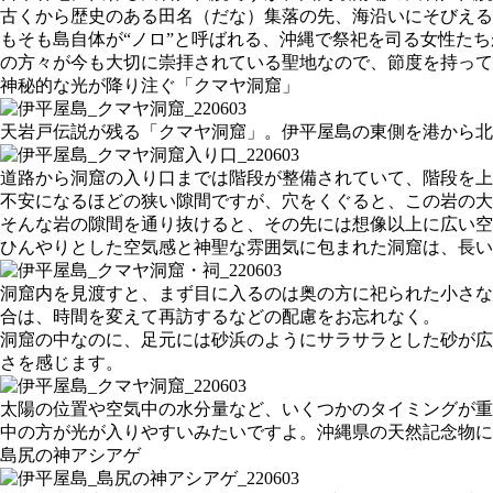
古くから歴史のある田名（だな）集落の先、海沿いにそびえる
もそも島自体が“ノロ”と呼ばれる、沖縄で祭祀を司る女性た
の方々が今も大切に崇拝されている聖地なので、節度を持って
神秘的な光が降り注ぐ「クマヤ洞窟」
天岩戸伝説が残る「クマヤ洞窟」。伊平屋島の東側を港から北
道路から洞窟の入り口までは階段が整備されていて、階段を上
不安になるほどの狭い隙間ですが、穴をくぐると、この岩の大
そんな岩の隙間を通り抜けると、その先には想像以上に広い空間
ひんやりとした空気感と神聖な雰囲気に包まれた洞窟は、長い
洞窟内を見渡すと、まず目に入るのは奥の方に祀られた小さな
合は、時間を変えて再訪するなどの配慮をお忘れなく。
洞窟の中なのに、足元には砂浜のようにサラサラとした砂が広
さを感じます。
太陽の位置や空気中の水分量など、いくつかのタイミングが重
中の方が光が入りやすいみたいですよ。沖縄県の天然記念物に
島尻の神アシアゲ