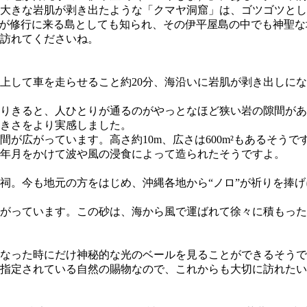
大きな岩肌が剥き出たような「クマヤ洞窟」は、ゴツゴツとし
ちが修行に来る島としても知られ、その伊平屋島の中でも神聖な
訪れてくださいね。
上して車を走らせること約20分、海沿いに岩肌が剥き出しに
りきると、人ひとりが通るのがやっとなほど狭い岩の隙間があ
きさをより実感しました。
が広がっています。高さ約10m、広さは600m²もあるそう
年月をかけて波や風の浸食によって造られたそうですよ。
祠。今も地元の方をはじめ、沖縄各地から“ノロ”が祈りを捧
がっています。この砂は、海から風で運ばれて徐々に積もった
なった時にだけ神秘的な光のベールを見ることができるそうで
指定されている自然の賜物なので、これからも大切に訪れたい