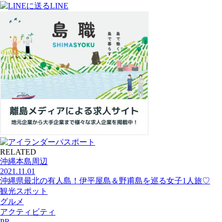
LINE
RELATED
沖縄本島周辺
2021.11.01
沖縄県最北の有人島！伊平屋島＆野甫島を巡る女子1人旅♡
観光スポット
グルメ
アクティビティ
PR