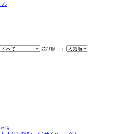
ブ♪
並び順 ：
きゃ損！