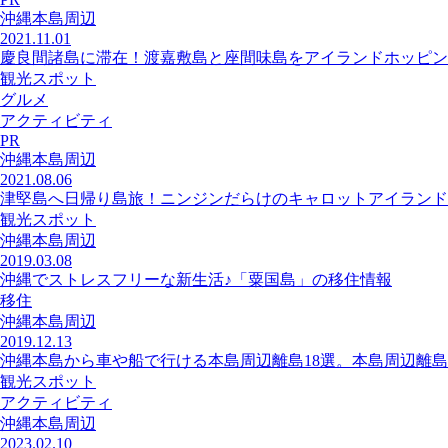
沖縄本島周辺
2021.11.01
慶良間諸島に滞在！渡嘉敷島と座間味島をアイランドホッピン
観光スポット
グルメ
アクティビティ
PR
沖縄本島周辺
2021.08.06
津堅島へ日帰り島旅！ニンジンだらけのキャロットアイランド
観光スポット
沖縄本島周辺
2019.03.08
沖縄でストレスフリーな新生活♪「粟国島」の移住情報
移住
沖縄本島周辺
2019.12.13
沖縄本島から車や船で行ける本島周辺離島18選。本島周辺離島
観光スポット
アクティビティ
沖縄本島周辺
2023.02.10