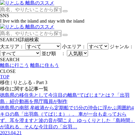
SNS
I live with the island and stay with the island
SEARCH
詳細検索
大エリア：
小エリア：
ジャンル：
並び順 ：
SEARCH
離島に行こう
離島に住もう
CLOSE
TOP
移住 | りとふる - Part 3
移住
に関する記事一覧
徳島県の移住先として今注目の離島“てばじま”とは？「出羽
島」紹介動画を県庁職員が制作
徳島県の南部 牟岐港から定期船で15分の沖合に浮かぶ周囲約4
キロの島「出羽島（てばじま）」。 車が一台も走っておら
ず、耳を澄ますと波の音が聞こえ、ゆっくりとした「島時間」
が流れる、そんな今注目の「出羽…
2023.04.21