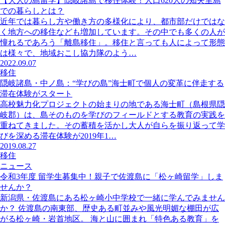
【大人の島留学】隠岐諸島で移住体験！人口620人の知夫里島
での暮らしとは？
近年では暮らし方や働き方の多様化により、都市部だけではな
く地方への移住なども増加しています。その中でも多くの人が
憧れるであろう「離島移住」。移住と言っても人によって形態
は様々で、地域おこし協力隊のよう…
2022.09.07
移住
隠岐諸島・中ノ島：“学びの島”海士町で個人の変革に伴走する
滞在体験がスタート
高校魅力化プロジェクトの始まりの地である海士町（島根県隠
岐郡）は、島そのものを学びのフィールドとする教育の実践を
重ねてきました。その蓄積を活かし大人が自らを振り返って学
びを深める滞在体験が2019年1…
2019.08.27
移住
ニュース
令和3年度 留学生募集中！親子で佐渡島に「松ヶ崎留学」しま
せんか？
新潟県・佐渡島にある松ヶ崎小中学校で一緒に学んでみません
か？ 佐渡島の南東部、歴史ある町並みや風光明媚な棚田が広
がる松ヶ崎・岩首地区。 海と山に囲まれ「特色ある教育」を