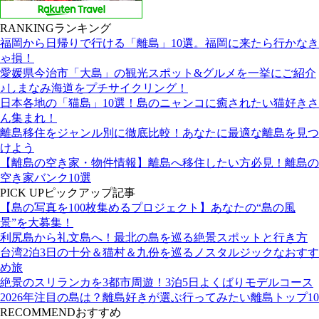
RANKING
ランキング
福岡から日帰りで行ける「離島」10選。福岡に来たら行かなき
ゃ損！
愛媛県今治市「大島」の観光スポット&グルメを一挙にご紹介
♪しまなみ海道をプチサイクリング！
日本各地の「猫島」10選！島のニャンコに癒されたい猫好きさ
ん集まれ！
離島移住をジャンル別に徹底比較！あなたに最適な離島を見つ
けよう
【離島の空き家・物件情報】離島へ移住したい方必見！離島の
空き家バンク10選
PICK UP
ピックアップ記事
【島の写真を100枚集めるプロジェクト】あなたの“島の風
景”を大募集！
利尻島から礼文島へ！最北の島を巡る絶景スポットと行き方
台湾2泊3日の十分＆猫村＆九份を巡るノスタルジックなおすす
め旅
絶景のスリランカを3都市周遊！3泊5日よくばりモデルコース
2026年注目の島は？離島好きが選ぶ行ってみたい離島トップ10
RECOMMEND
おすすめ