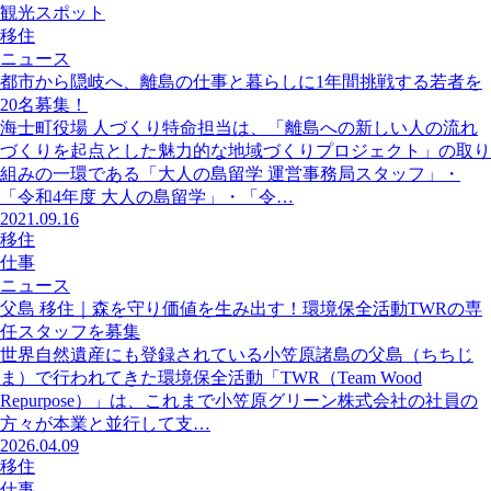
観光スポット
移住
ニュース
都市から隠岐へ、離島の仕事と暮らしに1年間挑戦する若者を
20名募集！
海士町役場 人づくり特命担当は、「離島への新しい人の流れ
づくりを起点とした魅力的な地域づくりプロジェクト」の取り
組みの一環である「大人の島留学 運営事務局スタッフ」・
「令和4年度 大人の島留学」・「令…
2021.09.16
移住
仕事
ニュース
父島 移住｜森を守り価値を生み出す！環境保全活動TWRの専
任スタッフを募集
世界自然遺産にも登録されている小笠原諸島の父島（ちちじ
ま）で行われてきた環境保全活動「TWR（Team Wood
Repurpose）」は、これまで小笠原グリーン株式会社の社員の
方々が本業と並行して支…
2026.04.09
移住
仕事