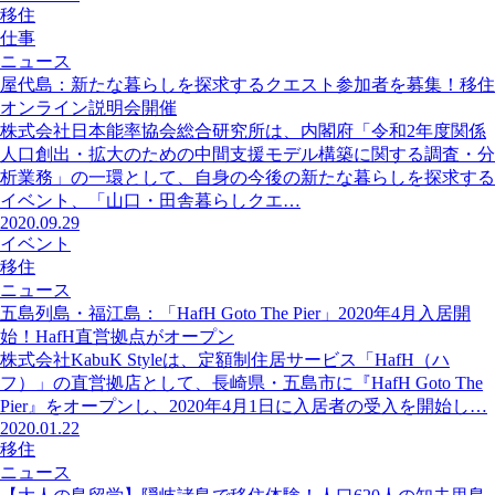
移住
仕事
ニュース
屋代島：新たな暮らしを探求するクエスト参加者を募集！移住
オンライン説明会開催
株式会社日本能率協会総合研究所は、内閣府「令和2年度関係
人口創出・拡大のための中間支援モデル構築に関する調査・分
析業務」の一環として、自身の今後の新たな暮らしを探求する
イベント、「山口・田舎暮らしクエ…
2020.09.29
イベント
移住
ニュース
五島列島・福江島：「HafH Goto The Pier」2020年4月入居開
始！HafH直営拠点がオープン
株式会社KabuK Styleは、定額制住居サービス「HafH（ハ
フ）」の直営拠店として、長崎県・五島市に『HafH Goto The
Pier』をオープンし、2020年4⽉1⽇に入居者の受入を開始し…
2020.01.22
移住
ニュース