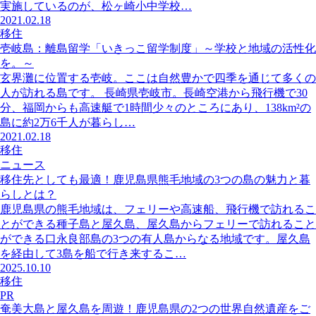
実施しているのが、松ヶ崎小中学校…
2021.02.18
移住
壱岐島：離島留学「いきっこ留学制度」～学校と地域の活性化
を。～
玄界灘に位置する壱岐。ここは自然豊かで四季を通じて多くの
人が訪れる島です。 長崎県壱岐市。長崎空港から飛行機で30
分、福岡からも高速艇で1時間少々のところにあり、138km²の
島に約2万6千人が暮らし…
2021.02.18
移住
ニュース
移住先としても最適！鹿児島県熊毛地域の3つの島の魅力と暮
らしとは？
鹿児島県の熊毛地域は、フェリーや高速船、飛行機で訪れるこ
とができる種子島と屋久島、屋久島からフェリーで訪れること
ができる口永良部島の3つの有人島からなる地域です。屋久島
を経由して3島を船で行き来するこ…
2025.10.10
移住
PR
奄美大島と屋久島を周遊！鹿児島県の2つの世界自然遺産をご