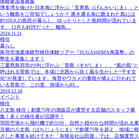
体験参加者募集
博多湾を抜けた日本海に浮かぶ「玄界島（げんかいじま）」と
いう離島をご存知でしょうか？ 透き通る海に囲まれた島には
約350人の島民が暮らし、ゆったりとした島時間が流れていま
す。 12月も好評だった、離島…
2024.11.11
移住
暮らし
鳥羽市漁業体験型移住体験ツアー『SUGASHIMA海藻塾』の
塾生を募集します！
三重県鳥羽市の沖に浮かぶ「菅島（すがしま）」。“風の島”と
呼ばれる菅島では、冬場に北西から吹く風を生かした“干す文
化”が発達しています。海苔やワカメの養殖が盛んに行われて
いる菅島で、この度、漁場から刈…
2019.12.18
イベント
移住
八丈島 移住｜創業75年の酒販店が運営する店舗のスタッフ募
集！多くの移住者が活躍中！
羽田空港から飛行機で約55分、自然と穏やかな時間が流れる東
京都の八丈島（はちじょうじま）で創業75年を超え、地域に根
ざした事業を続けてきた「有限会社山田屋」では、店舗運営ス