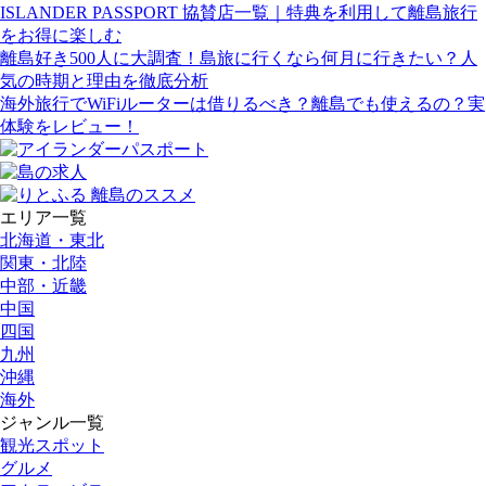
ISLANDER PASSPORT 協賛店一覧｜特典を利用して離島旅行
をお得に楽しむ
離島好き500人に大調査！島旅に行くなら何月に行きたい？人
気の時期と理由を徹底分析
海外旅行でWiFiルーターは借りるべき？離島でも使えるの？実
体験をレビュー！
エリア一覧
北海道・東北
関東・北陸
中部・近畿
中国
四国
九州
沖縄
海外
ジャンル一覧
観光スポット
グルメ