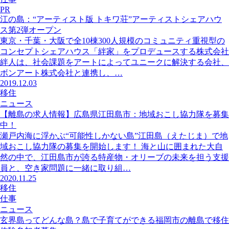
PR
江の島：“アーティスト版 トキワ荘”アーティストシェアハウ
ス第2弾オープン
東京・千葉・大阪で全10棟300人規模のコミュニティ重視型の
コンセプトシェアハウス「絆家」をプロデュースする株式会社
絆人は、社会課題をアートによってユニークに解決する会社、
ボンアート株式会社と連携し、…
2019.12.03
移住
ニュース
【離島の求人情報】広島県江田島市：地域おこし協力隊を募集
中！
瀬戸内海に浮かぶ“可能性しかない島”江田島（えたじま）で地
域おこし協力隊の募集を開始します！ 海と山に囲まれた大自
然の中で、江田島市が誇る特産物・オリーブの未来を担う支援
員と、空き家問題に一緒に取り組…
2020.11.25
移住
仕事
ニュース
玄界島ってどんな島？島で子育てができる福岡市の離島で移住