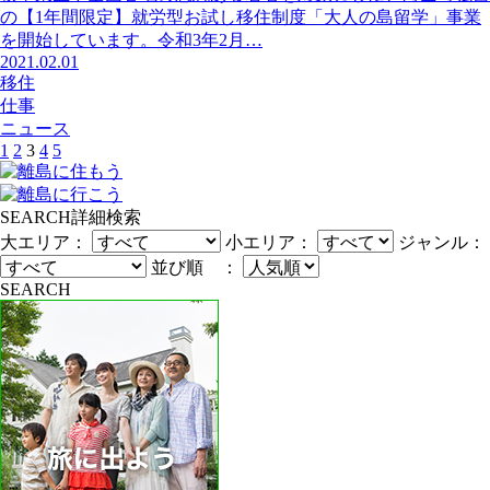
の【1年間限定】就労型お試し移住制度「大人の島留学」事業
を開始しています。令和3年2月…
2021.02.01
移住
仕事
ニュース
1
2
3
4
5
SEARCH
詳細検索
大エリア：
小エリア：
ジャンル：
並び順 ：
SEARCH