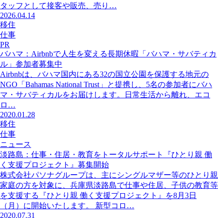
タッフとして接客や販売、売り…
2026.04.14
移住
仕事
PR
バハマ：Airbnbで人生を変える長期休暇「バハマ・サバティカ
ル」参加者募集中
Airbnbは、バハマ国内にある32の国立公園を保護する地元の
NGO「Bahamas National Trust」と提携し、5名の参加者にバハ
マ・サバティカルをお届けします。日常生活から離れ、エコ
ロ…
2020.01.28
移住
仕事
ニュース
淡路島：仕事・住居・教育をトータルサポート『ひとり親 働
く支援プロジェクト』募集開始
株式会社パソナグループは、主にシングルマザー等のひとり親
家庭の方を対象に、兵庫県淡路島で仕事や住居、子供の教育等
を支援する『ひとり親 働く支援プロジェクト』を8月3日
（月）に開始いたします。 新型コロ…
2020.07.31