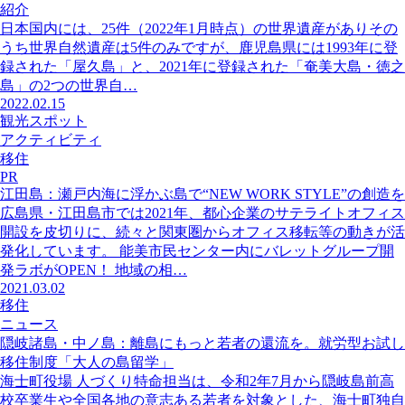
紹介
日本国内には、25件（2022年1月時点）の世界遺産がありその
うち世界自然遺産は5件のみですが、鹿児島県には1993年に登
録された「屋久島」と、2021年に登録された「奄美大島・徳之
島」の2つの世界自…
2022.02.15
観光スポット
アクティビティ
移住
PR
江田島：瀬戸内海に浮かぶ島で“NEW WORK STYLE”の創造を
広島県・江田島市では2021年、都心企業のサテライトオフィス
開設を皮切りに、続々と関東圏からオフィス移転等の動きが活
発化しています。 能美市民センター内にバレットグループ開
発ラボがOPEN！ 地域の相…
2021.03.02
移住
ニュース
隠岐諸島・中ノ島：離島にもっと若者の還流を。就労型お試し
移住制度「大人の島留学」
海士町役場 人づくり特命担当は、令和2年7月から隠岐島前高
校卒業生や全国各地の意志ある若者を対象とした、海士町独自