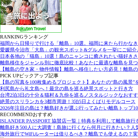
RANKING
ランキング
福岡から日帰りで行ける「離島」10選。福岡に来たら行かな
愛媛県今治市「大島」の観光スポット&グルメを一挙にご紹介
日本各地の「猫島」10選！島のニャンコに癒されたい猫好き
離島移住をジャンル別に徹底比較！あなたに最適な離島を見つ
【離島の空き家・物件情報】離島へ移住したい方必見！離島の
PICK UP
ピックアップ記事
【島の写真を100枚集めるプロジェクト】あなたの“島の風景”
利尻島から礼文島へ！最北の島を巡る絶景スポットと行き方
台湾2泊3日の十分＆猫村＆九份を巡るノスタルジックなおす
絶景のスリランカを3都市周遊！3泊5日よくばりモデルコース
2026年注目の島は？離島好きが選ぶ行ってみたい離島トップ10
RECOMMEND
おすすめ
ISLANDER PASSPORT 協賛店一覧｜特典を利用して離島旅
離島好き500人に大調査！島旅に行くなら何月に行きたい？人
海外旅行でWiFiルーターは借りるべき？離島でも使えるの？