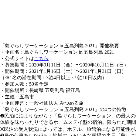
「島ぐらしワーケーション in 五島列島 2021」開催概要
・企画名：島ぐらしワーケーション in 五島列島 2021
・公式サイトは
こちら
・募集期間：2020年9月11日（金）〜2020年10月11日（日）
・開催期間：2021年1月16日（土）〜2021年1月31日（日）
（※1名の滞在期間：3泊4日以上～9泊10日以内）
・参加人数：50名予定
・開催場所：長崎県 五島列島 福江島
・主催：五島市
・企画運営：一般社団法人 みつめる旅
「島ぐらしワーケーション in 五島列島 2021」の4つの特徴
❶
民泊に泊まりながら
：「島ぐらしワーケーション」の最大の
体験を味わったりできるホームステイ型の宿泊。限られた期間
※民泊の受入状況によっては、ホテル、旅館泊になる可能性が
❷
島の仕事をしながら
：地域のいろいろな職場で半日「島しご