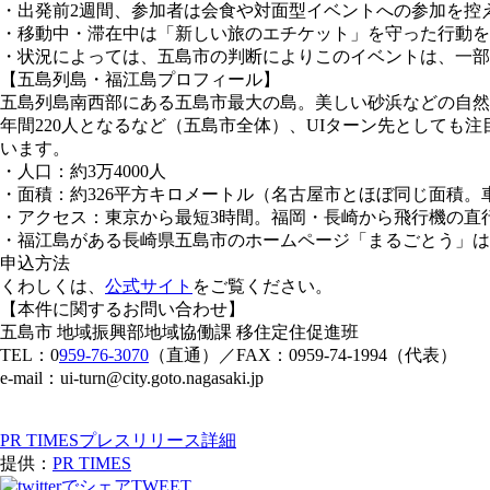
・出発前2週間、参加者は会食や対面型イベントへの参加を控
・移動中・滞在中は「新しい旅のエチケット」を守った行動を
・状況によっては、五島市の判断によりこのイベントは、一部
【五島列島・福江島プロフィール】
五島列島南西部にある五島市最大の島。美しい砂浜などの自然景
年間220人となるなど（五島市全体）、UIターン先としても
います。
・人口：約3万4000人
・面積：約326平方キロメートル（名古屋市とほぼ同じ面積。
・アクセス：東京から最短3時間。福岡・長崎から飛行機の直
・福江島がある長崎県五島市のホームページ「まるごとう」は
申込方法
くわしくは、
公式サイト
をご覧ください。
【本件に関するお問い合わせ】
五島市 地域振興部地域協働課 移住定住促進班
TEL：0
959-76-3070
（直通）／FAX：0959-74-1994（代表）
e-mail：ui-turn@city.goto.nagasaki.jp
PR TIMESプレスリリース詳細
提供：
PR TIMES
TWEET