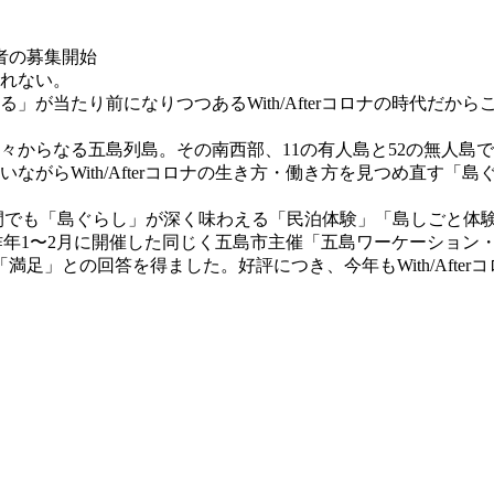
れない。
」が当たり前になりつつあるWith/Afterコロナの時代だ
の島々からなる五島列島。その南西部、11の有人島と52の無人
ith/Afterコロナの生き方・働き方を見つめ直す「島ぐらしワー
在期間でも「島ぐらし」が深く味わえる「民泊体験」「島しごと
昨年1〜2月に開催した同じく五島市主催「五島ワーケーション・チャレ
満足」との回答を得ました。好評につき、今年もWith/Aft