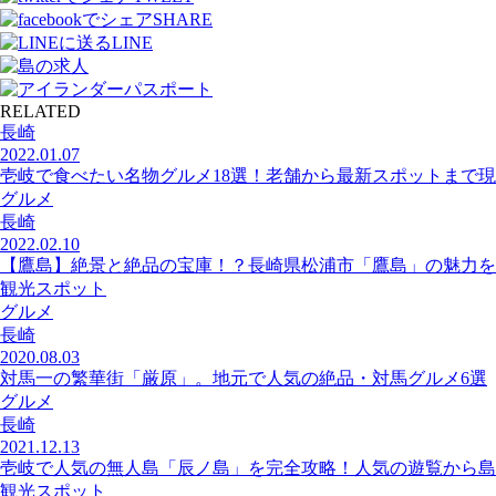
SHARE
LINE
RELATED
長崎
2022.01.07
壱岐で食べたい名物グルメ18選！老舗から最新スポットまで現
グルメ
長崎
2022.02.10
【鷹島】絶景と絶品の宝庫！？長崎県松浦市「鷹島」の魅力を
観光スポット
グルメ
長崎
2020.08.03
対馬一の繁華街「厳原」。地元で人気の絶品・対馬グルメ6選
グルメ
長崎
2021.12.13
壱岐で人気の無人島「辰ノ島」を完全攻略！人気の遊覧から島
観光スポット