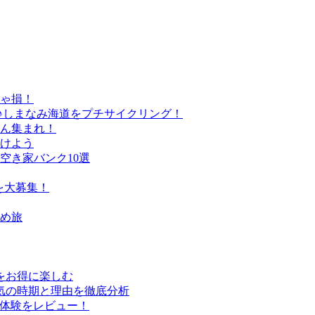
きゃ損！
♪しまなみ海道をプチサイクリング！
さん集まれ！
けよう
空き家バンク10選
を大募集！
すめ旅
行をお得に楽しむ
気の時期と理由を徹底分析
実体験をレビュー！