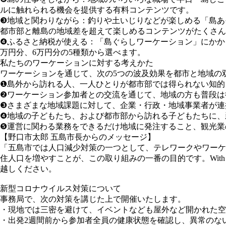
ルに触れられる機会を提供する有料コンテンツです。
❸
地域と関わりながら
：釣りや土いじりなどが楽しめる「島あ
都市部と離島の地域差を超えて楽しめるコンテンツがたくさん
❹
ふるさと納税が使える
：「島ぐらしワーケーション」にかかる
万円分、6万円分の5種類から選べます。
私たちのワーケーションに対する考えかた
ワーケーションを通じて、次の5つの波及効果を都市と地域の
❶島外から訪れる人、一人ひとりが都市部では得られない知的
❷ワーケーション参加者との交流を通じて、地域の方も普段は
❸さまざまな地域課題に対して、企業・行政・地域事業者が連
❹地域の子どもたち、および都市部から訪れる子どもたちに、
❺運営に関わる業務をできるだけ地域に発注すること、観光業
【野口市太郎 五島市長からのメッセージ】
「五島市では人口減少対策の一つとして、テレワークやワーケ
住人口を増やすことが、この取り組みの一番の目的です。Wi
越しください。
新型コロナウイルス対策について
事務局で、次の対策を講じた上で開催いたします。
・現地では三密を避けて、イベントなども屋外など開かれた空
・出発2週間前から参加者全員の健康状態を確認し、異常のな