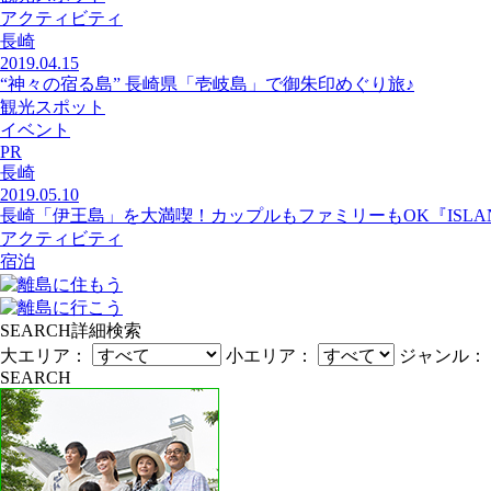
アクティビティ
長崎
2019.04.15
“神々の宿る島” 長崎県「壱岐島」で御朱印めぐり旅♪
観光スポット
イベント
PR
長崎
2019.05.10
長崎「伊王島」を大満喫！カップルもファミリーもOK『ISLAND
アクティビティ
宿泊
SEARCH
詳細検索
大エリア：
小エリア：
ジャンル：
SEARCH