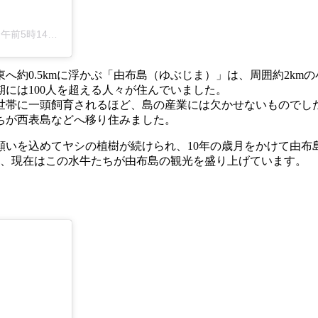
5時14分PST
へ約0.5kmに浮かぶ「由布島（ゆぶじま）」は、周囲約2km
には100人を超える人々が住んでいました。
帯に一頭飼育されるほど、島の産業には欠かせないものでした。
ちが西表島などへ移り住みました。
願いを込めてヤシの植樹が続けられ、10年の歳月をかけて由布
り、現在はこの水牛たちが由布島の観光を盛り上げています。