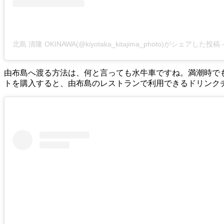
北島 清隆 OKINAWA(@kiyotaka_kitajima_photo)がシェアした投稿
由布島へ渡る方法は、何と言っても水牛車ですね。満潮時で
トを購入すると、由布島のレストランで利用できるドリンク