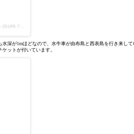
–
2019年 7月月29日午前7時19分PDT
も水深が1mほどなので、水牛車が由布島と西表島を行き来して
チケットが付いています。