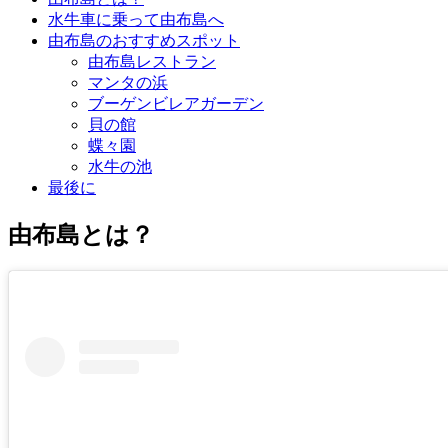
水牛車に乗って由布島へ
由布島のおすすめスポット
由布島レストラン
マンタの浜
ブーゲンビレアガーデン
貝の館
蝶々園
水牛の池
最後に
由布島とは？