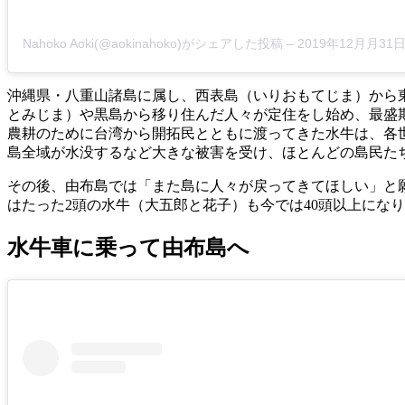
Nahoko Aoki(@aokinahoko)がシェアした投稿
–
2019年12月月31日午前
沖縄県・八重山諸島に属し、西表島（いりおもてじま）から東
とみじま）や黒島から移り住んだ人々が定住をし始め、最盛期
農耕のために台湾から開拓民とともに渡ってきた水牛は、各世
島全域が水没するなど大きな被害を受け、ほとんどの島民た
その後、由布島では「また島に人々が戻ってきてほしい」と
はたった2頭の水牛（大五郎と花子）も今では40頭以上にな
水牛車に乗って由布島へ