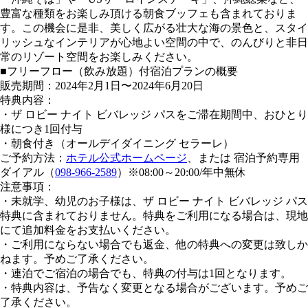
豊富な種類をお楽しみ頂ける朝食ブッフェも含まれておりま
す。この機会に是非、美しく広がる壮大な海の景色と、スタイ
リッシュなインテリアが心地よい空間の中で、のんびりと非日
常のリゾート空間をお楽しみください。
■フリーフロー（飲み放題）付宿泊プランの概要
販売期間：2024年2月1日〜2024年6月20日
特典内容：
・ザ ロビー ナイト ビバレッジ パスをご滞在期間中、おひとり
様につき1回付与
・朝食付き（オールデイダイニング セラーレ）
ご予約方法：
ホテル公式ホームページ
、または 宿泊予約専用
ダイアル（
098-966-2589
）※08:00～20:00/年中無休
注意事項：
・未就学、幼児のお子様は、ザ ロビー ナイト ビバレッジ パス
特典に含まれておりません。特典をご利用になる場合は、現地
にて追加料金をお支払いください。
・ご利用にならない場合でも返金、他の特典への変更は致しか
ねます。予めご了承ください。
・連泊でご宿泊の場合でも、特典の付与は1回となります。
・特典内容は、予告なく変更となる場合がございます。予めご
了承ください。