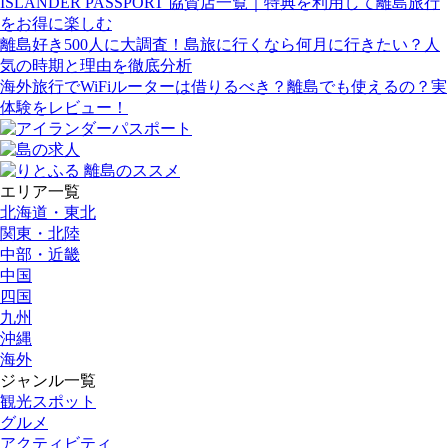
ISLANDER PASSPORT 協賛店一覧｜特典を利用して離島旅行
をお得に楽しむ
離島好き500人に大調査！島旅に行くなら何月に行きたい？人
気の時期と理由を徹底分析
海外旅行でWiFiルーターは借りるべき？離島でも使えるの？実
体験をレビュー！
エリア一覧
北海道・東北
関東・北陸
中部・近畿
中国
四国
九州
沖縄
海外
ジャンル一覧
観光スポット
グルメ
アクティビティ