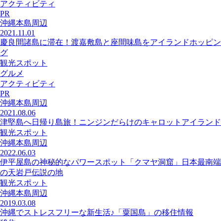
アクティビティ
PR
沖縄本島周辺
2021.11.01
慶良間諸島に滞在！渡嘉敷島と座間味島をアイランドホッピン
グ
観光スポット
グルメ
アクティビティ
PR
沖縄本島周辺
2021.08.06
津堅島へ日帰り島旅！ニンジンだらけのキャロットアイランド
観光スポット
沖縄本島周辺
2022.06.03
伊平屋島の神秘的なパワースポット「クマヤ洞窟」日本最南端
の天岩戸伝説の地
観光スポット
沖縄本島周辺
2019.03.08
沖縄でストレスフリーな新生活♪「粟国島」の移住情報