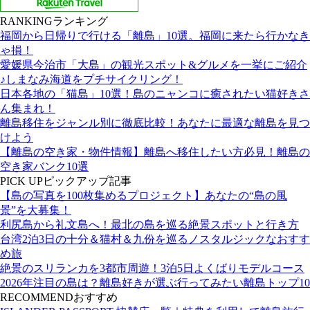
RANKING
ランキング
福岡から日帰りで行ける「離島」10選。福岡に来たら行かなき
ゃ損！
愛媛県今治市「大島」の観光スポット&グルメを一挙にご紹介
♪しまなみ海道をプチサイクリング！
日本各地の「猫島」10選！島のニャンコに癒されたい猫好きさ
ん集まれ！
離島移住をジャンル別に徹底比較！あなたに最適な離島を見つ
けよう
【離島の空き家・物件情報】離島へ移住したい方必見！離島の
空き家バンク10選
PICK UP
ピックアップ記事
【島の写真を100枚集めるプロジェクト】あなたの“島の風
景”を大募集！
利尻島から礼文島へ！最北の島を巡る絶景スポットと行き方
台湾2泊3日の十分＆猫村＆九份を巡るノスタルジックなおすす
め旅
絶景のスリランカを3都市周遊！3泊5日よくばりモデルコース
2026年注目の島は？離島好きが選ぶ行ってみたい離島トップ10
RECOMMEND
おすすめ