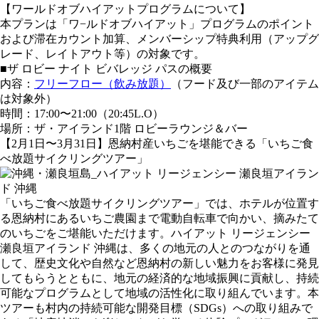
【ワールドオブハイアットプログラムについて】
本プランは「ワ−ルドオブハイアット」プログラムのポイント
および滞在カウント加算、メンバーシップ特典利用（アップグ
レード、レイトアウト等）の対象です。
■ザ ロビー ナイト ビバレッジ パスの概要
内容：
フリーフロー（飲み放題）
（フード及び一部のアイテム
は対象外）
時間：17:00〜21:00（20:45L.O）
場所：ザ・アイランド1階 ロビーラウンジ＆バー
【2月1日〜3月31日】恩納村産いちごを堪能できる「いちご食
べ放題サイクリングツアー」
「いちご食べ放題サイクリングツアー」では、ホテルが位置す
る恩納村にあるいちご農園まで電動自転車で向かい、摘みたて
のいちごをご堪能いただけます。ハイアット リージェンシー
瀬良垣アイランド 沖縄は、多くの地元の人とのつながりを通
して、歴史文化や自然など恩納村の新しい魅力をお客様に発見
してもらうとともに、地元の経済的な地域振興に貢献し、持続
可能なプログラムとして地域の活性化に取り組んでいます。本
ツアーも村内の持続可能な開発目標（SDGs）への取り組みで