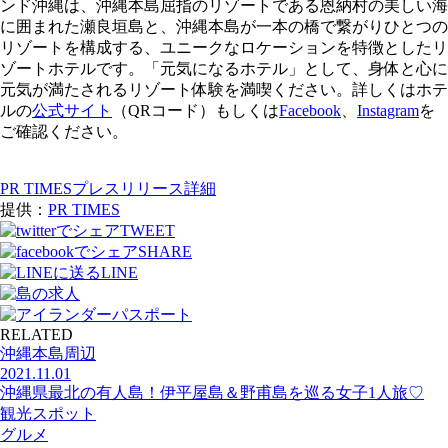
ンド沖縄は、沖縄本島屈指のリゾートである恩納村の美しい海
に囲まれた瀬良垣島と、沖縄本島が一本の橋で繋がりひとつの
リゾートを構成する、ユニークなロケーションを特徴としたリ
ゾートホテルです。「元気になるホテル」として、身体と心に
元気が満たされるリゾート体験を満喫ください。詳しくはホテ
ルの
公式サイト
（QRコード）もしくは
Facebook
、
Instagram
を
ご確認ください。
PR TIMESプレスリリース詳細
提供：
PR TIMES
TWEET
SHARE
LINE
RELATED
沖縄本島周辺
2021.11.01
沖縄県最北の有人島！伊平屋島＆野甫島を巡る女子1人旅♡
観光スポット
グルメ