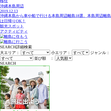
移住
沖縄本島周辺
2019.12.13
沖縄本島から車や船で行ける本島周辺離島18選。本島周辺離島
は日帰りOK！
観光スポット
アクティビティ
SEARCH
詳細検索
大エリア：
小エリア：
ジャンル：
並び順 ：
SEARCH