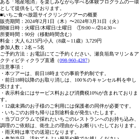
ある「地産地消」を楽しみながら学べる体験プログラムの一環
として提供をしております。
■いちご食べ放題サイクリングツアーの概要
販売期間：2024年2月1日（木）〜2024年3月31日（火）
開催日時：火曜日/木曜日/土曜日 ①9:00～/➁14:30～
所要時間：90分（移動時間含む）
料金：大人 6,215円/小人（8歳～11歳）3,729円
参加人数：2名～5名
ご予約方法：お電話にてご予約ください。瀬良垣島マリン＆ア
クティビティクラブ直通（
098-960-4287
）
注意事項：
・本ツアーは、前日18時までの事前予約制です。
・前日18時以降のお取り消しは、100％のキャンセル料を申し
受けます。
・表示料金にはサービス料および消費税10%が含まれておりま
す。
・12歳未満のお子様のご利用には保護者の同伴が必要です。
・いちごのお持ち帰りは別途料金が発生いたします。
・当プログラムで採れたいちごのレストランへのお持ち込み、
調理のご依頼は、衛生上の理由からお断りいたしております。
・雨天時は車での送迎になります。
・参加当日、汚れてもよい服装や靴でお越しください。