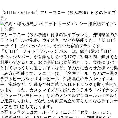
【2月1日～6月20日】フリーフロー（飲み放題）付きの宿泊プ
ラン
フリーフロー（飲み放題）付きの宿泊プランは、沖縄県産のク
ラフトビールや泡盛、ウイスキーなどを堪能できる「ザ ロビ
ー ナイト ビバレッジ パス」が付いた宿泊プランです。
「ザ ロビー ナイト ビバレッジ パス」は、館内1階の「ロビー
ラウンジ＆バー」が営業をしている17時～21時の間、何度でも
利用ができるため、お食事前には食前酒として、食後にはバー
としてゆっくりお過ごし頂くなど、その方に合わせた様々な楽
しみ方が可能です。メニューは、「名護ビール」などの沖縄ク
ラフトビールやオリオンビール、沖縄県産のラムやウイスキ
ー、泡盛など、沖縄を存分に感じられるドリンクを取り揃えて
います。また、カスタマイズが可能なカクテルや「パイナップ
ルヴァージンモヒート」などのノンアルアルコールカクテルも
ご用意しており、どなたでも何度も立ち寄りたくなるラインナ
ップをご用意しております。
本宿泊プランにはオールデイダイニング「セラーレ」にて、
「沖縄そば」や「USサーロインステーキ」、沖縄総菜など、