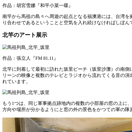
作品：胡宮雪娜『和平小菜一碟』
南竿から馬祖の島々へ周遊の起点となる福澳港には、台湾を
り合わせであるということと空気を入れ続けなければしぼん
北竿のアート展示
作品：張立人『FM 81.11』
北竿に到着して最初に訪れた坂里ビーチ（坂里沙灘）の南側
リーンの映像と複数のテレビとラジオから流れてくる音の演
れています。
もう1つは、同じ軍事拠点跡地内の複数の小部屋の窓の上に
方向や場所が分かるようにと窓の外の景色をかつての軍の隊