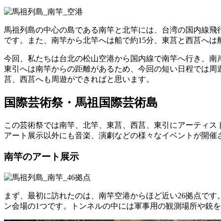
馬祖列島の中心の島である南竿と北竿には、台湾の国内線飛
です。また、南竿から北竿へは船で約15分、東莒と西莒へは
今回、私たちは台北の松山空港から国内線で南竿へ行き、南
東引へは南竿からの距離があるため、今回の短い日程では周
莒、西莒へも周遊ができればと思います。
国際芸術祭・馬祖国際芸術島
この芸術祭では南竿、北竿、東莒、西莒、東引にアーティス
アート展示以外にも音楽、演劇などの様々なイベントが開催
南竿のアート展示
まず、最初に訪れたのは、南竿空港からほど近い26拠点です
ン会場の1つです。トンネルの中には軍事用の観測場所や銃