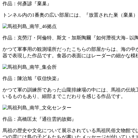
作品：何彥諺『棄巢』
トンネル内の1番奥の広い部屋には、『放置された巣（棄巢
作品：克勞汀・阿倫特、斯文・加斯陶爾『如何潛視大海– 以
かつて軍事用の観測場所だったこちらの部屋からは、海の中
器で表現した作品です。食器の表面にはレーダーの細かな模
作品：陳治旭『収信快楽』
かつて軍の訓練所であった山隴排練場の中には、馬祖の伝統
いるものもあり、細部までこだわりを感じる作品です。
作品：高橋匡太『通往雲的故鄉』
馬祖の歴史や文化について展示されている馬祖民俗文物館で
つの雲には島の子どもたちが書いたメッセージが付いていま