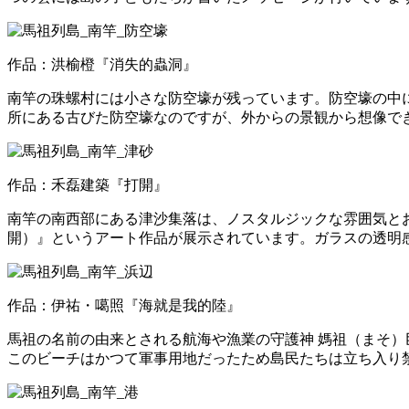
作品：洪榆橙『消失的蟲洞』
南竿の珠螺村には小さな防空壕が残っています。防空壕の中
所にある古びた防空壕なのですが、外からの景観から想像で
作品：禾磊建築『打開』
南竿の南西部にある津沙集落は、ノスタルジックな雰囲気と
開）』というアート作品が展示されています。ガラスの透明
作品：伊祐・噶照『海就是我的陸』
馬祖の名前の由来とされる航海や漁業の守護神 媽祖（まそ
このビーチはかつて軍事用地だったため島民たちは立ち入り