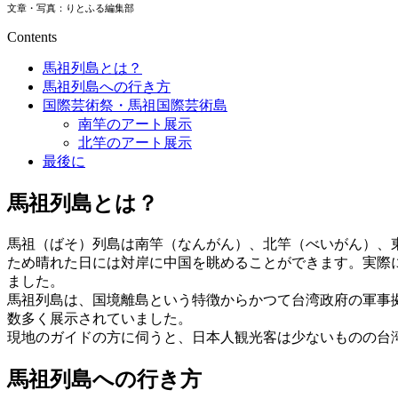
文章・写真：りとふる編集部
Contents
馬祖列島とは？
馬祖列島への行き方
国際芸術祭・馬祖国際芸術島
南竿のアート展示
北竿のアート展示
最後に
馬祖列島とは？
馬祖（ばそ）列島は南竿（なんがん）、北竿（べいがん）、
ため晴れた日には対岸に中国を眺めることができます。実際
ました。
馬祖列島は、国境離島という特徴からかつて台湾政府の軍事
数多く展示されていました。
現地のガイドの方に伺うと、日本人観光客は少ないものの台
馬祖列島への行き方