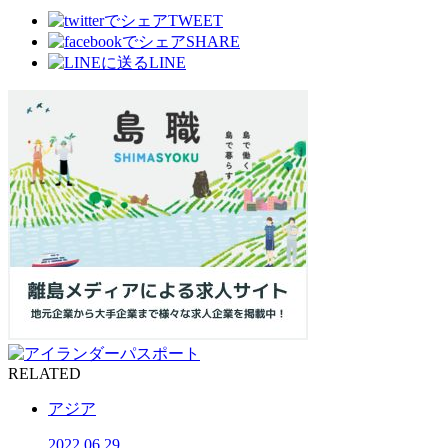
TWEET
SHARE
LINE
RELATED
アジア
2022.06.29