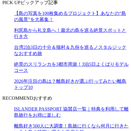
PICK UP
ピックアップ記事
【島の写真を100枚集めるプロジェクト】あなたの“島
の風景”を大募集！
利尻島から礼文島へ！最北の島を巡る絶景スポットと
行き方
台湾2泊3日の十分＆猫村＆九份を巡るノスタルジック
なおすすめ旅
絶景のスリランカを3都市周遊！3泊5日よくばりモデル
コース
2026年注目の島は？離島好きが選ぶ行ってみたい離島
トップ10
RECOMMEND
おすすめ
ISLANDER PASSPORT 協賛店一覧｜特典を利用して離
島旅行をお得に楽しむ
離島好き500人に大調査！島旅に行くなら何月に行きた