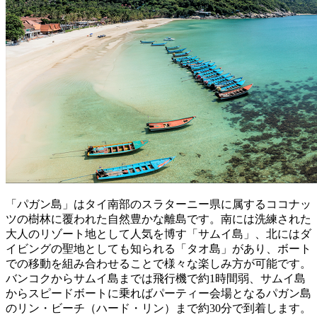
「パガン島」はタイ南部のスラターニー県に属するココナッ
ツの樹林に覆われた自然豊かな離島です。南には洗練された
大人のリゾート地として人気を博す「サムイ島」、北にはダ
イビングの聖地としても知られる「タオ島」があり、ボート
での移動を組み合わせることで様々な楽しみ方が可能です。
バンコクからサムイ島までは飛行機で約1時間弱、サムイ島
からスピードボートに乗ればパーティー会場となるパガン島
のリン・ビーチ（ハード・リン）まで約30分で到着します。