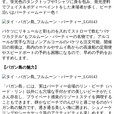
す。蛍光色のタンクトップやTシャツに身を包み、発光塗料
でフェイス＆ボディーペイントをした来場者が多く、ビーチ
沿いはパーティームード一色！
バケツにリキュールと割ものを入れてストローで飲む“バケ
ツカクテル”もフルムーン・パーティーの名物です。アルコ
ールが苦手な方はノンアルコールのバケツも注文可能。開催
日の前後は、島内のホテルやサムイ島からの高速船の定期便
やスピードボートの予約も困難になるので、早めの予約をお
すすめします。
【パガン島の魅力】
「パガン島」には、実はパーティー会場のリン・ビーチ（ハ
ード・リン）以外にも穴場な手付かずの美しいビーチがたく
さん存在し、プライベート感覚のリゾートステイを満喫する
こともできます。静かなビーチでのんびりと過ごせるのがパ
ガン島の魅力です。透き通る美しい海に囲まれ、シュノーケ
リングやシーカヤック等のアクティビティも楽しめます。ま