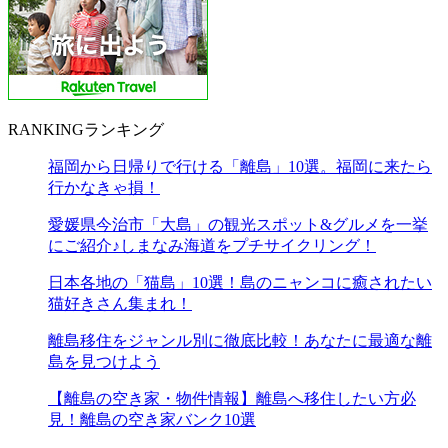
RANKING
ランキング
福岡から日帰りで行ける「離島」10選。福岡に来たら
行かなきゃ損！
愛媛県今治市「大島」の観光スポット&グルメを一挙
にご紹介♪しまなみ海道をプチサイクリング！
日本各地の「猫島」10選！島のニャンコに癒されたい
猫好きさん集まれ！
離島移住をジャンル別に徹底比較！あなたに最適な離
島を見つけよう
【離島の空き家・物件情報】離島へ移住したい方必
見！離島の空き家バンク10選