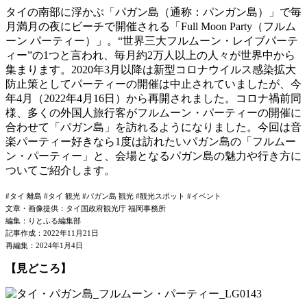
タイの南部に浮かぶ「パガン島（通称：パンガン島）」で毎
月満月の夜にビーチで開催される「Full Moon Party（フルム
ーン パーティー）」。“世界三大フルムーン・レイブパーテ
ィー”の1つと言われ、毎月約2万人以上の人々が世界中から
集まります。2020年3月以降は新型コロナウイルス感染拡大
防止策としてパーティーの開催は中止されていましたが、今
年4月（2022年4月16日）から再開されました。コロナ禍前同
様、多くの外国人旅行客がフルムーン・パーティーの開催に
合わせて「パガン島」を訪れるようになりました。今回は音
楽パーティー好きなら1度は訪れたいパガン島の「フルムー
ン・パーティー」と、会場となるパガン島の魅力や行き方に
ついてご紹介します。
#タイ 離島 #タイ 観光 #パガン島 観光 #観光スポット #イベント
文章・画像提供：タイ国政府観光庁 福岡事務所
編集：りとふる編集部
記事作成：2022年11月21日
再編集：2024年1月4日
【見どころ】