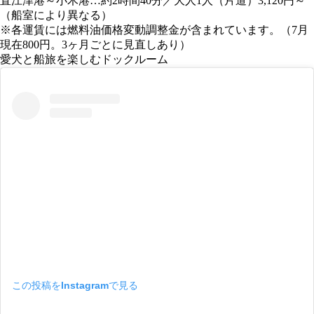
直江津港～小木港…約2時間40分／大人1人（片道）3,120円～
（船室により異なる）
※各運賃には燃料油価格変動調整金が含まれています。（7月
現在800円。3ヶ月ごとに見直しあり）
愛犬と船旅を楽しむドックルーム
この投稿をInstagramで見る