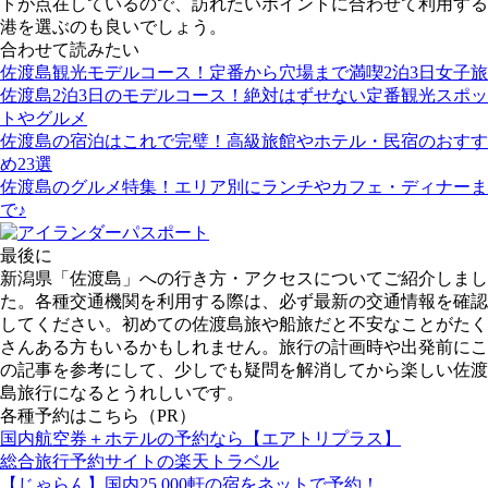
トが点在しているので、訪れたいポイントに合わせて利用する
港を選ぶのも良いでしょう。
合わせて読みたい
佐渡島観光モデルコース！定番から穴場まで満喫2泊3日女子旅
佐渡島2泊3日のモデルコース！絶対はずせない定番観光スポッ
トやグルメ
佐渡島の宿泊はこれで完璧！高級旅館やホテル・民宿のおすす
め23選
佐渡島のグルメ特集！エリア別にランチやカフェ・ディナーま
で♪
最後に
新潟県「佐渡島」への行き方・アクセスについてご紹介しまし
た。各種交通機関を利用する際は、必ず最新の交通情報を確認
してください。初めての佐渡島旅や船旅だと不安なことがたく
さんある方もいるかもしれません。旅行の計画時や出発前にこ
の記事を参考にして、少しでも疑問を解消してから楽しい佐渡
島旅行になるとうれしいです。
各種予約はこちら（PR）
国内航空券＋ホテルの予約なら【エアトリプラス】
総合旅行予約サイトの楽天トラベル
【じゃらん】国内25,000軒の宿をネットで予約！