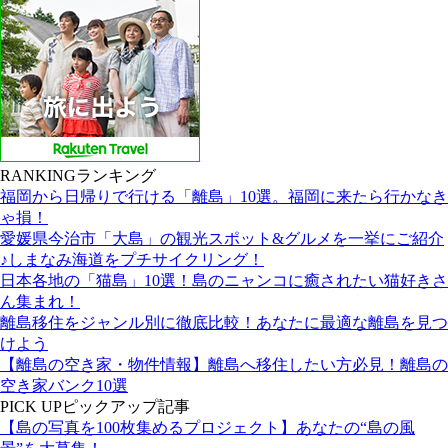
RANKING
ランキング
福岡から日帰りで行ける「離島」10選。福岡に来たら行かなき
ゃ損！
愛媛県今治市「大島」の観光スポット&グルメを一挙にご紹介
♪しまなみ海道をプチサイクリング！
日本各地の「猫島」10選！島のニャンコに癒されたい猫好きさ
ん集まれ！
離島移住をジャンル別に徹底比較！あなたに最適な離島を見つ
けよう
【離島の空き家・物件情報】離島へ移住したい方必見！離島の
空き家バンク10選
PICK UP
ピックアップ記事
【島の写真を100枚集めるプロジェクト】あなたの“島の風