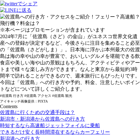
※本ページはプロモーションが含まれています
2024年7月に「佐渡島（さど）の金山」がユネスコ世界文化遺
産への登録が決定するなど、今後さらに注目を集めること必至
の「佐渡島（さどがしま）」。日本海に浮かぶ本州最大の佐渡
島は海の幸や山の幸が豊富で、おいしいグルメを堪能できる飲
食店や美しい海や山の景観はもちろん、アクティビティやアー
トまで様々な楽しみ方ができます。なんと東京から最短約3時
間半で訪れることができるので、週末旅行にもぴったりです。
今回は「佐渡島」への行き方や予約、料金、注意したいポイン
トなどについて詳しくご紹介します。
#佐渡島 行き方 #佐渡島 アクセス #佐渡島 観光
アイキャッチ画像提供：PIXTA
Contents
佐渡島に行くための交通手段は？
新潟市・新潟港から佐渡島への行き方
時短するなら高速船ジェットフォイルに乗船
できるだけ安く長時間滞在するならカーフェリー
新潟港への行き方