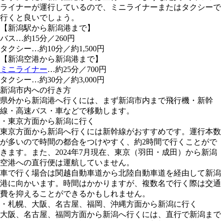
ライナーが運行しているので、ミニライナーまたはタクシーで
行くと良いでしょう。
【新潟駅から新潟港まで】
バス…約15分／260円
タクシー…約10分／約1,500円
【新潟空港から新潟港まで】
ミニライナー
…約25分／700円
タクシー…約30分／約3,000円
新潟市内への行き方
県外から新潟港へ行くには、まず新潟市内まで飛行機・新幹
線・高速バス・車などで移動します。
・東京方面から新潟に行く
東京方面から新潟へ行くには新幹線がおすすめです。運行本数
が多いので時間の都合をつけやすく、約2時間で行くことがで
きます。また、2024年7月現在、東京（羽田・成田）から新潟
空港への直行便は運航していません。
車で行く場合は関越自動車道から北陸自動車道を経由して新潟
港に向かいます。時間はかかりますが、複数名で行く際は交通
費を抑えることができるかもしれません。
・札幌、大阪、名古屋、福岡、沖縄方面から新潟に行く
大阪、名古屋、福岡方面から新潟へ行くには、直行で新潟まで