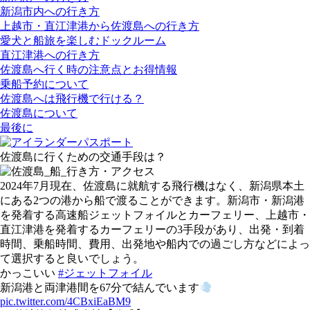
新潟市内への行き方
上越市・直江津港から佐渡島への行き方
愛犬と船旅を楽しむドックルーム
直江津港への行き方
佐渡島へ行く時の注意点とお得情報
乗船予約について
佐渡島へは飛行機で行ける？
佐渡島について
最後に
佐渡島に行くための交通手段は？
2024年7月現在、佐渡島に就航する飛行機はなく、新潟県本土
にある2つの港から船で渡ることができます。新潟市・新潟港
を発着する高速船ジェットフォイルとカーフェリー、上越市・
直江津港を発着するカーフェリーの3手段があり、出発・到着
時間、乗船時間、費用、出発地や船内での過ごし方などによっ
て選択すると良いでしょう。
かっこいい
#ジェットフォイル
新潟港と両津港間を67分で結んでいます
pic.twitter.com/4CBxiEaBM9