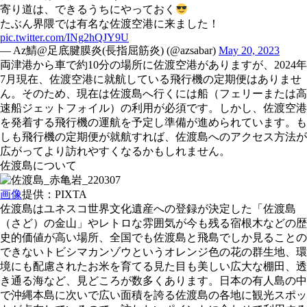
寄り道は、できるうちにやっておく
たぶん界隈では有名な佐渡空港に来ました！
pic.twitter.com/INg2hQJY9U
— Az鯖@足底腱膜炎(長指屈筋炎) (@azsabar)
May 20, 2023
両津港から車で約10分の場所に佐渡空港がありますが、2024年
7月現在、佐渡空港に就航している飛行機の定期便はありませ
ん。そのため、現在は佐渡島へ行くには船（フェリーまたは高
速船ジェットフォイル）の利用が必須です。しかし、佐渡空港
を発着する飛行機の運航を予定し準備が進められています。も
しも飛行機の定期便が就航すれば、佐渡島へのアクセス方法が
広がってより訪れやすくなるかもしれません。
佐渡島について
画像
提供：PIXTA
佐渡島はユネスコ世界文化遺産への登録が決定した「佐渡島
（さど）の金山」やレトロな雰囲気が今も残る宿根木などの歴
史的価値が高い場所、全国でも佐渡島と飛島でしか見ることの
できないトビシマカンゾウというオレンジ色の花の群生地、環
境にも配慮されたお米を育てる見た目も美しい広大な棚田、透
き通る海など、見どころが数多くあります。日本の有人島の中
で沖縄本島に次いで広い面積を誇る佐渡島の各地に観光スポッ