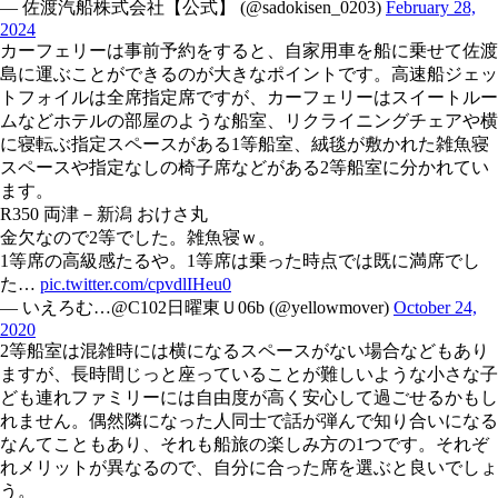
— 佐渡汽船株式会社【公式】 (@sadokisen_0203)
February 28,
2024
カーフェリーは事前予約をすると、自家用車を船に乗せて佐渡
島に運ぶことができるのが大きなポイントです。高速船ジェッ
トフォイルは全席指定席ですが、カーフェリーはスイートルー
ムなどホテルの部屋のような船室、リクライニングチェアや横
に寝転ぶ指定スペースがある1等船室、絨毯が敷かれた雑魚寝
スペースや指定なしの椅子席などがある2等船室に分かれてい
ます。
R350 両津－新潟 おけさ丸
金欠なので2等でした。雑魚寝ｗ。
1等席の高級感たるや。1等席は乗った時点では既に満席でし
た…
pic.twitter.com/cpvdlIHeu0
— いえろむ…@C102日曜東Ｕ06b (@yellowmover)
October 24,
2020
2等船室は混雑時には横になるスペースがない場合などもあり
ますが、長時間じっと座っていることが難しいような小さな子
ども連れファミリーには自由度が高く安心して過ごせるかもし
れません。偶然隣になった人同士で話が弾んで知り合いになる
なんてこともあり、それも船旅の楽しみ方の1つです。それぞ
れメリットが異なるので、自分に合った席を選ぶと良いでしょ
う。