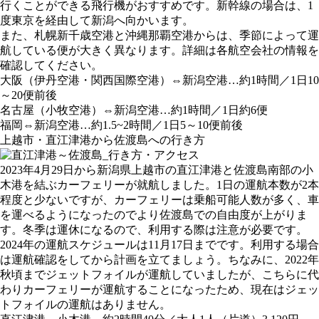
行くことができる飛行機がおすすめです。新幹線の場合は、1
度東京を経由して新潟へ向かいます。
また、札幌新千歳空港と沖縄那覇空港からは、季節によって運
航している便が大きく異なります。詳細は各航空会社の情報を
確認してください。
大阪（伊丹空港・関西国際空港）⇔新潟空港…約1時間／1日10
～20便前後
名古屋（小牧空港）⇔新潟空港…約1時間／1日約6便
福岡⇔新潟空港…約1.5~2時間／1日5～10便前後
上越市・直江津港から佐渡島への行き方
2023年4月29日から新潟県上越市の直江津港と佐渡島南部の小
木港を結ぶカーフェリーが就航しました。1日の運航本数が2本
程度と少ないですが、カーフェリーは乗船可能人数が多く、車
を運べるようになったのでより佐渡島での自由度が上がりま
す。冬季は運休になるので、利用する際は注意が必要です。
2024年の運航スケジュールは11月17日までです。利用する場合
は運航確認をしてから計画を立てましょう。ちなみに、2022年
秋頃までジェットフォイルが運航していましたが、こちらに代
わりカーフェリーが運航することになったため、現在はジェッ
トフォイルの運航はありません。