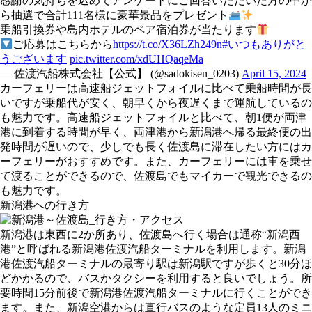
感謝の気持ちを込めてアンケートにご回答いただいた方の中か
ら抽選で合計111名様に豪華景品をプレゼント
乗船引換券や島内ホテルのペア宿泊券が当たります
ご応募はこちらから
https://t.co/X36LZh249n
#いつもありがと
うございます
pic.twitter.com/xdUHQaqeMa
— 佐渡汽船株式会社【公式】 (@sadokisen_0203)
April 15, 2024
カーフェリーは高速船ジェットフォイルに比べて乗船時間が長
いですが乗船代が安く、朝早くから夜遅くまで運航しているの
も魅力です。高速船ジェットフォイルと比べて、朝1便が両津
港に到着する時間が早く、両津港から新潟港へ帰る最終便の出
発時間が遅いので、少しでも長く佐渡島に滞在したい方にはカ
ーフェリーがおすすめです。また、カーフェリーには車を乗せ
て渡ることができるので、佐渡島でもマイカーで観光できるの
も魅力です。
新潟港への行き方
新潟港は東西に2か所あり、佐渡島へ行く場合は通称“新潟西
港”と呼ばれる新潟港佐渡汽船ターミナルを利用します。新潟
港佐渡汽船ターミナルの最寄り駅は新潟駅ですが歩くと30分ほ
どかかるので、バスかタクシーを利用すると良いでしょう。所
要時間15分前後で新潟港佐渡汽船ターミナルに行くことができ
ます。また、新潟空港からは直行バスのような定員13人のミニ