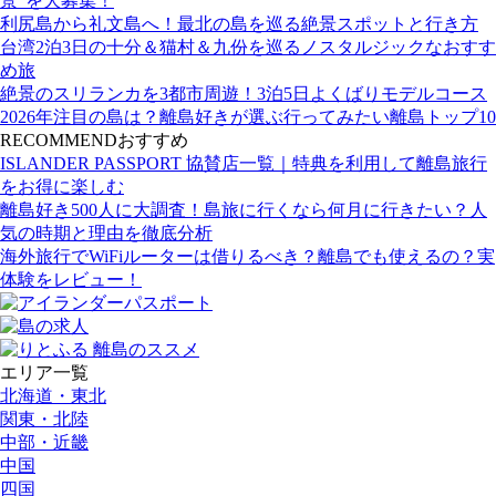
景”を大募集！
利尻島から礼文島へ！最北の島を巡る絶景スポットと行き方
台湾2泊3日の十分＆猫村＆九份を巡るノスタルジックなおすす
め旅
絶景のスリランカを3都市周遊！3泊5日よくばりモデルコース
2026年注目の島は？離島好きが選ぶ行ってみたい離島トップ10
RECOMMEND
おすすめ
ISLANDER PASSPORT 協賛店一覧｜特典を利用して離島旅行
をお得に楽しむ
離島好き500人に大調査！島旅に行くなら何月に行きたい？人
気の時期と理由を徹底分析
海外旅行でWiFiルーターは借りるべき？離島でも使えるの？実
体験をレビュー！
エリア一覧
北海道・東北
関東・北陸
中部・近畿
中国
四国