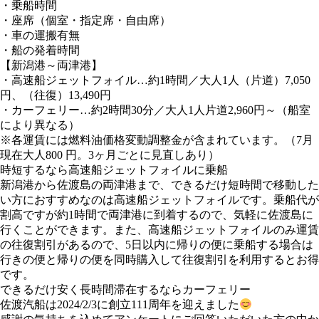
・乗船時間
・座席（個室・指定席・自由席）
・車の運搬有無
・船の発着時間
【新潟港～両津港】
・高速船ジェットフォイル…約1時間／大人1人（片道）7,050
円、（往復）13,490円
・カーフェリー…約2時間30分／大人1人片道2,960円～（船室
により異なる）
※各運賃には燃料油価格変動調整金が含まれています。（7月
現在大人800 円。3ヶ月ごとに見直しあり）
時短するなら高速船ジェットフォイルに乗船
新潟港から佐渡島の両津港まで、できるだけ短時間で移動した
い方におすすめなのは高速船ジェットフォイルです。乗船代が
割高ですが約1時間で両津港に到着するので、気軽に佐渡島に
行くことができます。また、高速船ジェットフォイルのみ運賃
の往復割引があるので、5日以内に帰りの便に乗船する場合は
行きの便と帰りの便を同時購入して往復割引を利用するとお得
です。
できるだけ安く長時間滞在するならカーフェリー
佐渡汽船は2024/2/3に創立111周年を迎えました