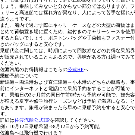
しょう。乗船してみないと分からない部分ではありますが、フ
ェリーと高速船では揺れ方が異なり、人によって苦手な揺れが
違うようです。
また、船内で過ごす際にキャリーケースなどの大型の荷物はま
とめて荷物置き場に置くため、鍵付きのキャリーケースを使用
すると良いでしょう。ボストンバッグや手荷物もファスナー付
きのバッグにすると安心です。
乗船代金に関しては、時期によって回数券などのお得な乗船券
が販売されていることもあるので、興味がある方は調べてみて
ください。
佐渡汽船のお得情報はこちらの
公式HP
へ
乗船予約について
新潟港～両津港および直江津港～小木港のどちらの航路も、事
前にインターネットと電話にて乗船予約をすることが可能で
す。乗船日の2ヶ月前の同日午前0時から予約が可能で、観光客
が増える夏季や修学旅行シーズンなどは予約で満席になること
もあります。旅程が決まったら早めに乗船予約をすると安心で
す。
詳細は
佐渡汽船公式HP
を確認してください。
例）10月12日乗船希望⇒8月12日から予約可能。
佐渡島へは飛行機で行ける？