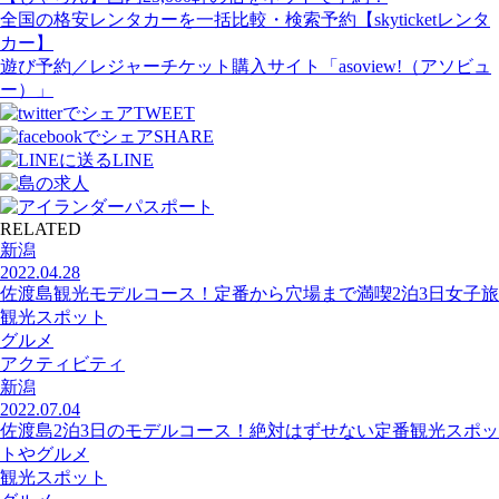
全国の格安レンタカーを一括比較・検索予約【skyticketレンタ
カー】
遊び予約／レジャーチケット購入サイト「asoview!（アソビュ
ー）」
TWEET
SHARE
LINE
RELATED
新潟
2022.04.28
佐渡島観光モデルコース！定番から穴場まで満喫2泊3日女子旅
観光スポット
グルメ
アクティビティ
新潟
2022.07.04
佐渡島2泊3日のモデルコース！絶対はずせない定番観光スポッ
トやグルメ
観光スポット