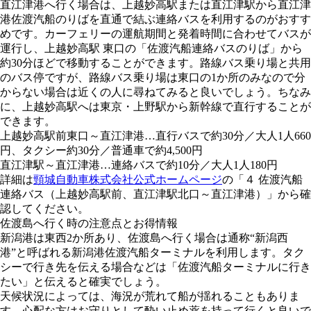
直江津港へ行く場合は、上越妙高駅または直江津駅から直江津
港佐渡汽船のりばを直通で結ぶ連絡バスを利用するのがおすす
めです。カーフェリーの運航期間と発着時間に合わせてバスが
運行し、上越妙高駅 東口の「佐渡汽船連絡バスのりば」から
約30分ほどで移動することができます。路線バス乗り場と共用
のバス停ですが、路線バス乗り場は東口の1か所のみなので分
からない場合は近くの人に尋ねてみると良いでしょう。ちなみ
に、上越妙高駅へは東京・上野駅から新幹線で直行することが
できます。
上越妙高駅前東口～直江津港…直行バスで約30分／大人1人660
円、タクシー約30分／普通車で約4,500円
直江津駅～直江津港…連絡バスで約10分／大人1人180円
詳細は
頸城自動車株式会社公式ホームページ
の「４ 佐渡汽船
連絡バス（上越妙高駅前、直江津駅北口～直江津港）」から確
認してください。
佐渡島へ行く時の注意点とお得情報
新潟港は東西2か所あり、佐渡島へ行く場合は通称“新潟西
港”と呼ばれる新潟港佐渡汽船ターミナルを利用します。タク
シーで行き先を伝える場合などは「佐渡汽船ターミナルに行き
たい」と伝えると確実でしょう。
天候状況によっては、海況が荒れて船が揺れることもありま
す。心配な方はお守りとして酔い止め薬を持って行くと良いで