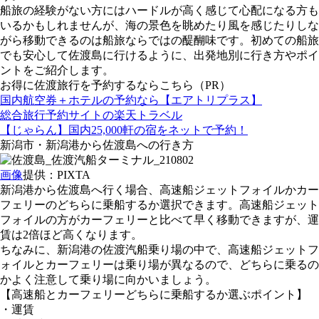
船旅の経験がない方にはハードルが高く感じて心配になる方も
いるかもしれませんが、海の景色を眺めたり風を感じたりしな
がら移動できるのは船旅ならではの醍醐味です。初めての船旅
でも安心して佐渡島に行けるように、出発地別に行き方やポイ
ントをご紹介します。
お得に佐渡旅行を予約するならこちら（PR）
国内航空券＋ホテルの予約なら【エアトリプラス】
総合旅行予約サイトの楽天トラベル
【じゃらん】国内25,000軒の宿をネットで予約！
新潟市・新潟港から佐渡島への行き方
画像
提供：PIXTA
新潟港から佐渡島へ行く場合、高速船ジェットフォイルかカー
フェリーのどちらに乗船するか選択できます。高速船ジェット
フォイルの方がカーフェリーと比べて早く移動できますが、運
賃は2倍ほど高くなります。
ちなみに、新潟港の佐渡汽船乗り場の中で、高速船ジェットフ
ォイルとカーフェリーは乗り場が異なるので、どちらに乗るの
かよく注意して乗り場に向かいましょう。
【高速船とカーフェリーどちらに乗船するか選ぶポイント】
・運賃