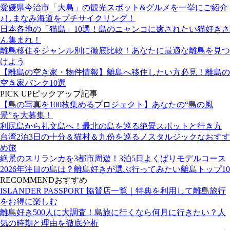
愛媛県今治市「大島」の観光スポット&グルメを一挙にご紹介
♪しまなみ海道をプチサイクリング！
日本各地の「猫島」10選！島のニャンコに癒されたい猫好きさ
ん集まれ！
離島移住をジャンル別に徹底比較！あなたに最適な離島を見つ
けよう
【離島の空き家・物件情報】離島へ移住したい方必見！離島の
空き家バンク10選
PICK UP
ピックアップ記事
【島の写真を100枚集めるプロジェクト】あなたの“島の風
景”を大募集！
利尻島から礼文島へ！最北の島を巡る絶景スポットと行き方
台湾2泊3日の十分＆猫村＆九份を巡るノスタルジックなおすす
め旅
絶景のスリランカを3都市周遊！3泊5日よくばりモデルコース
2026年注目の島は？離島好きが選ぶ行ってみたい離島トップ10
RECOMMEND
おすすめ
ISLANDER PASSPORT 協賛店一覧｜特典を利用して離島旅行
をお得に楽しむ
離島好き500人に大調査！島旅に行くなら何月に行きたい？人
気の時期と理由を徹底分析