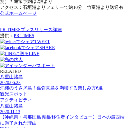
別）＊通常予約は2泊より
アクセス：石垣港よりフェリーで約10分 竹富港より送迎有
公式ホームページ
PR TIMESプレスリリース詳細
提供：
PR TIMES
TWEET
SHARE
LINE
RELATED
八重山諸島
2020.06.23
沖縄のうさぎ島！嘉弥真島を満喫する楽しみ方6選
観光スポット
アクティビティ
八重山諸島
2020.11.13
【沖縄県・与那国島 離島移住者インタビュー】日本の最西端
に魅了された理由