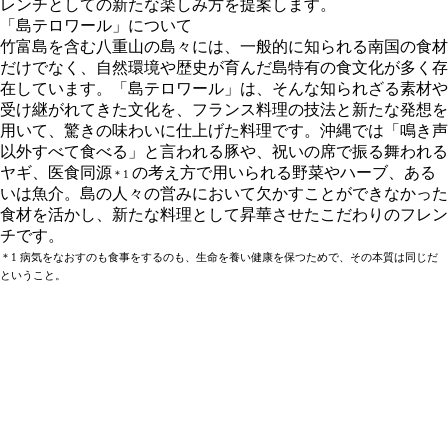
レンチとしての新たな楽しみ方を提案します。
「島テロワール」について
竹富島を含む八重山の島々には、一般的に知られる南国の食材
だけでなく、自然環境や歴史が育んだ島特有の食文化が多く存
在しています。「島テロワール」は、そんな知られざる素材や
受け継がれてきた文化を、フランス料理の技法と新たな発想を
用いて、驚きの味わいに仕上げた料理です。沖縄では「鳴き声
以外すべて食べる」と言われる豚や、祝いの席で振る舞われる
ヤギ、医食同源
の考え方で用いられる野菜やハーブ、ある
＊1
いは魚介。島の人々の営みにおいて欠かすことができなかった
食材を活かし、新たな料理として昇華させたこだわりのフレン
チです。
＊1 病気をなおすのも食事をするのも、生命を養い健康を保つためで、その本質は同じだ
ということ。