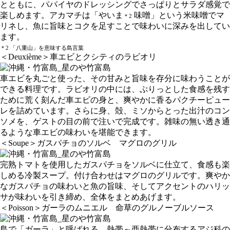
とともに、パパイヤのドレッシングでさっぱりとサラダ感覚で
楽しめます。アカマチは「やいま
味噌」という米味噌でマ
＊2
リネし、魚に旨味とコクを足すことで味わいに深みを出してい
ます。
＊2 「八重山」を意味する島言葉
＜Deuxième＞車エビとクシティのラビオリ
車エビを丸ごと使った、その甘みと旨味を存分に味わうことが
できる料理です。ラビオリの中には、ぷりっとした食感を残す
ために荒く刻んだ車エビの身と、爽やかに香るパクチーピュー
レを詰めています。さらに身、殻、ミソからとった出汁のコン
ソメを、ゲストの目の前で注いで完成です。雑味の無い透き通
るような車エビの味わいを堪能できます。
＜Soupe＞ガスパチョのソルベ マグロのグリル
完熟トマトを使用したガスパチョをソルベに仕立て、食感も楽
しめる冷製スープ。付け合わせはマグロのグリルです。爽やか
なガスパチョの味わいと魚の旨味、そしてアクセントのハリッ
サが味わいを引き締め、全体をまとめあげます。
＜Poisson＞ガーラのムニエル 命草のグルノーブルソース
島で「ガーラ」と呼ばれる、熱帯～亜熱帯に分布するアジ科の