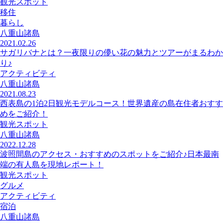
観光スポット
移住
暮らし
八重山諸島
2021.02.26
サガリバナとは？一夜限りの儚い花の魅力とツアーがまるわか
り♪
アクティビティ
八重山諸島
2021.08.23
西表島の1泊2日観光モデルコース！世界遺産の島在住者おすす
めをご紹介！
観光スポット
八重山諸島
2022.12.28
波照間島のアクセス・おすすめのスポットをご紹介♪日本最南
端の有人島を現地レポート！
観光スポット
グルメ
アクティビティ
宿泊
八重山諸島