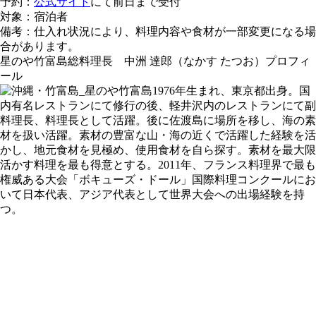
予約：
公式サイト
にて前日まで受付
対象：宿泊者
備考：仕入れ状況により、料理内容や食材が一部変更になる場
合があります。
星のや竹富島総料理長 中洲 達郎（なかす たつお）プロフィ
ール
1976年生まれ、東京都出身。国
内有名レストランにて修行の後、軽井沢内のレストランにて副
料理長、料理長として活躍。後に佐渡島に場所を移し、海の素
材を扱い活躍。素材の豊富な山・海の近くで活躍した経験を活
かし、地元食材を見極め、使用食材を自ら探す。素材を最大限
活かす料理を最も得意とする。2011年、フランス料理界で最も
権威ある大会「ボキューズ・ドール」国際料理コンクールにお
いて日本代表、アジア代表として世界大会への出場経験を持
つ。