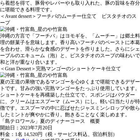
ら着想を得て、豚骨やレバーやも取り入れた、豚の旨味を存分
に堪能できる料理です。
＜Avant dessert＞フーチバのムーチー仕立て ピスタチオのス
ープ
沖縄の方言で「フーチバ」はヨモギを、「ムーチー」は郷土料
理の餅菓子を意味します。香り高いフーチバのペーストに本葛
を合わせ、滑らかな食感のデザートを作りました。さらにシェ
ーブルのエキューム（泡）と、ピスタチオのスープの味わいで
和と洋が重なり合います。
＜Gran Dessert＞完熟マンゴーのショートケーキ仕立て
夏の王道の果物であるマンゴーを心ゆくまで堪能できるデザー
トです。甘みの強い完熟マンゴーをたっぷり使用しています。
ショートケーキを再構築した仕立てで、スポンジはパウダー
に、クリームはエスプーマ（ムース）にし、軽い口当たりが特
徴です。エスプーマの中に忍ばせたジャスミンシロップや散ら
したミントが爽やかに香り、飽きることなく楽しめます。
「島テロワール」夏のディナーコース 概要
開始日：2023年7月20日
料金：1名 14,520円（税・サービス料込、宿泊料別）