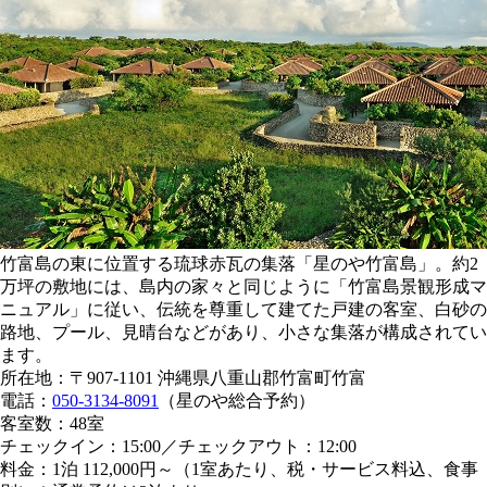
竹富島の東に位置する琉球赤瓦の集落「星のや竹富島」。約2
万坪の敷地には、島内の家々と同じように「竹富島景観形成マ
ニュアル」に従い、伝統を尊重して建てた戸建の客室、白砂の
路地、プール、見晴台などがあり、小さな集落が構成されてい
ます。
所在地：〒907-1101 沖縄県八重山郡竹富町竹富
電話：
050-3134-8091
（星のや総合予約）
客室数：48室
チェックイン：15:00／チェックアウト：12:00
料金：1泊 112,000円～（1室あたり、税・サービス料込、食事