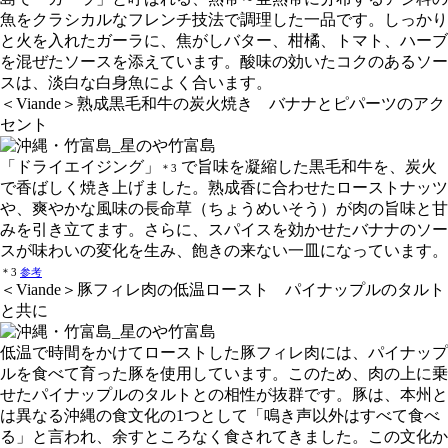
魚をクラシカルなフレンチ技法で調理した一品です。しっかり
と火を入れたガーラに、焦がしバター、柑橘、トマト、ハーブ
を混ぜたソースを添えています。酸味の効いたコクのあるソー
スは、淡白な白身魚によく合います。
＜Viande＞熟成黒毛和牛の炭火焼き バナナとピパーツのアク
セント
「ドライエイジング」
で旨味を凝縮した黒毛和牛を、炭火
＊3
で香ばしく焼き上げました。熟成香に合わせたローストナッツ
や、爽やかな風味の長命草（ちょうめいそう）が肉の旨味と甘
みを引き立てます。さらに、スパイスを効かせたバナナのソー
スが味わいの変化を生み、飽きの来ない一皿になっています。
＊3
参考
＜Viande＞豚フィレ肉の低温ロースト パイナップルのタルト
と共に
低温で時間をかけてローストした豚フィレ肉には、パイナップ
ルを食べて育った豚を使用しています。このため、肉の上に乗
せたパイナップルのタルトとの相性が抜群です。豚は、本州と
は異なる沖縄の食文化の1つとして「鳴き声以外はすべて食べ
る」と言われ、余すところなく食されてきました。この文化か