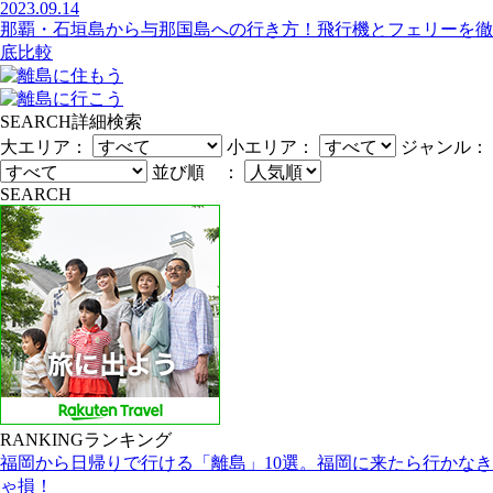
2023.09.14
那覇・石垣島から与那国島への行き方！飛行機とフェリーを徹
底比較
SEARCH
詳細検索
大エリア：
小エリア：
ジャンル：
並び順 ：
SEARCH
RANKING
ランキング
福岡から日帰りで行ける「離島」10選。福岡に来たら行かなき
ゃ損！