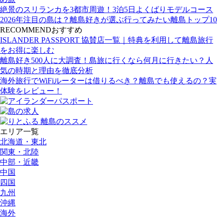
絶景のスリランカを3都市周遊！3泊5日よくばりモデルコース
2026年注目の島は？離島好きが選ぶ行ってみたい離島トップ10
RECOMMEND
おすすめ
ISLANDER PASSPORT 協賛店一覧｜特典を利用して離島旅行
をお得に楽しむ
離島好き500人に大調査！島旅に行くなら何月に行きたい？人
気の時期と理由を徹底分析
海外旅行でWiFiルーターは借りるべき？離島でも使えるの？実
体験をレビュー！
エリア一覧
北海道・東北
関東・北陸
中部・近畿
中国
四国
九州
沖縄
海外