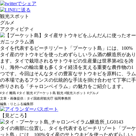
観光スポット
グルメ
アクティビティ
タイを代表するビーチリゾート「プーケット島」には、100%
タイ産のサトウキビを使っためずらしいラム酒の醸造所があり
ます。タイで栽培されるサトウキビの生産量は世界第4位を誇
り、海外への輸出量も多くタイ経済を支える重要な農作物の1
つです。今回はそんなタイの豊富なサトウキビを原料に、ラム
の本場であるフランスの伝統的な手法を掛け合わせて丁寧に手
作りされる「チャロンベイラム」の魅力をご紹介します。
#タイ 離島 #タイ 観光 #プーケット島 観光 #観光スポット #グルメ
文章・画像提供：タイ国政府観光庁 福岡事務所
編集：りとふる編集部
【見どころ】
タイの南部に位置し、タイを代表するビーチリゾート「プーケ
ット島」には、100%タイ産のサトウキビを使っためずらしい