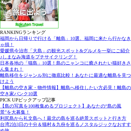
RANKING
ランキング
福岡から日帰りで行ける「離島」10選。福岡に来たら行かなき
ゃ損！
愛媛県今治市「大島」の観光スポット&グルメを一挙にご紹介
♪しまなみ海道をプチサイクリング！
日本各地の「猫島」10選！島のニャンコに癒されたい猫好きさ
ん集まれ！
離島移住をジャンル別に徹底比較！あなたに最適な離島を見つ
けよう
【離島の空き家・物件情報】離島へ移住したい方必見！離島の
空き家バンク10選
PICK UP
ピックアップ記事
【島の写真を100枚集めるプロジェクト】あなたの“島の風
景”を大募集！
利尻島から礼文島へ！最北の島を巡る絶景スポットと行き方
台湾2泊3日の十分＆猫村＆九份を巡るノスタルジックなおすす
め旅