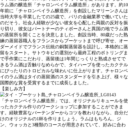
ラム酒の醸造所「チャロンベイラム醸造所」があります。約10
年前に「チャロンベイラム醸造所」を創設したマリーンさんは
当時大学を卒業したての25歳で、パリの金融業界で働いていた
のだそう。社会人経験が少ない彼女を心配した両親の反対を振
り切り、彼女はパートナーのティボーさんと異国の地でラム酒
の蒸留所を開くことを決意しました。創設当時、80歳だった熟
練の蒸留器職人をフランスからプーケットまで呼び寄せ、オー
ダーメイドでフランス伝統の銅製蒸留器を設計し、本格的に蒸
留をスタート。サトウキビの選別から最終工程のボトリングま
で手作業にこだわり、蒸留後は1年間じっくりと熟成させてで
きるラム酒は舌触りなめらかで、タイハーブを使ったカクテル
にぴったりのトロピカルな味わいに仕上がります。チャロンベ
イのラム酒はタイの蒸留酒のスタンダードを引き上げ、様々な
国際的な賞を受賞するまでに成長しました。
【楽しみ方】
「チャロンベイラム醸造所」では、オリジナルリキュールを使
ったカクテル作りのワークショップに参加することができま
す。経験豊富なバーテンダーからコツを教わりながら、自分だ
けのオリジナルの1杯を作りましょう。ラムはもちろん、ジ
ン、ウォッカと3種類のコースが用意されていて、好みに合わ