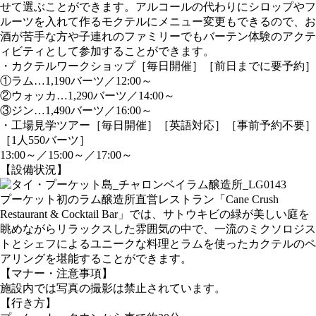
せて選ぶことができます。アルコールの代わりにシロップやフ
ルーツを入れて作るモクテルにメニュー変更もできるので、お
酒が苦手な方や子連れのファミリーでもバーテン体験のアクテ
ィビティとして参加することができます。
・カクテルワークショップ［毎日開催］［前日までに要予約］
①ラム…1,190バーツ／12:00～
②ウォッカ…1,290バーツ／14:00～
③ジン…1,490バーツ／16:00～
・工場見学ツアー［毎日開催］［英語対応］［事前予約不要］
［1人550バーツ］
13:00～／15:00～／17:00～
【設備状況】
プーケット初のラム醸造所直営レストラン「Cane Crush
Restaurant & Cocktail Bar」では、サトウキビの緑が美しい庭を
眺めながらリラックスした雰囲気の中で、一流のミクソロジス
トとシェフによるユニークな料理とラムを使ったカクテルのペ
アリングを堪能することができます。
【マナー・注意事項】
施設内では写真の撮影は禁止されています。
【行き方】