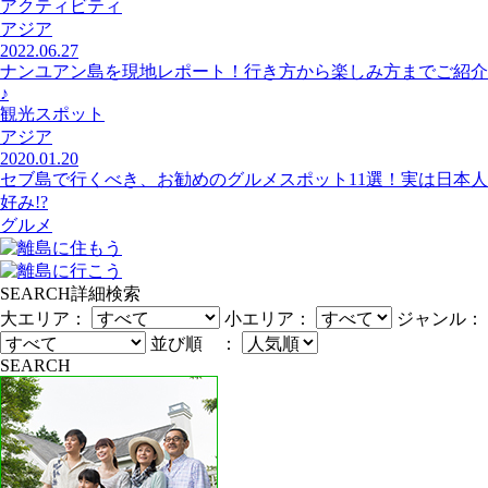
アクティビティ
アジア
2022.06.27
ナンユアン島を現地レポート！行き方から楽しみ方までご紹介
♪
観光スポット
アジア
2020.01.20
セブ島で行くべき、お勧めのグルメスポット11選！実は日本人
好み!?
グルメ
SEARCH
詳細検索
大エリア：
小エリア：
ジャンル：
並び順 ：
SEARCH