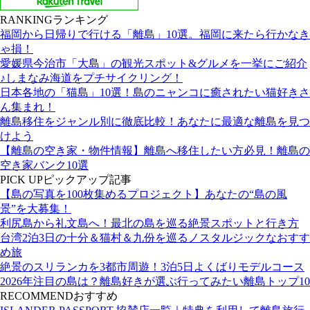
RANKING
ランキング
福岡から日帰りで行ける「離島」10選。福岡に来たら行かなき
ゃ損！
愛媛県今治市「大島」の観光スポット&グルメを一挙にご紹介
♪しまなみ海道をプチサイクリング！
日本各地の「猫島」10選！島のニャンコに癒されたい猫好きさ
ん集まれ！
離島移住をジャンル別に徹底比較！あなたに最適な離島を見つ
けよう
【離島の空き家・物件情報】離島へ移住したい方必見！離島の
空き家バンク10選
PICK UP
ピックアップ記事
【島の写真を100枚集めるプロジェクト】あなたの“島の風
景”を大募集！
利尻島から礼文島へ！最北の島を巡る絶景スポットと行き方
台湾2泊3日の十分＆猫村＆九份を巡るノスタルジックなおすす
め旅
絶景のスリランカを3都市周遊！3泊5日よくばりモデルコース
2026年注目の島は？離島好きが選ぶ行ってみたい離島トップ10
RECOMMEND
おすすめ