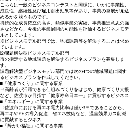
こちらは一般のビジネスコンテストと同様に、いかに事業性、
成長性、継続性及び雇用創出効果等があり、事業の発展が見込
めるかを競うものです。
持続的な成長確立の高さ、類似事業の実績、事業推進意思の強
さなどから、今後の事業展開の可能性を評価するビジネスモデ
ルとしています。
※ビジネスモデル部門では、地域課題等を解決することは求め
ていません。
⑵課題解決型ビジネスモデル部門
市の指定する地域課題を解決するビジネスプランを募集しま
す。
課題解決型ビジネスモデル部門では次の4つの地域課題に関す
るビジネスプランを作成してください。
■「健康づくり」に関する事業
⇒高齢者が活躍できる仕組みづくりをはじめ、健康づくり支援
など、佐渡市が目指す「健康寿命日本一」に貢献するビジネス
■「エネルギー」に関する事業
⇒佐渡市における再エネ電力比率は僅か3％であることから、
再エネやEVの導入促進、省エネ技術など、温室効果ガス削減
に貢献するビジネス
■「障がい福祉」に関する事業