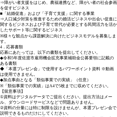
⇒障がい者支援をはじめ、農福連携など、障がい者の社会参画
を促すビジネス
■「結婚促進」および「子育て支援」に関する事業
⇒人口減少対策を推進するための婚活ビジネスや出会い促進に
関するビジネスおよび子育て世代が必要とする民間活力を活か
したサポート等に関するビジネス
※様々な観点から課題解決に向けたビジネスモデルを募集しま
す。
4．応募書類
応募にあたっては、以下の書類を提出してください。
◆令和5年度佐渡市雇用機会拡充事業補助金公募要領に記載の
ある書類
◆「本選プレゼン会」で使用するパワーポイント資料 ※動画
は使用できません。
◆加点事由となる「類似事業での実績」（任意）
※「類似事業での実績」はA4で5枚までに収めてください。
【留意事項】
①資料はデジタルデータでご提出ください。提出方法はメー
ル、ダウンロードサービスなどで問題ありません。
②資料の分量には特に制限を設けませんが、本選プレゼン会で
説明できるものだけにしてください。