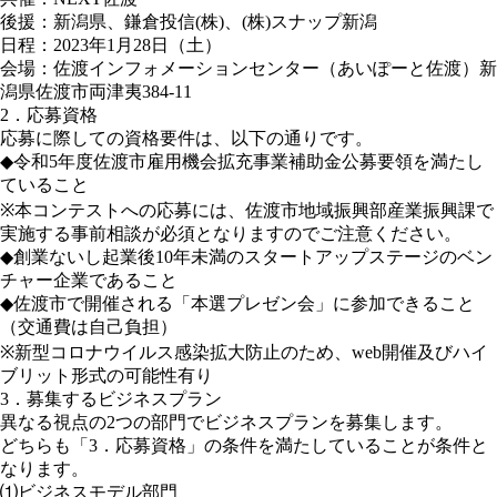
後援：新潟県、鎌倉投信(株)、(株)スナップ新潟
日程：2023年1月28日（土）
会場：佐渡インフォメーションセンター（あいぽーと佐渡）新
潟県佐渡市両津夷384-11
2．応募資格
応募に際しての資格要件は、以下の通りです。
◆令和5年度佐渡市雇用機会拡充事業補助金公募要領を満たし
ていること
※本コンテストへの応募には、佐渡市地域振興部産業振興課で
実施する事前相談が必須となりますのでご注意ください。
◆創業ないし起業後10年未満のスタートアップステージのベン
チャー企業であること
◆佐渡市で開催される「本選プレゼン会」に参加できること
（交通費は自己負担）
※新型コロナウイルス感染拡大防止のため、web開催及びハイ
ブリット形式の可能性有り
3．募集するビジネスプラン
異なる視点の2つの部門でビジネスプランを募集します。
どちらも「3．応募資格」の条件を満たしていることが条件と
なります。
⑴ビジネスモデル部門