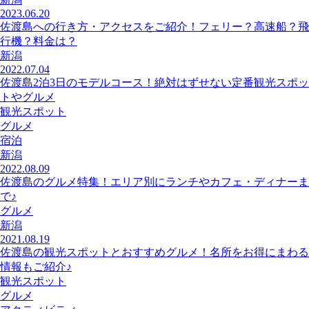
2023.06.20
佐渡島への行き方・アクセスをご紹介！フェリー？高速船？飛
行機？料金は？
新潟
2022.07.04
佐渡島2泊3日のモデルコース！絶対はずせない定番観光スポッ
トやグルメ
観光スポット
グルメ
宿泊
新潟
2022.08.09
佐渡島のグルメ特集！エリア別にランチやカフェ・ディナーま
で♪
グルメ
新潟
2021.08.19
佐渡島の観光スポットとおすすめグルメ！名所をお得にまわる
情報もご紹介♪
観光スポット
グルメ