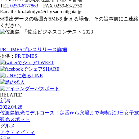
TEL
0259-67-7863
FAX 0259-63-2750
E-mail：ko-kakujyu@city.sado.niigata.jp
※提出データの容量が5MBを超える場合、その旨事前にご連絡
ください。
PR TIMESプレスリリース詳細
提供：
PR TIMES
TWEET
SHARE
LINE
RELATED
新潟
2022.04.28
佐渡島観光モデルコース！定番から穴場まで満喫2泊3日女子旅
観光スポット
グルメ
アクティビティ
新潟