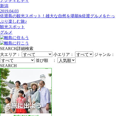
アクティビティ
新潟
2019.04.03
佐渡島の観光スポット！雄大な自然を堪能&佐渡グルメをたっ
ぷり楽しむ旅♪
観光スポット
グルメ
SEARCH
詳細検索
大エリア：
小エリア：
ジャンル：
並び順 ：
SEARCH