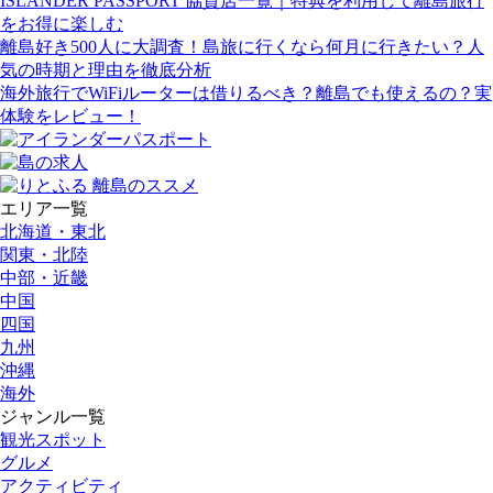
ISLANDER PASSPORT 協賛店一覧｜特典を利用して離島旅行
をお得に楽しむ
離島好き500人に大調査！島旅に行くなら何月に行きたい？人
気の時期と理由を徹底分析
海外旅行でWiFiルーターは借りるべき？離島でも使えるの？実
体験をレビュー！
エリア一覧
北海道・東北
関東・北陸
中部・近畿
中国
四国
九州
沖縄
海外
ジャンル一覧
観光スポット
グルメ
アクティビティ