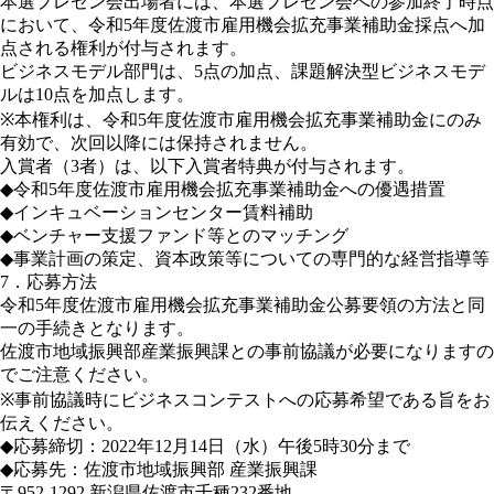
本選プレゼン会出場者には、本選プレゼン会への参加終了時点
において、令和5年度佐渡市雇用機会拡充事業補助金採点へ加
点される権利が付与されます。
ビジネスモデル部門は、5点の加点、課題解決型ビジネスモデ
ルは10点を加点します。
※本権利は、令和5年度佐渡市雇用機会拡充事業補助金にのみ
有効で、次回以降には保持されません。
入賞者（3者）は、以下入賞者特典が付与されます。
◆令和5年度佐渡市雇用機会拡充事業補助金への優遇措置
◆インキュベーションセンター賃料補助
◆ベンチャー支援ファンド等とのマッチング
◆事業計画の策定、資本政策等についての専門的な経営指導等
7．応募方法
令和5年度佐渡市雇用機会拡充事業補助金公募要領の方法と同
一の手続きとなります。
佐渡市地域振興部産業振興課との事前協議が必要になりますの
でご注意ください。
※事前協議時にビジネスコンテストへの応募希望である旨をお
伝えください。
◆応募締切：2022年12月14日（水）午後5時30分まで
◆応募先：佐渡市地域振興部 産業振興課
〒952-1292 新潟県佐渡市千種232番地