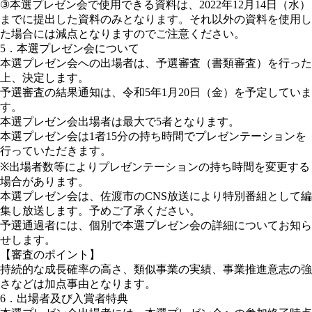
③本選プレゼン会で使用できる資料は、2022年12月14日（水）
までに提出した資料のみとなります。それ以外の資料を使用し
た場合には減点となりますのでご注意ください。
5．本選プレゼン会について
本選プレゼン会への出場者は、予選審査（書類審査）を行った
上、決定します。
予選審査の結果通知は、令和5年1月20日（金）を予定していま
す。
本選プレゼン会出場者は最大で5者となります。
本選プレゼン会は1者15分の持ち時間でプレゼンテーションを
行っていただきます。
※出場者数等によりプレゼンテーションの持ち時間を変更する
場合があります。
本選プレゼン会は、佐渡市のCNS放送により特別番組として編
集し放送します。予めご了承ください。
予選通過者には、個別で本選プレゼン会の詳細についてお知ら
せします。
【審査のポイント】
持続的な成長確率の高さ、類似事業の実績、事業推進意志の強
さなどは加点事由となります。
6．出場者及び入賞者特典