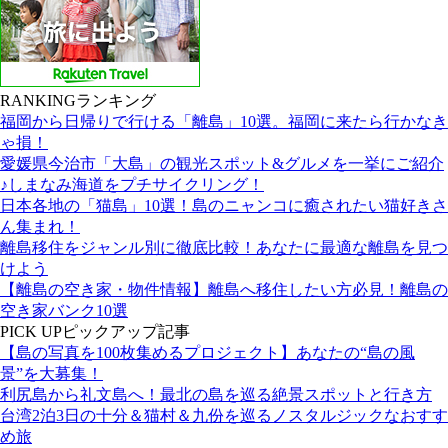
RANKING
ランキング
福岡から日帰りで行ける「離島」10選。福岡に来たら行かなき
ゃ損！
愛媛県今治市「大島」の観光スポット&グルメを一挙にご紹介
♪しまなみ海道をプチサイクリング！
日本各地の「猫島」10選！島のニャンコに癒されたい猫好きさ
ん集まれ！
離島移住をジャンル別に徹底比較！あなたに最適な離島を見つ
けよう
【離島の空き家・物件情報】離島へ移住したい方必見！離島の
空き家バンク10選
PICK UP
ピックアップ記事
【島の写真を100枚集めるプロジェクト】あなたの“島の風
景”を大募集！
利尻島から礼文島へ！最北の島を巡る絶景スポットと行き方
台湾2泊3日の十分＆猫村＆九份を巡るノスタルジックなおすす
め旅