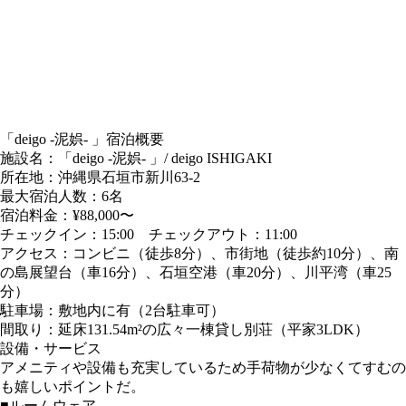
「deigo -泥娯- 」宿泊概要
施設名：「deigo -泥娯- 」/ deigo ISHIGAKI
所在地：沖縄県石垣市新川63-2
最大宿泊人数：6名
宿泊料金：¥88,000〜
チェックイン：15:00 チェックアウト：11:00
アクセス：コンビニ（徒歩8分）、市街地（徒歩約10分）、南
の島展望台（車16分）、石垣空港（車20分）、川平湾（車25
分）
駐車場：敷地内に有（2台駐車可）
間取り：延床131.54m²の広々一棟貸し別荘（平家3LDK）
設備・サービス
アメニティや設備も充実しているため手荷物が少なくてすむの
も嬉しいポイントだ。
■ルームウェア