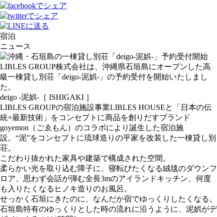
宿泊
ニュース
LIBLES GROUP株式会社は、沖縄県石垣島にオープンした高
級一棟貸し別荘「deigo-泥娯-」の予約受付を開始いたしまし
た。
deigo -泥娯-［ ISHIGAKI ］
LIBLES GROUPの宿泊施設事業LIBLES HOUSEと「日本の伝
統×最新技術」をコンセプトに商品を創りだすブランド
goyemon（ごゑもん）のコラボにより誕生した宿泊施
設。“泥”をコンセプトに琉球造りの平家を改装した一棟貸し別
荘。
こだわり抜かれた家具や建築で構成された空間。
柔らかい光を取り込む障子に、寝転びたくなる絨毯のダウンフ
ロア、思わず会話が弾む全長3mのアイランドキッチン、何度
も入りたくなるヒノキ造りのお風呂。
せっかく石垣にきたのに、なんだか宿でゆっくりしたくなる。
石垣島特有のゆっくりとした時の流れに沿うように、泥娯がデ