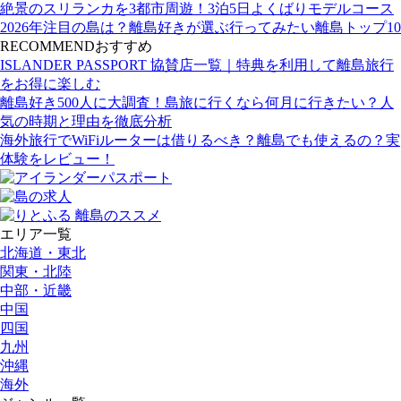
絶景のスリランカを3都市周遊！3泊5日よくばりモデルコース
2026年注目の島は？離島好きが選ぶ行ってみたい離島トップ10
RECOMMEND
おすすめ
ISLANDER PASSPORT 協賛店一覧｜特典を利用して離島旅行
をお得に楽しむ
離島好き500人に大調査！島旅に行くなら何月に行きたい？人
気の時期と理由を徹底分析
海外旅行でWiFiルーターは借りるべき？離島でも使えるの？実
体験をレビュー！
エリア一覧
北海道・東北
関東・北陸
中部・近畿
中国
四国
九州
沖縄
海外