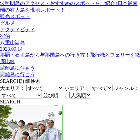
波照間島のアクセス・おすすめのスポットをご紹介♪日本最南
端の有人島を現地レポート！
観光スポット
グルメ
アクティビティ
宿泊
八重山諸島
2023.09.14
那覇・石垣島から与那国島への行き方！飛行機とフェリーを徹
底比較
SEARCH
詳細検索
大エリア：
小エリア：
ジャンル：
並び順 ：
SEARCH