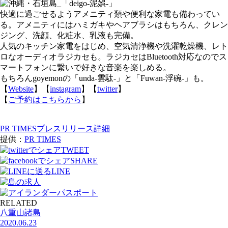
快適に過ごせるようアメニティ類や便利な家電も備わってい
る。アメニティにはハミガキやヘアブラシはもちろん、クレン
ジング、洗顔、化粧水、乳液も完備。
人気のキッチン家電をはじめ、空気清浄機や洗濯乾燥機、レト
ロなオーディオラジカセも。ラジカセはBluetooth対応なのでス
マートフォンに繋いで好きな音楽を楽しめる。
もちろんgoyemonの「unda-雲駄-」と「Fuwan-浮碗-」も。
【
Website
】【
instagram
】【
twitter
】
【
ご予約はこちらから
】
PR TIMESプレスリリース詳細
提供：
PR TIMES
TWEET
SHARE
LINE
RELATED
八重山諸島
2020.06.23