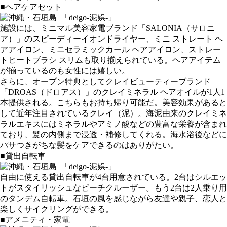
■ヘアケアセット
施設には、ミニマル美容家電ブランド「SALONIA（サロニ
ア）」のスピーディーイオンドライヤー、ミニ ストレート ヘ
アアイロン、ミニセラミックカール ヘアアイロン、ストレー
トヒートブラシ スリムも取り揃えられている。ヘアアイテム
が揃っているのも女性には嬉しい。
さらに、オープン特典としてクレイビューティーブランド
「DROAS（ドロアス）」のクレイミネラル ヘアオイルが1人1
本提供される。こちらもお持ち帰り可能だ。美容効果があると
して近年注目されているクレイ（泥）。海泥由来のクレイミネ
ラルエキスにはミネラルやアミノ酸などの豊富な栄養が含まれ
ており、髪の内側まで浸透・補修してくれる。海水浴後などに
パサつきがちな髪をケアできるのはありがたい。
■貸出自転車
自由に使える貸出自転車が4台用意されている。2台はシルエッ
トがスタイリッシュなビーチクルーザー。もう2台は2人乗り用
のタンデム自転車。石垣の風を感じながら友達や親子、恋人と
楽しくサイクリングができる。
■アメニティ・家電