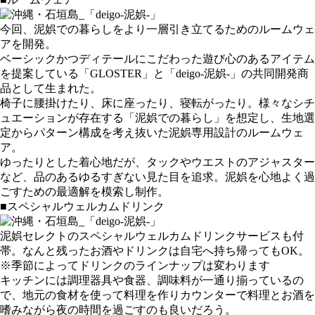
今回、泥娯での暮らしをより一層引き立てるためのルームウェ
アを開発。
ベーシックかつディテールにこだわった遊び心のあるアイテム
を提案している「GLOSTER」と「deigo-泥娯-」の共同開発商
品として生まれた。
椅子に腰掛けたり、床に座ったり、寝転がったり。様々なシチ
ュエーションが存在する「泥娯での暮らし」を想定し、生地選
定からパターン構成を考え抜いた泥娯専用設計のルームウェ
ア。
ゆったりとした着心地だが、タックやウエストのアジャスター
など、品のあるゆるすぎない見た目を追求。泥娯を心地よく過
ごすための最適解を模索し制作。
■スペシャルウェルカムドリンク
泥娯セレクトのスペシャルウェルカムドリンクサービスも付
帯。なんと残ったお酒やドリンクは自宅へ持ち帰ってもOK。
※季節によってドリンクのラインナップは変わります
キッチンには調理器具や食器、調味料が一通り揃っているの
で、地元の食材を使って料理を作りカウンターで料理とお酒を
嗜みながら夜の時間を過ごすのも良いだろう。