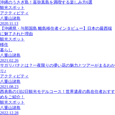
沖縄のうさぎ島！嘉弥真島を満喫する楽しみ方6選
観光スポット
アクティビティ
八重山諸島
2020.11.13
【沖縄県・与那国島 離島移住者インタビュー】日本の最西端
に魅了された理由
観光スポット
移住
暮らし
八重山諸島
2021.02.26
サガリバナとは？一夜限りの儚い花の魅力とツアーがまるわか
り♪
アクティビティ
八重山諸島
2021.08.23
西表島の1泊2日観光モデルコース！世界遺産の島在住者おすす
めをご紹介！
観光スポット
八重山諸島
2022.12.28