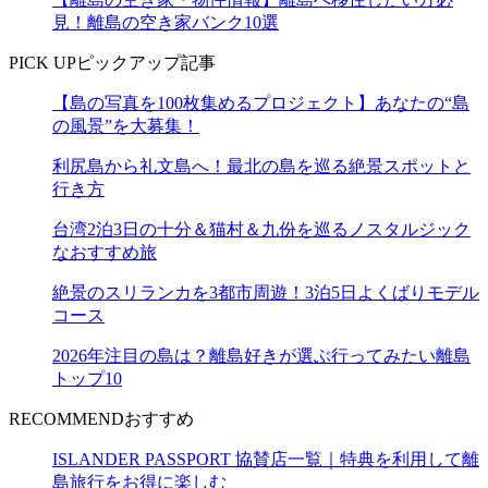
見！離島の空き家バンク10選
PICK UP
ピックアップ記事
【島の写真を100枚集めるプロジェクト】あなたの“島
の風景”を大募集！
利尻島から礼文島へ！最北の島を巡る絶景スポットと
行き方
台湾2泊3日の十分＆猫村＆九份を巡るノスタルジック
なおすすめ旅
絶景のスリランカを3都市周遊！3泊5日よくばりモデル
コース
2026年注目の島は？離島好きが選ぶ行ってみたい離島
トップ10
RECOMMEND
おすすめ
ISLANDER PASSPORT 協賛店一覧｜特典を利用して離
島旅行をお得に楽しむ