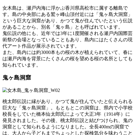
女木島は、瀬戸内海に浮かぶ香川県高松市に属する離島で
す。島の中央部にある鷲ヶ峰山頂付近には「鬼ヶ島大洞窟」
という巨大な洞窟があり、かつて鬼が住んでいたという伝説
があることから、別名「鬼ヶ島」とも呼ばれています。
鬼伝説の他にも、近年では3年に1度開催される瀬戸内国際芸
術祭の会場となっていることもあり、島内にはたくさんの現
代アート作品が展示されています。
また、島内には約3000本もの桜の木が植えられていて、春に
は瀬戸内海を背景にたくさんの桜を望める桜の名所としても
知られています。
鬼ヶ島洞窟
桃太郎伝説に縁があり、かつて鬼が住んでいたと伝えられる
巨大な「鬼ヶ島洞窟」。もともとこの洞窟は、県内で小学校
校長をしていた橋本仙太郎氏によって大正3年（1914年）に
発見されました。その後、桃太郎伝説と結びつけられ、鬼の
洞窟として知られるようになりました。全長400mの洞窟で
は、大人から子どもまでちょっとした探検気分を味わうこと