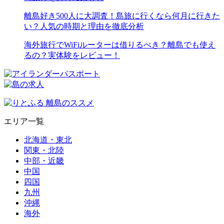
離島好き500人に大調査！島旅に行くなら何月に行きた
い？人気の時期と理由を徹底分析
海外旅行でWiFiルーターは借りるべき？離島でも使え
るの？実体験をレビュー！
エリア一覧
北海道・東北
関東・北陸
中部・近畿
中国
四国
九州
沖縄
海外