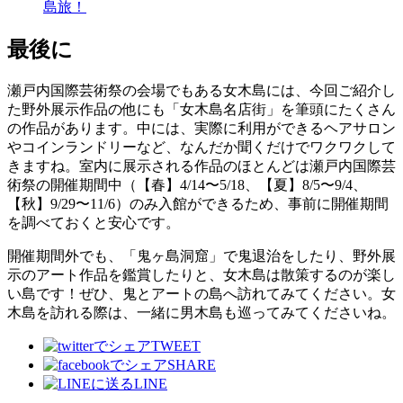
島旅！
最後に
瀬戸内国際芸術祭の会場でもある女木島には、今回ご紹介し
た野外展示作品の他にも「女木島名店街」を筆頭にたくさん
の作品があります。中には、実際に利用ができるヘアサロン
やコインランドリーなど、なんだか聞くだけでワクワクして
きますね。室内に展示される作品のほとんどは瀬戸内国際芸
術祭の開催期間中（【春】4/14〜5/18、【夏】8/5〜9/4、
【秋】9/29〜11/6）のみ入館ができるため、事前に開催期間
を調べておくと安心です。
開催期間外でも、「鬼ヶ島洞窟」で鬼退治をしたり、野外展
示のアート作品を鑑賞したりと、女木島は散策するのが楽し
い島です！ぜひ、鬼とアートの島へ訪れてみてください。女
木島を訪れる際は、一緒に男木島も巡ってみてくださいね。
TWEET
SHARE
LINE