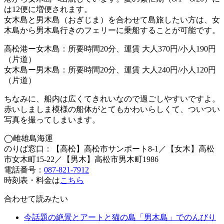
は12便に増便されます。
女木島と男木島（おぎじま）を合わせて島旅したい方は、女
木島から男木島行きのフェリーに乗船することが可能です。
高松港ー女木島：所要時間20分、運賃 大人370円/小人190円
（片道）
女木島ー男木島：所要時間20分、運賃 大人240円/小人120円
（片道）
ちなみに、船内は広くてきれいなので過ごしやすいですよ。
赤いしましま模様の船体がとてもかわいらしくて、ついつい
写真を撮ってしまいます。
◯雌雄島海運
のりば窓口：【高松】高松市サンポート8-1／【女木】高松
市女木町15-22／【男木】高松市男木町1986
電話番号：
087-821-7912
時刻表・料金は
こちら
合わせて読みたい
今話題の絶景とアートと猫の島「男木島」でのんびり