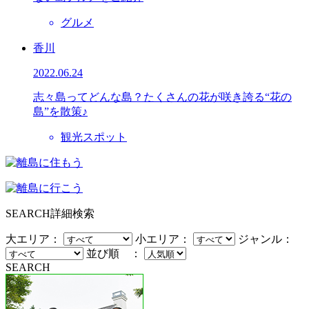
グルメ
香川
2022.06.24
志々島ってどんな島？たくさんの花が咲き誇る“花の
島”を散策♪
観光スポット
SEARCH
詳細検索
大エリア：
小エリア：
ジャンル：
並び順 ：
SEARCH