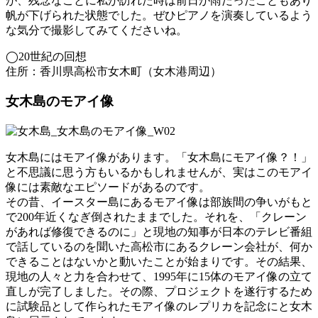
が、残念なことに私が訪れた時は前日が雨だったこともあり
帆が下げられた状態でした。ぜひピアノを演奏しているよう
な気分で撮影してみてくださいね。
◯20世紀の回想
住所：香川県高松市女木町（女木港周辺）
女木島のモアイ像
女木島にはモアイ像があります。「女木島にモアイ像？！」
と不思議に思う方もいるかもしれませんが、実はこのモアイ
像には素敵なエピソードがあるのです。
その昔、イースター島にあるモアイ像は部族間の争いがもと
で200年近くなぎ倒されたままでした。それを、「クレーン
があれば修復できるのに」と現地の知事が日本のテレビ番組
で話しているのを聞いた高松市にあるクレーン会社が、何か
できることはないかと動いたことが始まりです。その結果、
現地の人々と力を合わせて、1995年に15体のモアイ像の立て
直しが完了しました。その際、プロジェクトを遂行するため
に試験品として作られたモアイ像のレプリカを記念にと女木