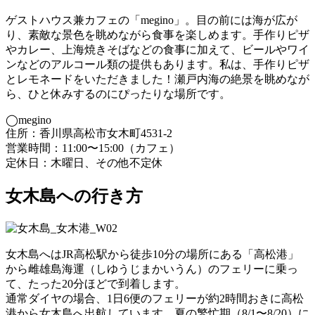
ゲストハウス兼カフェの「megino」。目の前には海が広が
り、素敵な景色を眺めながら食事を楽しめます。手作りピザ
やカレー、上海焼きそばなどの食事に加えて、ビールやワイ
ンなどのアルコール類の提供もあります。私は、手作りピザ
とレモネードをいただきました！瀬戸内海の絶景を眺めなが
ら、ひと休みするのにぴったりな場所です。
◯megino
住所：香川県高松市女木町4531-2
営業時間：11:00〜15:00（カフェ）
定休日：木曜日、その他不定休
女木島への行き方
女木島へはJR高松駅から徒歩10分の場所にある「高松港」
から雌雄島海運（しゆうじまかいうん）のフェリーに乗っ
て、たった20分ほどで到着します。
通常ダイヤの場合、1日6便のフェリーが約2時間おきに高松
港から女木島へ出航しています。夏の繁忙期（8/1〜8/20）に