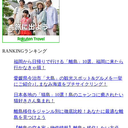
RANKING
ランキング
福岡から日帰りで行ける「離島」10選。福岡に来たら
行かなきゃ損！
愛媛県今治市「大島」の観光スポット&グルメを一挙
にご紹介♪しまなみ海道をプチサイクリング！
日本各地の「猫島」10選！島のニャンコに癒されたい
猫好きさん集まれ！
離島移住をジャンル別に徹底比較！あなたに最適な離
島を見つけよう
【離島の空き家・物件情報】離島へ移住したい方必