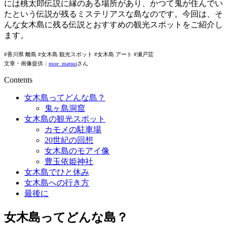
には桃太郎伝説に縁のある場所があり、かつて鬼が住んでい
たという伝説が残るミステリアスな島なのです。今回は、そ
んな女木島に残る伝説とおすすめの観光スポットをご紹介し
ます。
#香川県 離島 #女木島 観光スポット #女木島 アート #瀬戸芸
文章・画像提供：
moe_matsui
さん
Contents
女木島ってどんな島？
鬼ヶ島洞窟
女木島の観光スポット
カモメの駐車場
20世紀の回想
女木島のモアイ像
豊玉依姫神社
女木島でひと休み
女木島への行き方
最後に
女木島ってどんな島？