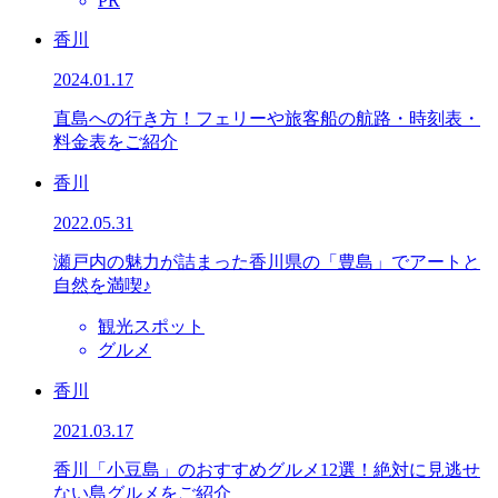
PR
香川
2024.01.17
直島への行き方！フェリーや旅客船の航路・時刻表・
料金表をご紹介
香川
2022.05.31
瀬戸内の魅力が詰まった香川県の「豊島」でアートと
自然を満喫♪
観光スポット
グルメ
香川
2021.03.17
香川「小豆島」のおすすめグルメ12選！絶対に見逃せ
ない島グルメをご紹介