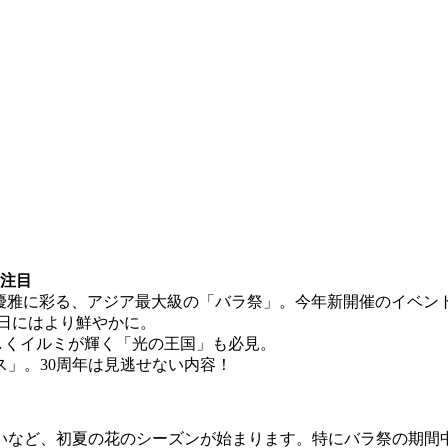
に注目
パの街を優雅に彩る、アジア最大級の「バラ祭」。今年新開催のイベン
の日にはより鮮やかに。
しくイルミが輝く「光の王国」も必見。
」。30周年は見逃せない内容！
など、初夏の花のシーズンが始まります。特にバラ祭の期間中は、