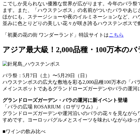
こでしか見られない優雅な世界が広がります。今年のバラ祭で
ます。また、「ハウステンボス」の名前がついたバラやあじ
ほかにも、ステージショーや夜のイルミネーションなど、ハ
並みに色とりどりの美しい花々が咲き誇るハウステンボスで
「初夏の花の街 ワンダーランド」特設サイトは
こちら
アジア最大級！2,000品種・100万本の
バラ祭：5月7日（土）〜5月29日（日）
ハウステンボスの広大な敷地を彩る2,000品種100万本の「
メインスポットであるグランドローズガーデンやバラの運河
グランドローズガーデン・バラの運河に新イベント登場
「バラの広場 ROSARIUM（ロザリウム）」
グランドローズガーデンや運河沿いのバラの花々を見ながら
すめです。ヨーロッパグルメとスイーツを味わいながらゆっ
■ワインの飲み比べ