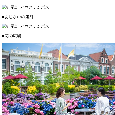
■あじさいの運河
■花の広場