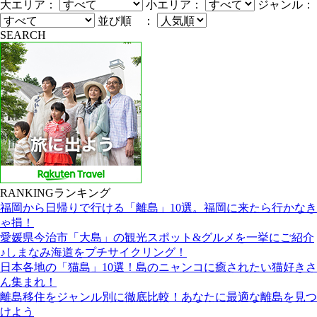
大エリア：
小エリア：
ジャンル：
並び順 ：
SEARCH
RANKING
ランキング
福岡から日帰りで行ける「離島」10選。福岡に来たら行かなき
ゃ損！
愛媛県今治市「大島」の観光スポット&グルメを一挙にご紹介
♪しまなみ海道をプチサイクリング！
日本各地の「猫島」10選！島のニャンコに癒されたい猫好きさ
ん集まれ！
離島移住をジャンル別に徹底比較！あなたに最適な離島を見つ
けよう