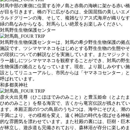
対馬中部の東側に位置する沖ノ島と赤島の海峡に架かる赤い橋
が目を引きます。橋の下に広がるのは、全国屈指の美しいエメ
ラルドグリーンの海、そして、複雑なリアス式海岸が織りなす
緑の島なみからなる、対馬らしい絶景をお楽しみください。
対馬野生生物保護センター
対馬野生生物保護センターは、対馬の希少野生生物保護の拠点
施設です。ツシマヤマネコをはじめとする野生生物の生態やそ
の現状についての解説などを実施しています。またマジックミ
ラー越しにツシマヤマネコを観察することができ、対馬の野生
生物保護の拠点ともなっています。現在、より親しみやすい施
設としてリニューアルし、市民からは「ヤマネコセンター」と
呼ばれています。
和多都美神社
彦火火出見尊（ひこほほでみのみこと）と豊玉姫命（とよたま
ひめのみこと）を祭る海宮で、古くから竜宮伝説が残されてい
ます。本殿正面の5つの鳥居のうち2つは、海中にそびえ、潮の
干満により、その様相を変え、遠く神話の時代を偲ばせる神秘
的な雰囲気を漂わせています。また社殿の裏には、巨樹・巨木
が林立し、遊歩道も完備されており、森林浴が存分に楽しめま