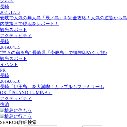
グルメ
長崎
2021.12.13
壱岐で人気の無人島「辰ノ島」を完全攻略！人気の遊覧から島
内散策まで現地をレポート！
観光スポット
アクティビティ
長崎
2019.04.15
“神々の宿る島” 長崎県「壱岐島」で御朱印めぐり旅♪
観光スポット
イベント
PR
長崎
2019.05.10
長崎「伊王島」を大満喫！カップルもファミリーも
OK『ISLAND LUMINA』
アクティビティ
宿泊
SEARCH
詳細検索