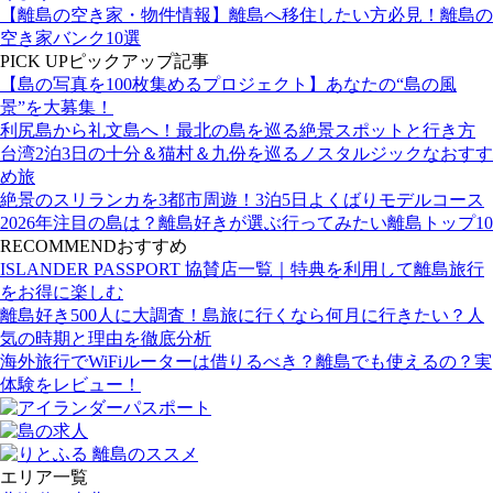
【離島の空き家・物件情報】離島へ移住したい方必見！離島の
空き家バンク10選
PICK UP
ピックアップ記事
【島の写真を100枚集めるプロジェクト】あなたの“島の風
景”を大募集！
利尻島から礼文島へ！最北の島を巡る絶景スポットと行き方
台湾2泊3日の十分＆猫村＆九份を巡るノスタルジックなおすす
め旅
絶景のスリランカを3都市周遊！3泊5日よくばりモデルコース
2026年注目の島は？離島好きが選ぶ行ってみたい離島トップ10
RECOMMEND
おすすめ
ISLANDER PASSPORT 協賛店一覧｜特典を利用して離島旅行
をお得に楽しむ
離島好き500人に大調査！島旅に行くなら何月に行きたい？人
気の時期と理由を徹底分析
海外旅行でWiFiルーターは借りるべき？離島でも使えるの？実
体験をレビュー！
エリア一覧