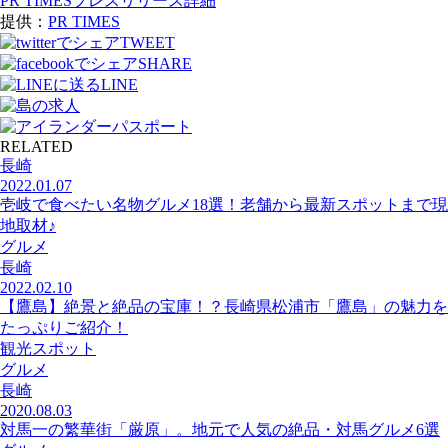
PR TIMESプレスリリース詳細
提供：
PR TIMES
TWEET
SHARE
LINE
RELATED
長崎
2022.01.07
壱岐で食べたい名物グルメ18選！老舗から最新スポットまで現
地取材♪
グルメ
長崎
2022.02.10
【鷹島】絶景と絶品の宝庫！？長崎県松浦市「鷹島」の魅力を
たっぷりご紹介！
観光スポット
グルメ
長崎
2020.08.03
対馬一の繁華街「厳原」。地元で人気の絶品・対馬グルメ6選