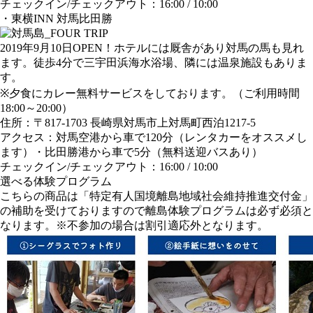
チェックイン/チェックアウト：16:00 / 10:00
・東横INN 対馬比田勝
2019年9月10日OPEN！ホテルには厩舎があり対馬の馬も見れ
ます。徒歩4分で三宇田浜海水浴場、隣には温泉施設もありま
す。
※夕食にカレー無料サービスをしております。（ご利用時間
18:00～20:00）
住所：〒817-1703 長崎県対馬市上対馬町西泊1217-5
アクセス：対馬空港から車で120分（レンタカーをオススメし
ます）・比田勝港から車で5分（無料送迎バスあり）
チェックイン/チェックアウト：16:00 / 10:00
選べる体験プログラム
こちらの商品は「特定有人国境離島地域社会維持推進交付金」
の補助を受けておりますので離島体験プログラムは必ず必須と
なります。※不参加の場合は割引適応外となります。