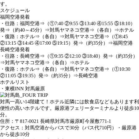
す。
スケジュール
福岡空港発着
・往路：福岡空港⇒（①7:40 ②9:55 ③13:40 ④15:55 ⑤18:10）
発⇒（約40～45分）⇒対馬ヤマネコ空港⇒（各自）⇒ホテル
・復路：ホテル⇒（各自）⇒対馬ヤマネコ空港⇒（①8:45
②13:15 ③14:45 ④17:00 ⑤19:15）発⇒（約35分）⇒福岡空港
長崎空港発着
・往路：長崎空港⇒（①9:35 ②12:10 ③18:40）発⇒（約35分）
⇒対馬ヤマネコ空港⇒（各自）⇒ホテル
・復路：ホテル⇒（各自）⇒対馬ヤマネコ空港⇒（①10:30
②11:05 ③19:35）発⇒（約35分）⇒長崎空港
ホテルリスト
・東横INN 対馬厳原
対馬一高い14階建て！ホテル近隣には飲食店などもあります利
便性の高いホテルです。厳原港フェリーターミナルより徒歩10
分。
住所：〒817-0021 長崎県対馬市厳原町今屋敷771-1
アクセス：対馬空港からバスで30分（バス代710円）・厳原港
から徒歩10分