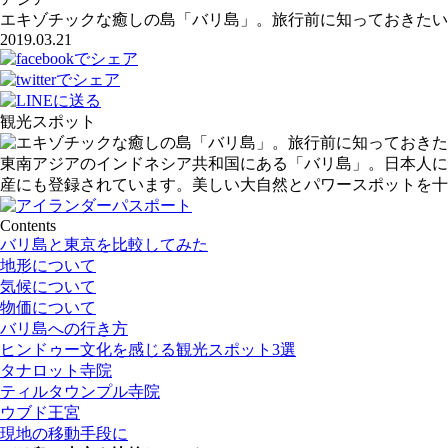
エキゾチックな癒しの島「バリ島」。旅行前に知っておきたい
2019.03.21
観光スポット
東南アジアのインドネシア共和国にある「バリ島」。
日本人に
産にも登録されています。美しい大自然とパワースポットを十
Contents
バリ島と東京を比較してみた
地形について
気候について
物価について
バリ島への行き方
ヒンドゥー文化を感じる観光スポット3選
タナロット寺院
ティルタウンプル寺院
ウブド王宮
現地の移動手段に