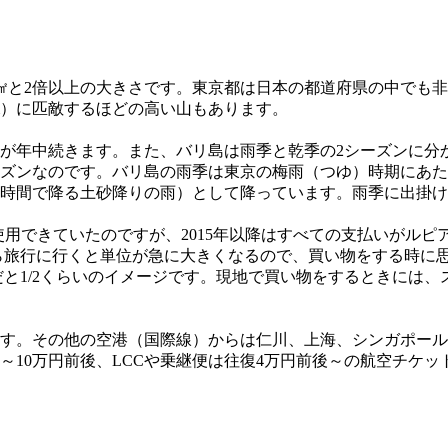
190㎢と2倍以上の大きさです。東京都は日本の都道府県の中で
76m）に匹敵するほどの高い山もあります。
が年中続きます。また、バリ島は雨季と乾季の2シーズンに分かれ
ズンなのです。バリ島の雨季は東京の梅雨（つゆ）時期にあた
時間で降る土砂降りの雨）として降っています。雨季に出掛け
きていたのですが、2015年以降はすべての支払いがルピアに統一
日本から旅行に行くと単位が急に大きくなるので、買い物をする時
と1/2くらいのイメージです。現地で買い物をするときには、ス
す。その他の空港（国際線）からは仁川、上海、シンガポール
～10万円前後、LCCや乗継便は往復4万円前後～の航空チケッ