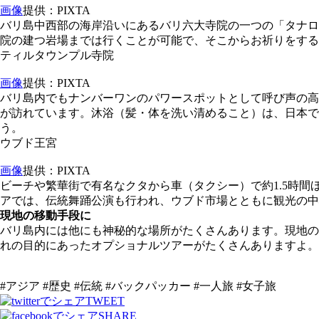
画像
提供：PIXTA
バリ島中西部の海岸沿いにあるバリ六大寺院の一つの「タナロ
院の建つ岩場までは行くことが可能で、そこからお祈りをする
ティルタウンプル寺院
画像
提供：PIXTA
バリ島内でもナンバーワンのパワースポットとして呼び声の高
が訪れています。沐浴（髪・体を洗い清めること）は、日本で
う。
ウブド王宮
画像
提供：PIXTA
ビーチや繁華街で有名なクタから車（タクシー）で約1.5時間
アでは、伝統舞踊公演も行われ、ウブド市場とともに観光の中
現地の移動手段に
バリ島内には他にも神秘的な場所がたくさんあります。現地の
れの目的にあったオプショナルツアーがたくさんありますよ。
#アジア #歴史 #伝統 #バックパッカー #一人旅 #女子旅
TWEET
SHARE