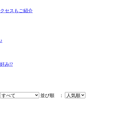
クセスもご紹介
♪
み!?
並び順 ：