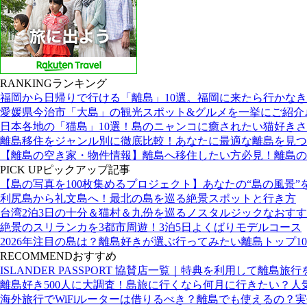
RANKING
ランキング
福岡から日帰りで行ける「離島」10選。福岡に来たら行かな
愛媛県今治市「大島」の観光スポット&グルメを一挙にご紹介
日本各地の「猫島」10選！島のニャンコに癒されたい猫好き
離島移住をジャンル別に徹底比較！あなたに最適な離島を見つ
【離島の空き家・物件情報】離島へ移住したい方必見！離島の
PICK UP
ピックアップ記事
【島の写真を100枚集めるプロジェクト】あなたの“島の風景”
利尻島から礼文島へ！最北の島を巡る絶景スポットと行き方
台湾2泊3日の十分＆猫村＆九份を巡るノスタルジックなおす
絶景のスリランカを3都市周遊！3泊5日よくばりモデルコース
2026年注目の島は？離島好きが選ぶ行ってみたい離島トップ10
RECOMMEND
おすすめ
ISLANDER PASSPORT 協賛店一覧｜特典を利用して離島旅
離島好き500人に大調査！島旅に行くなら何月に行きたい？人
海外旅行でWiFiルーターは借りるべき？離島でも使えるの？