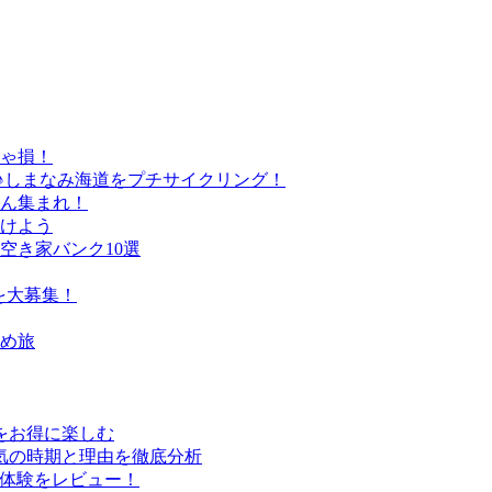
きゃ損！
♪しまなみ海道をプチサイクリング！
さん集まれ！
けよう
空き家バンク10選
を大募集！
すめ旅
行をお得に楽しむ
気の時期と理由を徹底分析
実体験をレビュー！