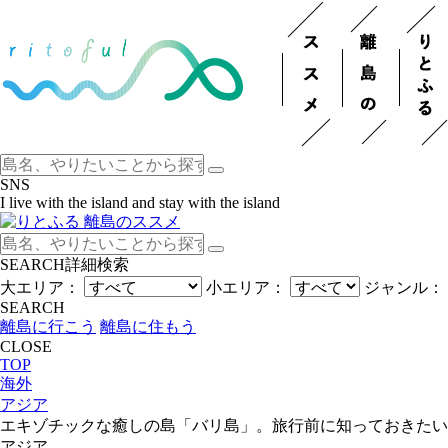
SNS
I live with the island and stay with the island
SEARCH
詳細検索
大エリア：
小エリア：
ジャンル：
SEARCH
離島に行こう
離島に住もう
CLOSE
TOP
海外
アジア
エキゾチックな癒しの島「バリ島」。旅行前に知っておきたい
アジア