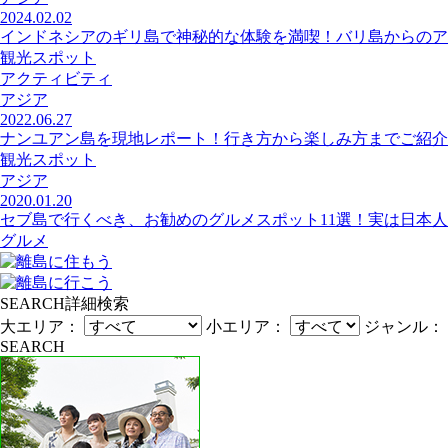
2024.02.02
インドネシアのギリ島で神秘的な体験を満喫！バリ島からのア
観光スポット
アクティビティ
アジア
2022.06.27
ナンユアン島を現地レポート！行き方から楽しみ方までご紹介
観光スポット
アジア
2020.01.20
セブ島で行くべき、お勧めのグルメスポット11選！実は日本人好
グルメ
SEARCH
詳細検索
大エリア：
小エリア：
ジャンル：
SEARCH