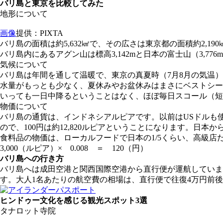
バリ島と東京を比較してみた
地形について
画像
提供：PIXTA
バリ島の面積は約5,632㎢で、その広さは東京都の面積約2,
バリ島内にあるアグン山は標高3,142mと日本の富士山（3,7
気候について
バリ島は年間を通して温暖で、東京の真夏時（7月8月の気温）
水量がもっとも少なく、夏休みやお盆休みはまさにベストシー
いっても一日中降るということはなく、ほぼ毎日スコール（短
物価について
バリ島の通貨は、インドネシアルピアです。以前はUSドルも使用で
ので、100円は約12,820ルピアということになります。
食料品の物価は、ローカルフードで日本の1/5くらい、高級店だ
3,000（ルピア）× 0.008 ＝ 120（円）
バリ島への行き方
バリ島へは成田空港と関西国際空港から直行便が運航していま
す。大人1名あたりの航空費の相場は、直行便で往復4万円前後
ヒンドゥー文化を感じる観光スポット3選
タナロット寺院