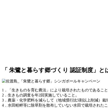
「 朱鷺と暮らす郷づくり 認証制度」と
1．「生きものを育む農法」により栽培されたものであるこ
2．生きもの調査を年2回実施していること。
3．農薬・化学肥料を減らして（地域慣行比5割以上削減）栽
4．水田畦畔等に除草剤を散布していない水田で栽培された