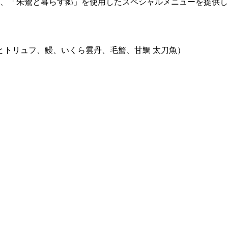
し、「朱鷺と暮らす郷」を使用したスペシャルメニューを提供
とトリュフ、鰻、いくら雲丹、毛蟹、甘鯛 太刀魚）