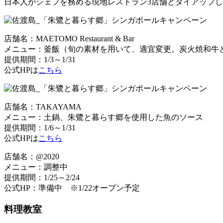
日本人がシェフを務める現地レストラン3店舗とタイアップ
店舗名：MAETOMO Restaurant & Bar
メニュー：釜飯（旬の素材を用いて、適宜変更。炭火焼和牛
提供期間：1/3～1/31
公式HPは
こちら
店舗名：TAKAYAMA
メニュー：土鍋、朱鷺と暮らす郷を使用した魚のソース
提供期間：1/6～1/31
公式HPは
こちら
店舗名：@2020
メニュー：調整中
提供期間：1/25～2/24
公式HP：準備中 ※1/22オープン予定
料理教室