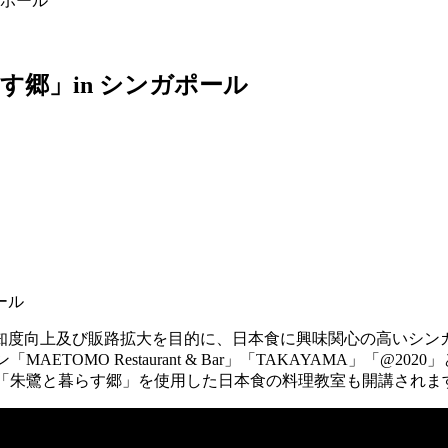
ガポール
郷」in シンガポール
知度向上及び販路拡大を目的に、日本食に興味関心の高いシン
ラン「MAETOMO Restaurant & Bar」「TAKAYAM
は「朱鷺と暮らす郷」を使用した日本食の料理教室も開講されま