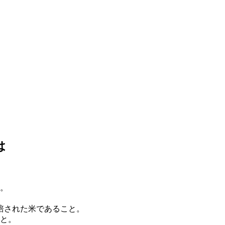
は
と。
培された米であること。
こと。