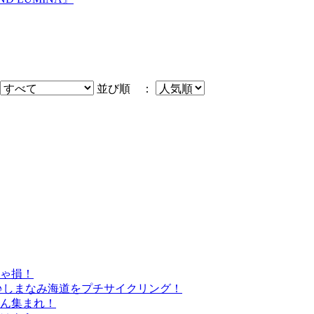
並び順 ：
きゃ損！
♪しまなみ海道をプチサイクリング！
さん集まれ！