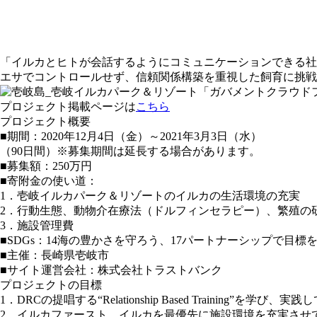
「イルカとヒトが会話するようにコミュニケーションできる社
エサでコントロールせず、信頼関係構築を重視した飼育に挑戦
プロジェクト掲載ページは
こちら
プロジェクト概要
■期間：2020年12月4日（金）～2021年3月3日（水）
（90日間）※募集期間は延長する場合があります。
■募集額：250万円
■寄附金の使い道：
1．壱岐イルカパーク＆リゾートのイルカの生活環境の充実
2．行動生態、動物介在療法（ドルフィンセラピー）、繁殖の
3．施設管理費
■SDGs：14海の豊かさを守ろう、17パートナーシップで目標
■主催：長崎県壱岐市
■サイト運営会社：株式会社トラストバンク
プロジェクトの目標
1．DRCの提唱する“Relationship Based Training”を学び、
2．イルカファースト、イルカを最優先に施設環境を充実させ