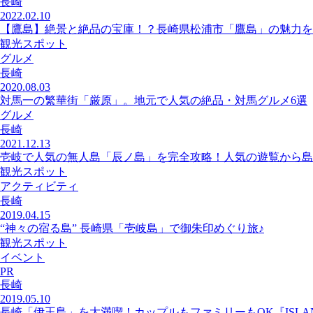
長崎
2022.02.10
【鷹島】絶景と絶品の宝庫！？長崎県松浦市「鷹島」の魅力を
観光スポット
グルメ
長崎
2020.08.03
対馬一の繁華街「厳原」。地元で人気の絶品・対馬グルメ6選
グルメ
長崎
2021.12.13
壱岐で人気の無人島「辰ノ島」を完全攻略！人気の遊覧から島
観光スポット
アクティビティ
長崎
2019.04.15
“神々の宿る島” 長崎県「壱岐島」で御朱印めぐり旅♪
観光スポット
イベント
PR
長崎
2019.05.10
長崎「伊王島」を大満喫！カップルもファミリーもOK『ISLAND