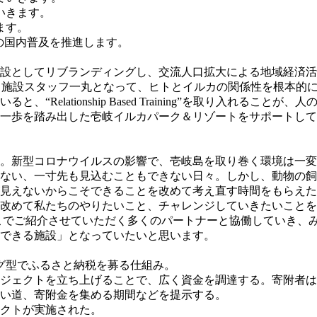
いきます。
ます。
ning”の国内普及を推進します。
点施設としてリブランディングし、交流人口拡大による地域経済
、施設スタッフ一丸となって、ヒトとイルカの関係性を根本的
Relationship Based Training”を取り入れる
一歩を踏み出した壱岐イルカパーク＆リゾートをサポートして
ます。新型コロナウイルスの影響で、壱岐島を取り巻く環境は一
らない、一寸先も見込むこともできない日々。しかし、動物の
見えないからこそできることを改めて考え直す時間をもらえた
、改めて私たちのやりたいこと、チャレンジしていきたいこと
こでご紹介させていただく多くのパートナーと協働していき、
できる施設」となっていたいと思います。
ング型でふるさと納税を募る仕組み。
ジェクトを立ち上げることで、広く資金を調達する。寄附者は自
い道、寄附金を集める期間などを提示する。
ジェクトが実施された。