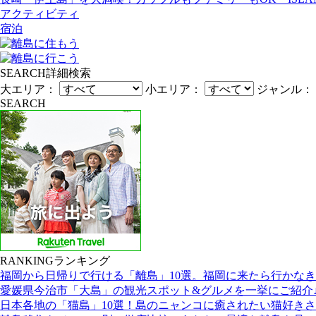
アクティビティ
宿泊
SEARCH
詳細検索
大エリア：
小エリア：
ジャンル：
SEARCH
RANKING
ランキング
福岡から日帰りで行ける「離島」10選。福岡に来たら行かな
愛媛県今治市「大島」の観光スポット&グルメを一挙にご紹介
日本各地の「猫島」10選！島のニャンコに癒されたい猫好き