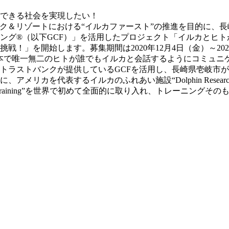
イルカパーク＆リゾートにおける“イルカファースト”の推進を目的
ング®（以下GCF）」を活用したプロジェクト「イルカとヒ
！」を開始します。募集期間は2020年12月4日（金）～202
本で唯一無二のヒトが誰でもイルカと会話するようにコミュニ
トラストバンクが提供しているGCFを活用し、長崎県壱岐市
カを代表するイルカのふれあい施設“Dolphin Research
ased Training”を世界で初めて全面的に取り入れ、トレーニン