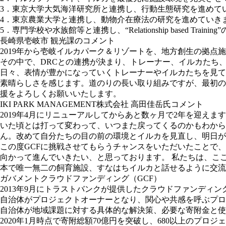
3．東京大学大気海洋研究所と連携し、行動生態研究を進めて
4．東京農業大学と連携し、動物介在療法の研究を進めていき
5．専門学校や水族館等と連携し、“Relationship based Trai
長崎県壱岐市 観光課のコメント
2019年から壱岐イルカパーク＆リゾートを、地方創生の拠
その中で、DRCとの連携が決まり、トレーナー、イルカたち
日々、表情が豊かになっていくトレーナーやイルカたちを見ていると、“
素晴らしさを感じます。道のりの長い取り組みですが、最初の
援をよろしくお願いいたします。
IKI PARK MANAGEMENT株式会社 高田佳岳氏コメント
2019年4月にリニューアルしてからあと数ヶ月で2年を迎え
いた頃とは打って変わって、いつまた戻ってくるのかもわか
ん。改めて自分たちの目の前の環境とイルカを見直し、明日が
この度GCFに挑戦させてもらうチャンスをいただいたことで
向かって進んでいきたい、と思っております。 私たちは、こ
本で唯一無二の飼育施設、すなはちイルカと話せるように交流
ガバメントクラウドファンディング（GCF）
2013年9月にトラストバンクが提供したクラウドファンディ
自治体がプロジェクトオーナーとなり、関心や共感を呼ぶプロ
自治体が地域課題に対する具体的な解決策、必要な寄附金と使
2020年1月時点で寄附総額70億円を突破し、680以上のプロ