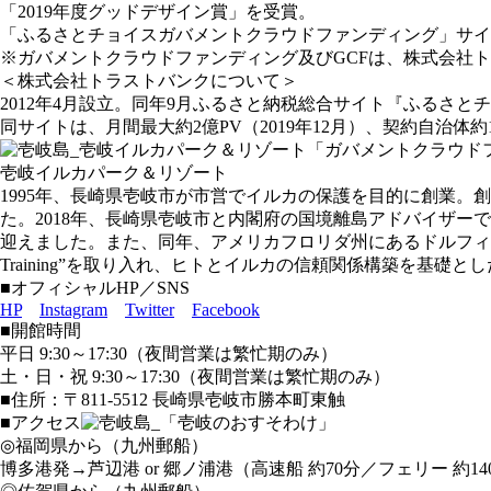
「2019年度グッドデザイン賞」を受賞。
「ふるさとチョイスガバメントクラウドファンディング」サイ
※ガバメントクラウドファンディング及びGCFは、株式会社
＜株式会社トラストバンクについて＞
2012年4月設立。同年9月ふるさと納税総合サイト『ふるさと
同サイトは、月間最大約2億PV（2019年12月）、契約自治体約1
壱岐イルカパーク＆リゾート
1995年、長崎県壱岐市が市営でイルカの保護を目的に創業
た。2018年、長崎県壱岐市と内閣府の国境離島アドバイザーであ
迎えました。また、同年、アメリカフロリダ州にあるドルフィンリサー
Training”を取り入れ、ヒトとイルカの信頼関係構築を基
■オフィシャルHP／SNS
HP
Instagram
Twitter
Facebook
■開館時間
平日 9:30～17:30（夜間営業は繁忙期のみ）
土・日・祝 9:30～17:30（夜間営業は繁忙期のみ）
■住所：〒811-5512 長崎県壱岐市勝本町東触
■アクセス
◎福岡県から（九州郵船）
博多港発→芦辺港 or 郷ノ浦港（高速船 約70分／フェリー 約14