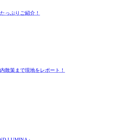
たっぷりご紹介！
内散策まで現地をレポート！
 LUMINA』