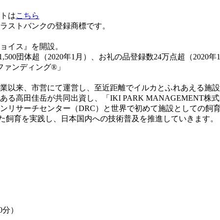
トは
こちら
トラストバンクの登録商標です。
チョイス』を開設。
,500団体超（2020年1月）、お礼の品登録数24万点超（2020
。創業以来、市営にて運営し、至近距離でイルカとふれあえる施
る高田佳岳が共同出資し、「IKI PARK MANAGEMENT
チセンター（DRC）と世界で初めて施設としての飼育技術提携を行い
礎とした飼育を実践し、日本国内への技術普及を推進していきます。
0分）