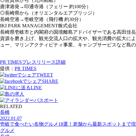
◎佐賀県から（九州郵船）
唐津港発→印通寺港（フェリー 約100分）
◎長崎県から（オリエンタルエアブリッジ）
長崎空港→壱岐空港（飛行機 約30分）
IKI PARK MANAGEMENT株式会社
長崎県壱岐市と内閣府の国境離島アドバイザーである高田佳岳
資源を磨き上げ、観光交流人口の拡大や、観光消費の拡大によ
ュー、マリンアクティビティ事業、キャンプサービスなど島
PR TIMESプレスリリース詳細
提供：
PR TIMES
TWEET
SHARE
LINE
RELATED
長崎
2022.01.07
壱岐で食べたい名物グルメ18選！老舗から最新スポットまで現
グルメ