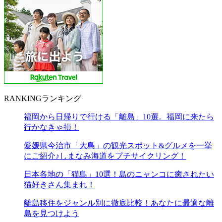
RANKING
ランキング
福岡から日帰りで行ける「離島」10選。福岡に来たら
行かなきゃ損！
愛媛県今治市「大島」の観光スポット&グルメを一挙
にご紹介♪しまなみ海道をプチサイクリング！
日本各地の「猫島」10選！島のニャンコに癒されたい
猫好きさん集まれ！
離島移住をジャンル別に徹底比較！あなたに最適な離
島を見つけよう