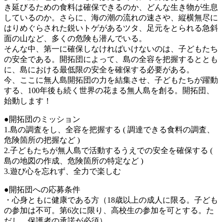
き延びるための食料は確保できるのか、どんな生き物が生息
しているのか。さらに、海の潮の流れの速さや、縦横無尽に
はりめぐらされた鋭いトゲがあるツタ、足元をとられる急斜
面の山など、多くの危険も潜んでいる。
そんな中、第一に確保しなければいけないのは、子どもたち
の安全である。開拓団によって、島の全容を把握するととも
に、島における最低限の安全を確保する必要がある。
今、ここに無人島開拓団の力を結集させ、子どもたちが躍動
する、100年後も続く世界の花まる無人島を創る。開拓団、
始動します！
●開拓団のミッション
1.島の調査をし、全容を把握する ( 調達できる食料の調査、
危険箇所の把握など )
2.子どもたちが無人島で活動するうえでの安全を確保する (
島の地図の作成、危険箇所の特定など )
3.遊び心を忘れず、全力で楽しむ
●開拓団への応募条件
・心身ともに健康である方（18歳以上の成人に限る。子ども
の参加は不可。第6次に限り、高校生の参加を可とする。た
だし、保護者の承諾が必須）