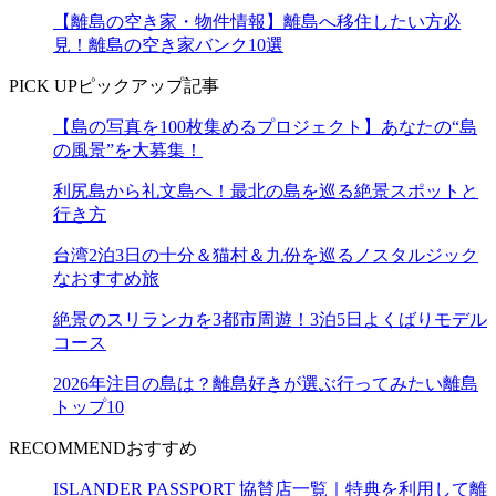
【離島の空き家・物件情報】離島へ移住したい方必
見！離島の空き家バンク10選
PICK UP
ピックアップ記事
【島の写真を100枚集めるプロジェクト】あなたの“島
の風景”を大募集！
利尻島から礼文島へ！最北の島を巡る絶景スポットと
行き方
台湾2泊3日の十分＆猫村＆九份を巡るノスタルジック
なおすすめ旅
絶景のスリランカを3都市周遊！3泊5日よくばりモデル
コース
2026年注目の島は？離島好きが選ぶ行ってみたい離島
トップ10
RECOMMEND
おすすめ
ISLANDER PASSPORT 協賛店一覧｜特典を利用して離