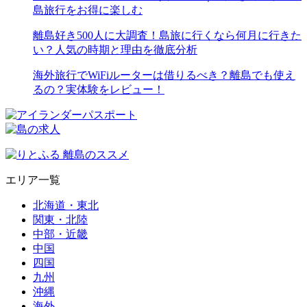
島旅行をお得に楽しむ
離島好き500人に大調査！島旅に行くなら何月に行きた
い？人気の時期と理由を徹底分析
海外旅行でWiFiルーターは借りるべき？離島でも使え
るの？実体験をレビュー！
エリア一覧
北海道・東北
関東・北陸
中部・近畿
中国
四国
九州
沖縄
海外