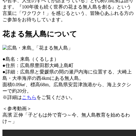
や哲学、人生のすべてが詰まっている」と代表の高濱は語り
ます。『100年後も続く世界の花まる無人島を創る』という
言葉に「ワクワク！」を感じるという、冒険心あふれる方の
ご参加をお待ちしています。
花まる無人島について
●島名：来島（くるしま）
●住所：広島県豊田郡大崎上島町
●詳細：広島県と愛媛県の間の瀬戸内海に位置する、大崎上
島・大串海岸の西4kmにある無人島。
面積0.09㎢、標高68m。広島県安芸津漁港から、海上タクシ
ーで約20分。
※詳細は
こちら
をご覧ください。
＜参考動画＞
高濱 正伸「子どもは外で育つ～今、無人島教育を始めるわ
け～」