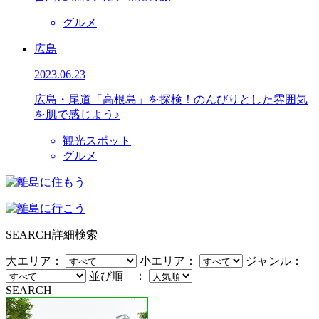
グルメ
広島
2023.06.23
広島・尾道「高根島」を探検！のんびりとした雰囲気
を肌で感じよう♪
観光スポット
グルメ
SEARCH
詳細検索
大エリア：
小エリア：
ジャンル：
並び順 ：
SEARCH