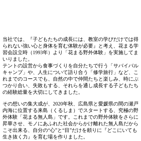
当社では、『子どもたちの成長には、教室の学びだけでは得
られない強い心と身体を育む体験が必要』と考え、花まる学
習会設立時（1993年）より「花まる野外体験」を実施してま
いりました。
テントの設営から食事づくりを自分たちで行う「サバイバル
キャンプ」や、人生について語り合う「修学旅行」など、こ
れまでのコースでも、自然の中で仲間たちと楽しみ、時にぶ
つかり合い、失敗もする、それらを通し成長する子どもたち
の経験総量を大切にしてきました。
その想いの集大成が、2020年秋、広島県と愛媛県の間の瀬戸
内海に位置する来島（くるしま）でスタートする、究極の野
外体験「花まる無人島」です。これまでの野外体験をさらに
昇華させ、モノにあふれた社会からかけ離れた無人島だから
こそ出来る、自分の“心”と“目”だけを頼りに『どこにいても
生き抜く力』を育む場を作りました。