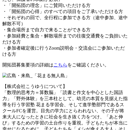
・「開拓団の理念」にご賛同いただける方
・「開拓団の心得」のすべての項目をご了承いただける方
・それぞれの回で、全行程に参加できる方（途中参加、途中
解散不可）
・集合場所まで自力で来ることができる方
・参加経費と集合・解散場所までの往復交通費をご負担いた
だける方
・参加者確定後に行うZoom説明会・交流会にご参加いただ
ける方
開拓団募集要項の詳細は
こちら
をご確認ください。
【株式会社こうゆうについて】
「数理的思考力＝算数脳」「読書と作文を中心とした国語
力」「野外体験」を三本柱として、幼児の本質を見据えた指
導を行う学習塾 花まる学習会、そして進学塾部門であるス
クールFCを運営。目先の学力にとらわれない、その子が将
来大人になったときに社会を生き抜く力をつけ、「あと伸
び」するための学習の土台作りを重視。子どもたちが本当に
幸せになるために、子どもたちを「メシが食える大人」そし