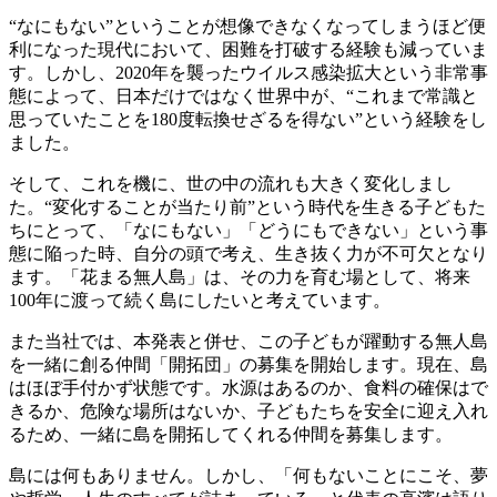
“なにもない”ということが想像できなくなってしまうほど便
利になった現代において、困難を打破する経験も減っていま
す。しかし、2020年を襲ったウイルス感染拡大という非常事
態によって、日本だけではなく世界中が、“これまで常識と
思っていたことを180度転換せざるを得ない”という経験をし
ました。
そして、これを機に、世の中の流れも大きく変化しまし
た。“変化することが当たり前”という時代を生きる子どもた
ちにとって、「なにもない」「どうにもできない」という事
態に陥った時、自分の頭で考え、生き抜く力が不可欠となり
ます。「花まる無人島」は、その力を育む場として、将来
100年に渡って続く島にしたいと考えています。
また当社では、本発表と併せ、この子どもが躍動する無人島
を一緒に創る仲間「開拓団」の募集を開始します。現在、島
はほぼ手付かず状態です。水源はあるのか、食料の確保はで
きるか、危険な場所はないか、子どもたちを安全に迎え入れ
るため、一緒に島を開拓してくれる仲間を募集します。
島には何もありません。しかし、「何もないことにこそ、夢