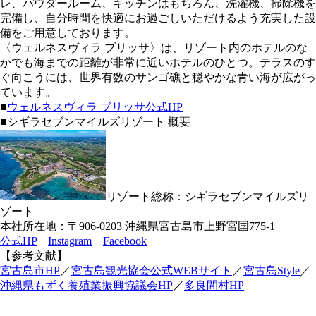
レ、パウダールーム、キッチンはもちろん、洗濯機、掃除機を
完備し、⾃分時間を快適にお過ごしいただけるよう充実した設
備をご用意しております。
〈ウェルネスヴィラ ブリッサ〉は、リゾート内のホテルのな
かでも海までの距離が非常に近いホテルのひとつ。テラスのす
ぐ向こうには、世界有数のサンゴ礁と穏やかな青い海が広がっ
ています。
■
ウェルネスヴィラ ブリッサ公式HP
■シギラセブンマイルズリゾート 概要
リゾート総称：シギラセブンマイルズリ
ゾート
本社所在地：〒906-0203 沖縄県宮古島市上野宮国775-1
公式HP
Instagram
Facebook
【参考文献】
宮古島市HP
／
宮古島観光協会公式WEBサイト
／
宮古島Style
／
沖縄県もずく養殖業振興協議会HP
／
多良間村HP