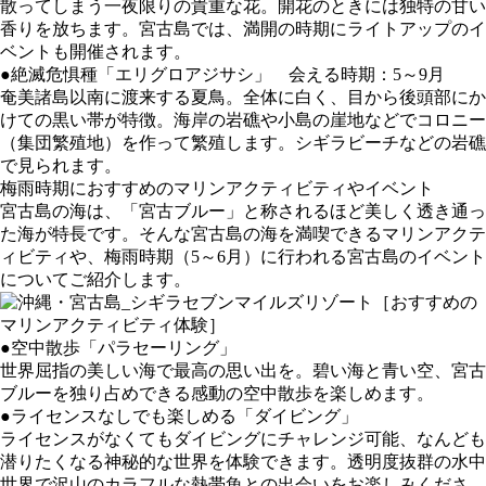
散ってしまう一夜限りの貴重な花。開花のときには独特の甘い
香りを放ちます。宮古島では、満開の時期にライトアップのイ
ベントも開催されます。
●絶滅危惧種「エリグロアジサシ」 会える時期：5～9月
奄美諸島以南に渡来する夏鳥。全体に白く、目から後頭部にか
けての黒い帯が特徴。海岸の岩礁や小島の崖地などでコロニー
（集団繁殖地）を作って繁殖します。シギラビーチなどの岩礁
で見られます。
梅雨時期におすすめのマリンアクティビティやイベント
宮古島の海は、「宮古ブルー」と称されるほど美しく透き通っ
た海が特長です。そんな宮古島の海を満喫できるマリンアクテ
ィビティや、梅雨時期（5～6月）に行われる宮古島のイベント
についてご紹介します。
［おすすめの
マリンアクティビティ体験］
●空中散歩「パラセーリング」
世界屈指の美しい海で最高の思い出を。碧い海と青い空、宮古
ブルーを独り占めできる感動の空中散歩を楽しめます。
●ライセンスなしでも楽しめる「ダイビング」
ライセンスがなくてもダイビングにチャレンジ可能、なんども
潜りたくなる神秘的な世界を体験できます。透明度抜群の水中
世界で沢山のカラフルな熱帯魚との出会いをお楽しみくださ