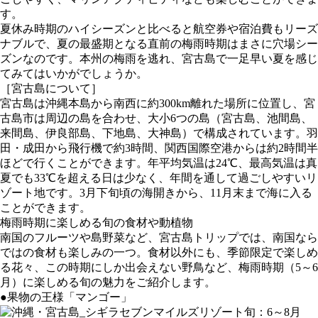
す。
夏休み時期のハイシーズンと比べると航空券や宿泊費もリーズ
ナブルで、夏の最盛期となる直前の梅雨時期はまさに穴場シー
ズンなのです。本州の梅雨を逃れ、宮古島で一足早い夏を感じ
てみてはいかがでしょうか。
［宮古島について］
宮古島は沖縄本島から南西に約300km離れた場所に位置し、宮
古島市は周辺の島を合わせ、大小6つの島（宮古島、池間島、
来間島、伊良部島、下地島、大神島）で構成されています。羽
田・成田から飛行機で約3時間、関西国際空港からは約2時間半
ほどで行くことができます。年平均気温は24℃、最高気温は真
夏でも33℃を超える日は少なく、年間を通して過ごしやすいリ
ゾート地です。3月下旬頃の海開きから、11月末まで海に入る
ことができます。
梅雨時期に楽しめる旬の食材や動植物
南国のフルーツや島野菜など、宮古島トリップでは、南国なら
ではの食材も楽しみの一つ。食材以外にも、季節限定で楽しめ
る花々、この時期にしか出会えない野鳥など、梅雨時期（5～6
月）に楽しめる旬の魅力をご紹介します。
●果物の王様「マンゴー」
旬：6～8月