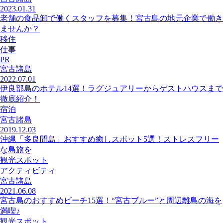
2023.01.31
老舗の食品卸で働くスタッフを募集！宮古島の地元企業で働き
ませんか？
移住
仕事
PR
宮古諸島
2022.07.01
伊良部島のホテル14選！ラグジュアリーからゲストハウスまで
徹底紹介！
宿泊
宮古諸島
2019.12.03
沖縄「多良間島」おすすめ癒しスポット5選！ストレスフリー
な島旅を
観光スポット
アクティビティ
宮古諸島
2021.06.08
宮古島のおすすめビーチ15選！“宮古ブルー”と周辺離島の海を
満喫♪
観光スポット