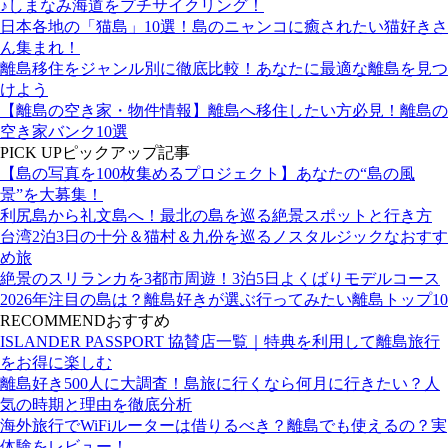
♪しまなみ海道をプチサイクリング！
日本各地の「猫島」10選！島のニャンコに癒されたい猫好きさ
ん集まれ！
離島移住をジャンル別に徹底比較！あなたに最適な離島を見つ
けよう
【離島の空き家・物件情報】離島へ移住したい方必見！離島の
空き家バンク10選
PICK UP
ピックアップ記事
【島の写真を100枚集めるプロジェクト】あなたの“島の風
景”を大募集！
利尻島から礼文島へ！最北の島を巡る絶景スポットと行き方
台湾2泊3日の十分＆猫村＆九份を巡るノスタルジックなおすす
め旅
絶景のスリランカを3都市周遊！3泊5日よくばりモデルコース
2026年注目の島は？離島好きが選ぶ行ってみたい離島トップ10
RECOMMEND
おすすめ
ISLANDER PASSPORT 協賛店一覧｜特典を利用して離島旅行
をお得に楽しむ
離島好き500人に大調査！島旅に行くなら何月に行きたい？人
気の時期と理由を徹底分析
海外旅行でWiFiルーターは借りるべき？離島でも使えるの？実
体験をレビュー！