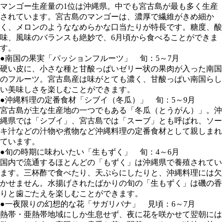
マンゴー生産量の1位は沖縄県。中でも宮古島が最も多く生産
されています。宮古島のマンゴーは、濃厚で繊維がきめ細か
く、メロンのようななめらかな口当たりが特長です。糖度、酸
味、風味のバランスも絶妙で、6月頃から食べることができま
す。
●南国の果実「パッションフルーツ」 旬：5～7月
硬い皮に、小さな種と甘酸っぱいゼリー状の果肉が入った南国
のフルーツ。宮古島産は味がとても濃く、甘酸っぱい南国らし
い美味しさを楽しむことができます。
●沖縄料理の定番食材「シブイ（冬瓜）」 旬：5～9月
宮古島が主な生産地の一つでもある「冬瓜（とうがん）」。沖
縄県では「シブイ」、宮古島では「スーブ」とも呼ばれ、ソー
キ汁などの汁物や煮物など沖縄料理の定番食材として親しまれ
ています。
●旬の時期に味わいたい「生もずく」 旬：4～6月
国内で流通するほとんどの「もずく」は沖縄県で養殖されてい
ます。三杯酢で食べたり、天ぷらにしたりと、沖縄料理には欠
かせません。水揚げされたばかりの旬の「生もずく」は磯の香
りと歯ごたえを楽しむことができます。
●一夜限りの幻想的な花「サガリバナ」 見頃：6～7月
熱帯・亜熱帯地域にしか生息せず、夜に花を咲かせて翌朝には