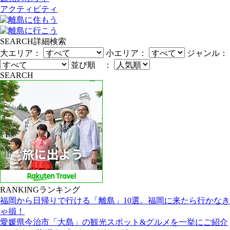
アクティビティ
SEARCH
詳細検索
大エリア：
小エリア：
ジャンル：
並び順 ：
SEARCH
RANKING
ランキング
福岡から日帰りで行ける「離島」10選。福岡に来たら行かなき
ゃ損！
愛媛県今治市「大島」の観光スポット&グルメを一挙にご紹介