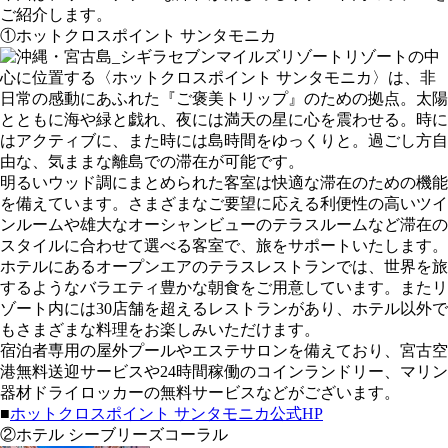
ご紹介します。
①ホットクロスポイント サンタモニカ
リゾートの中
心に位置する〈ホットクロスポイント サンタモニカ〉は、非
日常の感動にあふれた『ご褒美トリップ』のための拠点。太陽
とともに海や緑と戯れ、夜には満天の星に心を震わせる。時に
はアクティブに、また時には島時間をゆっくりと。過ごし方自
由な、気ままな離島での滞在が可能です。
明るいウッド調にまとめられた客室は快適な滞在のための機能
を備えています。さまざまなご要望に応える利便性の高いツイ
ンルームや雄大なオーシャンビューのテラスルームなど滞在の
スタイルに合わせて選べる客室で、旅をサポートいたします。
ホテルにあるオープンエアのテラスレストランでは、世界を旅
するようなバラエティ豊かな朝食をご用意しています。またリ
ゾート内には30店舗を超えるレストランがあり、ホテル以外で
もさまざまな料理をお楽しみいただけます。
宿泊者専用の屋外プールやエステサロンを備えており、宮古空
港無料送迎サービスや24時間稼働のコインランドリー、マリン
器材ドライロッカーの無料サービスなどがございます。
■
ホットクロスポイント サンタモニカ公式HP
②ホテル シーブリーズコーラル