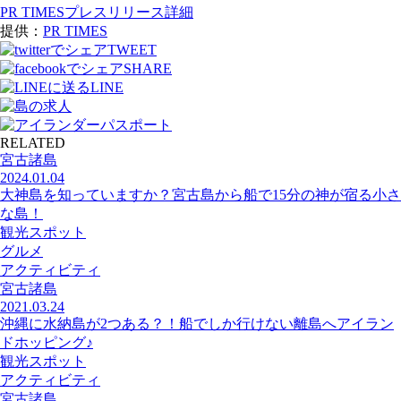
PR TIMESプレスリリース詳細
提供：
PR TIMES
TWEET
SHARE
LINE
RELATED
宮古諸島
2024.01.04
大神島を知っていますか？宮古島から船で15分の神が宿る小さ
な島！
観光スポット
グルメ
アクティビティ
宮古諸島
2021.03.24
沖縄に水納島が2つある？！船でしか行けない離島へアイラン
ドホッピング♪
観光スポット
アクティビティ
宮古諸島