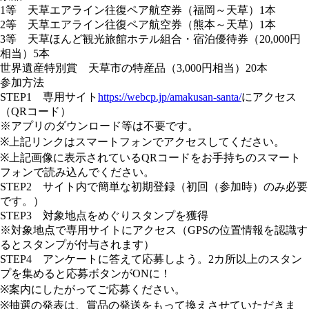
1等 天草エアライン往復ペア航空券（福岡～天草）1本
2等 天草エアライン往復ペア航空券（熊本～天草）1本
3等 天草ほんど観光旅館ホテル組合・宿泊優待券（20,000円
相当）5本
世界遺産特別賞 天草市の特産品（3,000円相当）20本
参加方法
STEP1 専用サイト
https://webcp.jp/amakusan-santa/
にアクセス
（QRコード）
※アプリのダウンロード等は不要です。
※上記リンクはスマートフォンでアクセスしてください。
※上記画像に表示されているQRコードをお手持ちのスマート
フォンで読み込んでください。
STEP2 サイト内で簡単な初期登録（初回（参加時）のみ必要
です。）
STEP3 対象地点をめぐりスタンプを獲得
※対象地点で専用サイトにアクセス（GPSの位置情報を認識す
るとスタンプが付与されます）
STEP4 アンケートに答えて応募しよう。2カ所以上のスタン
プを集めると応募ボタンがONに！
※案内にしたがってご応募ください。
※抽選の発表は、賞品の発送をもって換えさせていただきま