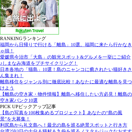
RANKING
ランキング
福岡から日帰りで行ける「離島」10選。福岡に来たら行かなき
ゃ損！
愛媛県今治市「大島」の観光スポット&グルメを一挙にご紹介
♪しまなみ海道をプチサイクリング！
日本各地の「猫島」10選！島のニャンコに癒されたい猫好きさ
ん集まれ！
離島移住をジャンル別に徹底比較！あなたに最適な離島を見つ
けよう
【離島の空き家・物件情報】離島へ移住したい方必見！離島の
空き家バンク10選
PICK UP
ピックアップ記事
【島の写真を100枚集めるプロジェクト】あなたの“島の風
景”を大募集！
利尻島から礼文島へ！最北の島を巡る絶景スポットと行き方
台湾2泊3日の十分＆猫村＆九份を巡るノスタルジックなおすす