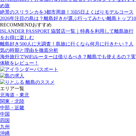
め旅
絶景のスリランカを3都市周遊！3泊5日よくばりモデルコース
2026年注目の島は？離島好きが選ぶ行ってみたい離島トップ10
RECOMMEND
おすすめ
ISLANDER PASSPORT 協賛店一覧｜特典を利用して離島旅行
をお得に楽しむ
離島好き500人に大調査！島旅に行くなら何月に行きたい？人
気の時期と理由を徹底分析
海外旅行でWiFiルーターは借りるべき？離島でも使えるの？実
体験をレビュー！
エリア一覧
北海道・東北
関東・北陸
中部・近畿
中国
四国
九州
沖縄