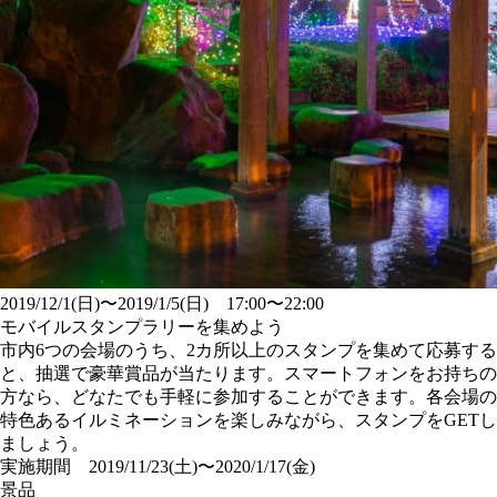
2019/12/1(日)〜2019/1/5(日) 17:00〜22:00
モバイルスタンプラリーを集めよう
市内6つの会場のうち、2カ所以上のスタンプを集めて応募する
と、抽選で豪華賞品が当たります。スマートフォンをお持ちの
方なら、どなたでも手軽に参加することができます。各会場の
特色あるイルミネーションを楽しみながら、スタンプをGETし
ましょう。
実施期間
2019/11/23(土)〜2020/1/17(金)
景品