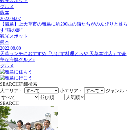
観光スポット
グルメ
熊本
2022.04.07
【湯島】上天草市の離島に約200匹の猫たちがのんびりと暮ら
す“猫の島”
観光スポット
熊本
2022.08.08
天草ランチにおすすめ「いけす料理とらや 天草本渡店」で豪
華な海鮮グルメ♪
グルメ
SEARCH
詳細検索
大エリア：
小エリア：
ジャンル：
並び順 ：
SEARCH