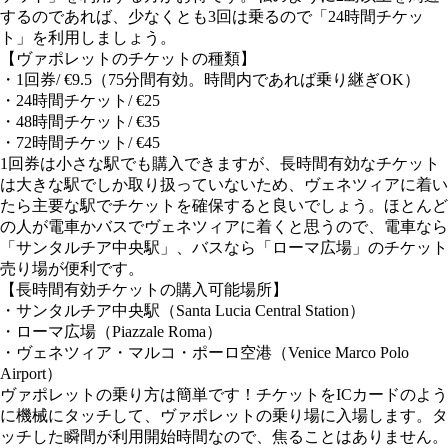
するのであれば、少なくとも3回は乗るので「24時間チケッ
ト」を利用しましょう。
【ヴァポレットのチケットの種類】
・1回券/ €9.5（75分間有効。時間内であれば乗り継ぎOK）
・24時間チケット/ €25
・48時間チケット/ €35
・72時間チケット/ €45
1回券は小さな駅でも購入できますが、長時間有効なチケット
は大きな駅でしか取り扱っていないため、ヴェネツィアに着い
たら主要な駅でチケットを確保すると良いでしょう。ほとんど
の人が電車かバスでヴェネツィアに着くと思うので、電車なら
「サンタルチア中央駅」、バスなら「ローマ広場」のチケット
売り場が便利です。
【長時間有効チケットの購入可能場所】
・サンタルチア中央駅（Santa Lucia Central Station）
・ローマ広場（Piazzale Roma）
・ヴェネツィア・マルコ・ポーロ空港（Venice Marco Polo
Airport）
ヴァポレットの乗り方は簡単です！チケットをICカードのよう
に機械にタッチして、ヴァポレットの乗り場に入場します。タ
ッチした瞬間が利用開始時間なので、焦ることはありません。