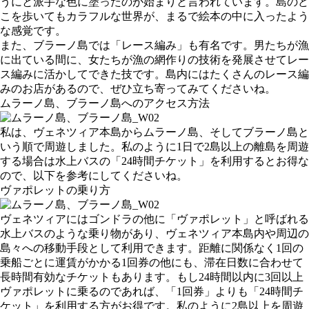
うにと派手な色に塗ったのが始まりと言われています。島のど
こを歩いてもカラフルな世界が、まるで絵本の中に入ったよう
な感覚です。
また、ブラーノ島では「レース編み」も有名です。男たちが漁
に出ている間に、女たちが漁の網作りの技術を発展させてレー
ス編みに活かしてできた技です。島内にはたくさんのレース編
みのお店があるので、ぜひ立ち寄ってみてくださいね。
ムラーノ島、ブラーノ島へのアクセス方法
私は、ヴェネツィア本島からムラーノ島、そしてブラーノ島と
いう順で周遊しました。私のように1日で2島以上の離島を周遊
する場合は水上バスの「24時間チケット」を利用するとお得な
ので、以下を参考にしてくださいね。
ヴァポレットの乗り方
ヴェネツィアにはゴンドラの他に「ヴァポレット」と呼ばれる
水上バスのような乗り物があり、ヴェネツィア本島内や周辺の
島々への移動手段として利用できます。距離に関係なく1回の
乗船ごとに運賃がかかる1回券の他にも、滞在日数に合わせて
長時間有効なチケットもあります。もし24時間以内に3回以上
ヴァポレットに乗るのであれば、「1回券」よりも「24時間チ
ケット」を利用する方がお得です。私のように2島以上を周遊