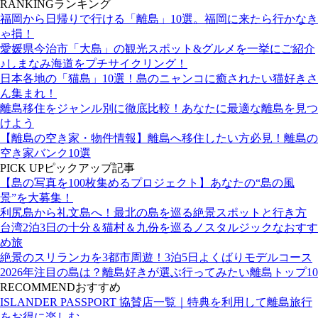
RANKING
ランキング
福岡から日帰りで行ける「離島」10選。福岡に来たら行かなき
ゃ損！
愛媛県今治市「大島」の観光スポット&グルメを一挙にご紹介
♪しまなみ海道をプチサイクリング！
日本各地の「猫島」10選！島のニャンコに癒されたい猫好きさ
ん集まれ！
離島移住をジャンル別に徹底比較！あなたに最適な離島を見つ
けよう
【離島の空き家・物件情報】離島へ移住したい方必見！離島の
空き家バンク10選
PICK UP
ピックアップ記事
【島の写真を100枚集めるプロジェクト】あなたの“島の風
景”を大募集！
利尻島から礼文島へ！最北の島を巡る絶景スポットと行き方
台湾2泊3日の十分＆猫村＆九份を巡るノスタルジックなおすす
め旅
絶景のスリランカを3都市周遊！3泊5日よくばりモデルコース
2026年注目の島は？離島好きが選ぶ行ってみたい離島トップ10
RECOMMEND
おすすめ
ISLANDER PASSPORT 協賛店一覧｜特典を利用して離島旅行
をお得に楽しむ