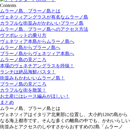
Contents
ムラーノ島、ブラーノ島とは
ヴェネツィアングラスが有名なムラーノ島
カラフルな街並みがかわいいブラーノ島
ムラーノ島、ブラーノ島へのアクセス方法
ヴァポレットの乗り方
ヴェネツィア本島からムラーノ島へ
ムラーノ島からブラーノ島へ
ブラーノ島からヴェネツィア本島へ
ムラーノ島の見どころ
本場のヴェネチアングラスを吟味！
ランチは絶品海鮮パスタ！
街並みもかわいいムラーノ島！
ブラーノ島の見どころ
カラフルな街を散策！
お土産にはレース編みがほしい！
まとめ
ムラーノ島、ブラーノ島とは
ヴェネツィアはイタリア北東部に位置し、大小約120の島から
なる海上都市です。そんな多くの離島の中でも、かわいらしい
街並みとアクセスのしやすさからおすすめの2島「ムラーノ