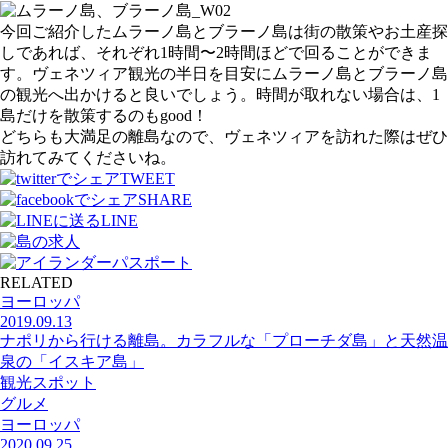
今回ご紹介したムラーノ島とブラーノ島は街の散策やお土産探
しであれば、それぞれ1時間〜2時間ほどで回ることができま
す。ヴェネツィア観光の半日を目安にムラーノ島とブラーノ島
の観光へ出かけると良いでしょう。時間が取れない場合は、1
島だけを散策するのもgood！
どちらも大満足の離島なので、ヴェネツィアを訪れた際はぜひ
訪れてみてくださいね。
TWEET
SHARE
LINE
RELATED
ヨーロッパ
2019.09.13
ナポリから行ける離島。カラフルな「プローチダ島」と天然温
泉の「イスキア島」
観光スポット
グルメ
ヨーロッパ
2020.09.25