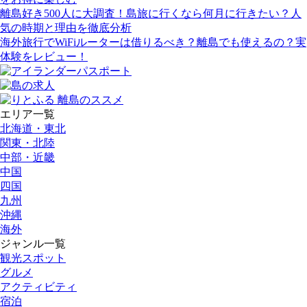
離島好き500人に大調査！島旅に行くなら何月に行きたい？人
気の時期と理由を徹底分析
海外旅行でWiFiルーターは借りるべき？離島でも使えるの？実
体験をレビュー！
エリア一覧
北海道・東北
関東・北陸
中部・近畿
中国
四国
九州
沖縄
海外
ジャンル一覧
観光スポット
グルメ
アクティビティ
宿泊