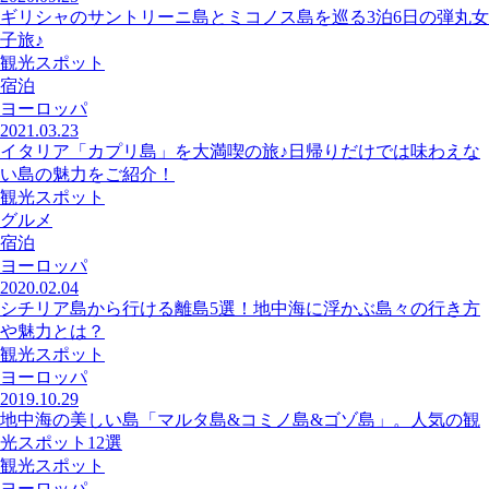
ギリシャのサントリーニ島とミコノス島を巡る3泊6日の弾丸女
子旅♪
観光スポット
宿泊
ヨーロッパ
2021.03.23
イタリア「カプリ島」を大満喫の旅♪日帰りだけでは味わえな
い島の魅力をご紹介！
観光スポット
グルメ
宿泊
ヨーロッパ
2020.02.04
シチリア島から行ける離島5選！地中海に浮かぶ島々の行き方
や魅力とは？
観光スポット
ヨーロッパ
2019.10.29
地中海の美しい島「マルタ島&コミノ島&ゴゾ島」。人気の観
光スポット12選
観光スポット
ヨーロッパ