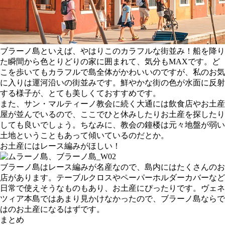
ブラーノ島といえば、やはりこのカラフルな街並み！船を降り
た瞬間から色とりどりの家に囲まれて、気分もMAXです。ど
こを歩いてもカラフルで島全体がかわいいのですが、私のお気
に入りは運河沿いの街並みです。鮮やかな街の色が水面に反射
する様子が、とても美しくておすすめです。
また、サン・マルティーノ教会に続く大通には飲食店やお土産
屋が並んでいるので、ここでひと休みしたりお土産を探したり
しても良いでしょう。ちなみに、教会の鐘楼は元々地盤が弱い
土地ということもあって傾いているのだとか。
お土産にはレース編みがほしい！
ブラーノ島はレース編みが名産なので、島内にはたくさんのお
店があります。テーブルクロスやペーパーホルダーカバーなど
日常で使えそうなものもあり、お土産にぴったりです。ヴェネ
ツィア本島ではあまり見かけなかったので、ブラーノ島ならで
はのお土産になるはずです。
まとめ