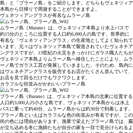
島」と「ブラーノ島」をご紹介します。どちらもヴェネツィア
本島から日帰りで周遊することができますよ。
ヴェネツィアングラスが有名なムラーノ島
ムラーノ島（Murano）は、ヴェネツィア本島より水上バスで
約15分のところに位置する人口約6,000人の島です。世界的に
有名な「ヴェネツィアングラス」の生産地としてよく知られて
います。元々はヴェネツィア本島で製造されていたヴェネチア
ングラスですが、13世紀の火災をきっかけにガラス職人たちが
ヴェネツィア本島よりムラーノ島へ移住したことにより、ムラ
ーノ島でガラス工芸が発展していきました。そのため、島内に
はヴェネチアングラスを販売するお店がたくさん並んでいて、
お店を見て回るだけでもワクワクします。
カラフルな街並みがかわいいブラーノ島
ブラーノ島（Burano）は、ヴェネツィア本島の北東に位置する
人口約3,000人の小さな島です。ヴェネツィア本島からは水上
バスに乗って約40分、ムラーノ島からは約30分で到着します。
ブラーノ島といえばカラフルな色の街並みが有名ですが、この
街の色には理由があります。漁業で栄えたブラーノ島では、霧
が立ち込める冬に漁師たちが自分の家を一目で見分けられるよ