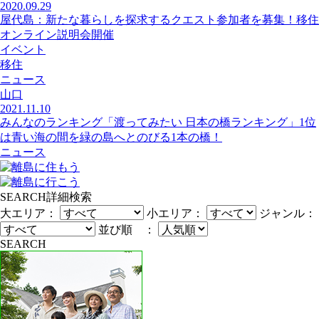
2020.09.29
屋代島：新たな暮らしを探求するクエスト参加者を募集！移住
オンライン説明会開催
イベント
移住
ニュース
山口
2021.11.10
みんなのランキング「渡ってみたい 日本の橋ランキング」1位
は青い海の間を緑の島へとのびる1本の橋！
ニュース
SEARCH
詳細検索
大エリア：
小エリア：
ジャンル：
並び順 ：
SEARCH