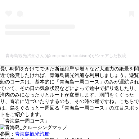
青海島観光汽船さん(@omijimakankoukisen)がシェアした投稿
–
20
長い時間をかけてできた断崖絶壁や岩々など大迫力の絶景を間
近で鑑賞したければ、青海島観光汽船を利用しましょう。遊覧
船のコースは、基本的に「青海島一周コース」のみが運航され
ていて、その日の気象状況などによって途中で折り返したり、
湾内のみになったりとルートが変更します。洞門をくぐった
り、奇岩に近づいたりするのも、その時の運ですね。こちらで
は、島をぐるっと一周回る「青海島一周コース」の注目スポッ
トをご紹介します。
「青海島一周コース」
参照：
青海島観光汽船