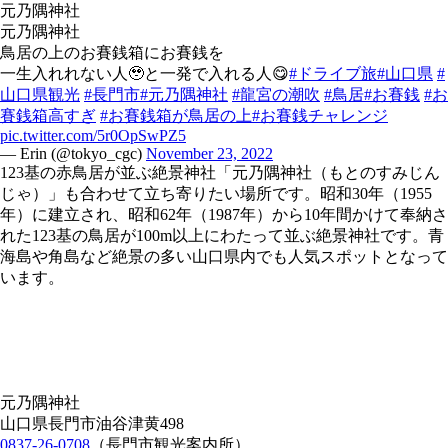
元乃隅神社
元乃隅神社
鳥居の上のお賽銭箱にお賽銭を
一生入れれない人🥹と一発で入れる人😋
#ドライブ旅
#山口県
#
山口県観光
#長門市
#元乃隅神社
#龍宮の潮吹
#鳥居
#お賽銭
#お
賽銭箱高すぎ
#お賽銭箱が鳥居の上
#お賽銭チャレンジ
pic.twitter.com/5r0OpSwPZ5
— Erin (@tokyo_cgc)
November 23, 2022
123基の赤鳥居が並ぶ絶景神社「元乃隅神社（もとのすみじん
じゃ）」も合わせて立ち寄りたい場所です。昭和30年（1955
年）に建立され、昭和62年（1987年）から10年間かけて奉納さ
れた123基の鳥居が100m以上にわたって並ぶ絶景神社です。青
海島や角島など絶景の多い山口県内でも人気スポットとなって
います。
元乃隅神社
山口県長門市油谷津黄498
0837-26-0708
（長門市観光案内所）