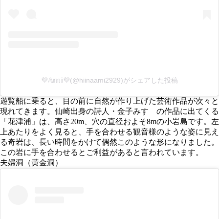
💜𝔸𝕞𝕚💜(@hiinaami2929)がシェアした投稿
遊覧船に乗ると、目の前に自然が作り上げた芸術作品が次々と
現れてきます。仙崎出身の詩人・金子みすゞの作品に出てくる
「花津浦」は、高さ20m、穴の直径およそ8mの小岩島です。左
上あたりをよく見ると、手を合わせる観音様のような姿に見え
る奇岩は、長い時間をかけて偶然このような形になりました。
この岩に手を合わせるとご利益があると言われています。
夫婦洞（黄金洞）