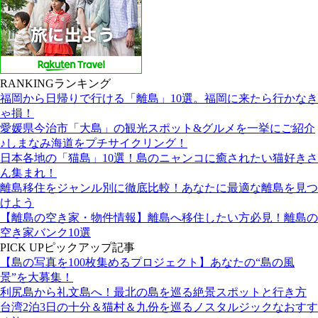
RANKING
ランキング
福岡から日帰りで行ける「離島」10選。福岡に来たら行かなき
ゃ損！
愛媛県今治市「大島」の観光スポット&グルメを一挙にご紹介
♪しまなみ海道をプチサイクリング！
日本各地の「猫島」10選！島のニャンコに癒されたい猫好きさ
ん集まれ！
離島移住をジャンル別に徹底比較！あなたに最適な離島を見つ
けよう
【離島の空き家・物件情報】離島へ移住したい方必見！離島の
空き家バンク10選
PICK UP
ピックアップ記事
【島の写真を100枚集めるプロジェクト】あなたの“島の風
景”を大募集！
利尻島から礼文島へ！最北の島を巡る絶景スポットと行き方
台湾2泊3日の十分＆猫村＆九份を巡るノスタルジックなおすす