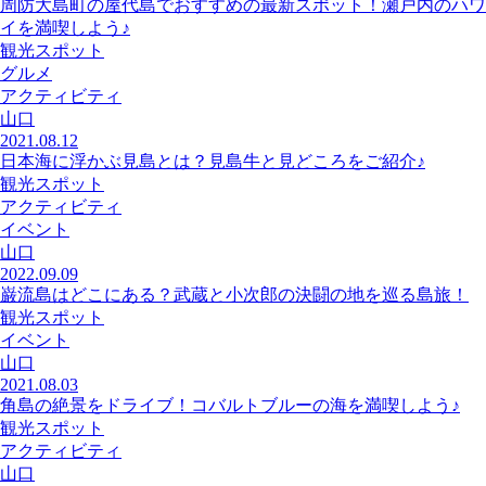
周防大島町の屋代島でおすすめの最新スポット！瀬戸内のハワ
イを満喫しよう♪
観光スポット
グルメ
アクティビティ
山口
2021.08.12
日本海に浮かぶ見島とは？見島牛と見どころをご紹介♪
観光スポット
アクティビティ
イベント
山口
2022.09.09
巌流島はどこにある？武蔵と小次郎の決闘の地を巡る島旅！
観光スポット
イベント
山口
2021.08.03
角島の絶景をドライブ！コバルトブルーの海を満喫しよう♪
観光スポット
アクティビティ
山口