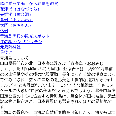
船に乗って海上から絶景を鑑賞
花津浦（はなづうら）
夫婦洞（黄金洞）
幕岩（まくいわ）
大門（おおもん）
仏岩
青海島周辺の観光スポット
道の駅 センザキッチン
元乃隅神社
最後に
青海島について
山口県長門市の北、日本海に浮かぶ「青海島（おおみじ
ま）」。周囲約40kmの島の周辺に並ぶ岩々は、約9000万年前
の火山活動やその後の地殻変動、長年にわたる波の浸食によっ
て生み出され、数々の自然の造形美と圧倒的な迫力から“海上
アルプス”とも呼ばれています。このような絶景は、まさにス
ケールの大きい“自然の美術館”と言えるでしょう。北長門海岸
国定公園の中心に位置する青海島は、島全体が国の名勝、天然
記念物に指定され、日本百景にも選定されるほどの景勝地で
す。
青海島の景色を、青海島自然研究路を散策したり、海からは青