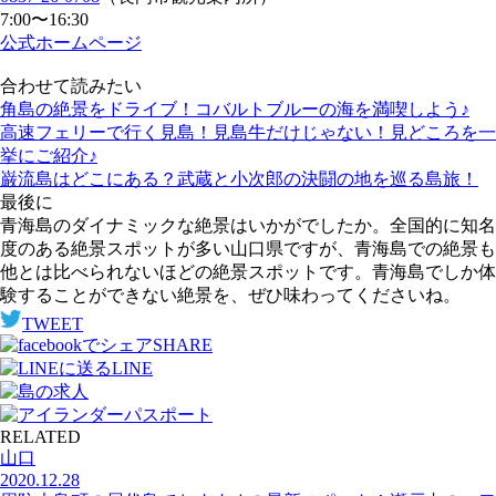
7:00〜16:30
公式ホームページ
合わせて読みたい
角島の絶景をドライブ！コバルトブルーの海を満喫しよう♪
高速フェリーで行く見島！見島牛だけじゃない！見どころを一
挙にご紹介♪
巌流島はどこにある？武蔵と小次郎の決闘の地を巡る島旅！
最後に
青海島のダイナミックな絶景はいかがでしたか。全国的に知名
度のある絶景スポットが多い山口県ですが、青海島での絶景も
他とは比べられないほどの絶景スポットです。青海島でしか体
験することができない絶景を、ぜひ味わってくださいね。
TWEET
SHARE
LINE
RELATED
山口
2020.12.28