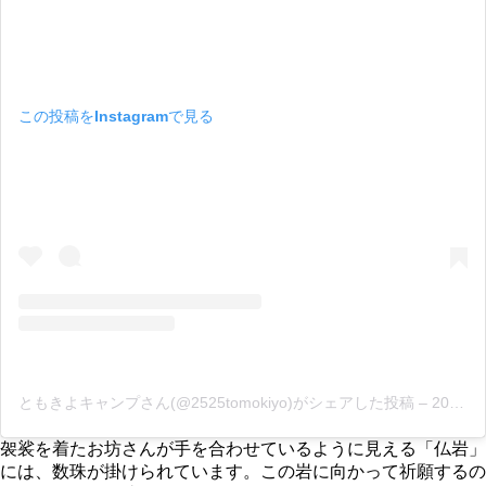
この投稿をInstagramで見る
ともきよキャンプさん(@2525tomokiyo)がシェアした投稿
–
2019年 5月月5日午後3時20分PDT
袈裟を着たお坊さんが手を合わせているように見える「仏岩」
には、数珠が掛けられています。この岩に向かって祈願するの