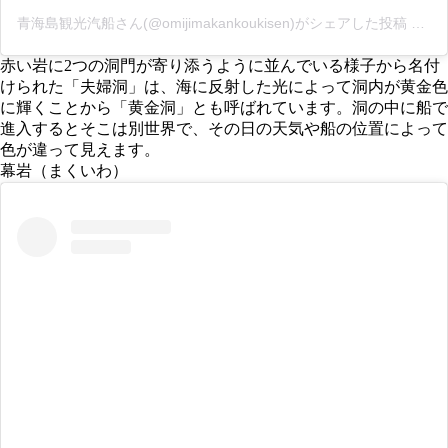
青海島観光汽船さん(@omijimakankoukisen)がシェアした投稿
–
20
赤い岩に2つの洞門が寄り添うように並んでいる様子から名付
けられた「夫婦洞」は、海に反射した光によって洞内が黄金色
に輝くことから「黄金洞」とも呼ばれています。洞の中に船で
進入するとそこは別世界で、その日の天気や船の位置によって
色が違って見えます。
幕岩（まくいわ）