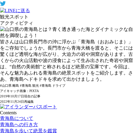
観光スポット
アクティビティ
皆さんは山口県長門市の沖に浮かぶ「青海島（おおみじま）」
をご存知でしょうか。長門市から青海大橋を渡ると、そこには
驚くほど透明な海が広がり、大迫力の岩や洞窟があります。古
くからの火山活動や波の浸食によって生み出された奇岩や洞窟
は、“自然の美術館”と称されるほど絶景の宝庫です。今回は、
そんな魅力あふれる青海島の絶景スポットをご紹介します。さ
あ、青海島へドキドキを求めて出かけましょう。
#山口県 離島 #青海島 観光 #青海島 ドライブ
アイキャッチ画像：PIXTA
2019年10月17日現在の記事
2022年11月24日再編集
Contents
青海島について
青海島への行き方
青海島を歩いて絶景を鑑賞