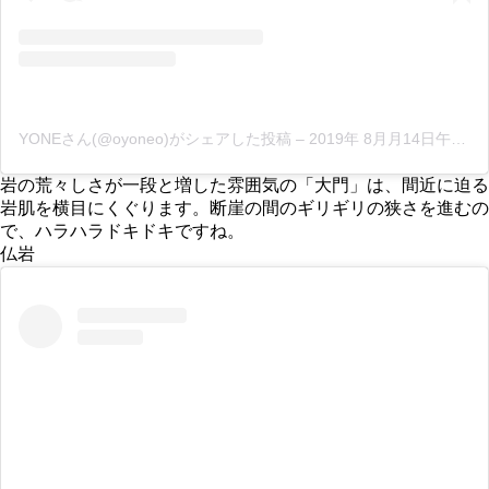
YONEさん(@oyoneo)がシェアした投稿
–
2019年 8月月14日午前12時49分PDT
岩の荒々しさが一段と増した雰囲気の「大門」は、間近に迫る
岩肌を横目にくぐります。断崖の間のギリギリの狭さを進むの
で、ハラハラドキドキですね。
仏岩