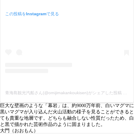
この投稿をInstagramで見る
青海島観光汽船さん(@omijimakankoukisen)がシェアした投稿
–
20
巨大な壁画のような「幕岩」は、約9000万年前、白いマグマに
黒いマグマが入り込んだ火山活動の様子を見ることができると
ても貴重な地層です。どちらも融合しない性質だったため、白
と黒で描かれた芸術作品のように固まりました。
大門（おおもん）