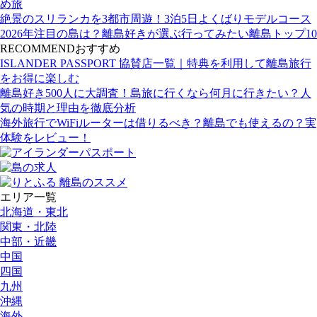
め旅
絶景のスリランカを3都市周遊！3泊5日よくばりモデルコース
2026年注目の島は？離島好きが選ぶ行ってみたい離島トップ10
RECOMMEND
おすすめ
ISLANDER PASSPORT 協賛店一覧｜特典を利用して離島旅行
をお得に楽しむ
離島好き500人に大調査！島旅に行くなら何月に行きたい？人
気の時期と理由を徹底分析
海外旅行でWiFiルーターは借りるべき？離島でも使えるの？実
体験をレビュー！
エリア一覧
北海道・東北
関東・北陸
中部・近畿
中国
四国
九州
沖縄
海外