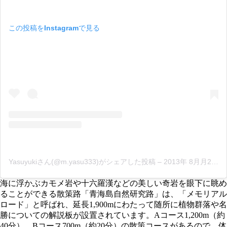
この投稿をInstagramで見る
Yasuyukiさん(@m.yasu333)がシェアした投稿
–
2013年 8月月21日午前6時06分PDT
海に浮かぶカモメ岩や十六羅漢などの美しい奇岩を眼下に眺め
ることができる散策路「青海島自然研究路」は、「メモリアル
ロード」と呼ばれ、延長1,900mにわたって随所に植物群落や名
勝についての解説板が設置されています。Aコース1,200m（約
40分）、Bコース700m（約20分）の散策コースがあるので、体