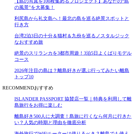
【島の写真を100枚集めるプロジェクト】あなたの“島
の風景”を大募集！
利尻島から礼文島へ！最北の島を巡る絶景スポットと
行き方
台湾2泊3日の十分＆猫村＆九份を巡るノスタルジック
なおすすめ旅
絶景のスリランカを3都市周遊！3泊5日よくばりモデル
コース
2026年注目の島は？離島好きが選ぶ行ってみたい離島
トップ10
RECOMMEND
おすすめ
ISLANDER PASSPORT 協賛店一覧｜特典を利用して離
島旅行をお得に楽しむ
離島好き500人に大調査！島旅に行くなら何月に行きた
い？人気の時期と理由を徹底分析
海外旅行でWiFiルーターは借りるべき？離島でも使え