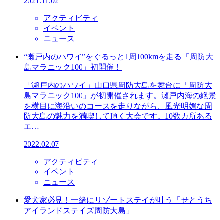
2021.11.02
アクティビティ
イベント
ニュース
“瀬戸内のハワイ”をぐるっと1周100kmを走る「周防大
島マラニック100」初開催！
「瀬戸内のハワイ」山口県周防大島を舞台に「周防大
島マラニック100」が初開催されます。瀬戸内海の絶景
を横目に海沿いのコースを走りながら、風光明媚な周
防大島の魅力を満喫して頂く大会です。10数カ所ある
エ…
2022.02.07
アクティビティ
イベント
ニュース
愛犬家必見！一緒にリゾートステイが叶う「せとうち
アイランドステイズ周防大島」