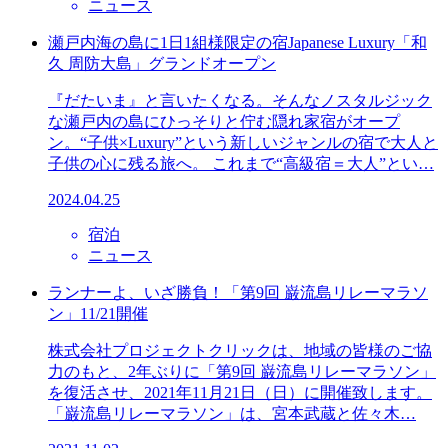
ニュース
瀬戸内海の島に1日1組様限定の宿Japanese Luxury「和
久 周防大島」グランドオープン
『だたいま』と言いたくなる。そんなノスタルジック
な瀬戸内の島にひっそりと佇む隠れ家宿がオープ
ン。“子供×Luxury”という新しいジャンルの宿で大人と
子供の心に残る旅へ。 これまで“高級宿＝大人”とい…
2024.04.25
宿泊
ニュース
ランナーよ、いざ勝負！「第9回 巌流島リレーマラソ
ン」11/21開催
株式会社プロジェクトクリックは、地域の皆様のご協
力のもと、2年ぶりに「第9回 巌流島リレーマラソン」
を復活させ、2021年11月21日（日）に開催致します。
「巌流島リレーマラソン」は、宮本武蔵と佐々木…