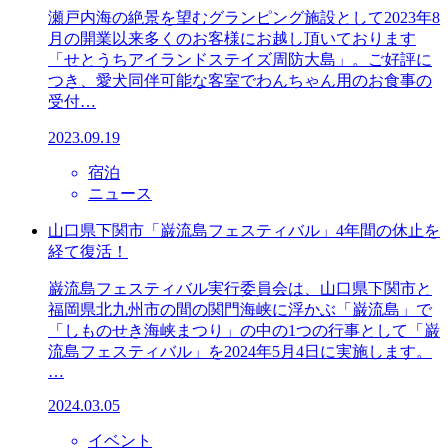
瀬戸内海の絶景を望むグランピング施設として2023年8
月の開業以来多くのお客様にお越し頂いております
「せとうちアイランドステイズ周防大島」。ご好評に
つき、愛犬同伴可能な客室でわんちゃん用のお食事の
受付…
2023.09.19
宿泊
ニュース
山口県下関市「巌流島フェスティバル」4年間の休止を
経て復活！
巌流島フェスティバル実行委員会は、山口県下関市と
福岡県北九州市の間の関門海峡に浮かぶ「巌流島」で
「しものせき海峡まつり」の中の1つの行事として「巌
流島フェスティバル」を2024年5月4日に実施します。
…
2024.03.05
イベント