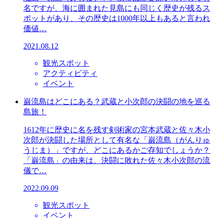
名ですが、海に囲まれた見島にも同じく歴史が残るス
ポットがあり、その歴史は1000年以上もあると言われ
価値…
2021.08.12
観光スポット
アクティビティ
イベント
巌流島はどこにある？武蔵と小次郎の決闘の地を巡る
島旅！
1612年に歴史に名を残す剣術家の宮本武蔵と佐々木小
次郎が決闘した場所として有名な「巌流島（がんりゅ
うじま）」ですが、どこにあるかご存知でしょうか？
「巌流島」の由来は、決闘に敗れた佐々木小次郎の流
儀で…
2022.09.09
観光スポット
イベント