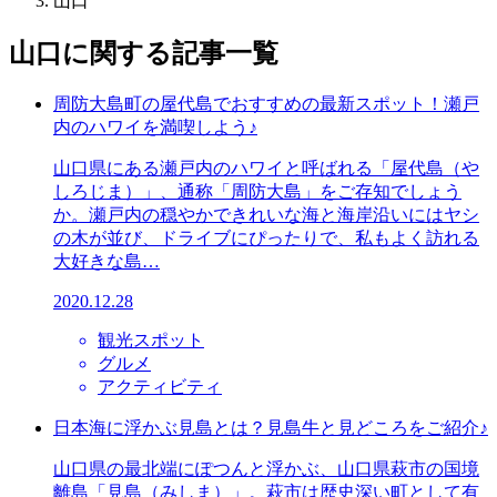
山口
山口
に関する記事一覧
周防大島町の屋代島でおすすめの最新スポット！瀬戸
内のハワイを満喫しよう♪
山口県にある瀬戸内のハワイと呼ばれる「屋代島（や
しろじま）」、通称「周防大島」をご存知でしょう
か。瀬戸内の穏やかできれいな海と海岸沿いにはヤシ
の木が並び、ドライブにぴったりで、私もよく訪れる
大好きな島…
2020.12.28
観光スポット
グルメ
アクティビティ
日本海に浮かぶ見島とは？見島牛と見どころをご紹介♪
山口県の最北端にぽつんと浮かぶ、山口県萩市の国境
離島「見島（みしま）」。萩市は歴史深い町として有