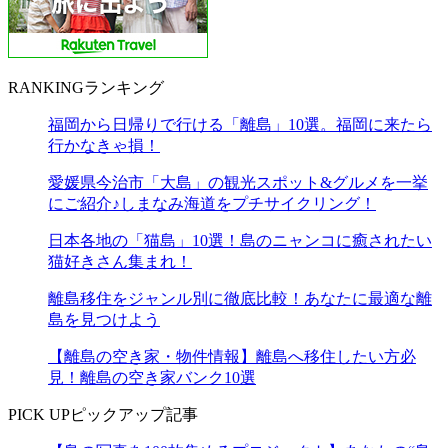
RANKING
ランキング
福岡から日帰りで行ける「離島」10選。福岡に来たら
行かなきゃ損！
愛媛県今治市「大島」の観光スポット&グルメを一挙
にご紹介♪しまなみ海道をプチサイクリング！
日本各地の「猫島」10選！島のニャンコに癒されたい
猫好きさん集まれ！
離島移住をジャンル別に徹底比較！あなたに最適な離
島を見つけよう
【離島の空き家・物件情報】離島へ移住したい方必
見！離島の空き家バンク10選
PICK UP
ピックアップ記事