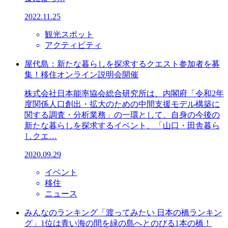
2022.11.25
観光スポット
アクティビティ
屋代島：新たな暮らしを探求するクエスト参加者を募
集！移住オンライン説明会開催
株式会社日本能率協会総合研究所は、内閣府「令和2年
度関係人口創出・拡大のための中間支援モデル構築に
関する調査・分析業務」の一環として、自身の今後の
新たな暮らしを探求するイベント、「山口・田舎暮ら
しクエ…
2020.09.29
イベント
移住
ニュース
みんなのランキング「渡ってみたい 日本の橋ランキン
グ」1位は青い海の間を緑の島へとのびる1本の橋！