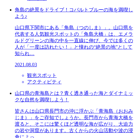
角島の絶景をドライブ！コバルトブルーの海を満喫し
よう♪
山口県下関市にある「角島（つのしま）」。山口県を
代表する人気観光スポットの「角島大橋」は、エメラ
ルドグリーンの海の中を一直線に伸び、今では多くの
人が「一度は訪れたい！」と憧れの“絶景の地”として
知られ…
2021.08.03
観光スポット
アクティビティ
山口県の青海島とは？青く透き通った海とダイナミッ
クな自然を満喫しよう！
皆さんは山口県長門市の沖に浮かぶ「青海島（おおみ
じま）」をご存知でしょうか。長門市から青海大橋を
渡ると、そこには驚くほど透明な海が広がり、大迫力
の岩や洞窟があります。古くからの火山活動や波の浸
食によっ…