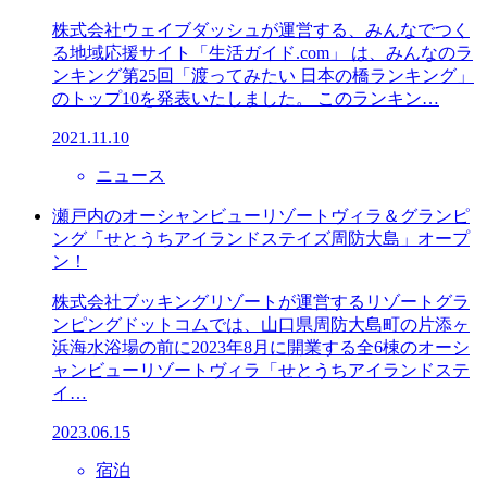
株式会社ウェイブダッシュが運営する、みんなでつく
る地域応援サイト「生活ガイド.com」 は、みんなのラ
ンキング第25回「渡ってみたい 日本の橋ランキング」
のトップ10を発表いたしました。 このランキン…
2021.11.10
ニュース
瀬戸内のオーシャンビューリゾートヴィラ＆グランピ
ング「せとうちアイランドステイズ周防大島」オープ
ン！
株式会社ブッキングリゾートが運営するリゾートグラ
ンピングドットコムでは、山口県周防大島町の片添ヶ
浜海水浴場の前に2023年8月に開業する全6棟のオーシ
ャンビューリゾートヴィラ「せとうちアイランドステ
イ…
2023.06.15
宿泊