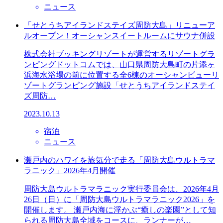
ニュース
「せとうちアイランドステイズ周防大島」リニューア
ルオープン！オーシャンスイートルームにサウナ併設
株式会社ブッキングリゾートが運営するリゾートグラ
ンピングドットコムでは、山口県周防大島町の片添ヶ
浜海水浴場の前に位置する全6棟のオーシャンビューリ
ゾートグランピング施設「せとうちアイランドステイ
ズ周防…
2023.10.13
宿泊
ニュース
瀬戸内のハワイを旅気分で走る「周防大島ウルトラマ
ラニック」2026年4月開催
周防大島ウルトラマラニック実行委員会は、2026年4月
26日（日）に「周防大島ウルトラマラニック2026」を
開催します。 瀬戸内海に浮かぶ“癒しの楽園”として知
られる周防大島全域をコースに、ランナーが…