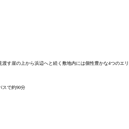
見渡す崖の上から浜辺へと続く敷地内には個性豊かな4つのエ
スで約90分