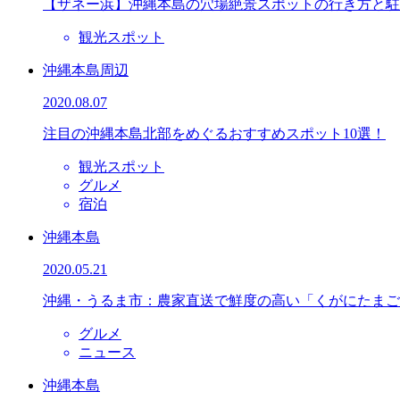
【ザネー浜】沖縄本島の穴場絶景スポットの行き方と駐
観光スポット
沖縄本島周辺
2020.08.07
注目の沖縄本島北部をめぐるおすすめスポット10選！
観光スポット
グルメ
宿泊
沖縄本島
2020.05.21
沖縄・うるま市：農家直送で鮮度の高い「くがにたまご
グルメ
ニュース
沖縄本島