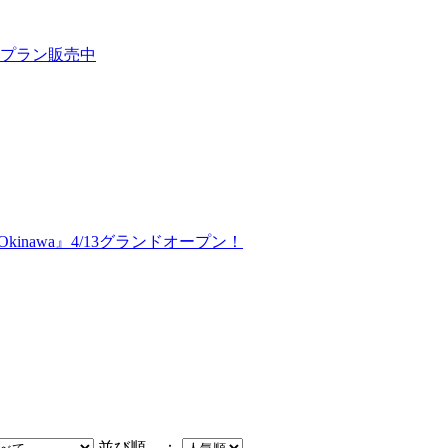
プラン販売中
 Okinawa』4/13グランドオープン！
並び順 ：