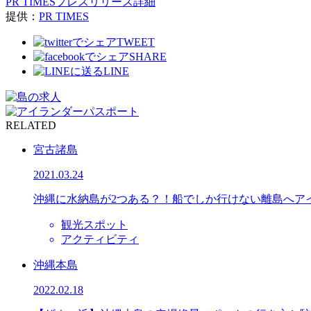
PR TIMESプレスリリース詳細
提供：
PR TIMES
TWEET
SHARE
LINE
RELATED
宮古諸島
2021.03.24
沖縄に水納島が2つある？！船でしか行けない離島へア
観光スポット
アクティビティ
沖縄本島
2022.02.18