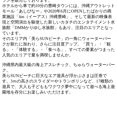
ランを販売しております。
ホテルから車で約10分の豊崎タウンには、沖縄アウトレット
モール「あしびなー」や2020年6月にOPENしたばかりの商
業施設「iias（イーアス）沖縄豊崎」、そして最新の映像表
現と空間演出を駆使した新しいカタチのエンタテイメント水
族館「DMMかりゆし水族館」もあり、注目のエリアとなっ
ています。
そのエリア内「美らSUNビーチ」の一角にウォーターパー
クが新たに加わり、さらに注目度アップ。「買う」・「観
る」・「体験する」・「食べる」、すべての要素がつまった
人気のエリアで夏を満喫しませんか。
沖縄県内最大級の海上アスレチック、ちゅらウォーターパー
ク。
美らSUNビーチに巨大なエア遊具が浮かぶさまは圧巻で
す。3ｍの高さのスライダーやトランポリンなど、17種類の
遊具で、大人も子どももワクワク夢中になって遊べる海上遊
園地を存分にお楽しみいただけます。