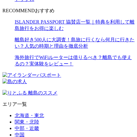
RECOMMEND
おすすめ
ISLANDER PASSPORT 協賛店一覧｜特典を利用して離
島旅行をお得に楽しむ
離島好き500人に大調査！島旅に行くなら何月に行きた
い？人気の時期と理由を徹底分析
海外旅行でWiFiルーターは借りるべき？離島でも使え
るの？実体験をレビュー！
エリア一覧
北海道・東北
関東・北陸
中部・近畿
中国