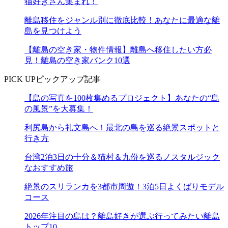
猫好きさん集まれ！
離島移住をジャンル別に徹底比較！あなたに最適な離
島を見つけよう
【離島の空き家・物件情報】離島へ移住したい方必
見！離島の空き家バンク10選
PICK UP
ピックアップ記事
【島の写真を100枚集めるプロジェクト】あなたの“島
の風景”を大募集！
利尻島から礼文島へ！最北の島を巡る絶景スポットと
行き方
台湾2泊3日の十分＆猫村＆九份を巡るノスタルジック
なおすすめ旅
絶景のスリランカを3都市周遊！3泊5日よくばりモデル
コース
2026年注目の島は？離島好きが選ぶ行ってみたい離島
トップ10