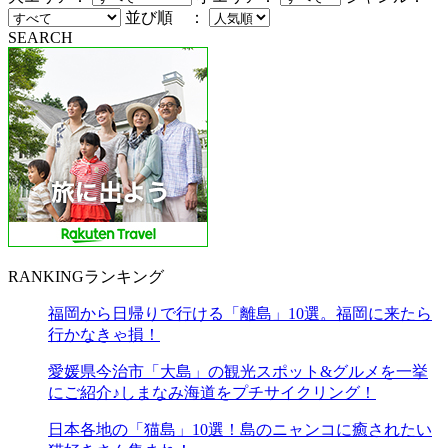
並び順 ：
SEARCH
RANKING
ランキング
福岡から日帰りで行ける「離島」10選。福岡に来たら
行かなきゃ損！
愛媛県今治市「大島」の観光スポット&グルメを一挙
にご紹介♪しまなみ海道をプチサイクリング！
日本各地の「猫島」10選！島のニャンコに癒されたい