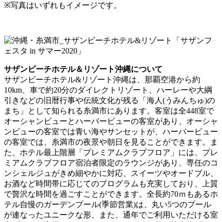
※写真はいずれもイメージです。
サザンビーチホテル＆リゾート沖縄について
サザンビーチホテル&リゾート沖縄は、那覇空港から約
10km、⾞で約20分のダイレクトリゾート、ハーレーや⼤綱
引きなどの旧暦⾏事や伝統⽂化が残る「海⼈(うみんちゅ)の
まち」として知られる⽷満市にあります。客室は全448室で
オーシャンビューとハーバービューの客室があり、オーシャ
ンビューの客室では⻘い海やサンセットが、ハーバービュー
の客室では、⽷満市の夜景や朝日を⾒ることができます。ま
た、ホテル最上階層「プレミアムクラブフロア」には、プレ
ミアムクラブフロア宿泊者限定のラウンジがあり、専任のコ
ンシェルジュがきめ細やかに対応、スイーツやオードブル、
お酒など時間帯に応じてのプログラムも充実しており、上質
で贅沢な時間を過ごすことができます。全⻑約70ｍもあるホ
テル⾃慢のガーデンプール(季節営業)は、丸い5つのプール
が連なったユニークな形、また、通年でご利⽤いただける室