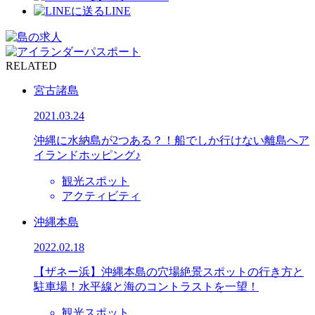
LINE
RELATED
宮古諸島
2021.03.24
沖縄に水納島が2つある？！船でしか行けない離島へア
イランドホッピング♪
観光スポット
アクティビティ
沖縄本島
2022.02.18
【ザネー浜】沖縄本島の穴場絶景スポットの行き方と
駐車場！水平線と海のコントラストを一望！
観光スポット