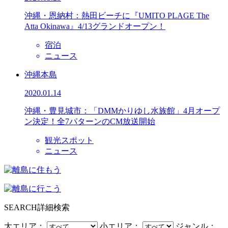
沖縄・恩納村：熱田ビーチに『UMITO PLAGE The
Atta Okinawa』4/13グランドオープン！
宿泊
ニュース
沖縄本島
2020.01.14
沖縄・豊見城市：「DMMかりゆし水族館」4月オープ
ン決定！全7パターンのCM放送開始
観光スポット
ニュース
SEARCH
詳細検索
大エリア：
小エリア：
ジャンル：