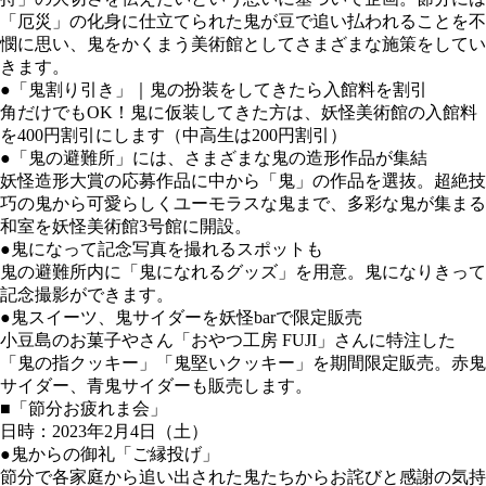
「厄災」の化身に仕立てられた鬼が豆で追い払われることを不
憫に思い、鬼をかくまう美術館としてさまざまな施策をしてい
きます。
●「鬼割り引き」｜鬼の扮装をしてきたら入館料を割引
角だけでもOK！鬼に仮装してきた方は、妖怪美術館の入館料
を400円割引にします（中高生は200円割引）
●「鬼の避難所」には、さまざまな鬼の造形作品が集結
妖怪造形大賞の応募作品に中から「鬼」の作品を選抜。超絶技
巧の鬼から可愛らしくユーモラスな鬼まで、多彩な鬼が集まる
和室を妖怪美術館3号館に開設。
●鬼になって記念写真を撮れるスポットも
鬼の避難所内に「鬼になれるグッズ」を用意。鬼になりきって
記念撮影ができます。
●鬼スイーツ、鬼サイダーを妖怪barで限定販売
小豆島のお菓子やさん「おやつ工房 FUJI」さんに特注した
「鬼の指クッキー」「鬼堅いクッキー」を期間限定販売。赤鬼
サイダー、青鬼サイダーも販売します。
■「節分お疲れま会」
日時：2023年2月4日（土）
●鬼からの御礼「ご縁投げ」
節分で各家庭から追い出された鬼たちからお詫びと感謝の気持