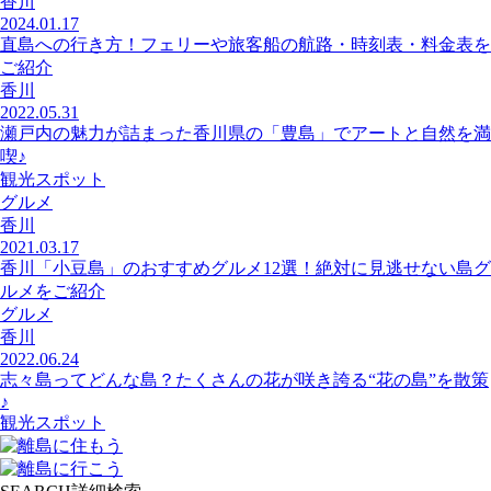
香川
2024.01.17
直島への行き方！フェリーや旅客船の航路・時刻表・料金表を
ご紹介
香川
2022.05.31
瀬戸内の魅力が詰まった香川県の「豊島」でアートと自然を満
喫♪
観光スポット
グルメ
香川
2021.03.17
香川「小豆島」のおすすめグルメ12選！絶対に見逃せない島グ
ルメをご紹介
グルメ
香川
2022.06.24
志々島ってどんな島？たくさんの花が咲き誇る“花の島”を散策
♪
観光スポット