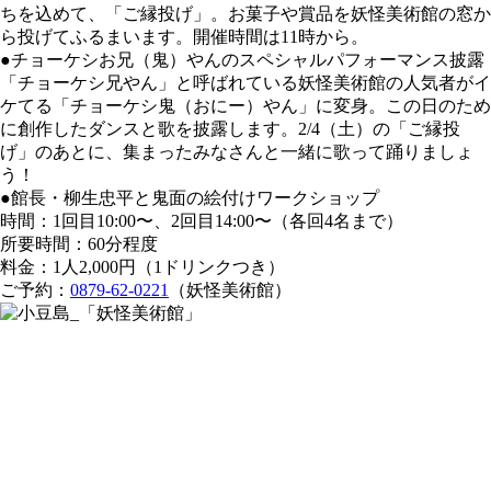
ちを込めて、「ご縁投げ」。お菓子や賞品を妖怪美術館の窓か
ら投げてふるまいます。開催時間は11時から。
●チョーケシお兄（鬼）やんのスペシャルパフォーマンス披露
「チョーケシ兄やん」と呼ばれている妖怪美術館の人気者がイ
ケてる「チョーケシ鬼（おにー）やん」に変身。この日のため
に創作したダンスと歌を披露します。2/4（土）の「ご縁投
げ」のあとに、集まったみなさんと一緒に歌って踊りましょ
う！
●館長・柳生忠平と鬼面の絵付けワークショップ
時間：1回目10:00〜、2回目14:00〜（各回4名まで）
所要時間：60分程度
料金：1人2,000円（1ドリンクつき）
ご予約：
0879-62-0221
（妖怪美術館）