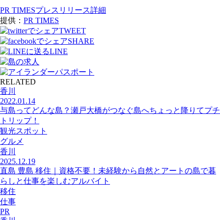
PR TIMESプレスリリース詳細
提供：
PR TIMES
TWEET
SHARE
LINE
RELATED
香川
2022.01.14
与島ってどんな島？瀬戸大橋がつなぐ島へちょっと降りてプチ
トリップ！
観光スポット
グルメ
香川
2025.12.19
直島 豊島 移住｜資格不要！未経験から自然とアートの島で暮
らしと仕事を楽しむアルバイト
移住
仕事
PR