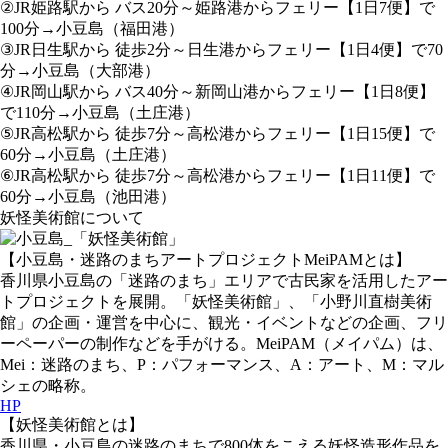
②JR姫路駅から バス20分～姫路港からフェリー【1日7便】で
100分→小豆島（福田港）
③JR日生駅から 徒歩2分～日生港からフェリー【1日4便】で70
分→小豆島（大部港）
④JR岡山駅から バス40分～新岡山港からフェリー【1日8便】
で110分→小豆島（土庄港）
⑤JR高松駅から 徒歩7分～高松港からフェリー【1日15便】で
60分→小豆島（土庄港）
⑥JR高松駅から 徒歩7分～高松港からフェリー【1日11便】で
60分→小豆島（池田港）
妖怪美術館について
【小豆島・迷路のまちアートプロジェクトMeiPAMとは】
香川県小豆島の「迷路のまち」エリアで古民家を活用したアー
トプロジェクトを展開。「妖怪美術館」、「小野川直樹美術
館」の企画・運営を中心に、観光・イベントなどの企画、フリ
ーペーパーの制作などを手がける。MeiPAM（メイパム）は、
Mei：迷路のまち、P：パフォーマンス、A：アート、M：マル
シェの略称。
HP
【妖怪美術館とは】
香川県・小豆島の迷路のまちで800体をこえる妖怪造形作品を