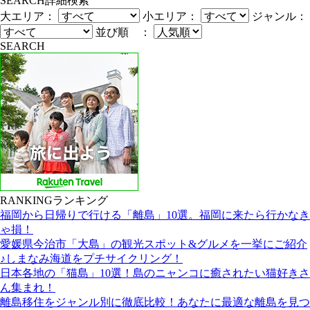
SEARCH
詳細検索
大エリア：
小エリア：
ジャンル：
並び順 ：
SEARCH
RANKING
ランキング
福岡から日帰りで行ける「離島」10選。福岡に来たら行かなき
ゃ損！
愛媛県今治市「大島」の観光スポット&グルメを一挙にご紹介
♪しまなみ海道をプチサイクリング！
日本各地の「猫島」10選！島のニャンコに癒されたい猫好きさ
ん集まれ！
離島移住をジャンル別に徹底比較！あなたに最適な離島を見つ