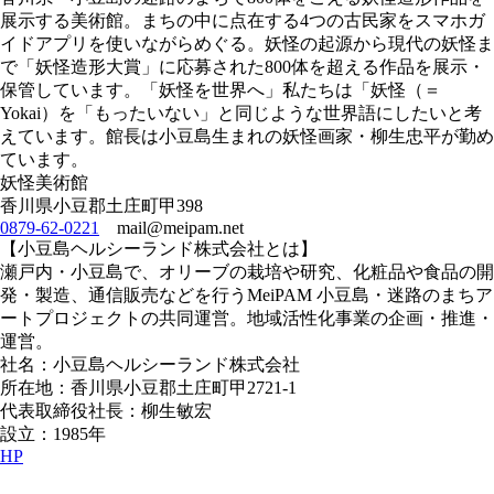
展示する美術館。まちの中に点在する4つの古民家をスマホガ
イドアプリを使いながらめぐる。妖怪の起源から現代の妖怪ま
で「妖怪造形大賞」に応募された800体を超える作品を展示・
保管しています。「妖怪を世界へ」私たちは「妖怪（＝
Yokai）を「もったいない」と同じような世界語にしたいと考
えています。館長は小豆島生まれの妖怪画家・柳生忠平が勤め
ています。
妖怪美術館
香川県小豆郡土庄町甲398
0879-62-0221
mail@meipam.net
【小豆島ヘルシーランド株式会社とは】
瀬戸内・小豆島で、オリーブの栽培や研究、化粧品や食品の開
発・製造、通信販売などを行うMeiPAM 小豆島・迷路のまちア
ートプロジェクトの共同運営。地域活性化事業の企画・推進・
運営。
社名：小豆島ヘルシーランド株式会社
所在地：香川県小豆郡土庄町甲2721-1
代表取締役社長：柳生敏宏
設立：1985年
HP