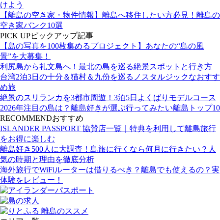
けよう
【離島の空き家・物件情報】離島へ移住したい方必見！離島の
空き家バンク10選
PICK UP
ピックアップ記事
【島の写真を100枚集めるプロジェクト】あなたの“島の風
景”を大募集！
利尻島から礼文島へ！最北の島を巡る絶景スポットと行き方
台湾2泊3日の十分＆猫村＆九份を巡るノスタルジックなおすす
め旅
絶景のスリランカを3都市周遊！3泊5日よくばりモデルコース
2026年注目の島は？離島好きが選ぶ行ってみたい離島トップ10
RECOMMEND
おすすめ
ISLANDER PASSPORT 協賛店一覧｜特典を利用して離島旅行
をお得に楽しむ
離島好き500人に大調査！島旅に行くなら何月に行きたい？人
気の時期と理由を徹底分析
海外旅行でWiFiルーターは借りるべき？離島でも使えるの？実
体験をレビュー！