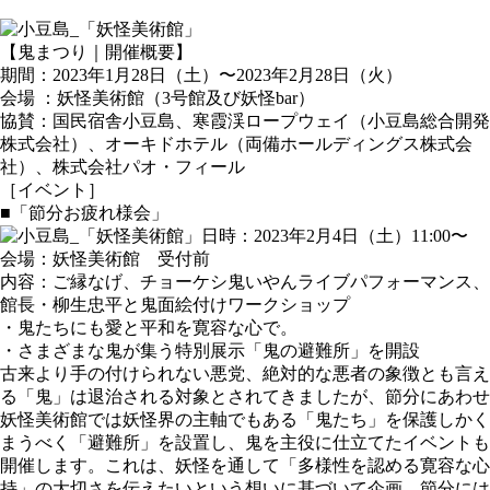
【鬼まつり｜開催概要】
期間：2023年1月28日（土）〜2023年2月28日（火）
会場 ：妖怪美術館（3号館及び妖怪bar）
協賛：国民宿舎小豆島、寒霞渓ロープウェイ（小豆島総合開発
株式会社）、オーキドホテル（両備ホールディングス株式会
社）、株式会社パオ・フィール
［イベント］
■「節分お疲れ様会」
日時：2023年2月4日（土）11:00〜
会場：妖怪美術館 受付前
内容：ご縁なげ、チョーケシ鬼いやんライブパフォーマンス、
館長・柳生忠平と鬼面絵付けワークショップ
・鬼たちにも愛と平和を寛容な心で。
・さまざまな鬼が集う特別展示「鬼の避難所」を開設
古来より手の付けられない悪党、絶対的な悪者の象徴とも言え
る「鬼」は退治される対象とされてきましたが、節分にあわせ
妖怪美術館では妖怪界の主軸でもある「鬼たち」を保護しかく
まうべく「避難所」を設置し、鬼を主役に仕立てたイベントも
開催します。これは、妖怪を通して「多様性を認める寛容な心
持」の大切さを伝えたいという想いに基づいて企画。節分には