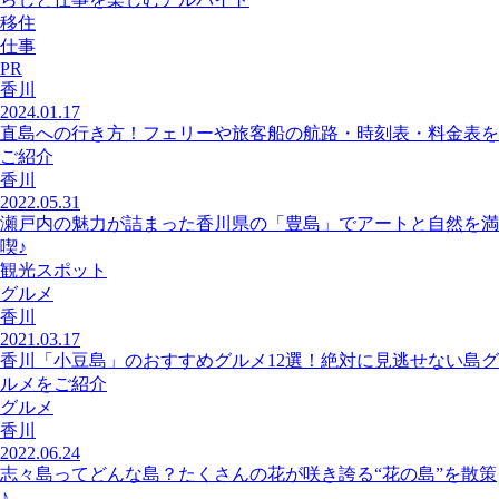
移住
仕事
PR
香川
2024.01.17
直島への行き方！フェリーや旅客船の航路・時刻表・料金表を
ご紹介
香川
2022.05.31
瀬戸内の魅力が詰まった香川県の「豊島」でアートと自然を満
喫♪
観光スポット
グルメ
香川
2021.03.17
香川「小豆島」のおすすめグルメ12選！絶対に見逃せない島グ
ルメをご紹介
グルメ
香川
2022.06.24
志々島ってどんな島？たくさんの花が咲き誇る“花の島”を散策
♪