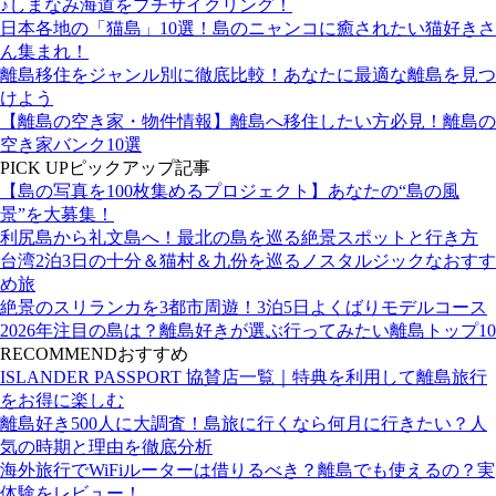
♪しまなみ海道をプチサイクリング！
日本各地の「猫島」10選！島のニャンコに癒されたい猫好きさ
ん集まれ！
離島移住をジャンル別に徹底比較！あなたに最適な離島を見つ
けよう
【離島の空き家・物件情報】離島へ移住したい方必見！離島の
空き家バンク10選
PICK UP
ピックアップ記事
【島の写真を100枚集めるプロジェクト】あなたの“島の風
景”を大募集！
利尻島から礼文島へ！最北の島を巡る絶景スポットと行き方
台湾2泊3日の十分＆猫村＆九份を巡るノスタルジックなおすす
め旅
絶景のスリランカを3都市周遊！3泊5日よくばりモデルコース
2026年注目の島は？離島好きが選ぶ行ってみたい離島トップ10
RECOMMEND
おすすめ
ISLANDER PASSPORT 協賛店一覧｜特典を利用して離島旅行
をお得に楽しむ
離島好き500人に大調査！島旅に行くなら何月に行きたい？人
気の時期と理由を徹底分析
海外旅行でWiFiルーターは借りるべき？離島でも使えるの？実
体験をレビュー！