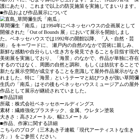
護にあたり、これまで以上の防災施策を実施してまいります。
■作品および作品展示について
草間彌生「南瓜」 は1994年にベネッセハウスの企画展として
開催された「Out of Bounds 展」において展示を開始しまし
た。ベネッセハウスでは1992年の開館以降、「人・自然・芸
術」 をキーワードに、 瀬戸内の自然のなかで芸術に親しみ、
新鮮な感動や自分らしい生き方を発見できることを目指す現代
美術展を実施しており、「海景」のなかで、作品が単独に存在
するのではなく、周囲の自然と調和、もしくは拮抗することで
新たな展示空間が成立することを意識して屋外作品展示がなさ
れました。特に「海景」というテーマと結びつきが強い草間彌
生氏の「南瓜」はその後もベネッセハウスミュージアムの屋外
作品として展示が継続されていました。
■作品詳細
所蔵：株式会社ベネッセホールディングス
素材：繊維強化プラスチック、金属、ウレタン塗装
大きさ：高さ2メートル、幅2.5メートル
■作品、作家に関する詳細
こちらのブログ（三木あき子連載「現代アーティストな生き
方」）をご参照ください。