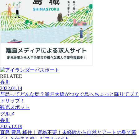
RELATED
香川
2022.01.14
与島ってどんな島？瀬戸大橋がつなぐ島へちょっと降りてプチ
トリップ！
観光スポット
グルメ
香川
2025.12.19
直島 豊島 移住｜資格不要！未経験から自然とアートの島で暮
らしと仕事を楽しむアルバイト