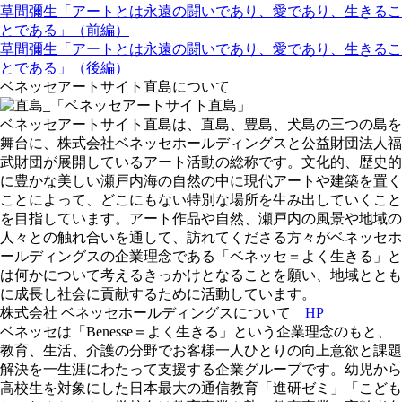
草間彌生「アートとは永遠の闘いであり、愛であり、生きるこ
とである」（前編）
草間彌生「アートとは永遠の闘いであり、愛であり、生きるこ
とである」（後編）
ベネッセアートサイト直島について
ベネッセアートサイト直島は、直島、豊島、犬島の三つの島を
舞台に、株式会社ベネッセホールディングスと公益財団法人福
武財団が展開しているアート活動の総称です。文化的、歴史的
に豊かな美しい瀬戸内海の自然の中に現代アートや建築を置く
ことによって、どこにもない特別な場所を生み出していくこと
を目指しています。アート作品や自然、瀬戸内の風景や地域の
人々との触れ合いを通して、訪れてくださる方々がベネッセホ
ールディングスの企業理念である「ベネッセ＝よく生きる」と
は何かについて考えるきっかけとなることを願い、地域ととも
に成長し社会に貢献するために活動しています。
株式会社 ベネッセホールディングスについて
HP
ベネッセは「Benesse＝よく生きる」という企業理念のもと、
教育、生活、介護の分野でお客様一人ひとりの向上意欲と課題
解決を一生涯にわたって支援する企業グループです。幼児から
高校生を対象にした日本最大の通信教育「進研ゼミ」「こども