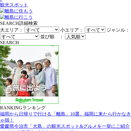
観光スポット
SEARCH
詳細検索
大エリア：
小エリア：
ジャンル：
並び順 ：
SEARCH
RANKING
ランキング
福岡から日帰りで行ける「離島」10選。福岡に来たら行かなき
ゃ損！
愛媛県今治市「大島」の観光スポット&グルメを一挙にご紹介