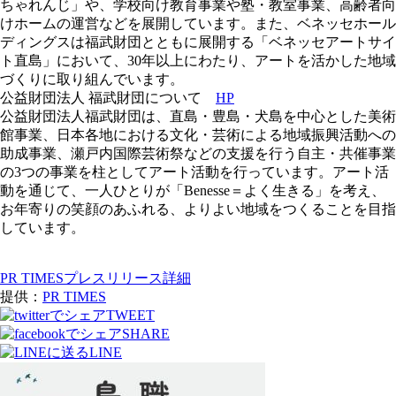
ちゃれんじ」や、学校向け教育事業や塾・教室事業、高齢者向
けホームの運営などを展開しています。また、ベネッセホール
ディングスは福武財団とともに展開する「ベネッセアートサイ
ト直島」において、30年以上にわたり、アートを活かした地域
づくりに取り組んでいます。
公益財団法人 福武財団について
HP
公益財団法人福武財団は、直島・豊島・犬島を中心とした美術
館事業、日本各地における文化・芸術による地域振興活動への
助成事業、瀬戸内国際芸術祭などの支援を行う自主・共催事業
の3つの事業を柱としてアート活動を行っています。アート活
動を通じて、一人ひとりが「Benesse＝よく生きる」を考え、
お年寄りの笑顔のあふれる、よりよい地域をつくることを目指
しています。
PR TIMESプレスリリース詳細
提供：
PR TIMES
TWEET
SHARE
LINE