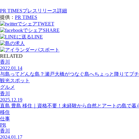
PR TIMESプレスリリース詳細
提供：
PR TIMES
TWEET
SHARE
LINE
RELATED
香川
2022.01.14
与島ってどんな島？瀬戸大橋がつなぐ島へちょっと降りてプチ
観光スポット
グルメ
香川
2025.12.19
直島 豊島 移住｜資格不要！未経験から自然とアートの島で暮
移住
仕事
PR
香川
2024.01.17