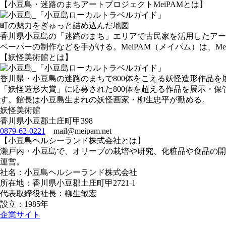
【小豆島・迷路のまちアートプロジェクトMeiPAMとは】
町の魅力をぎゅっと詰め込んだ地図
香川県小豆島の「迷路のまち」エリアで古民家を活用したアー
ペーパーの制作などを手がける。MeiPAM（メイパム）は、M
【妖怪美術館とは】
香川県・小豆島の迷路のまちで800体をこえる妖怪造形作品
「妖怪造形大賞」に応募された800体を超える作品を展示・保
す。館長は小豆島生まれの妖怪画家・柳生忠平が勤める。
妖怪美術館
香川県小豆郡土庄町甲398
0879-62-0221
mail@meipam.net
【小豆島ヘルシーランド株式会社とは】
瀬戸内・小豆島で、オリーブの栽培や研究、化粧品や食品の開発
運営。
社名：小豆島ヘルシーランド株式会社
所在地：香川県小豆郡土庄町甲2721-1
代表取締役社長：柳生敏宏
設立：1985年
企業サイト