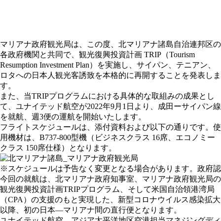
マリアナ政府観光局は、この度、北マリアナ諸島自治連邦区の
各政府機関と共同で、観光復興投資計画 TRIP（Tourism
Resumption Investment Plan）を実施し、サイパン、テニアン、
ロタへの日本人観光客誘致を本格的に再開することを発表しま
す。
また、当TRIPプログラムにおける具体的な取組みの成果とし
て、ユナイテッド航空が2022年9月1日より、成田ーサイパン線
を就航、週3便の運航を開始いたします。
フライトスケジュールは、添付資料および以下の通りです。使
用機材は、B737-800型機（ビジネスクラス 16席、エコノミー
クラス 150席仕様）となります。
※スケジュールは予告なく変更となる場合があります。政府認
今回の就航は、北マリアナ政府知事室、マリアナ政府観光局の
観光復興投資計画TRIPプログラム、そして米国自治領港湾局
（CPA）の支援のもと実現した、新型コロナウイルス感染拡大
以降、初の日本―マリアナ間の直行便となります。
ユナイテッド航空、アジア太平洋地区空港担当マネジングディ