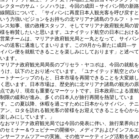
レクターのサム・シノハラは、今回の成田－サイパン間の新路
線開設について、「サイパンに再度日本人観光客を呼び戻すと
いう力強いビジョンをお持ちの北マリアナ諸島のラルフ・トー
レス知事、彼の政権スタッフ、そしてマリアナ政府観光局の皆
様を称賛したいと思います。ユナイテッド航空の日本における
営業チームは、マリアナ政府観光局と一丸となって、サイパン
への送客に邁進してまいります。この9月から新たに成田―サ
イパン便を就航できることを楽しみにしております」と述べて
います。
マリアナ政府観光局局長のプリセラ・ヤコポは、今回の就航を
うけ、以下のとおり述べています。「ユナイテッド航空とのパ
ートナーシップのもと、日本市場を再開できることを大変嬉し
く思います。日本市場は、歴史的に北マリアナ諸島の観光の原
点であり、現在も重要なマーケットです。日本政府による渡航
制限の緩和が進み、多くの日本人が旅行再開を熱望していま
す。この夏以降、休暇を過ごすために日本からサイパン、テニ
アン、ロタを訪れる観光客の皆様をお迎えできることを心から
楽しみにしています。」
なおマリアナ政府観光局では今回の発表に伴い、旅行業界向け
のセミナー＆ウェビナーの開催や、メディアおよびインフルエ
ンサーファムツアーの実施、その他マーケティング活動を進め