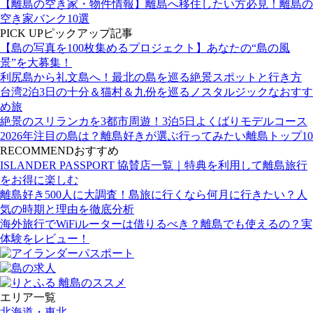
【離島の空き家・物件情報】離島へ移住したい方必見！離島の
空き家バンク10選
PICK UP
ピックアップ記事
【島の写真を100枚集めるプロジェクト】あなたの“島の風
景”を大募集！
利尻島から礼文島へ！最北の島を巡る絶景スポットと行き方
台湾2泊3日の十分＆猫村＆九份を巡るノスタルジックなおすす
め旅
絶景のスリランカを3都市周遊！3泊5日よくばりモデルコース
2026年注目の島は？離島好きが選ぶ行ってみたい離島トップ10
RECOMMEND
おすすめ
ISLANDER PASSPORT 協賛店一覧｜特典を利用して離島旅行
をお得に楽しむ
離島好き500人に大調査！島旅に行くなら何月に行きたい？人
気の時期と理由を徹底分析
海外旅行でWiFiルーターは借りるべき？離島でも使えるの？実
体験をレビュー！
エリア一覧
北海道・東北