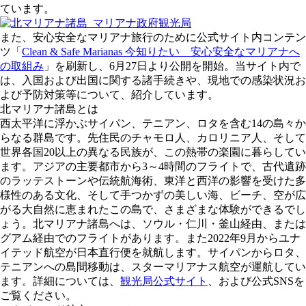
ています。
また、安心安全なマリアナ旅行のために公式サイト内コンテン
ツ「
Clean & Safe Marianas 今知りたい 安心安全なマリアナへ
の取組み
」を刷新し、6月27日より公開を開始。当サイト内で
は、入国および出国に関する諸手続きや、現地での感染状況お
よび予防対策等について、紹介しています。
北マリアナ諸島とは
西太平洋に浮かぶサイパン、テニアン、ロタを含む14の島々か
らなる群島です。先住民のチャモロ人、カロリニア人、そして
世界各国20以上の異なる民族が、この熱帯の楽園に暮らしてい
ます。アジアの主要都市から3～4時間のフライトで、古代遺跡
のラッテストーンや伝統航海術、東洋と西洋の影響を受けた多
様性のある文化、そして手つかずの美しい海、ビーチ、空が広
がる大自然に恵まれたこの島で、さまざまな体験ができるでし
ょう。北マリアナ諸島へは、ソウル・仁川・釜山経由、または
グアム経由でのフライトがあります。また2022年9月からユナ
イテッド航空が日本直行便を就航します。サイパンからロタ、
テニアンへの島間移動は、スターマリアナス航空が運航してい
ます。詳細については、
観光局公式サイト
、および公式SNSを
ご覧ください。