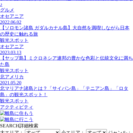
♪
グルメ
オセアニア
2022.06.02
【ソロモン諸島 ガダルカナル島】大自然を満喫しながら日本
の歴史に触れる旅
観光スポット
オセアニア
2023.03.13
【ヤップ島】ミクロネシア連邦の豊かな色彩と伝統文化に満ち
た島
観光スポット
北アメリカ
2021.05.20
北マリアナ諸島とは？「サイパン島」「テニアン島」「ロタ
島」の観光スポット！
観光スポット
アクティビティ
SEARCH
詳細検索
大エリア：
小エリア：
ジャンル：