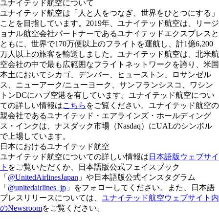
ユナイテッド航空について
ユナイテッド航空は「人と人をつなぎ、世界をひとつにする」
ことを目指しています。2019年、ユナイテッド航空は、リージ
ョナル航空会社パートナーであるユナイテッドエクスプレスと
ともに、世界で170万便以上のフライトを運航し、計1億6,200
万人以上の旅客を輸送しました。ユナイテッド航空は、北米航
空会社の中で最も広範囲なフライトネットワークを誇り、米国
本土においてシカゴ、デンバー、ヒューストン、ロサンゼル
ス、ニューアーク/ニューヨーク、サンフランシスコ、ワシン
トンDCにハブ空港を有しています。ユナイテッド航空につい
ての詳しい情報は
こちら
をご覧ください。ユナイテッド航空の
親会社であるユナイテッド・エアラインズ・ホールディング
ス・インクは、ナスダック市場（Nasdaq）にUALのシンボル
で上場しています。
日本におけるユナイテッド航空
ユナイテッド航空についての詳しい情報は
日本語版ウェブサイ
ト
をご覧いただくか、日本語版公式フェイスブック
「
@UnitedAirlinesJapan
」や日本語版公式インスタグラム
「
@unitedairlines_jp
」をフォローしてください。また、日本語
プレスリリースについては、
ユナイテッド航空ウェブサイト内
のNewsroom
をご覧ください。