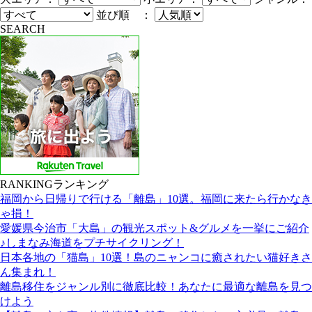
並び順 ：
SEARCH
RANKING
ランキング
福岡から日帰りで行ける「離島」10選。福岡に来たら行かなき
ゃ損！
愛媛県今治市「大島」の観光スポット&グルメを一挙にご紹介
♪しまなみ海道をプチサイクリング！
日本各地の「猫島」10選！島のニャンコに癒されたい猫好きさ
ん集まれ！
離島移住をジャンル別に徹底比較！あなたに最適な離島を見つ
けよう