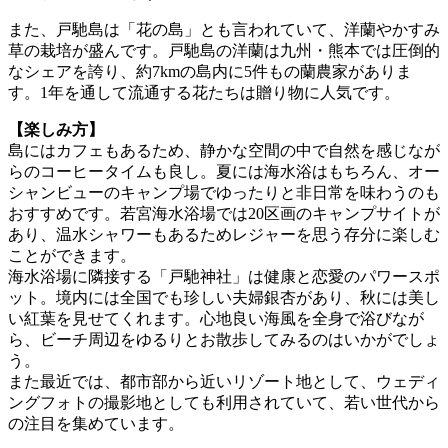
また、戸馳島は「花の島」とも言われていて、洋蘭やかすみ
草の栽培が盛んです。戸馳島の洋蘭は九州・熊本では圧倒的
なシェアを誇り、約7kmの島内に5件もの蘭農家がありま
す。1年を通して流通する花たちは贈り物に人気です。
【楽しみ方】
島にはカフェもあるため、静かな空間の中で自然を感じなが
らのコーヒータイムも良し。夏には海水浴はもちろん、オー
シャンビューのキャンプ場でゆったりと非日常を味わうのも
おすすめです。若宮海水浴場では20区画のキャンプサイトが
あり、温水シャワーもあるためレジャーを思う存分に楽しむ
ことができます。
海水浴場に隣接する「戸馳神社」は健康と恋愛のパワースポ
ット。境内には全国でも珍しい夫婦銀杏があり、秋には美し
い紅葉を見せてくれます。心地良い海風を全身で浴びなが
ら、ビーチ周辺をゆるりとお散歩してみるのはいかがでしょ
う。
また最近では、都市部から近いリゾート地として、ウェディ
ングフォトの撮影地としても利用されていて、若い世代から
の注目を集めています。