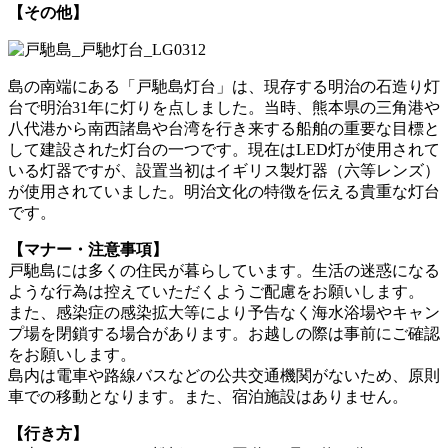
【その他】
島の南端にある「戸馳島灯台」は、現存する明治の石造り灯
台で明治31年に灯りを点しました。当時、熊本県の三角港や
八代港から南西諸島や台湾を行き来する船舶の重要な目標と
して建設された灯台の一つです。現在はLED灯が使用されて
いる灯器ですが、設置当初はイギリス製灯器（六等レンズ）
が使用されていました。明治文化の特徴を伝える貴重な灯台
です。
【マナー・注意事項】
戸馳島には多くの住民が暮らしています。生活の迷惑になる
ような行為は控えていただくようご配慮をお願いします。
また、感染症の感染拡大等により予告なく海水浴場やキャン
プ場を閉鎖する場合があります。お越しの際は事前にご確認
をお願いします。
島内は電車や路線バスなどの公共交通機関がないため、原則
車での移動となります。また、宿泊施設はありません。
【行き方】