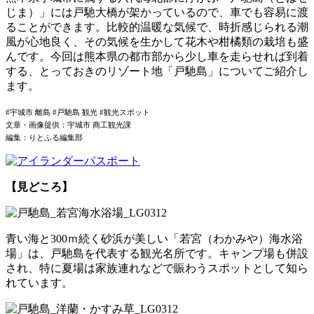
じま）」には戸馳大橋が架かっているので、車でも容易に渡
ることができます。比較的温暖な気候で、時折感じられる潮
風が心地良く、その気候を生かして花木や柑橘類の栽培も盛
んです。今回は熊本県の都市部から少し車を走らせれば到着
する、とっておきのリゾート地「戸馳島」についてご紹介し
ます。
#宇城市 離島 #戸馳島 観光 #観光スポット
文章・画像提供：宇城市 商工観光課
編集：りとふる編集部
【見どころ】
青い海と300ｍ続く砂浜が美しい「若宮（わかみや）海水浴
場」は、戸馳島を代表する観光名所です。キャンプ場も併設
され、特に夏場は家族連れなどで賑わうスポットとして知ら
れています。