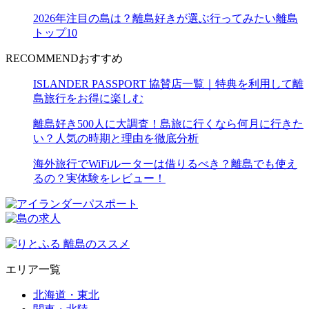
2026年注目の島は？離島好きが選ぶ行ってみたい離島
トップ10
RECOMMEND
おすすめ
ISLANDER PASSPORT 協賛店一覧｜特典を利用して離
島旅行をお得に楽しむ
離島好き500人に大調査！島旅に行くなら何月に行きた
い？人気の時期と理由を徹底分析
海外旅行でWiFiルーターは借りるべき？離島でも使え
るの？実体験をレビュー！
エリア一覧
北海道・東北