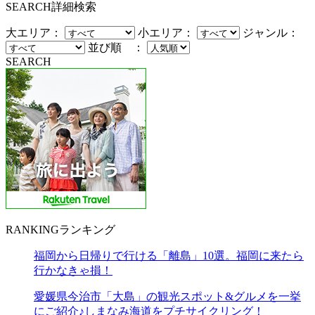
SEARCH
詳細検索
大エリア：
小エリア：
ジャンル：
並び順 ：
SEARCH
RANKING
ランキング
福岡から日帰りで行ける「離島」10選。福岡に来たら
行かなきゃ損！
愛媛県今治市「大島」の観光スポット&グルメを一挙
にご紹介♪しまなみ海道をプチサイクリング！