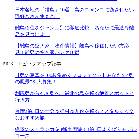
日本各地の「猫島」10選！島のニャンコに癒されたい
猫好きさん集まれ！
離島移住をジャンル別に徹底比較！あなたに最適な離
島を見つけよう
【離島の空き家・物件情報】離島へ移住したい方必
見！離島の空き家バンク10選
PICK UP
ピックアップ記事
【島の写真を100枚集めるプロジェクト】あなたの“島
の風景”を大募集！
利尻島から礼文島へ！最北の島を巡る絶景スポットと
行き方
台湾2泊3日の十分＆猫村＆九份を巡るノスタルジック
なおすすめ旅
絶景のスリランカを3都市周遊！3泊5日よくばりモデル
コース