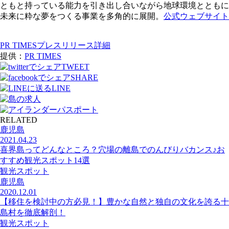
ともと持っている能力を引き出し合いながら地球環境とともに
未来に粋な夢をつくる事業を多角的に展開。
公式ウェブサイト
PR TIMESプレスリリース詳細
提供：
PR TIMES
TWEET
SHARE
LINE
RELATED
鹿児島
2021.04.23
喜界島ってどんなところ？穴場の離島でのんびりバカンス♪お
すすめ観光スポット14選
観光スポット
鹿児島
2020.12.01
【移住を検討中の方必見！】豊かな自然と独自の文化を誇る十
島村を徹底解剖！
観光スポット