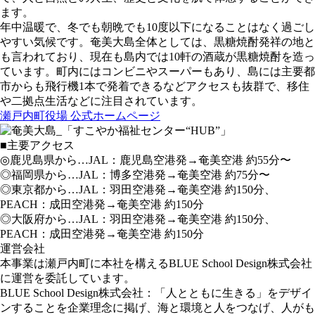
ます。
年中温暖で、冬でも朝晩でも10度以下になることはなく過ごし
やすい気候です。奄美大島全体としては、黒糖焼酎発祥の地と
も言われており、現在も島内では10軒の酒蔵が黒糖焼酎を造っ
ています。町内にはコンビニやスーパーもあり、島には主要都
市からも飛行機1本で発着できるなどアクセスも抜群で、移住
や二拠点生活などに注目されています。
瀬戸内町役場 公式ホームページ
■主要アクセス
◎鹿児島県から…JAL：鹿児島空港発→奄美空港 約55分〜
◎福岡県から…JAL：博多空港発→奄美空港 約75分〜
◎東京都から…JAL：羽田空港発→奄美空港 約150分、
PEACH：成田空港発→奄美空港 約150分
◎大阪府から…JAL：羽田空港発→奄美空港 約150分、
PEACH：成田空港発→奄美空港 約150分
運営会社
本事業は瀬戸内町に本社を構えるBLUE School Design株式会社
に運営を委託しています。
BLUE School Design株式会社：「人とともに生きる」をデザイ
ンすることを企業理念に掲げ、海と環境と人をつなげ、人がも