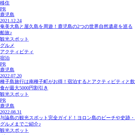
移住
PR
鹿児島
2021.12.24
奄美大島と屋久島を周遊！鹿児島の2つの世界自然遺産を巡る
船旅♪
観光スポット
グルメ
アクティビティ
宿泊
PR
鹿児島
2022.07.20
種子島旅行は南種子町がお得！宿泊するとアクティビティと飲
食が最大5000円割引き
観光スポット
PR
鹿児島
2022.08.31
与論島の観光スポット完全ガイド！ヨロン島のビーチや史跡・
グルメまでご紹介♪
観光スポット