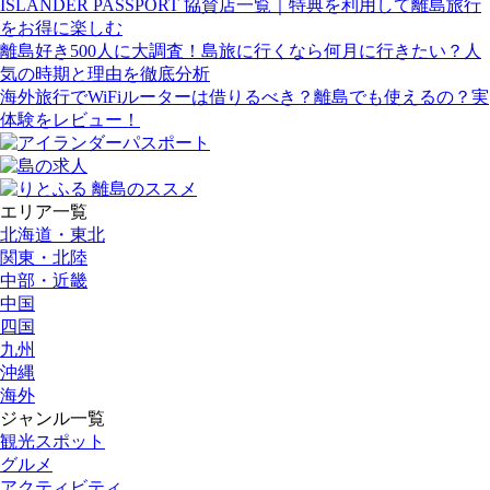
ISLANDER PASSPORT 協賛店一覧｜特典を利用して離島旅行
をお得に楽しむ
離島好き500人に大調査！島旅に行くなら何月に行きたい？人
気の時期と理由を徹底分析
海外旅行でWiFiルーターは借りるべき？離島でも使えるの？実
体験をレビュー！
エリア一覧
北海道・東北
関東・北陸
中部・近畿
中国
四国
九州
沖縄
海外
ジャンル一覧
観光スポット
グルメ
アクティビティ