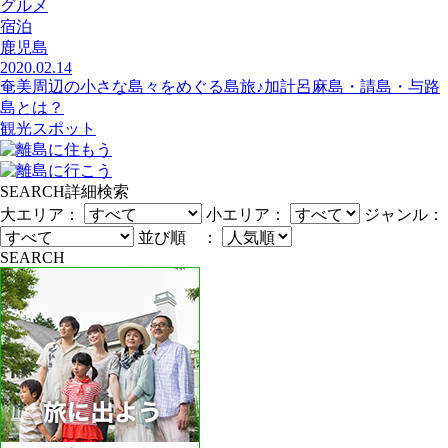
グルメ
宿泊
鹿児島
2020.02.14
奄美周辺の小さな島々をめぐる島旅♪加計呂麻島・請島・与路
島とは？
観光スポット
SEARCH
詳細検索
大エリア：
小エリア：
ジャンル：
並び順 ：
SEARCH