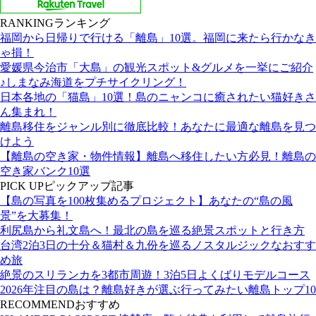
RANKING
ランキング
福岡から日帰りで行ける「離島」10選。福岡に来たら行かなき
ゃ損！
愛媛県今治市「大島」の観光スポット&グルメを一挙にご紹介
♪しまなみ海道をプチサイクリング！
日本各地の「猫島」10選！島のニャンコに癒されたい猫好きさ
ん集まれ！
離島移住をジャンル別に徹底比較！あなたに最適な離島を見つ
けよう
【離島の空き家・物件情報】離島へ移住したい方必見！離島の
空き家バンク10選
PICK UP
ピックアップ記事
【島の写真を100枚集めるプロジェクト】あなたの“島の風
景”を大募集！
利尻島から礼文島へ！最北の島を巡る絶景スポットと行き方
台湾2泊3日の十分＆猫村＆九份を巡るノスタルジックなおすす
め旅
絶景のスリランカを3都市周遊！3泊5日よくばりモデルコース
2026年注目の島は？離島好きが選ぶ行ってみたい離島トップ10
RECOMMEND
おすすめ