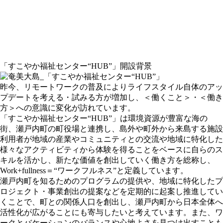
「すこやか福祉センター“HUB”」開設背景
昨今、リモートワークの普及によりライフスタイル自体のアッ
プデートを考える・試みる方が増加し、＜働くこと＞・＜働き
方＞への意識に変化が訪れています。
「すこやか福祉センター“HUB”」は環境資源が豊富な海の
街、瀬戸内町の町役場と連携し、島外や町外から来島する施設
利用者が地域の産業やコミュニティとの交流や地域に特化した
様々なアクティビティから体験を得ることをベースに自らのス
キルを活かし、新たな価値を創出していく働き方を総称し、
Work+fullness＝“ワークフルネス”と定義しています。
瀬戸内町を知るためのプログラムの提供や、地域に特化したプ
ロジェクト・事業創出の提案などを定期的に起案し推進してい
くことで、町との関係人口を創出し、瀬戸内町から日本全体へ
活性化が広がることにも寄与したいと考えています。また、ワ
ークとバケーションのバランスや心地よさを見つけ出すことも