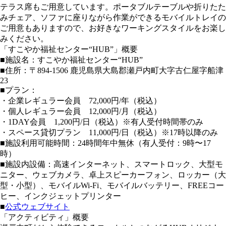
テラス席もご用意しています。ポータブルテーブルや折りたた
みチェア、ソファに座りながら作業ができるモバイルトレイの
ご用意もありますので、お好きなワーキングスタイルをお楽し
みください。
「すこやか福祉センター“HUB”」概要
■施設名：すこやか福祉センター“HUB”
■住所：〒894-1506 鹿児島県大島郡瀬戸内町大字古仁屋字船津
23
■プラン：
・企業レギュラー会員 72,000円/年（税込）
・個人レギュラー会員 12,000円/月（税込）
・1DAY会員 1,200円/日（税込）※有人受付時間帯のみ
・スペース貸切プラン 11,000円/日（税込）※17時以降のみ
■施設利用可能時間：24時間年中無休（有人受付：9時〜17
時）
■施設内設備：高速インターネット、スマートロック、大型モ
ニター、ウェブカメラ、卓上スピーカーフォン、ロッカー（大
型・小型）、モバイルWi-Fi、モバイルバッテリー、FREEコー
ヒー、インクジェットプリンター
■
公式ウェブサイト
「アクティビティ」概要