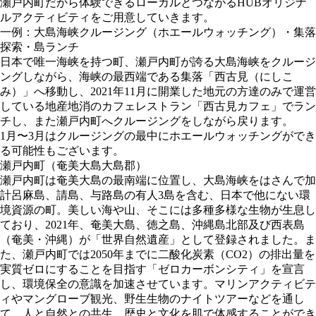
瀬戸内町だから体験できるローカルとつながるHUBオリジナ
ルアクティビティをご用意していきます。
一例：大島海峡クルージング（ホエールウォッチング）・集落
探索・島ランチ
日本で唯一海峡を持つ町、瀬戸内町が誇る大島海峡をクルージ
ングしながら、海峡の最西端である集落「西古見（にしこ
み）」へ移動し、2021年11月に開業した地元の方達のみで運営
している地産地消のカフェレストラン「西古見カフェ」でラン
チし、また瀬戸内町へクルージングをしながら戻ります。
1月〜3月はクルージングの最中にホエールウォッチングができ
る可能性もございます。
瀬戸内町（奄美大島大島郡）
瀬戸内町は奄美大島の最南端に位置し、大島海峡をはさんで加
計呂麻島、請島、与路島の有人3島を含む、日本で他にない環
境資源の町。美しい海や山、そこには多種多様な生物が生息し
ており、2021年、奄美大島、徳之島、沖縄島北部及び西表島
（奄美・沖縄）が「世界自然遺産」として登録されました。ま
た、瀬戸内町では2050年までに二酸化炭素（CO2）の排出量を
実質ゼロにすることを目指す「ゼロカーボンシティ」を宣言
し、環境保全の意識を加速させています。マリンアクティビテ
ィやマングローブ観光、野生生物のナイトツアーなどを通し
て、人と自然との共生、歴史と文化を肌で体感することができ