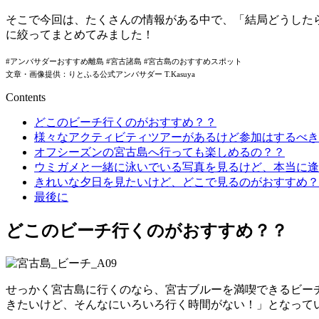
そこで今回は、たくさんの情報がある中で、「結局どうした
に絞ってまとめてみました！
#アンバサダーおすすめ離島 #宮古諸島 #宮古島のおすすめスポット
文章・画像提供：りとふる公式アンバサダー T.Kasuya
Contents
どこのビーチ行くのがおすすめ？？
様々なアクティビティツアーがあるけど参加はするべき
オフシーズンの宮古島へ行っても楽しめるの？？
ウミガメと一緒に泳いでいる写真を見るけど、本当に逢
きれいな夕日を見たいけど、どこで見るのがおすすめ？
最後に
どこのビーチ行くのがおすすめ？？
せっかく宮古島に行くのなら、宮古ブルーを満喫できるビー
きたいけど、そんなにいろいろ行く時間がない！」となって