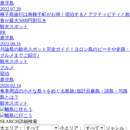
鹿児島
2022.07.20
種子島旅行は南種子町がお得！宿泊するとアクティビティと飲
食が最大5000円割引き
観光スポット
PR
鹿児島
2022.08.31
与論島の観光スポット完全ガイド！ヨロン島のビーチや史跡・
グルメまでご紹介♪
観光スポット
グルメ
宿泊
鹿児島
2020.02.14
奄美周辺の小さな島々をめぐる島旅♪加計呂麻島・請島・与路
島とは？
観光スポット
SEARCH
詳細検索
大エリア：
小エリア：
ジャンル：