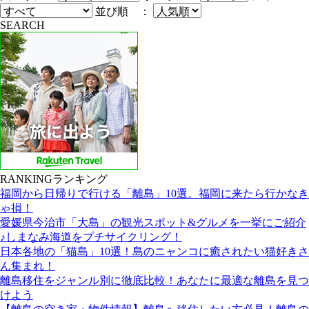
並び順 ：
SEARCH
RANKING
ランキング
福岡から日帰りで行ける「離島」10選。福岡に来たら行かなき
ゃ損！
愛媛県今治市「大島」の観光スポット&グルメを一挙にご紹介
♪しまなみ海道をプチサイクリング！
日本各地の「猫島」10選！島のニャンコに癒されたい猫好きさ
ん集まれ！
離島移住をジャンル別に徹底比較！あなたに最適な離島を見つ
けよう