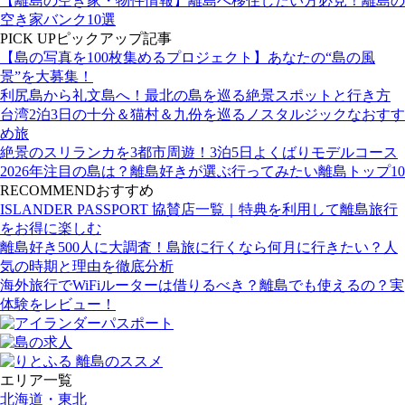
【離島の空き家・物件情報】離島へ移住したい方必見！離島の
空き家バンク10選
PICK UP
ピックアップ記事
【島の写真を100枚集めるプロジェクト】あなたの“島の風
景”を大募集！
利尻島から礼文島へ！最北の島を巡る絶景スポットと行き方
台湾2泊3日の十分＆猫村＆九份を巡るノスタルジックなおすす
め旅
絶景のスリランカを3都市周遊！3泊5日よくばりモデルコース
2026年注目の島は？離島好きが選ぶ行ってみたい離島トップ10
RECOMMEND
おすすめ
ISLANDER PASSPORT 協賛店一覧｜特典を利用して離島旅行
をお得に楽しむ
離島好き500人に大調査！島旅に行くなら何月に行きたい？人
気の時期と理由を徹底分析
海外旅行でWiFiルーターは借りるべき？離島でも使えるの？実
体験をレビュー！
エリア一覧
北海道・東北