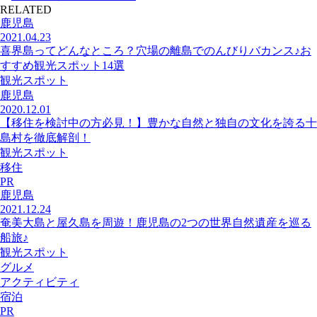
RELATED
鹿児島
2021.04.23
喜界島ってどんなところ？穴場の離島でのんびりバカンス♪お
すすめ観光スポット14選
観光スポット
鹿児島
2020.12.01
【移住を検討中の方必見！】豊かな自然と独自の文化を誇る十
島村を徹底解剖！
観光スポット
移住
PR
鹿児島
2021.12.24
奄美大島と屋久島を周遊！鹿児島の2つの世界自然遺産を巡る
船旅♪
観光スポット
グルメ
アクティビティ
宿泊
PR