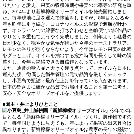
りたい」と訴え、果実の収穫時期や果実の比率等の研究を重
ね、2014年より新鮮檸檬オリーブオイルを発売開始しまし
た。毎年現地に足を運んで搾油をしますが、8年目となる今
年も昨年に引き続き、コロナウイルスの影響で渡航が叶わ
ず、オンラインでの綿密な打ち合わせと空輸便での試作品の
やりとりを重ねてようやく完成しました。例年よりも猛暑の
日が少なく、穏やかな気候が続いた今年のオーストラリア。
レモンの香りが弱くならないよう、今年はレモン果実の比率
をグッと上げ、オイルを抽出する撹拌時間を長くして味の調
整をし、今年も納得できる自信作となっています。
また、通常の輸入品と大きく違う点として、オイルを日本に
運んだ後、徹底した衛生管理の元で品質を厳しくチェック
し、小豆島で瓶詰・最終仕上げを行っている点があります。
日本の皆さまに確かな品質でお届けすることを第一に考え、
安心・安全なオリーブオイルをご提供します。
■園主・井上よりひとこと
今年で8年
目となる「新鮮檸檬オリーブオイル」づくり。農作物ですの
で、毎年同じように見えても、年によって果実の出来具合は
異なります。新鮮檸檬オリーブオイルは農家の長年の経験で