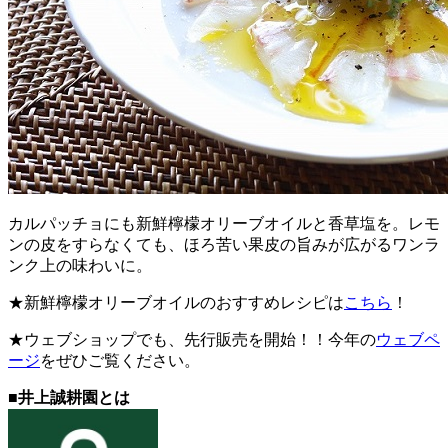
カルパッチョにも新鮮檸檬オリーブオイルと香草塩を。レモ
ンの皮をすらなくても、ほろ苦い果皮の旨みが広がるワンラ
ンク上の味わいに。
★新鮮檸檬オリーブオイルのおすすめレシピは
こちら
！
★ウェブショップでも、先行販売を開始！！今年の
ウェブペ
ージ
をぜひご覧ください。
■井上誠耕園とは