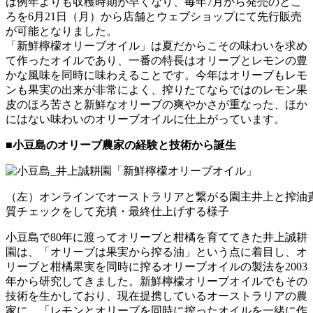
は例年よりも収穫時期が早くなり、毎年7月から発売のとこ
ろを6月21日（月）から店舗とウェブショップにて先行販売
が可能となりました。
「新鮮檸檬オリーブオイル」は夏だからこその味わいを求め
て作ったオイルであり、一番の特長はオリーブとレモンの豊
かな風味を同時に味わえることです。今年はオリーブもレモ
ンも果実の出来が非常によく、搾りたてならではのレモン果
皮のほろ苦さと新鮮なオリーブの爽やかさが重なった、ほか
にはない味わいのオリーブオイルに仕上がっています。
■小豆島のオリーブ農家の経験と技術から誕生
（左）オンラインでオーストラリアと繋がる園主井上と搾油
質チェックをして充填・最終仕上げする様子
小豆島で80年に渡ってオリーブと柑橘を育ててきた井上誠耕
園は、「オリーブは果実から搾る油」という点に着目し、オ
リーブと柑橘果実を同時に搾るオリーブオイルの製法を2003
年から研究してきました。新鮮檸檬オリーブオイルでもその
技術を生かしており、現在提携しているオーストラリアの農
家に、「レモンとオリーブを同時に搾ったオイルを一緒に作