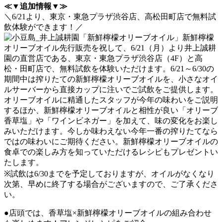
≪▼追加情報▼≫
＼6/21より、東京・東急プラザ渋谷店、高松田町店で無料試
飲体験ができます！／
新鮮檸檬
オリーブオイル先行販売を祝して、6/21（月）より井上誠耕
園の直営店である、東京・東急プラザ渋谷店（4F）と高
松・田町店で、無料試飲を体験いただけます。6/21～6/30の
期間中は搾りたての新鮮檸檬オリーブオイルを、小さなオイ
ルサーバーから直接カップに注いでご試飲をご提供します。
オリーブオイルに精通したスタッフが今年の味わいをご説明
するほか、新鮮檸檬オリーブオイルと相性が良い「オリーブ
香草塩」や「ワインビネガー」を加えて、味の変化をお楽し
みいただけます。今しか味わえない今年一番の搾りたてなら
ではの味わいにご期待ください。新鮮檸檬オリーブオイルの
食卓での楽しみ方を知っていただけるレシピもプレゼントい
たします。
※試飲は6/30までを予定しておりますが、オイルがなくなり
次第、早めに終了する場合がございますので、ご了承くださ
い。
●店頭では、香草塩×新鮮檸檬オリーブオイルの組み合わせ