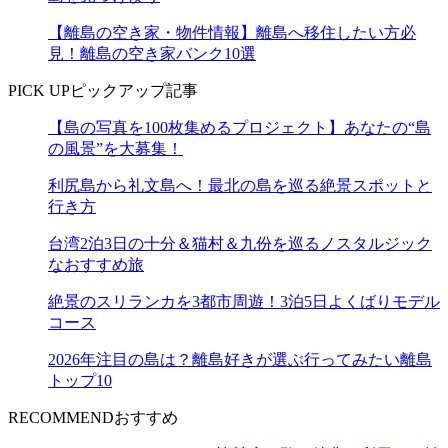
【離島の空き家・物件情報】離島へ移住したい方必
見！離島の空き家バンク10選
PICK UP
ピックアップ記事
【島の写真を100枚集めるプロジェクト】あなたの“島
の風景”を大募集！
利尻島から礼文島へ！最北の島を巡る絶景スポットと
行き方
台湾2泊3日の十分＆猫村＆九份を巡るノスタルジック
なおすすめ旅
絶景のスリランカを3都市周遊！3泊5日よくばりモデル
コース
2026年注目の島は？離島好きが選ぶ行ってみたい離島
トップ10
RECOMMEND
おすすめ