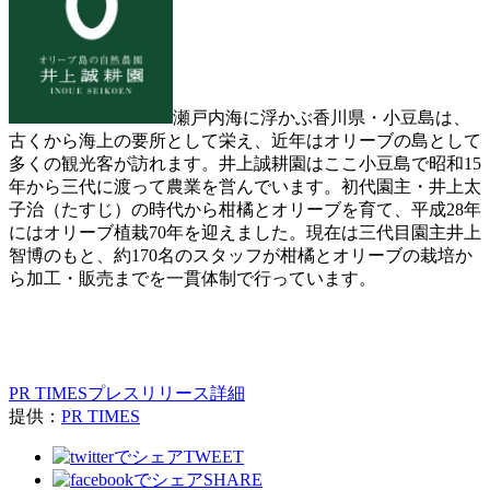
瀬戸内海に浮かぶ香川県・小豆島は、
古くから海上の要所として栄え、近年はオリーブの島として
多くの観光客が訪れます。井上誠耕園はここ小豆島で昭和15
年から三代に渡って農業を営んでいます。初代園主・井上太
子治（たすじ）の時代から柑橘とオリーブを育て、平成28年
にはオリーブ植栽70年を迎えました。現在は三代目園主井上
智博のもと、約170名のスタッフが柑橘とオリーブの栽培か
ら加工・販売までを一貫体制で行っています。
PR TIMESプレスリリース詳細
提供：
PR TIMES
TWEET
SHARE