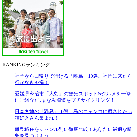
RANKING
ランキング
福岡から日帰りで行ける「離島」10選。福岡に来たら
行かなきゃ損！
愛媛県今治市「大島」の観光スポット&グルメを一挙
にご紹介♪しまなみ海道をプチサイクリング！
日本各地の「猫島」10選！島のニャンコに癒されたい
猫好きさん集まれ！
離島移住をジャンル別に徹底比較！あなたに最適な離
島を見つけよう