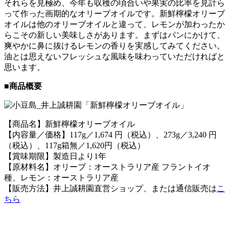
それらを見極め、今年も収穫の頃合いや果実の比率を見計ら
って作った画期的なオリーブオイルです。新鮮檸檬オリーブ
オイルは他のオリーブオイルと違って、レモンが加わったか
らこその新しい美味しさがあります。まずはパンにかけて、
爽やかに鼻に抜けるレモンの香りを実感してみてください。
油とは思えないフレッシュな風味を味わっていただければと
思います。
■商品概要
【商品名】新鮮檸檬オリーブオイル
【内容量／価格】117g／1,674 円（税込）、273g／3,240 円
（税込）、117g箱無／1,620円（税込）
【賞味期限】製造日より1年
【原材料名】オリーブ：オーストラリア産 フラントイオ
種、レモン：オーストラリア産
【販売方法】井上誠耕園直営ショップ、または通信販売は
こ
ちら