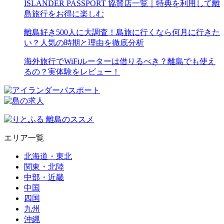
ISLANDER PASSPORT 協賛店一覧｜特典を利用して離
島旅行をお得に楽しむ
離島好き500人に大調査！島旅に行くなら何月に行きた
い？人気の時期と理由を徹底分析
海外旅行でWiFiルーターは借りるべき？離島でも使え
るの？実体験をレビュー！
エリア一覧
北海道・東北
関東・北陸
中部・近畿
中国
四国
九州
沖縄