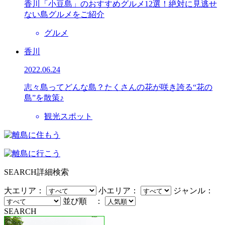
香川「小豆島」のおすすめグルメ12選！絶対に見逃せ
ない島グルメをご紹介
グルメ
香川
2022.06.24
志々島ってどんな島？たくさんの花が咲き誇る“花の
島”を散策♪
観光スポット
SEARCH
詳細検索
大エリア：
小エリア：
ジャンル：
並び順 ：
SEARCH