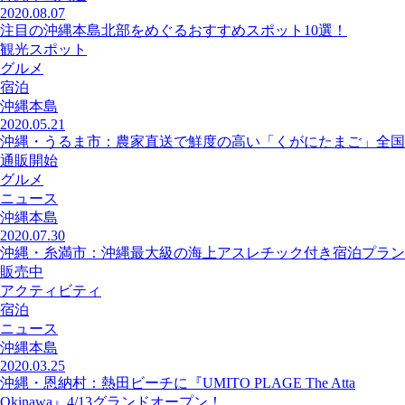
2020.08.07
注目の沖縄本島北部をめぐるおすすめスポット10選！
観光スポット
グルメ
宿泊
沖縄本島
2020.05.21
沖縄・うるま市：農家直送で鮮度の高い「くがにたまご」全国
通販開始
グルメ
ニュース
沖縄本島
2020.07.30
沖縄・糸満市：沖縄最大級の海上アスレチック付き宿泊プラン
販売中
アクティビティ
宿泊
ニュース
沖縄本島
2020.03.25
沖縄・恩納村：熱田ビーチに『UMITO PLAGE The Atta
Okinawa』4/13グランドオープン！