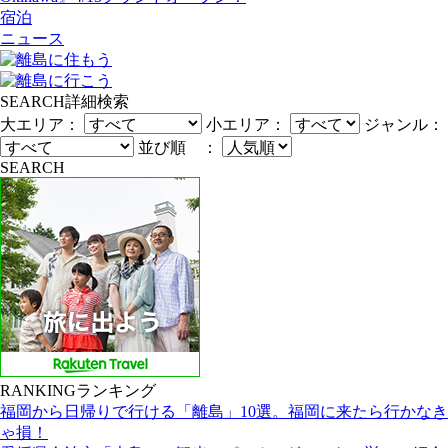
宿泊
ニュース
SEARCH
詳細検索
大エリア：
小エリア：
ジャンル：
並び順 ：
SEARCH
RANKING
ランキング
福岡から日帰りで行ける「離島」10選。福岡に来たら行かなき
ゃ損！