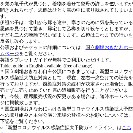
を弟の亀千代が見つけ、着物を着せて継母の許しを乞いますが
聞き入れられず、思鶴はひとり雪の中に取り残されてしまいま
す。
伊祖の子は、北山から帰る途中、寒さのために気を失っている
思鶴を見つけて驚き、帰宅して乙樽を切り殺そうとしますが、
子ども二人の嘆願で思い留まります。乙樽はこれまでの行いを
反省し改心します。
公演およびチケットの詳細については、
国立劇場おきなわホー
ムページ
をご覧ください。
英語タブレットガイドが無料でご利用いただけます。
Tablet guide in English available. (free of charge)
＊国立劇場おきなわ自主公演につきましては、新型コロナウイ
ルス感染拡大防止対策として、現在、左右一席空けての販売を
行っておりますが、感染症対策の緩和が決定された場合は、販
売せずに売り止めていた席の追加販売を行うことがございま
す。今後、座席販売状況の変更がある場合は、随時ホームペー
ジに掲載致します。
＊国立劇場おきなわにおける新型コロナウイルス感染拡大予防
への取り組みと主催公演ご来場の皆様へのお願いについては、
下記をご覧ください。
○「新型コロナウイルス感染症拡大予防ガイドライン」は
こち