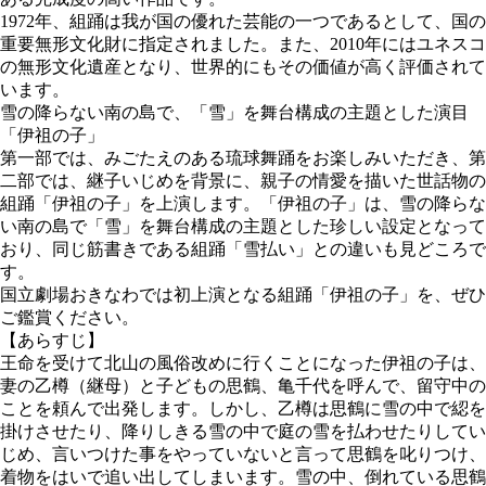
1972年、組踊は我が国の優れた芸能の一つであるとして、国の
重要無形文化財に指定されました。また、2010年にはユネスコ
の無形文化遺産となり、世界的にもその価値が高く評価されて
います。
雪の降らない南の島で、「雪」を舞台構成の主題とした演目
「伊祖の子」
第一部では、みごたえのある琉球舞踊をお楽しみいただき、第
二部では、継子いじめを背景に、親子の情愛を描いた世話物の
組踊「伊祖の子」を上演します。「伊祖の子」は、雪の降らな
い南の島で「雪」を舞台構成の主題とした珍しい設定となって
おり、同じ筋書きである組踊「雪払い」との違いも見どころで
す。
国立劇場おきなわでは初上演となる組踊「伊祖の子」を、ぜひ
ご鑑賞ください。
【あらすじ】
王命を受けて北山の風俗改めに行くことになった伊祖の子は、
妻の乙樽（継母）と子どもの思鶴、亀千代を呼んで、留守中の
ことを頼んで出発します。しかし、乙樽は思鶴に雪の中で綛を
掛けさせたり、降りしきる雪の中で庭の雪を払わせたりしてい
じめ、言いつけた事をやっていないと言って思鶴を叱りつけ、
着物をはいで追い出してしまいます。雪の中、倒れている思鶴