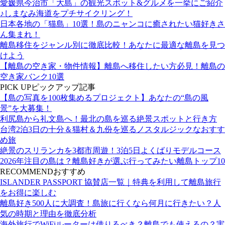
愛媛県今治市「大島」の観光スポット&グルメを一挙にご紹介
♪しまなみ海道をプチサイクリング！
日本各地の「猫島」10選！島のニャンコに癒されたい猫好きさ
ん集まれ！
離島移住をジャンル別に徹底比較！あなたに最適な離島を見つ
けよう
【離島の空き家・物件情報】離島へ移住したい方必見！離島の
空き家バンク10選
PICK UP
ピックアップ記事
【島の写真を100枚集めるプロジェクト】あなたの“島の風
景”を大募集！
利尻島から礼文島へ！最北の島を巡る絶景スポットと行き方
台湾2泊3日の十分＆猫村＆九份を巡るノスタルジックなおすす
め旅
絶景のスリランカを3都市周遊！3泊5日よくばりモデルコース
2026年注目の島は？離島好きが選ぶ行ってみたい離島トップ10
RECOMMEND
おすすめ
ISLANDER PASSPORT 協賛店一覧｜特典を利用して離島旅行
をお得に楽しむ
離島好き500人に大調査！島旅に行くなら何月に行きたい？人
気の時期と理由を徹底分析
海外旅行でWiFiルーターは借りるべき？離島でも使えるの？実