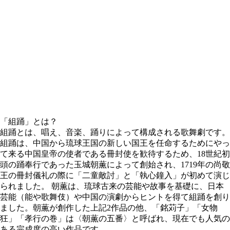
「組踊」とは？
組踊とは、唱え、音楽、踊りによって構成される歌舞劇です。
組踊は、中国から琉球王国の新しい国王を任命するためにやっ
て来る中国皇帝の使者である冊封使を歓待するため、18世紀初
頭の踊奉行であった玉城朝薫によって創始され、1719年の尚敬
王の冊封儀礼の際に「二童敵討」と「執心鐘入」が初めて演じ
られました。 朝薫は、琉球古来の芸能や故事を基礎に、日本
芸能（能や歌舞伎）や中国の演劇からヒントを得て組踊を創り
ました。朝薫が創作した上記2作品の他、「銘苅子」「女物
狂」「孝行の巻」は〈朝薫の五番〉と呼ばれ、現在でも人気の
ある完成度の高い作品です。