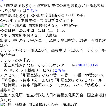
ら
○「国立劇場おきなわ運営財団主催公演を観劇なされるお客様
へのお願い」は
こちら
国立劇場おきなわ 令和2年度 組踊公演「伊祖の子」
令和2年度日本博主催・共済型プロジェクト
公演日程
：2020年12月12日（土）14:00
会場
：国立劇場おきなわ 大劇場
出演
：伊祖の子：宇座仁一、乙樽：平田智之、思鶴：金城真次
ほか
チケット料金
：一般 3,200円、高校生以下 1,000円 チケット好
評発売中！
チケットのお求め
：
・国立劇場おきなわチケットカウンター tel
098-871-3350
・WEBチケット販売サービスは
こちら
アクセス
：「那覇空港」から23番・26番・120番・99番のバス
「勢理客」～徒歩10分、または「那覇空港」からモノレール
「旭橋駅」～徒歩「那覇バスターミナル」～バス「勢理客」～
徒歩10分
主催
：文化庁・独立行政法人日本芸術文化振興会・国立劇場お
きなわ