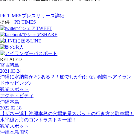
PR TIMESプレスリリース詳細
提供：
PR TIMES
TWEET
SHARE
LINE
RELATED
宮古諸島
2021.03.24
沖縄に水納島が2つある？！船でしか行けない離島へアイラン
ドホッピング♪
観光スポット
アクティビティ
沖縄本島
2022.02.18
【ザネー浜】沖縄本島の穴場絶景スポットの行き方と駐車場！
水平線と海のコントラストを一望！
観光スポット
沖縄本島周辺